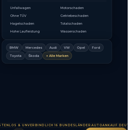
Unfallwagen
Motorschaden
Ohne TÜV
Getriebeschaden
Hagelschaden
Totalschaden
Hohe Laufleistung
Wasserschaden
BMW
Mercedes
Audi
VW
Opel
Ford
Toyota
Škoda
+ Alle Marken
OS & UNVERBINDLICH
16 BUNDESLÄNDER
AUTOANKAUF DEUTSCHL
·
·