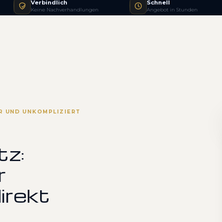
Verbindlich
Schnell
Keine Nachverhandlungen
Angebot in Stunden
R UND UNKOMPLIZIERT
tz:
r
irekt