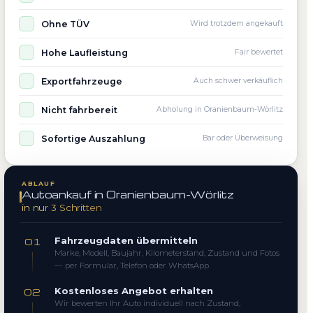
Ohne TÜV
Wird trotzdem angekauft
Hohe Laufleistung
Fair bewertet
Exportfahrzeuge
Auch schwer verkäuflich
Nicht fahrbereit
Abholung in Oranienbaum-Wörlitz
Sofortige Auszahlung
Bar oder Überweisung
ABLAUF
Autoankauf in Oranienbaum-Wörlitz
in nur 3 Schritten
Fahrzeugdaten übermitteln
01
Marke, Modell, Baujahr, Kilometerstand, Zustand und Fotos
— per Formular, Telefon oder WhatsApp
Kostenloses Angebot erhalten
02
Wir bewerten Ihr Auto individuell nach Zustand,