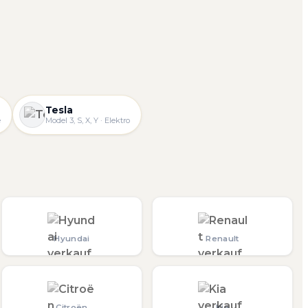
Tesla
e
Model 3, S, X, Y · Elektro
Hyundai
Renault
Citroën
Kia