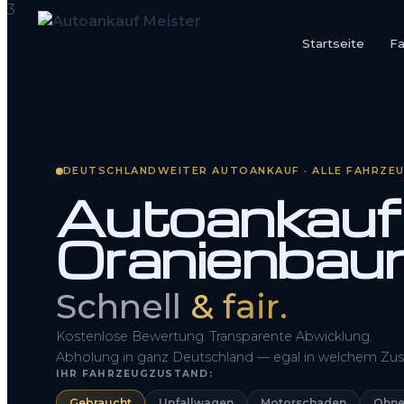
Startseite
F
Startseite
Fahrzeug Bewerten
DEUTSCHLANDWEITER AUTOANKAUF · ALLE FAHRZE
So funktioniert’s
Autoankauf
Kontakt
Oranienbau
FAQ
Schnell
& fair.
Kostenlose Bewertung. Transparente Abwicklung.
Abholung in ganz Deutschland — egal in welchem Zus
IHR FAHRZEUGZUSTAND:
Gebraucht
Unfallwagen
Motorschaden
Ohne