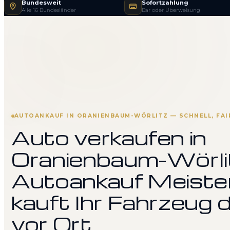
Bundesweit
Sofortzahlung
Alle 16 Bundesländer
Bar oder Überweisung
AUTOANKAUF IN ORANIENBAUM-WÖRLITZ — SCHNELL, FAI
Auto verkaufen in
Oranienbaum-Wörli
Autoankauf Meiste
kauft Ihr Fahrzeug d
vor Ort