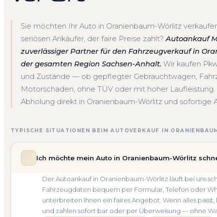
Sie möchten Ihr Auto in Oranienbaum-Wörlitz verkaufe
seriösen Ankäufer, der faire Preise zahlt?
Autoankauf Mei
zuverlässiger Partner für den Fahrzeugverkauf in O
der gesamten Region Sachsen-Anhalt.
Wir kaufen Pkw
und Zustände — ob gepflegter Gebrauchtwagen, Fahrz
Motorschaden, ohne TÜV oder mit hoher Laufleistung.
Abholung direkt in Oranienbaum-Wörlitz und sofortige A
TYPISCHE SITUATIONEN BEIM AUTOVERKAUF IN ORANIENBAU
Ich möchte mein Auto in Oranienbaum-Wörlitz schne
Der Autoankauf in Oranienbaum-Wörlitz läuft bei uns s
Fahrzeugdaten bequem per Formular, Telefon oder What
unterbreiten Ihnen ein faires Angebot. Wenn alles passt,
und zahlen sofort bar oder per Überweisung — ohne Wa