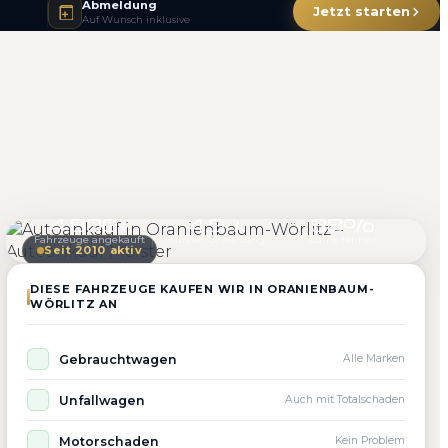
Abmeldung
Jetzt starten
Auf Wunsch inklusive
4.800+
4.9 ★
98%
Fahrzeuge angekauft
Kundenbewertung
Zufriedenheit
Seit 2010 aktiv
DIESE FAHRZEUGE KAUFEN WIR IN ORANIENBAUM-
WÖRLITZ AN
Gebrauchtwagen
Alle Marken
Unfallwagen
Auch mit Totalschaden
Motorschaden
Kein Problem