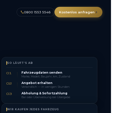
0800 1553 5546
Kostenlos anfragen
SO LÄUFT’S AB
Fahrzeugdaten senden
01
Marke, Modell, Baujahr, km, Zustand
Angebot erhalten
02
Verbindlich — in wenigen Stunden
Abholung & Sofortzahlung
03
Bar oder Überweisung bei Übergabe
WIR KAUFEN JEDES FAHRZEUG