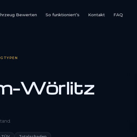
ahrzeug Bewerten
So funktioniert’s
Kontakt
FAQ
UGTYPEN
m-Wörlitz
0800 1553 5546
tand.
Kostenlos anfragen
 TÜV
Totalschaden