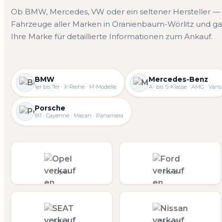
Ob BMW, Mercedes, VW oder ein seltener Hersteller — 
Fahrzeuge aller Marken in Oranienbaum-Wörlitz und ga
Ihre Marke für detaillierte Informationen zum Ankauf.
BMW
Mercedes-Benz
1er bis 7er · X-Reihe · M-Modelle
A- bis S-Klasse · AMG · Vans
Porsche
911 · Cayenne · Macan · Panamera
Opel
Ford
SEAT
Nissan