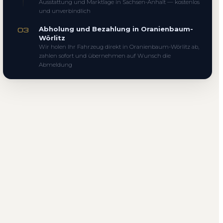
Ausstattung und Marktlage in Sachsen-Anhalt — kostenlos
und unverbindlich
Abholung und Bezahlung in Oranienbaum-
03
Wörlitz
Wir holen Ihr Fahrzeug direkt in Oranienbaum-Wörlitz ab,
zahlen sofort und übernehmen auf Wunsch die
Abmeldung