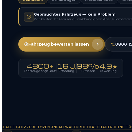
Gebrauchtes Fahrzeug — kein Problem
Wir kaufen Ihr Fahrzeug unabhängig von Alter, Kilometerst
Fahrzeug bewerten lassen
0800 1
4800+
16 J.
98%
4.9★
Fahrzeuge angekauft
Erfahrung
Zufrieden
Bewertung
LE FAHRZEUGTYPEN
UNFALLWAGEN
MOTORSCHADEN
OHNE TÜV
SOF
·
·
·
·