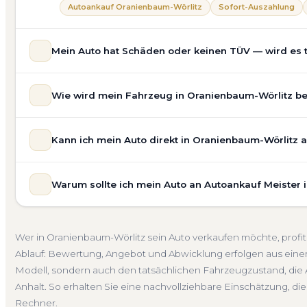
Autoankauf Oranienbaum-Wörlitz
Sofort-Auszahlung
Mein Auto hat Schäden oder keinen TÜV — wird es 
Ja — wir kaufen auch Autos mit Unfallschaden, Motors
Wie wird mein Fahrzeug in Oranienbaum-Wörlitz bew
allgemeinem Reparaturbedarf direkt in Oranienbaum-Wörl
in unsere Bewertung ein. Anders als Online-Rechner ber
Unsere Fahrzeugbewertung für den Autoankauf in Oranie
Nachfrage für eine realistische Preiseinschätzung.
Kann ich mein Auto direkt in Oranienbaum-Wörlitz 
unverbindlich. Wir prüfen Marke, Modell, Baujahr, Kilom
Unfallwagen Oranienbaum-Wörlitz
Motorschaden
Oh
Marktlage. So erhalten Sie keine pauschale Schätzung, 
Selbstverständlich. Unser Autoankauf-Service in Oranie
tatsächlichen Verkaufspreis liegt — speziell für den Mark
Warum sollte ich mein Auto an Autoankauf Meister 
Ihrer Adresse — egal ob zu Hause, am Arbeitsplatz oder
Kostenlose Bewertung
Marktwert Oranienbaum-Wörlitz
und Umgebung. Auch nicht fahrbereite Fahrzeuge transpo
Autoankauf Meister vereint Erfahrung, Transparenz und 
Übergabe, auf Wunsch übernehmen wir auch die Abme
deutschlandweit an — auch in Oranienbaum-Wörlitz und 
Abholung Oranienbaum-Wörlitz
Nicht fahrbereit
Bar
Wer in Oranienbaum-Wörlitz sein Auto verkaufen möchte, profi
Bewertung, ein verbindliches Angebot und auf Wunsch 
Ablauf: Bewertung, Angebot und Abwicklung erfolgen aus einer
Abmeldung. Über 4.800 zufriedene Kunden sprechen für
Modell, sondern auch den tatsächlichen Fahrzeugzustand, die 
Seit 2010
4.800+ Ankäufe
Komplettservice
Sachs
Anhalt. So erhalten Sie eine nachvollziehbare Einschätzung, die d
Rechner.