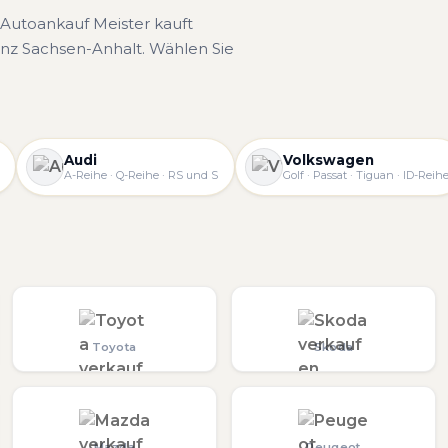
Autoankauf Meister kauft
nz Sachsen-Anhalt. Wählen Sie
Audi
Volkswagen
A-Reihe · Q-Reihe · RS und S
Golf · Passat · Tiguan · ID-Reih
Toyota
Skoda
Mazda
Peugeot