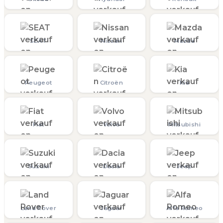
SEAT
Nissan
Mazda
Peugeot
Citroën
Kia
Fiat
Volvo
Mitsubishi
Suzuki
Dacia
Jeep
Land Rover
Jaguar
Alfa Romeo