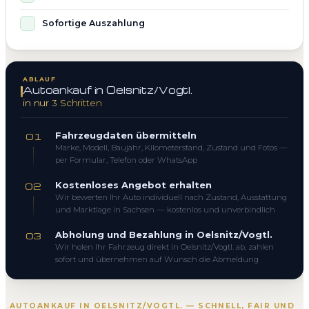
Sofortige Auszahlung
ABLAUF
Autoankauf in Oelsnitz/Vogtl.
in nur 3 Schritten
Fahrzeugdaten übermitteln
01
Marke, Modell, Baujahr, Kilometerstand, Zustand und Fotos —
per Formular, Telefon oder WhatsApp
Kostenloses Angebot erhalten
02
Wir bewerten Ihr Auto individuell nach Zustand, Ausstattung
und Marktlage in Sachsen — kostenlos und unverbindlich
Abholung und Bezahlung in Oelsnitz/Vogtl.
03
Wir holen Ihr Fahrzeug direkt in Oelsnitz/Vogtl. ab, zahlen
sofort und übernehmen auf Wunsch die Abmeldung
AUTOANKAUF IN OELSNITZ/VOGTL. — SCHNELL, FAIR UND