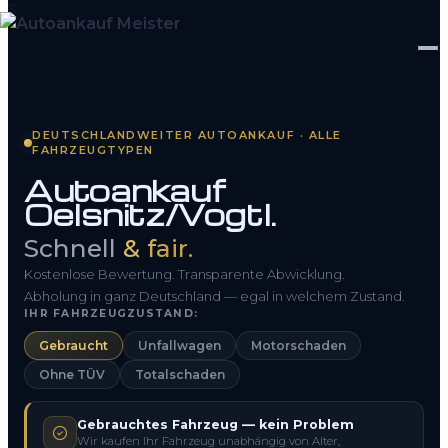
Startseite
DEUTSCHLANDWEITER AUTOANKAUF · ALLE
FAHRZEUGTYPEN
Fahrzeug Bewerten
Autoankauf
Oelsnitz/Vogtl.
So funktioniert’s
Schnell
& fair.
Kontakt
Kostenlose Bewertung. Transparente Abwicklung.
FAQ
Abholung in ganz Deutschland — egal in welchem Zustand.
IHR FAHRZEUGZUSTAND:
Gebraucht
Unfallwagen
Motorschaden
0800 1553 5546
Ohne TÜV
Totalschaden
Kostenlos anfragen
Gebrauchtes Fahrzeug — kein Problem
Wir kaufen Ihr Fahrzeug unabhängig von Alter,