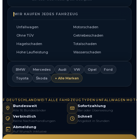
WIR KAUFEN JEDES FAHRZEUG
Unfallwagen
Motorschaden
Ohne TÜV
Getriebeschaden
Hagelschaden
Totalschaden
Hohe Laufleistung
Wasserschaden
BMW
Mercedes
Audi
VW
Opel
Ford
Toyota
Škoda
+ Alle Marken
 DEUTSCHLANDWEIT
ALLE FAHRZEUGTYPEN
UNFALLWAGEN
MOTORS
·
·
·
Bundesweit
Sofortzahlung
Alle 16 Bundesländer
Bar oder Überweisung
Verbindlich
Schnell
Keine Nachverhandlungen
Angebot in Stunden
Abmeldung
Auf Wunsch inklusive