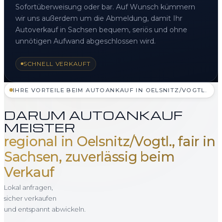
Sofortüberweisung oder bar. Auf Wunsch kümmern
wir uns außerdem um die Abmeldung, damit Ihr
Autoverkauf in Sachsen bequem, seriös und ohne
unnötigen Aufwand abgeschlossen wird.
SCHNELL VERKAUFT
IHRE VORTEILE BEIM AUTOANKAUF IN OELSNITZ/VOGTL.
DARUM AUTOANKAUF
MEISTER
regional in Oelsnitz/Vogtl., fair in
Sachsen, zuverlässig beim
Verkauf
Lokal anfragen,
sicher verkaufen
und entspannt abwickeln.