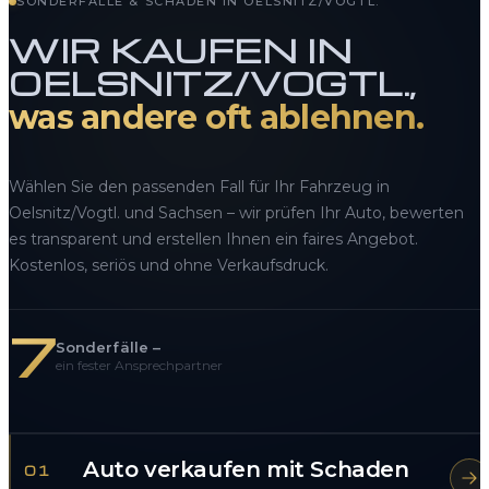
SONDERFÄLLE & SCHÄDEN IN OELSNITZ/VOGTL.
WIR KAUFEN IN
OELSNITZ/VOGTL.,
was andere oft ablehnen.
Wählen Sie den passenden Fall für Ihr Fahrzeug in
Oelsnitz/Vogtl. und Sachsen – wir prüfen Ihr Auto, bewerten
es transparent und erstellen Ihnen ein faires Angebot.
Kostenlos, seriös und ohne Verkaufsdruck.
7
Sonderfälle –
ein fester Ansprechpartner
Auto verkaufen mit Schaden
01