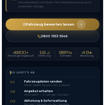
Kilometerstand und Marke. Faire Marktbewertung, keine
versteckten Abzüge.
Fahrzeug bewerten lassen
0800 1553 5546
4800+
16 J.
98%
4.9★
Fahrzeuge angekauft
Erfahrung
Zufrieden
Bewertung
SO LÄUFT’S AB
Fahrzeugdaten senden
01
Marke, Modell, Baujahr, km, Zustand
Angebot erhalten
02
Verbindlich — in wenigen Stunden
Abholung & Sofortzahlung
03
Bar oder Überweisung bei Übergabe