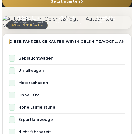
Jetzt starten
4.800+
4.9 ★
98%
Fahrzeuge angekauft
Kundenbewertung
Zufriedenheit
Seit 2010 aktiv
DIESE FAHRZEUGE KAUFEN WIR IN OELSNITZ/VOGTL. AN
Gebrauchtwagen
Unfallwagen
Motorschaden
Ohne TÜV
Hohe Laufleistung
Exportfahrzeuge
Nicht fahrbereit