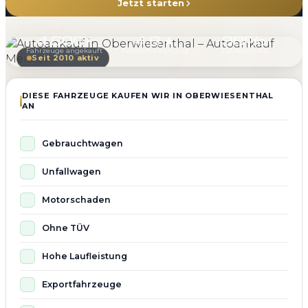
Jetzt starten
4.800+
4.9 ★
98%
Fahrzeuge angekauft
Kundenbewertung
Zufriedenheit
Seit 2010 aktiv
DIESE FAHRZEUGE KAUFEN WIR IN OBERWIESENTHAL
AN
Gebrauchtwagen
Unfallwagen
Motorschaden
Ohne TÜV
Hohe Laufleistung
Exportfahrzeuge