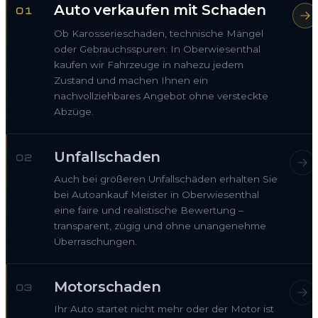
Auto verkaufen mit Schaden
01
Ob Karosserieschaden, technische Mängel
oder Gebrauchsspuren: In Oberwiesenthal
kaufen wir Fahrzeuge in nahezu jedem
Zustand und machen Ihnen ein
nachvollziehbares Angebot ohne versteckte
Abzüge.
Unfallschaden
02
Auch bei größeren Unfallschäden erhalten Sie
bei Autoankauf Meister in Oberwiesenthal
eine faire und realistische Bewertung –
transparent, zügig und ohne unangenehme
Überraschungen.
Motorschaden
03
Ihr Auto startet nicht mehr oder der Motor ist