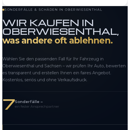
SONDERFÄLLE & SCHÄDEN IN OBERWIESENTHAL
WIR KAUFEN IN
OBERWIESENTHAL,
was andere oft ablehnen.
Wählen Sie den passenden Fall für Ihr Fahrzeug in
Oberwiesenthal und Sachsen – wir prüfen Ihr Auto, bewerten
es transparent und erstellen Ihnen ein faires Angebot.
Kostenlos, seriös und ohne Verkaufsdruck.
7
Sonderfälle –
ein fester Ansprechpartner