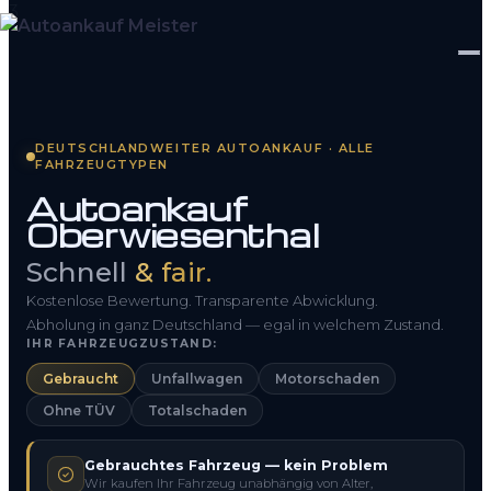
Startseite
DEUTSCHLANDWEITER AUTOANKAUF · ALLE
FAHRZEUGTYPEN
Fahrzeug Bewerten
Autoankauf
Oberwiesenthal
So funktioniert’s
Schnell
& fair.
Kontakt
Kostenlose Bewertung. Transparente Abwicklung.
FAQ
Abholung in ganz Deutschland — egal in welchem Zustand.
IHR FAHRZEUGZUSTAND:
Gebraucht
Unfallwagen
Motorschaden
0800 1553 5546
Ohne TÜV
Totalschaden
Kostenlos anfragen
Gebrauchtes Fahrzeug — kein Problem
Wir kaufen Ihr Fahrzeug unabhängig von Alter,