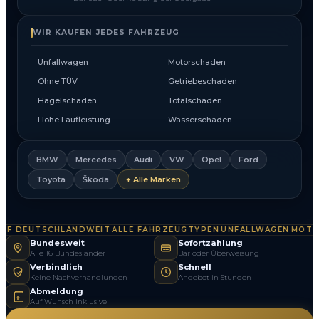
WIR KAUFEN JEDES FAHRZEUG
Unfallwagen
Motorschaden
Ohne TÜV
Getriebeschaden
Hagelschaden
Totalschaden
Hohe Laufleistung
Wasserschaden
BMW
Mercedes
Audi
VW
Opel
Ford
Toyota
Škoda
+ Alle Marken
 DEUTSCHLANDWEIT
ALLE FAHRZEUGTYPEN
UNFALLWAGEN
MOTOR
·
·
·
Bundesweit
Sofortzahlung
Alle 16 Bundesländer
Bar oder Überweisung
Verbindlich
Schnell
Keine Nachverhandlungen
Angebot in Stunden
Abmeldung
Auf Wunsch inklusive