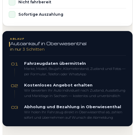
Nicht fahrbereit
Sofortige Auszahlung
ABLAUF
Autoankauf in Oberwiesenthal
in nur 3 Schritten
Fahrzeugdaten übermitteln
01
Marke, Modell, Baujahr, Kilometerstand, Zustand und Fotos —
per Formular, Telefon oder WhatsApp
Kostenloses Angebot erhalten
02
Wir bewerten Ihr Auto individuell nach Zustand, Ausstattung
und Marktlage in Sachsen — kostenlos und unverbindlich
Abholung und Bezahlung in Oberwiesenthal
03
Wir holen Ihr Fahrzeug direkt in Oberwiesenthal ab, zahlen
sofort und übernehmen auf Wunsch die Abmeldung