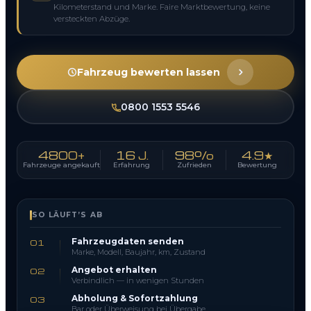
Kilometerstand und Marke. Faire Marktbewertung, keine
versteckten Abzüge.
Fahrzeug bewerten lassen
0800 1553 5546
4800+
16 J.
98%
4.9★
Fahrzeuge angekauft
Erfahrung
Zufrieden
Bewertung
SO LÄUFT’S AB
Fahrzeugdaten senden
01
Marke, Modell, Baujahr, km, Zustand
Angebot erhalten
02
Verbindlich — in wenigen Stunden
Abholung & Sofortzahlung
03
Bar oder Überweisung bei Übergabe