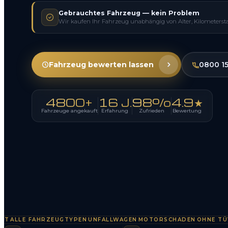
Gebrauchtes Fahrzeug — kein Problem
Wir kaufen Ihr Fahrzeug unabhängig von Alter, Kilometerst
Fahrzeug bewerten lassen
0800 1
4800+
16 J.
98%
4.9★
Fahrzeuge angekauft
Erfahrung
Zufrieden
Bewertung
LLE FAHRZEUGTYPEN
UNFALLWAGEN
MOTORSCHADEN
OHNE TÜV
SO
·
·
·
·