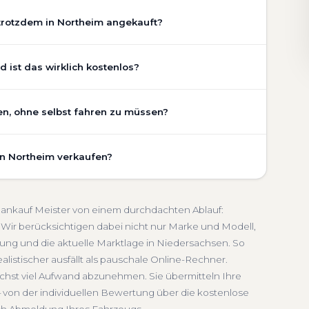
trotzdem in Northeim angekauft?
chaden, Getriebeschaden, abgelaufenem TÜV oder
 ist das wirklich kostenlos?
 Zustand Ihres Fahrzeugs fließt transparent in unsere
gen wir den realen Zustand und die aktuelle Nachfrage
m ist vollständig kostenlos und unverbindlich. Wir
en, ohne selbst fahren zu müssen?
ung, Pflegezustand und die aktuelle Marktlage. So
Getriebeschaden
Faire Bewertung
undierte Einschätzung, die nah am tatsächlichen
m umfasst die kostenlose Abholung direkt an Ihrer
hsen.
in Northeim verkaufen?
inem Treffpunkt Ihrer Wahl in Northeim und Umgebung.
dlich
Seriöse Einschätzung
. Die Bezahlung erfolgt direkt bei Übergabe, auf Wunsch
schnelle Abwicklung. Seit 2010 kaufen wir Fahrzeuge
sachsen. Sie erhalten eine kostenlose Bewertung, ein
bmeldung inklusive
toankauf Meister von einem durchdachten Ablauf:
 Service von der Abholung bis zur Abmeldung. Über
Wir berücksichtigen dabei nicht nur Marke und Modell,
ung und die aktuelle Marktlage in Niedersachsen. So
rsachsen
alistischer ausfällt als pauschale Online-Rechner.
ichst viel Aufwand abzunehmen. Sie übermitteln Ihre
 von der individuellen Bewertung über die kostenlose