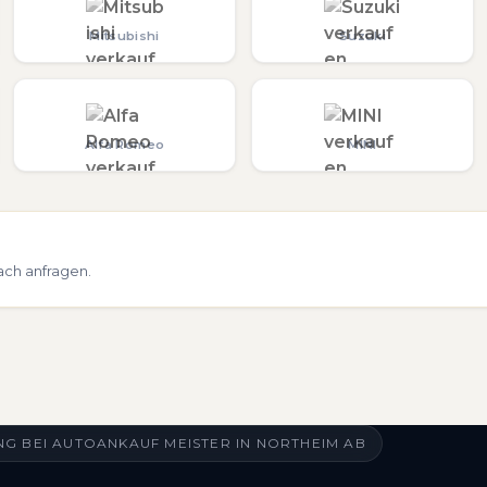
Mitsubishi
Suzuki
Alfa Romeo
MINI
ach anfragen.
G BEI AUTOANKAUF MEISTER IN NORTHEIM AB