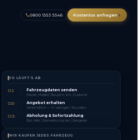
0800 1553 5546
Kostenlos anfragen
SO LÄUFT’S AB
Fahrzeugdaten senden
01
Marke, Modell, Baujahr, km, Zustand
Angebot erhalten
02
Verbindlich — in wenigen Stunden
Abholung & Sofortzahlung
03
Bar oder Überweisung bei Übergabe
WIR KAUFEN JEDES FAHRZEUG