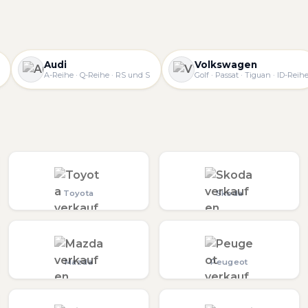
Audi
Volkswagen
A-Reihe · Q-Reihe · RS und S
Golf · Passat · Tiguan · ID-Reih
Toyota
Skoda
Mazda
Peugeot