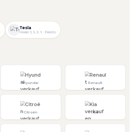
Tesla
e
Model 3, S, X, Y · Elektro
Hyundai
Renault
Citroën
Kia