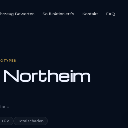
ahrzeug Bewerten
So funktioniert’s
Kontakt
FAQ
UGTYPEN
 Northeim
0800 1553 5546
tand.
Kostenlos anfragen
 TÜV
Totalschaden