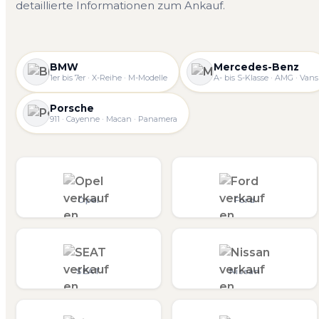
detaillierte Informationen zum Ankauf.
BMW
Mercedes-Benz
1er bis 7er · X-Reihe · M-Modelle
A- bis S-Klasse · AMG · Vans
Porsche
911 · Cayenne · Macan · Panamera
Opel
Ford
SEAT
Nissan