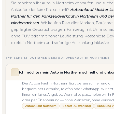
Sie möchten Ihr Auto in Northeim verkaufen und suche
Ankäufer, der faire Preise zahlt?
Autoankauf Meister ist 
Partner für den Fahrzeugverkauf in Northeim und d
Niedersachsen.
Wir kaufen Pkw aller Marken, Baujahr
gepflegter Gebrauchtwagen, Fahrzeug mit Unfallscha
ohne TÜV oder mit hoher Laufleistung. Kostenlose Be
direkt in Northeim und sofortige Auszahlung inklusive.
TYPISCHE SITUATIONEN BEIM AUTOVERKAUF IN NORTHEIM:
Ich möchte mein Auto in Northeim schnell und unko
Der Autoankauf in Northeim läuft bei uns schnell und 
bequem per Formular, Telefon oder WhatsApp. Wir erste
Ihnen ein faires Angebot. Wenn alles passt, holen wir Ihr
oder per Überweisung — ohne Wartezeit, ohne verstec
Autoankauf Northeim
Sofort-Auszahlung
Abholung v