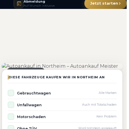
Abmeldung
Jetzt starten
Auf Wunsch inklusive
4.800+
4.9 ★
98%
Fahrzeuge angekauft
Kundenbewertung
Zufriedenheit
Seit 2010 aktiv
DIESE FAHRZEUGE KAUFEN WIR IN NORTHEIM AN
Gebrauchtwagen
Alle Marken
Unfallwagen
Auch mit Totalschaden
Motorschaden
Kein Problem
Ohne TÜV
Wird trotzdem angekauft