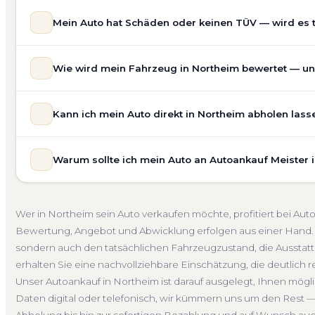
Mein Auto hat Schäden oder keinen TÜV — wird es 
Ja — wir kaufen auch Autos mit Unfallschaden, Motors
Wie wird mein Fahrzeug in Northeim bewertet — und
allgemeinem Reparaturbedarf direkt in Northeim an. Der
Bewertung ein. Anders als Online-Rechner berücksichti
Unsere Fahrzeugbewertung für den Autoankauf in Northei
für eine realistische Preiseinschätzung.
Kann ich mein Auto direkt in Northeim abholen lass
prüfen Marke, Modell, Baujahr, Kilometerstand, Ausstatt
Unfallwagen Northeim
Motorschaden
Ohne TÜV
erhalten Sie keine pauschale Schätzung, sondern eine f
Selbstverständlich. Unser Autoankauf-Service in Northei
Verkaufspreis liegt — speziell für den Markt in Niedersac
Warum sollte ich mein Auto an Autoankauf Meister 
Adresse — egal ob zu Hause, am Arbeitsplatz oder an e
Kostenlose Bewertung
Marktwert Northeim
Unverbin
Auch nicht fahrbereite Fahrzeuge transportieren wir ab
Autoankauf Meister vereint Erfahrung, Transparenz und 
übernehmen wir auch die Abmeldung.
deutschlandweit an — auch in Northeim und ganz Nieder
Abholung Northeim
Nicht fahrbereit
Barzahlung
A
Wer in Northeim sein Auto verkaufen möchte, profitiert bei Au
verbindliches Angebot und auf Wunsch den kompletten
Bewertung, Angebot und Abwicklung erfolgen aus einer Hand. 
4.800 zufriedene Kunden sprechen für sich.
sondern auch den tatsächlichen Fahrzeugzustand, die Ausstatt
Seit 2010
4.800+ Ankäufe
Komplettservice
Niede
erhalten Sie eine nachvollziehbare Einschätzung, die deutlich re
Unser Autoankauf in Northeim ist darauf ausgelegt, Ihnen mögl
Daten digital oder telefonisch, wir kümmern uns um den Rest —