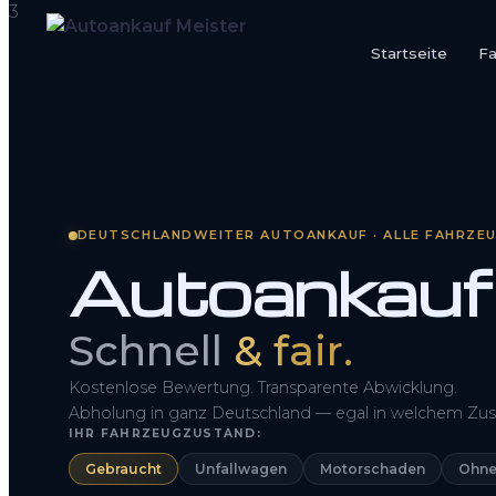
Startseite
F
Startseite
Fahrzeug Bewerten
So funktioniert’s
DEUTSCHLANDWEITER AUTOANKAUF · ALLE FAHRZE
Autoankauf
Kontakt
FAQ
Schnell
& fair.
Kostenlose Bewertung. Transparente Abwicklung.
Abholung in ganz Deutschland — egal in welchem Zus
IHR FAHRZEUGZUSTAND:
Gebraucht
Unfallwagen
Motorschaden
Ohne