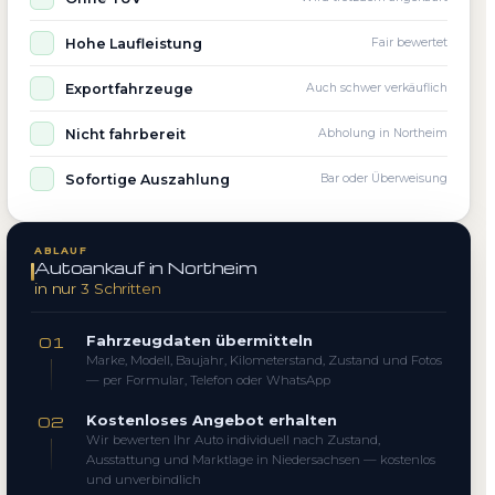
Hohe Laufleistung
Fair bewertet
Exportfahrzeuge
Auch schwer verkäuflich
Nicht fahrbereit
Abholung in Northeim
Sofortige Auszahlung
Bar oder Überweisung
ABLAUF
Autoankauf in Northeim
in nur 3 Schritten
Fahrzeugdaten übermitteln
01
Marke, Modell, Baujahr, Kilometerstand, Zustand und Fotos
— per Formular, Telefon oder WhatsApp
Kostenloses Angebot erhalten
02
Wir bewerten Ihr Auto individuell nach Zustand,
Ausstattung und Marktlage in Niedersachsen — kostenlos
und unverbindlich