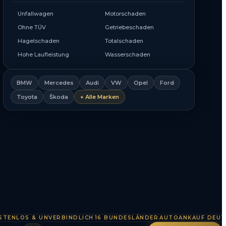
Unfallwagen
Motorschaden
Ohne TÜV
Getriebeschaden
Hagelschaden
Totalschaden
Hohe Laufleistung
Wasserschaden
BMW
Mercedes
Audi
VW
Opel
Ford
Toyota
Škoda
+ Alle Marken
LOS & UNVERBINDLICH
16 BUNDESLÄNDER
AUTOANKAUF DEUTSCHL
·
·