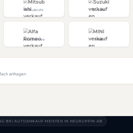
Mitsubishi
Suzuki
Alfa Romeo
MINI
fach anfragen.
G BEI AUTOANKAUF MEISTER IN NEURUPPIN AB