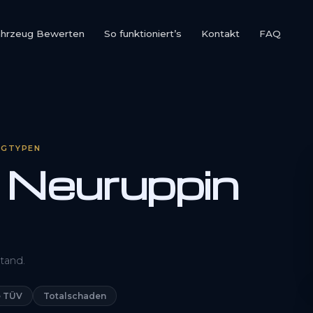
ahrzeug Bewerten
So funktioniert’s
Kontakt
FAQ
UGTYPEN
 Neuruppin
0800 1553 5546
tand.
Kostenlos anfragen
 TÜV
Totalschaden