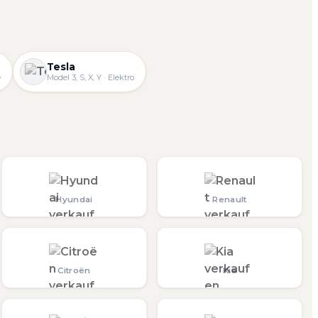
Tesla
e
Model 3, S, X, Y · Elektro
Hyundai
Renault
Citroën
Kia