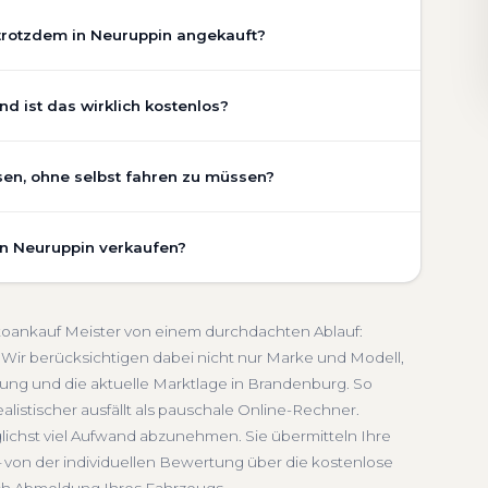
trotzdem in Neuruppin angekauft?
chaden, Getriebeschaden, abgelaufenem TÜV oder
d ist das wirklich kostenlos?
r Zustand Ihres Fahrzeugs fließt transparent in unsere
gen wir den realen Zustand und die aktuelle Nachfrage
in ist vollständig kostenlos und unverbindlich. Wir
sen, ohne selbst fahren zu müssen?
ung, Pflegezustand und die aktuelle Marktlage. So
Getriebeschaden
Faire Bewertung
undierte Einschätzung, die nah am tatsächlichen
in umfasst die kostenlose Abholung direkt an Ihrer
urg.
in Neuruppin verkaufen?
inem Treffpunkt Ihrer Wahl in Neuruppin und Umgebung.
ndlich
Seriöse Einschätzung
. Die Bezahlung erfolgt direkt bei Übergabe, auf Wunsch
schnelle Abwicklung. Seit 2010 kaufen wir Fahrzeuge
denburg. Sie erhalten eine kostenlose Bewertung, ein
Abmeldung inklusive
utoankauf Meister von einem durchdachten Ablauf:
 Service von der Abholung bis zur Abmeldung. Über
Wir berücksichtigen dabei nicht nur Marke und Modell,
ung und die aktuelle Marktlage in Brandenburg. So
enburg
alistischer ausfällt als pauschale Online-Rechner.
lichst viel Aufwand abzunehmen. Sie übermitteln Ihre
 von der individuellen Bewertung über die kostenlose