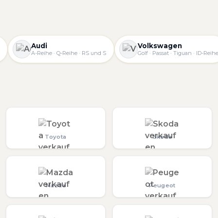
Audi
Volkswagen
A-Reihe · Q-Reihe · RS und S
Golf · Passat · Tiguan · ID-Reih
Toyota
Skoda
Mazda
Peugeot