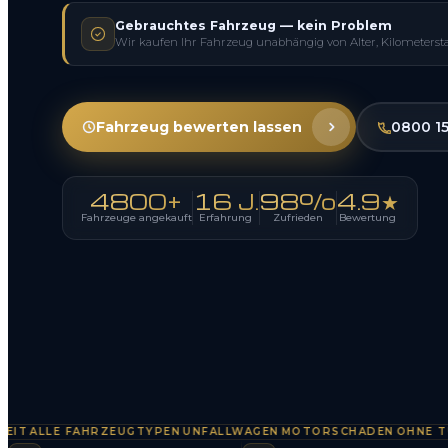
Gebrauchtes Fahrzeug — kein Problem
Wir kaufen Ihr Fahrzeug unabhängig von Alter, Kilometerst
Fahrzeug bewerten lassen
0800 1
4800+
16 J.
98%
4.9★
Fahrzeuge angekauft
Erfahrung
Zufrieden
Bewertung
ALLE FAHRZEUGTYPEN
UNFALLWAGEN
MOTORSCHADEN
OHNE TÜV
S
·
·
·
·