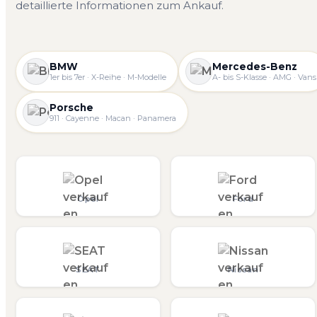
detaillierte Informationen zum Ankauf.
BMW
Mercedes-Benz
1er bis 7er · X-Reihe · M-Modelle
A- bis S-Klasse · AMG · Vans
Porsche
911 · Cayenne · Macan · Panamera
Opel
Ford
SEAT
Nissan