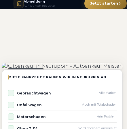
Abmeldung
Jetzt starten
Auf Wunsch inklusive
4.800+
4.9 ★
98%
Fahrzeuge angekauft
Kundenbewertung
Zufriedenheit
Seit 2010 aktiv
DIESE FAHRZEUGE KAUFEN WIR IN NEURUPPIN AN
Gebrauchtwagen
Alle Marken
Unfallwagen
Auch mit Totalschaden
Motorschaden
Kein Problem
Ohne TÜV
Wird trotzdem angekauft