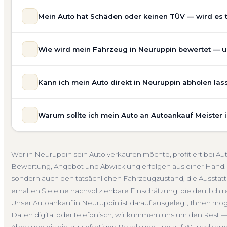
Mein Auto hat Schäden oder keinen TÜV — wird es 
Ja — wir kaufen auch Autos mit Unfallschaden, Motors
Wie wird mein Fahrzeug in Neuruppin bewertet — un
allgemeinem Reparaturbedarf direkt in Neuruppin an. De
Bewertung ein. Anders als Online-Rechner berücksichti
Unsere Fahrzeugbewertung für den Autoankauf in Neurupp
für eine realistische Preiseinschätzung.
Kann ich mein Auto direkt in Neuruppin abholen las
prüfen Marke, Modell, Baujahr, Kilometerstand, Ausstatt
Unfallwagen Neuruppin
Motorschaden
Ohne TÜV
erhalten Sie keine pauschale Schätzung, sondern eine f
Selbstverständlich. Unser Autoankauf-Service in Neurupp
Verkaufspreis liegt — speziell für den Markt in Brandenb
Warum sollte ich mein Auto an Autoankauf Meister 
Adresse — egal ob zu Hause, am Arbeitsplatz oder an e
Kostenlose Bewertung
Marktwert Neuruppin
Unverbi
Auch nicht fahrbereite Fahrzeuge transportieren wir ab
Autoankauf Meister vereint Erfahrung, Transparenz und 
übernehmen wir auch die Abmeldung.
deutschlandweit an — auch in Neuruppin und ganz Bran
Abholung Neuruppin
Nicht fahrbereit
Barzahlung
Wer in Neuruppin sein Auto verkaufen möchte, profitiert bei A
verbindliches Angebot und auf Wunsch den kompletten
Bewertung, Angebot und Abwicklung erfolgen aus einer Hand. 
4.800 zufriedene Kunden sprechen für sich.
sondern auch den tatsächlichen Fahrzeugzustand, die Ausstatt
Seit 2010
4.800+ Ankäufe
Komplettservice
Brand
erhalten Sie eine nachvollziehbare Einschätzung, die deutlich re
Unser Autoankauf in Neuruppin ist darauf ausgelegt, Ihnen mög
Daten digital oder telefonisch, wir kümmern uns um den Rest —