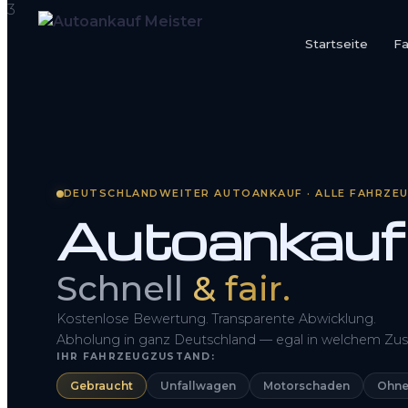
Startseite
F
Startseite
Fahrzeug Bewerten
So funktioniert’s
DEUTSCHLANDWEITER AUTOANKAUF · ALLE FAHRZE
Autoankauf
Kontakt
FAQ
Schnell
& fair.
Kostenlose Bewertung. Transparente Abwicklung.
Abholung in ganz Deutschland — egal in welchem Zus
IHR FAHRZEUGZUSTAND:
Gebraucht
Unfallwagen
Motorschaden
Ohne