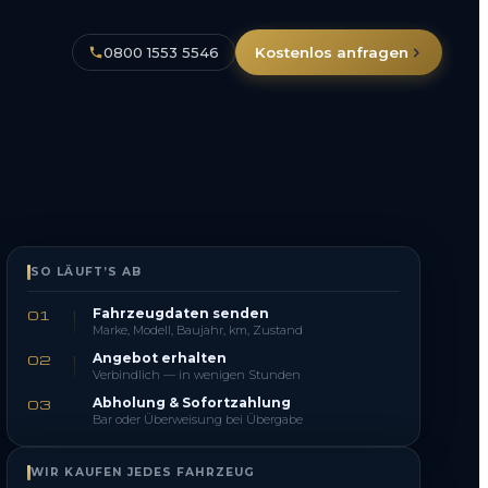
0800 1553 5546
Kostenlos anfragen
SO LÄUFT’S AB
Fahrzeugdaten senden
01
Marke, Modell, Baujahr, km, Zustand
Angebot erhalten
02
Verbindlich — in wenigen Stunden
Abholung & Sofortzahlung
03
Bar oder Überweisung bei Übergabe
WIR KAUFEN JEDES FAHRZEUG