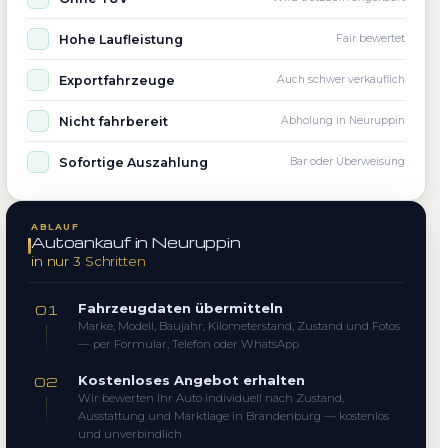
Hohe Laufleistung
Fair bewertet
Exportfahrzeuge
Auch schwer verkäuflich
Nicht fahrbereit
Abholung in Neuruppin
Sofortige Auszahlung
Bar oder Überweisung
ABLAUF
Autoankauf in Neuruppin
in nur 3 Schritten
Fahrzeugdaten übermitteln
01
Marke, Modell, Baujahr, Kilometerstand, Zustand und Fotos
— per Formular, Telefon oder WhatsApp
Kostenloses Angebot erhalten
02
Wir bewerten Ihr Auto individuell nach Zustand,
Ausstattung und Marktlage in Brandenburg — kostenlos
und unverbindlich