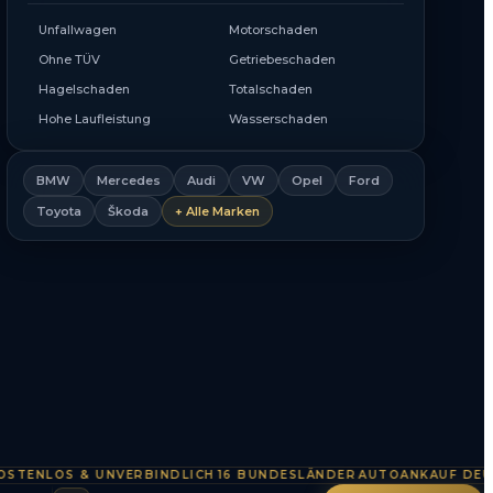
Unfallwagen
Motorschaden
Ohne TÜV
Getriebeschaden
Hagelschaden
Totalschaden
Hohe Laufleistung
Wasserschaden
BMW
Mercedes
Audi
VW
Opel
Ford
Toyota
Škoda
+ Alle Marken
NLOS & UNVERBINDLICH
16 BUNDESLÄNDER
AUTOANKAUF DEUTSC
·
·