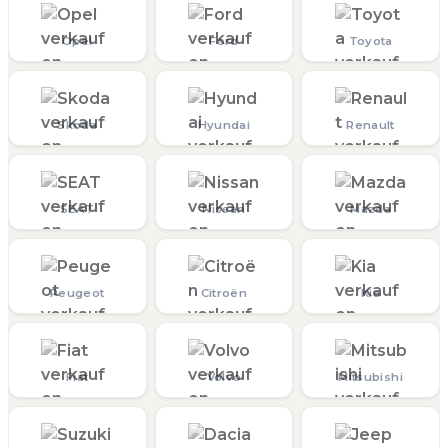
Opel
Ford
Toyota
Skoda
Hyundai
Renault
SEAT
Nissan
Mazda
Peugeot
Citroën
Kia
Fiat
Volvo
Mitsubishi