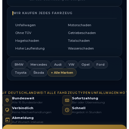
WIR KAUFEN JEDES FAHRZEUG
Unfallwagen
Motorschaden
Ohne TÜV
Getriebeschaden
Hagelschaden
Totalschaden
Hohe Laufleistung
Wasserschaden
BMW
Mercedes
Audi
VW
Opel
Ford
Toyota
Škoda
+ Alle Marken
 DEUTSCHLANDWEIT
ALLE FAHRZEUGTYPEN
UNFALLWAGEN
MOTORS
·
·
·
Bundesweit
Sofortzahlung
Alle 16 Bundesländer
Bar oder Überweisung
Verbindlich
Schnell
Keine Nachverhandlungen
Angebot in Stunden
Abmeldung
Auf Wunsch inklusive