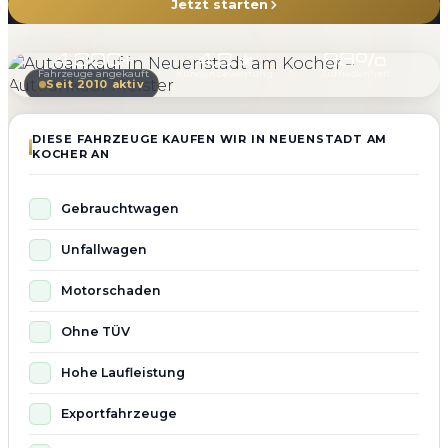
Jetzt starten
4.800+
4.9 ★
98%
Fahrzeuge angekauft
Kundenbewertung
Zufriedenheit
Seit 2010 aktiv
DIESE FAHRZEUGE KAUFEN WIR IN NEUENSTADT AM
KOCHER AN
Gebrauchtwagen
Unfallwagen
Motorschaden
Ohne TÜV
Hohe Laufleistung
Exportfahrzeuge