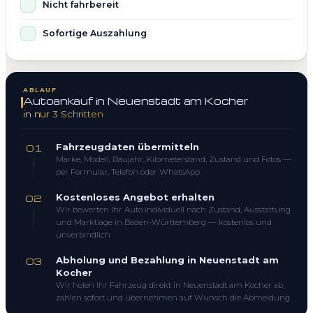
Nicht fahrbereit
Sofortige Auszahlung
ABLAUF
Autoankauf in Neuenstadt am Kocher
in nur 3 Schritten
Fahrzeugdaten übermitteln
01
Marke, Modell, Baujahr, Kilometerstand, Zustand und Fotos —
per Formular, Telefon oder WhatsApp
Kostenloses Angebot erhalten
02
Wir bewerten Ihr Auto individuell nach Zustand, Ausstattung
und Marktlage in Baden-Württemberg — kostenlos und
unverbindlich
Abholung und Bezahlung in Neuenstadt am
03
Kocher
Wir holen Ihr Fahrzeug direkt in Neuenstadt am Kocher ab,
zahlen sofort und übernehmen auf Wunsch die Abmeldung