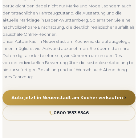
Abmeldung.
Bewertung, ein verbindliches Angebot und auf Wunsch den
berücksichtigen dabei nicht nur Marke und Modell, sondern auch
Abholung Neuenstadt am Kocher
Nicht fahrbereit
kompletten Service von der Abholung bis zur Abmeldung.
den tatsächlichen Fahrzeugzustand, die Ausstattung und die
Über 4.800 zufriedene Kunden sprechen für sich.
Barzahlung
Abmeldung inklusive
aktuelle Marktlage in Baden-Württemberg. So erhalten Sie eine
Seit 2010
4.800+ Ankäufe
Komplettservice
nachvollziehbare Einschätzung, die deutlich realistischer ausfällt als
Baden-Württemberg
pauschale Online-Rechner.
Unser Autoankauf in Neuenstadt am Kocher ist darauf ausgelegt,
Ihnen möglichst viel Aufwand abzunehmen. Sie übermitteln Ihre
Daten digital oder telefonisch, wir kümmern uns um den Rest —
von der individuellen Bewertung über die kostenlose Abholung bis
hin zur sofortigen Bezahlung und auf Wunsch auch Abmeldung
Ihres Fahrzeugs.
Auto jetzt in Neuenstadt am Kocher verkaufen
0800 1553 5546