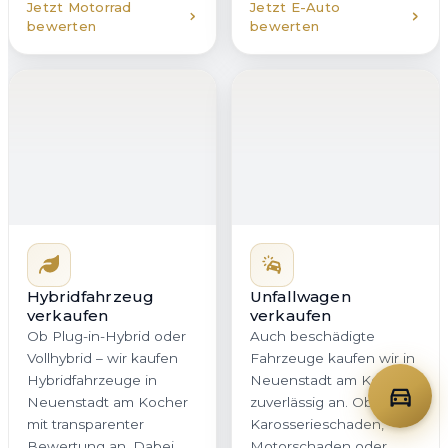
Hybridfahrzeug
verkaufen
Unfallwagen
Ob Plug-in-Hybrid oder
verkaufen
Vollhybrid – wir kaufen
Auch beschädigte
Hybridfahrzeuge in
Fahrzeuge kaufen wir in
Neuenstadt am Kocher
Neuenstadt am Kocher
mit transparenter
zuverlässig an. Ob
Bewertung an. Dabei
Karosserieschaden,
berücksichtigen wir
Motorschaden oder
sowohl den Verbrenner
Hagelschaden – Sie
als auch den Zustand
erhalten bei uns eine
des Akkus. So erhalten
ehrliche Einschätzung
Sie in Baden-
und ein verbindliches
Württemberg ein
Angebot. Gerade beim
stimmiges Angebot, das
Verkauf von Unfallwagen
dem tatsächlichen
in Baden-Württemberg
Fahrzeugwert gerecht
ist Transparenz
wird.
entscheidend, und
genau dafür stehen wir.
Jetzt Hybrid
Jetzt Unfallwagen
bewerten
bewerten