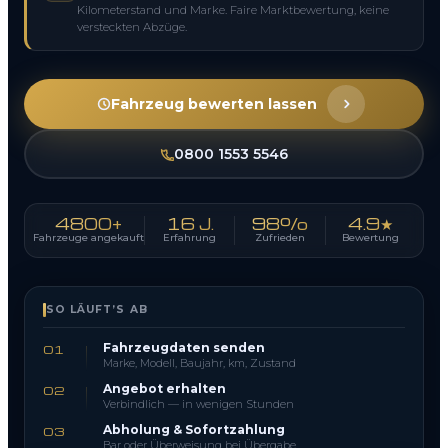
Kilometerstand und Marke. Faire Marktbewertung, keine
versteckten Abzüge.
Fahrzeug bewerten lassen
0800 1553 5546
4800+
16 J.
98%
4.9★
Fahrzeuge angekauft
Erfahrung
Zufrieden
Bewertung
SO LÄUFT’S AB
Fahrzeugdaten senden
01
Marke, Modell, Baujahr, km, Zustand
Angebot erhalten
02
Verbindlich — in wenigen Stunden
Abholung & Sofortzahlung
03
Bar oder Überweisung bei Übergabe