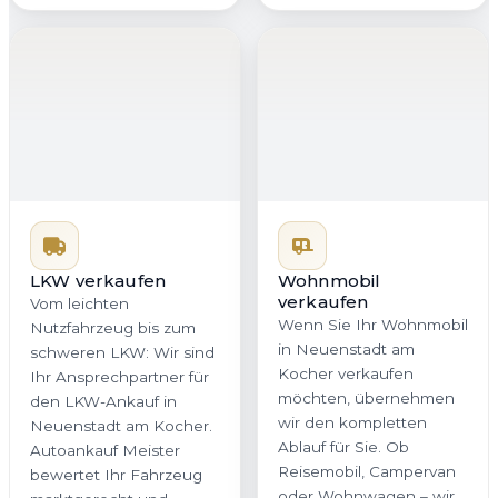
Wohnmobil
verkaufen
Wenn Sie Ihr Wohnmobil
in Neuenstadt am
Kocher verkaufen
LKW verkaufen
möchten, übernehmen
Vom leichten
wir den kompletten
Nutzfahrzeug bis zum
Ablauf für Sie. Ob
schweren LKW: Wir sind
Reisemobil, Campervan
Ihr Ansprechpartner für
oder Wohnwagen – wir
den LKW-Ankauf in
berücksichtigen
Neuenstadt am Kocher.
Ausstattung, Zustand
Autoankauf Meister
und Marktwert sorgfältig.
bewertet Ihr Fahrzeug
Auch in Baden-
marktgerecht und