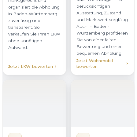
Württemberg profitieren
organisiert die Abholung
Sie von einer fairen
in Baden-Württemberg
Bewertung und einer
zuverlässig und
bequemen Abholung.
transparent. So
verkaufen Sie Ihren LKW
ohne unnötigen
Aufwand.
Jetzt Wohnmobil
Jetzt LKW bewerten
bewerten
Motorrad verkaufen
Von der 125er bis zur
Elektroauto
verkaufen
Reiseenduro kaufen wir
Ein Elektroauto in
Motorräder aller Marken
Neuenstadt am Kocher
in Neuenstadt am
zu verkaufen erfordert
Kocher an. Statt
Erfahrung mit
Inseraten,