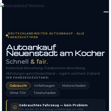
Startseite
DEUTSCHLANDWEITER AUTOANKAUF · ALLE
FAHRZEUGTYPEN
Fahrzeug Bewerten
Autoankauf
Neuenstadt am Kocher
So funktioniert’s
Schnell
& fair.
Kontakt
Kostenlose Bewertung. Transparente Abwicklung.
FAQ
Abholung in ganz Deutschland — egal in welchem Zustand.
IHR FAHRZEUGZUSTAND:
Gebraucht
Unfallwagen
Motorschaden
0800 1553 5546
Ohne TÜV
Totalschaden
Kostenlos anfragen
Gebrauchtes Fahrzeug — kein Problem
Wir kaufen Ihr Fahrzeug unabhängig von Alter,