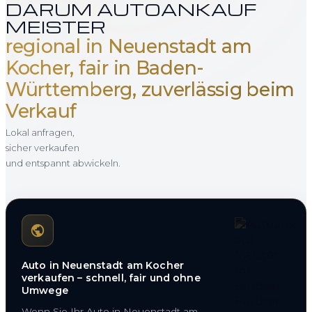
DARUM AUTOANKAUF
MEISTER
regional in Neuenstadt am
Kocher, fair in Baden-
Württemberg, zuverlässig beim
Verkauf
Lokal anfragen,
sicher verkaufen
und entspannt abwickeln.
Auto in Neuenstadt am Kocher
verkaufen – schnell, fair und ohne
Umwege
Wenn Sie Ihr Auto in Neuenstadt am