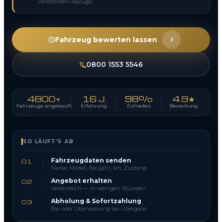
versteckten Abzüge.
Fahrzeug bewerten lassen
0800 1553 5546
4800+
16 J.
98%
4.9★
Fahrzeuge angekauft
Erfahrung
Zufrieden
Bewertung
SO LÄUFT’S AB
Fahrzeugdaten senden
01
Marke, Modell, Baujahr, km, Zustand
Angebot erhalten
02
Verbindlich — in wenigen Stunden
Abholung & Sofortzahlung
03
Bar oder Überweisung bei Übergabe