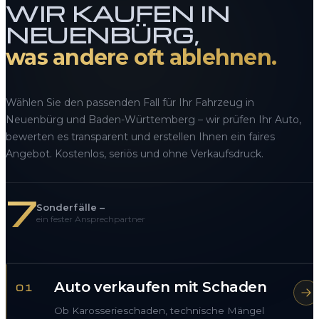
WIR KAUFEN IN
NEUENBÜRG,
was andere oft ablehnen.
Wählen Sie den passenden Fall für Ihr Fahrzeug in
Neuenbürg und Baden-Württemberg – wir prüfen Ihr Auto,
bewerten es transparent und erstellen Ihnen ein faires
Angebot. Kostenlos, seriös und ohne Verkaufsdruck.
7
Sonderfälle –
ein fester Ansprechpartner
Auto verkaufen mit Schaden
01
Ob Karosserieschaden, technische Mängel