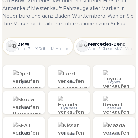
Ob BMW, Mercedes, VW oder ein seltener Hersteller —
Autoankauf Meister kauft Fahrzeuge aller Marken in
Neuenbürg und ganz Baden-Württemberg. Wählen Sie
Ihre Marke für detaillierte Informationen zum Ankauf.
BMW
Mercedes-Benz
1er bis 7er · X-Reihe · M-Modelle
A- bis S-Klasse · AMG · Vans
Opel
Ford
Toyota
Skoda
Hyundai
Renault
SEAT
Nissan
Mazda