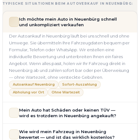
TYPISCHE SITUATIONEN BEIM AUTOVERKAUF IN NEUENBÜRG:
Ich möchte mein Auto in Neuenbürg schnell
und unkompliziert verkaufen
Der Autoankauf in Neuenbürg läuft bei uns schnell und ohne
Umwege. Sie übermitteln Ihre Fahrzeugdaten bequem per
Formular, Telefon oder WhatsApp. Wir erstellen eine
individuelle Bewertung und unterbreiten Ihnen ein faires
Angebot. Wenn alles passt, holen wir Ihr Fahrzeug direkt in
Neuenbürg ab und zahlen sofort bar oder per Überweisung
— ohne Wartezeit, ohne versteckte Gebühren.
Autoankauf Neuenbürg
Sofort-Auszahlung
Abholung vor Ort
Ohne Wartezeit
Mein Auto hat Schäden oder keinen TÜV —
wird es trotzdem in Neuenbürg angekauft?
Ja — wir kaufen auch Autos mit Unfallschaden,
Wie wird mein Fahrzeug in Neuenbürg
Motorschaden, Getriebeschaden, abgelaufenem TÜV oder
bewertet — und ist das wirklich kostenlos?