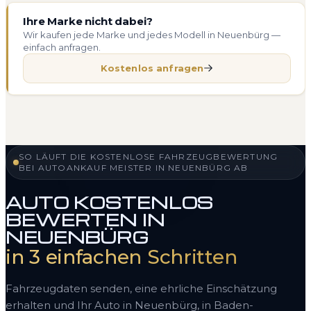
Ihre Marke nicht dabei?
Wir kaufen jede Marke und jedes Modell in Neuenbürg —
einfach anfragen.
Kostenlos anfragen
SO LÄUFT DIE KOSTENLOSE FAHRZEUGBEWERTUNG
BEI AUTOANKAUF MEISTER IN NEUENBÜRG AB
AUTO KOSTENLOS
BEWERTEN IN
NEUENBÜRG
in 3 einfachen Schritten
Fahrzeugdaten senden, eine ehrliche Einschätzung
erhalten und Ihr Auto in Neuenbürg, in Baden-