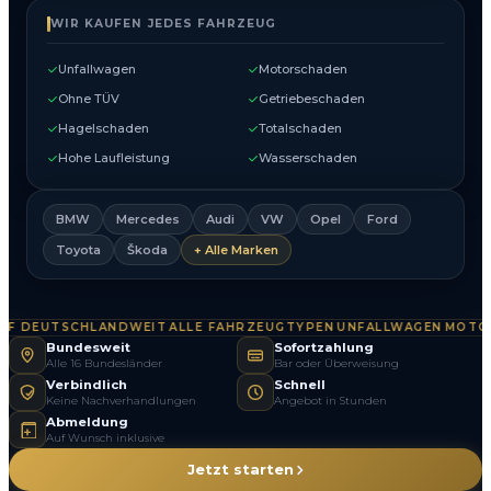
WIR KAUFEN JEDES FAHRZEUG
Unfallwagen
Motorschaden
Ohne TÜV
Getriebeschaden
Hagelschaden
Totalschaden
Hohe Laufleistung
Wasserschaden
BMW
Mercedes
Audi
VW
Opel
Ford
Toyota
Škoda
+ Alle Marken
 DEUTSCHLANDWEIT
ALLE FAHRZEUGTYPEN
UNFALLWAGEN
MOTORS
·
·
·
Bundesweit
Sofortzahlung
Alle 16 Bundesländer
Bar oder Überweisung
Verbindlich
Schnell
Keine Nachverhandlungen
Angebot in Stunden
Abmeldung
Auf Wunsch inklusive
Jetzt starten