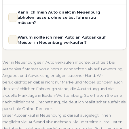
allgemeinem Reparaturbedarf direkt in Neuenbürg an. Der
Zustand Ihres Fahrzeugs fließt transparent in unsere
Unsere Fahrzeugbewertung für den Autoankauf in
Kann ich mein Auto direkt in Neuenbürg
Bewertung ein. Anders als Online-Rechner berücksichtigen
Neuenbürg ist vollständig kostenlos und unverbindlich. Wir
abholen lassen, ohne selbst fahren zu
wir den realen Zustand und die aktuelle Nachfrage für eine
prüfen Marke, Modell, Baujahr, Kilometerstand, Ausstattung,
müssen?
realistische Preiseinschätzung.
Pflegezustand und die aktuelle Marktlage. So erhalten Sie
Selbstverständlich. Unser Autoankauf-Service in Neuenbürg
Unfallwagen Neuenbürg
Motorschaden
Ohne TÜV
keine pauschale Schätzung, sondern eine fundierte
Warum sollte ich mein Auto an Autoankauf
umfasst die kostenlose Abholung direkt an Ihrer Adresse —
Einschätzung, die nah am tatsächlichen Verkaufspreis liegt —
Getriebeschaden
Faire Bewertung
Meister in Neuenbürg verkaufen?
egal ob zu Hause, am Arbeitsplatz oder an einem Treffpunkt
speziell für den Markt in Baden-Württemberg.
Ihrer Wahl in Neuenbürg und Umgebung. Auch nicht
Autoankauf Meister vereint Erfahrung, Transparenz und
Kostenlose Bewertung
Marktwert Neuenbürg
fahrbereite Fahrzeuge transportieren wir ab. Die Bezahlung
schnelle Abwicklung. Seit 2010 kaufen wir Fahrzeuge
Unverbindlich
Seriöse Einschätzung
Wer in Neuenbürg sein Auto verkaufen möchte, profitiert bei
erfolgt direkt bei Übergabe, auf Wunsch übernehmen wir
deutschlandweit an — auch in Neuenbürg und ganz Baden-
Autoankauf Meister von einem durchdachten Ablauf: Bewertung,
auch die Abmeldung.
Württemberg. Sie erhalten eine kostenlose Bewertung, ein
Angebot und Abwicklung erfolgen aus einer Hand. Wir
Abholung Neuenbürg
Nicht fahrbereit
Barzahlung
verbindliches Angebot und auf Wunsch den kompletten
berücksichtigen dabei nicht nur Marke und Modell, sondern auch
Service von der Abholung bis zur Abmeldung. Über 4.800
Abmeldung inklusive
den tatsächlichen Fahrzeugzustand, die Ausstattung und die
zufriedene Kunden sprechen für sich.
aktuelle Marktlage in Baden-Württemberg. So erhalten Sie eine
Seit 2010
4.800+ Ankäufe
Komplettservice
nachvollziehbare Einschätzung, die deutlich realistischer ausfällt als
Baden-Württemberg
pauschale Online-Rechner.
Unser Autoankauf in Neuenbürg ist darauf ausgelegt, Ihnen
möglichst viel Aufwand abzunehmen. Sie übermitteln Ihre Daten
digital oder telefonisch, wir kümmern uns um den Rest — von der