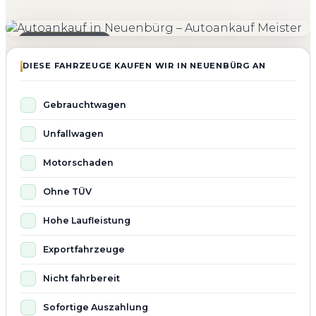
4.800+
4.9 ★
98%
Fahrzeuge angekauft
Kundenbewertung
Zufriedenheit
Seit 2010 aktiv
DIESE FAHRZEUGE KAUFEN WIR IN NEUENBÜRG AN
Gebrauchtwagen
Unfallwagen
Motorschaden
Ohne TÜV
Hohe Laufleistung
Exportfahrzeuge
Nicht fahrbereit
Sofortige Auszahlung