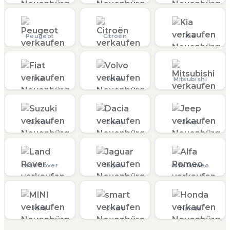
Peugeot
Citroën
Kia
Fiat
Volvo
Mitsubishi
Suzuki
Dacia
Jeep
Land Rover
Jaguar
Alfa Romeo
MINI
smart
Honda