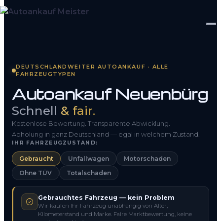
Startseite
DEUTSCHLANDWEITER AUTOANKAUF · ALLE
FAHRZEUGTYPEN
Fahrzeug Bewerten
Autoankauf Neuenbürg
So funktioniert’s
Schnell
& fair.
Kontakt
Kostenlose Bewertung. Transparente Abwicklung.
Abholung in ganz Deutschland — egal in welchem Zustand.
IHR FAHRZEUGZUSTAND:
FAQ
Gebraucht
Unfallwagen
Motorschaden
Ohne TÜV
Totalschaden
0800 1553 5546
Gebrauchtes Fahrzeug — kein Problem
Kostenlos anfragen
Wir kaufen Ihr Fahrzeug unabhängig von Alter,
Kilometerstand und Marke. Faire Marktbewertung, keine