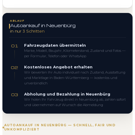
ABLAUF
Autoankauf in Neuenbürg
in nur 3 Schritten
Fahrzeugdaten übermitteln
01
Marke, Modell, Baujahr, Kilometerstand, Zustand und Fotos —
per Formular, Telefon oder WhatsApp
Kostenloses Angebot erhalten
02
Wir bewerten Ihr Auto individuell nach Zustand, Ausstattung
und Marktlage in Baden-Württemberg — kostenlos und
unverbindlich
Abholung und Bezahlung in Neuenbürg
03
Wir holen Ihr Fahrzeug direkt in Neuenbürg ab, zahlen sofort
und übernehmen auf Wunsch die Abmeldung
AUTOANKAUF IN NEUENBÜRG — SCHNELL, FAIR UND
UNKOMPLIZIERT