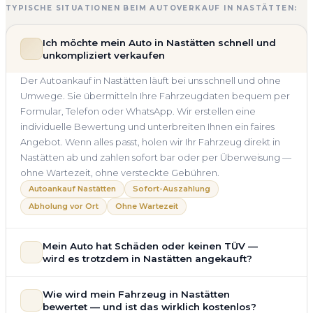
TYPISCHE SITUATIONEN BEIM AUTOVERKAUF IN NASTÄTTEN:
Ich möchte mein Auto in Nastätten schnell und
unkompliziert verkaufen
Der Autoankauf in Nastätten läuft bei uns schnell und ohne
Umwege. Sie übermitteln Ihre Fahrzeugdaten bequem per
Formular, Telefon oder WhatsApp. Wir erstellen eine
individuelle Bewertung und unterbreiten Ihnen ein faires
Angebot. Wenn alles passt, holen wir Ihr Fahrzeug direkt in
Nastätten ab und zahlen sofort bar oder per Überweisung —
ohne Wartezeit, ohne versteckte Gebühren.
Autoankauf Nastätten
Sofort-Auszahlung
Abholung vor Ort
Ohne Wartezeit
Mein Auto hat Schäden oder keinen TÜV —
wird es trotzdem in Nastätten angekauft?
Ja — wir kaufen auch Autos mit Unfallschaden,
Wie wird mein Fahrzeug in Nastätten
Motorschaden, Getriebeschaden, abgelaufenem TÜV oder
bewertet — und ist das wirklich kostenlos?