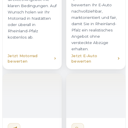
erhalten.
Jetzt Motorrad
Jetzt E-Auto
bewerten
bewerten
Hybridfahrzeug
verkaufen
Unfallwagen
Ob Plug-in-Hybrid oder
verkaufen
Vollhybrid – wir kaufen
Auch beschädigte
Hybridfahrzeuge in
Fahrzeuge kaufen wir in
Nastätten mit
Nastätten zuverlässig an.
transparenter
Ob Karosserieschaden,
Bewertung an. Dabei
Motorschaden oder
berücksichtigen wir
Hagelschaden – Sie
sowohl den Verbrenner
erhalten bei uns eine
als auch den Zustand
ehrliche Einschätzung
des Akkus. So erhalten
und ein verbindliches