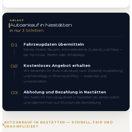
ABLAUF
Autoankauf in Nastätten
in nur 3 Schritten
Fahrzeugdaten übermitteln
01
Marke, Modell, Baujahr, Kilometerstand, Zustand und Fotos —
per Formular, Telefon oder WhatsApp
Kostenloses Angebot erhalten
02
Wir bewerten Ihr Auto individuell nach Zustand, Ausstattung
und Marktlage in Rheinland-Pfalz — kostenlos und
unverbindlich
Abholung und Bezahlung in Nastätten
03
Wir holen Ihr Fahrzeug direkt in Nastätten ab, zahlen sofort
und übernehmen auf Wunsch die Abmeldung
AUTOANKAUF IN NASTÄTTEN — SCHNELL, FAIR UND
UNKOMPLIZIERT