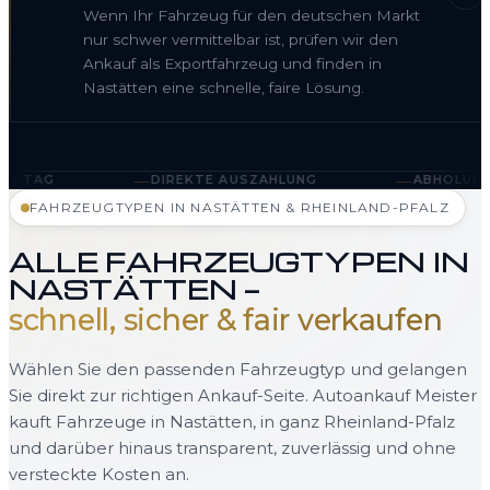
Wenn Ihr Fahrzeug für den deutschen Markt
nur schwer vermittelbar ist, prüfen wir den
Ankauf als Exportfahrzeug und finden in
Nastätten eine schnelle, faire Lösung.
—
—
DIREKTE AUSZAHLUNG
ABHOLUNG IN NASTÄTTEN U
FAHRZEUGTYPEN IN NASTÄTTEN & RHEINLAND-PFALZ
ALLE FAHRZEUGTYPEN IN
NASTÄTTEN —
schnell, sicher & fair verkaufen
Wählen Sie den passenden Fahrzeugtyp und gelangen
Sie direkt zur richtigen Ankauf-Seite. Autoankauf Meister
kauft Fahrzeuge in Nastätten, in ganz Rheinland-Pfalz
und darüber hinaus transparent, zuverlässig und ohne
versteckte Kosten an.