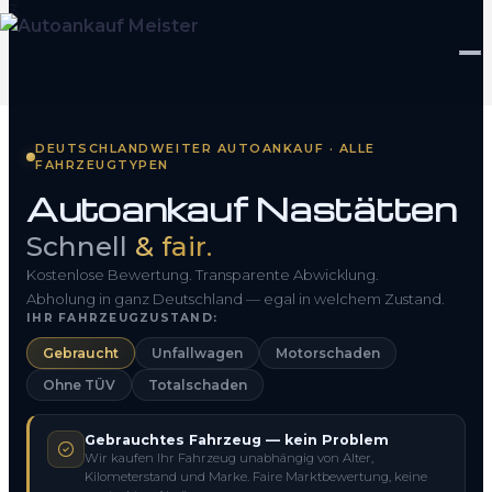
Startseite
DEUTSCHLANDWEITER AUTOANKAUF · ALLE
FAHRZEUGTYPEN
Fahrzeug Bewerten
Autoankauf Nastätten
So funktioniert’s
Schnell
& fair.
Kontakt
Kostenlose Bewertung. Transparente Abwicklung.
Abholung in ganz Deutschland — egal in welchem Zustand.
IHR FAHRZEUGZUSTAND:
FAQ
Gebraucht
Unfallwagen
Motorschaden
Ohne TÜV
Totalschaden
0800 1553 5546
Gebrauchtes Fahrzeug — kein Problem
Kostenlos anfragen
Wir kaufen Ihr Fahrzeug unabhängig von Alter,
Kilometerstand und Marke. Faire Marktbewertung, keine