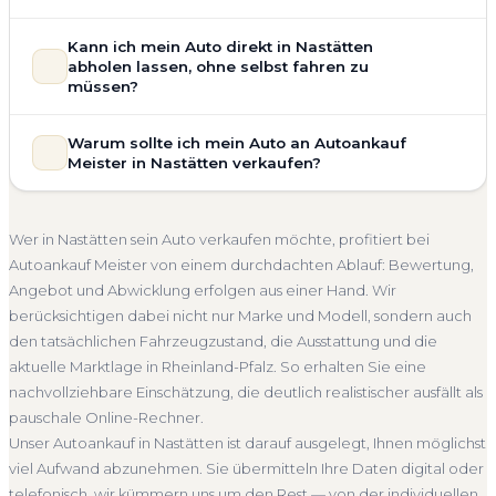
allgemeinem Reparaturbedarf direkt in Nastätten an. Der
Zustand Ihres Fahrzeugs fließt transparent in unsere
Unsere Fahrzeugbewertung für den Autoankauf in Nastätten
Kann ich mein Auto direkt in Nastätten
Bewertung ein. Anders als Online-Rechner berücksichtigen
ist vollständig kostenlos und unverbindlich. Wir prüfen Marke,
abholen lassen, ohne selbst fahren zu
wir den realen Zustand und die aktuelle Nachfrage für eine
Modell, Baujahr, Kilometerstand, Ausstattung, Pflegezustand
müssen?
realistische Preiseinschätzung.
und die aktuelle Marktlage. So erhalten Sie keine pauschale
Selbstverständlich. Unser Autoankauf-Service in Nastätten
Unfallwagen Nastätten
Motorschaden
Ohne TÜV
Schätzung, sondern eine fundierte Einschätzung, die nah am
Warum sollte ich mein Auto an Autoankauf
umfasst die kostenlose Abholung direkt an Ihrer Adresse —
tatsächlichen Verkaufspreis liegt — speziell für den Markt in
Getriebeschaden
Faire Bewertung
Meister in Nastätten verkaufen?
egal ob zu Hause, am Arbeitsplatz oder an einem Treffpunkt
Rheinland-Pfalz.
Ihrer Wahl in Nastätten und Umgebung. Auch nicht
Autoankauf Meister vereint Erfahrung, Transparenz und
Kostenlose Bewertung
Marktwert Nastätten
fahrbereite Fahrzeuge transportieren wir ab. Die Bezahlung
schnelle Abwicklung. Seit 2010 kaufen wir Fahrzeuge
Unverbindlich
Seriöse Einschätzung
Wer in Nastätten sein Auto verkaufen möchte, profitiert bei
erfolgt direkt bei Übergabe, auf Wunsch übernehmen wir
deutschlandweit an — auch in Nastätten und ganz
Autoankauf Meister von einem durchdachten Ablauf: Bewertung,
auch die Abmeldung.
Rheinland-Pfalz. Sie erhalten eine kostenlose Bewertung,
Angebot und Abwicklung erfolgen aus einer Hand. Wir
Abholung Nastätten
Nicht fahrbereit
Barzahlung
ein verbindliches Angebot und auf Wunsch den kompletten
berücksichtigen dabei nicht nur Marke und Modell, sondern auch
Service von der Abholung bis zur Abmeldung. Über 4.800
Abmeldung inklusive
den tatsächlichen Fahrzeugzustand, die Ausstattung und die
zufriedene Kunden sprechen für sich.
aktuelle Marktlage in Rheinland-Pfalz. So erhalten Sie eine
Seit 2010
4.800+ Ankäufe
Komplettservice
nachvollziehbare Einschätzung, die deutlich realistischer ausfällt als
Rheinland-Pfalz
pauschale Online-Rechner.
Unser Autoankauf in Nastätten ist darauf ausgelegt, Ihnen möglichst
viel Aufwand abzunehmen. Sie übermitteln Ihre Daten digital oder
telefonisch, wir kümmern uns um den Rest — von der individuellen