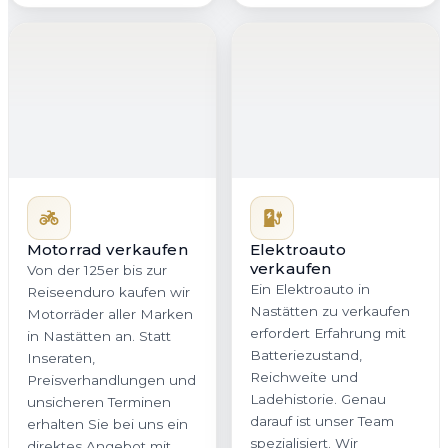
Motorrad verkaufen
Von der 125er bis zur
Elektroauto
verkaufen
Reiseenduro kaufen wir
Ein Elektroauto in
Motorräder aller Marken
Nastätten zu verkaufen
in Nastätten an. Statt
erfordert Erfahrung mit
Inseraten,
Batteriezustand,
Preisverhandlungen und
Reichweite und
unsicheren Terminen
Ladehistorie. Genau
erhalten Sie bei uns ein
darauf ist unser Team
direktes Angebot mit
spezialisiert. Wir
klaren Bedingungen. Auf
bewerten Ihr E-Auto
Wunsch holen wir Ihr
nachvollziehbar,
Motorrad in Nastätten
marktorientiert und fair,
oder überall in
damit Sie in Rheinland-
Rheinland-Pfalz
Pfalz ein realistisches
kostenlos ab.
Angebot ohne
versteckte Abzüge