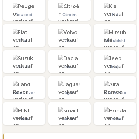
Peugeot
Citroën
Kia
Fiat
Volvo
Mitsubishi
Suzuki
Dacia
Jeep
Land Rover
Jaguar
Alfa Romeo
MINI
smart
Honda