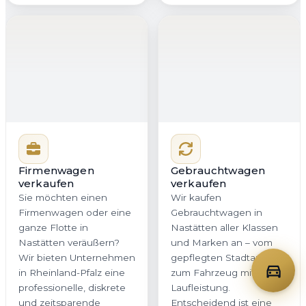
Wir bieten Unternehmen
gepflegten Stadtauto bis
in Rheinland-Pfalz eine
zum Fahrzeug mit hoher
professionelle, diskrete
Laufleistung.
und zeitsparende
Entscheidend ist eine
Lösung. Mit klarer
faire und
Dokumentation,
nachvollziehbare
schneller
Bewertung. Genau das
Kommunikation und
erhalten Sie bei
planbarer Abholung
Autoankauf Meister für
bleibt Ihr Betriebsablauf
Nastätten und ganz
zuverlässig im Takt.
Rheinland-Pfalz – ohne
versteckte
Nachverhandlungen.
Jetzt Firmenwagen
Jetzt Gebrauchtwagen
bewerten
bewerten
Oldtimer verkaufen