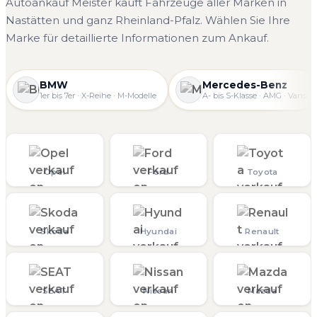
Autoankauf Meister kauft Fahrzeuge aller Marken in
Nastätten und ganz Rheinland-Pfalz. Wählen Sie Ihre
Marke für detaillierte Informationen zum Ankauf.
BMW
Mercedes-Benz
1er bis 7er · X-Reihe · M-Modelle
A- bis S-Klasse · AMG · Vans
Opel
Ford
Toyota
Skoda
Hyundai
Renault
SEAT
Nissan
Mazda