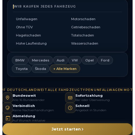
WIR KAUFEN JEDES FAHRZEUG
Unfallwagen
Motorschaden
Ohne TÜV
Getriebeschaden
Hagelschaden
Totalschaden
Hohe Laufleistung
Wasserschaden
BMW
Mercedes
Audi
VW
Opel
Ford
Toyota
Škoda
+ Alle Marken
F DEUTSCHLANDWEIT
ALLE FAHRZEUGTYPEN
UNFALLWAGEN
MOTOR
·
·
·
Bundesweit
Sofortzahlung
Alle 16 Bundesländer
Bar oder Überweisung
Verbindlich
Schnell
Keine Nachverhandlungen
Angebot in Stunden
Abmeldung
Auf Wunsch inklusive
Jetzt starten