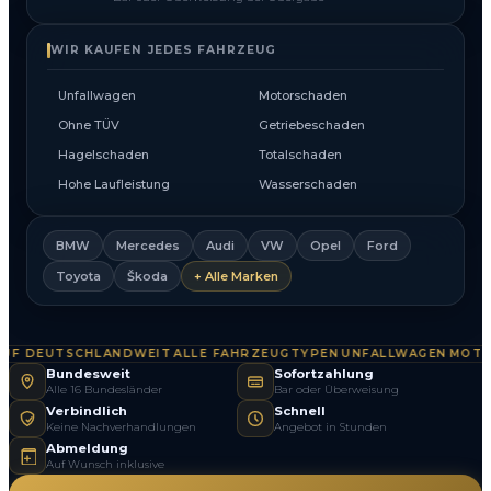
WIR KAUFEN JEDES FAHRZEUG
Unfallwagen
Motorschaden
Ohne TÜV
Getriebeschaden
Hagelschaden
Totalschaden
Hohe Laufleistung
Wasserschaden
BMW
Mercedes
Audi
VW
Opel
Ford
Toyota
Škoda
+ Alle Marken
 DEUTSCHLANDWEIT
ALLE FAHRZEUGTYPEN
UNFALLWAGEN
MOTOR
·
·
·
Bundesweit
Sofortzahlung
Alle 16 Bundesländer
Bar oder Überweisung
Verbindlich
Schnell
Keine Nachverhandlungen
Angebot in Stunden
Abmeldung
Auf Wunsch inklusive