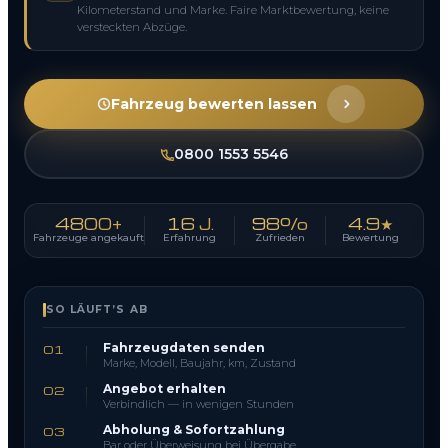
Kilometerstand und Marke. Faire Marktbewertung, keine
versteckten Abzüge.
Fahrzeug bewerten lassen
0800 1553 5546
4800+
16 J.
98%
4.9★
Fahrzeuge angekauft
Erfahrung
Zufrieden
Bewertung
SO LÄUFT’S AB
Fahrzeugdaten senden
01
Marke, Modell, Baujahr, km, Zustand
Angebot erhalten
02
Verbindlich — in wenigen Stunden
Abholung & Sofortzahlung
03
Bar oder Überweisung bei Übergabe