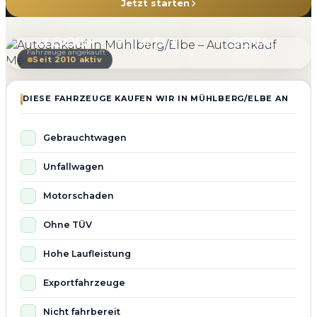
Jetzt starten
4.800+
4.9 ★
98%
Fahrzeuge angekauft
Kundenbewertung
Zufriedenheit
Seit 2010 aktiv
DIESE FAHRZEUGE KAUFEN WIR IN MÜHLBERG/ELBE AN
Gebrauchtwagen
Unfallwagen
Motorschaden
Ohne TÜV
Hohe Laufleistung
Exportfahrzeuge
Nicht fahrbereit