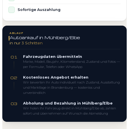
Sofortige Auszahlung
ABLAUF
Autoankauf in Mühlberg/Elbe
in nur 3 Schritten
Fahrzeugdaten übermitteln
01
Marke, Modell, Baujahr, Kilometerstand, Zustand und Fotos —
per Formular, Telefon oder WhatsApp
Kostenloses Angebot erhalten
02
Wir bewerten Ihr Auto individuell nach Zustand, Ausstattung
und Marktlage in Brandenburg — kostenlos und
unverbindlich
Abholung und Bezahlung in Mühlberg/Elbe
03
Wir holen Ihr Fahrzeug direkt in Mühlberg/Elbe ab, zahlen
sofort und übernehmen auf Wunsch die Abmeldung