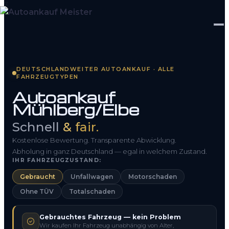
Startseite
DEUTSCHLANDWEITER AUTOANKAUF · ALLE
FAHRZEUGTYPEN
Fahrzeug Bewerten
Autoankauf
Mühlberg/Elbe
So funktioniert’s
Schnell
& fair.
Kontakt
Kostenlose Bewertung. Transparente Abwicklung.
FAQ
Abholung in ganz Deutschland — egal in welchem Zustand.
IHR FAHRZEUGZUSTAND:
Gebraucht
Unfallwagen
Motorschaden
0800 1553 5546
Ohne TÜV
Totalschaden
Kostenlos anfragen
Gebrauchtes Fahrzeug — kein Problem
Wir kaufen Ihr Fahrzeug unabhängig von Alter,