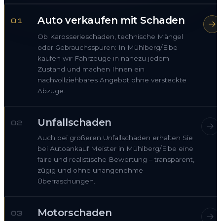
Auto verkaufen mit Schaden
01
Ob Karosserieschaden, technische Mängel
oder Gebrauchsspuren: In Mühlberg/Elbe
kaufen wir Fahrzeuge in nahezu jedem
Zustand und machen Ihnen ein
nachvollziehbares Angebot ohne versteckte
Abzüge.
Unfallschaden
02
Auch bei größeren Unfallschäden erhalten Sie
bei Autoankauf Meister in Mühlberg/Elbe eine
faire und realistische Bewertung – transparent,
zügig und ohne unangenehme
Überraschungen.
Motorschaden
03