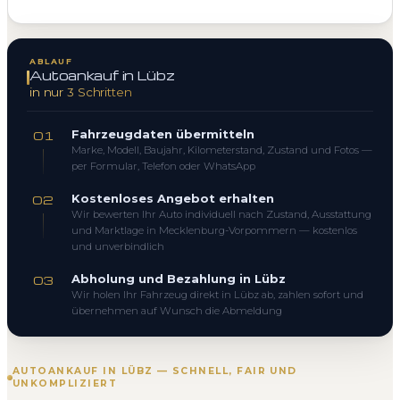
ABLAUF
Autoankauf in Lübz
in nur 3 Schritten
Fahrzeugdaten übermitteln
01
Marke, Modell, Baujahr, Kilometerstand, Zustand und Fotos —
per Formular, Telefon oder WhatsApp
Kostenloses Angebot erhalten
02
Wir bewerten Ihr Auto individuell nach Zustand, Ausstattung
und Marktlage in Mecklenburg-Vorpommern — kostenlos
und unverbindlich
Abholung und Bezahlung in Lübz
03
Wir holen Ihr Fahrzeug direkt in Lübz ab, zahlen sofort und
übernehmen auf Wunsch die Abmeldung
AUTOANKAUF IN LÜBZ — SCHNELL, FAIR UND
UNKOMPLIZIERT