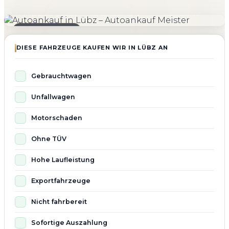
4.800+
4.9 ★
98%
Fahrzeuge angekauft
Kundenbewertung
Zufriedenheit
Seit 2010 aktiv
DIESE FAHRZEUGE KAUFEN WIR IN LÜBZ AN
Gebrauchtwagen
Unfallwagen
Motorschaden
Ohne TÜV
Hohe Laufleistung
Exportfahrzeuge
Nicht fahrbereit
Sofortige Auszahlung