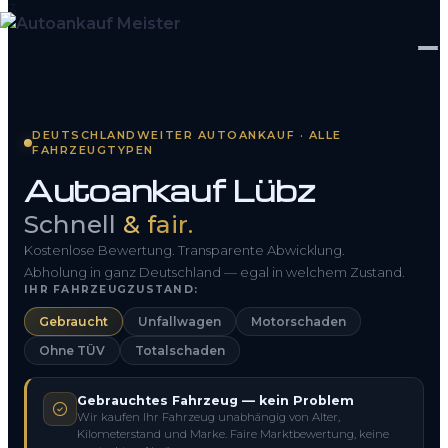
Startseite
DEUTSCHLANDWEITER AUTOANKAUF · ALLE
FAHRZEUGTYPEN
Fahrzeug Bewerten
Autoankauf Lübz
So funktioniert’s
Schnell
& fair.
Kontakt
Kostenlose Bewertung. Transparente Abwicklung.
Abholung in ganz Deutschland — egal in welchem Zustand.
IHR FAHRZEUGZUSTAND:
FAQ
Gebraucht
Unfallwagen
Motorschaden
Ohne TÜV
Totalschaden
0800 1553 5546
Gebrauchtes Fahrzeug — kein Problem
Kostenlos anfragen
Wir kaufen Ihr Fahrzeug unabhängig von Alter,
Kilometerstand und Marke. Faire Marktbewertung, keine