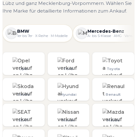
Lübz und ganz Mecklenburg-Vorpommern. Wählen Sie
Ihre Marke für detaillierte Informationen zum Ankauf.
BMW
Mercedes-Benz
1er bis 7er · X-Reihe · M-Modelle
A- bis S-Klasse · AMG · Vans
Opel
Ford
Toyota
Skoda
Hyundai
Renault
SEAT
Nissan
Mazda