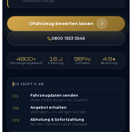
versteckten Abzüge.
Fahrzeug bewerten lassen
0800 1553 5546
4800+
16 J.
98%
4.9★
Fahrzeuge angekauft
Erfahrung
Zufrieden
Bewertung
SO LÄUFT’S AB
Fahrzeugdaten senden
01
Marke, Modell, Baujahr, km, Zustand
Angebot erhalten
02
Verbindlich — in wenigen Stunden
Abholung & Sofortzahlung
03
Bar oder Überweisung bei Übergabe