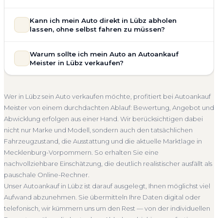
allgemeinem Reparaturbedarf direkt in Lübz an. Der
Zustand Ihres Fahrzeugs fließt transparent in unsere
Unsere Fahrzeugbewertung für den Autoankauf in Lübz ist
Kann ich mein Auto direkt in Lübz abholen
Bewertung ein. Anders als Online-Rechner berücksichtigen
vollständig kostenlos und unverbindlich. Wir prüfen Marke,
lassen, ohne selbst fahren zu müssen?
wir den realen Zustand und die aktuelle Nachfrage für eine
Modell, Baujahr, Kilometerstand, Ausstattung, Pflegezustand
realistische Preiseinschätzung.
und die aktuelle Marktlage. So erhalten Sie keine pauschale
Selbstverständlich. Unser Autoankauf-Service in Lübz
Warum sollte ich mein Auto an Autoankauf
Unfallwagen Lübz
Motorschaden
Ohne TÜV
Schätzung, sondern eine fundierte Einschätzung, die nah am
umfasst die kostenlose Abholung direkt an Ihrer Adresse —
Meister in Lübz verkaufen?
tatsächlichen Verkaufspreis liegt — speziell für den Markt in
Getriebeschaden
Faire Bewertung
egal ob zu Hause, am Arbeitsplatz oder an einem Treffpunkt
Mecklenburg-Vorpommern.
Ihrer Wahl in Lübz und Umgebung. Auch nicht fahrbereite
Autoankauf Meister vereint Erfahrung, Transparenz und
Kostenlose Bewertung
Marktwert Lübz
Unverbindlich
Fahrzeuge transportieren wir ab. Die Bezahlung erfolgt
schnelle Abwicklung. Seit 2010 kaufen wir Fahrzeuge
Wer in Lübz sein Auto verkaufen möchte, profitiert bei Autoankauf
direkt bei Übergabe, auf Wunsch übernehmen wir auch die
Seriöse Einschätzung
deutschlandweit an — auch in Lübz und ganz Mecklenburg-
Meister von einem durchdachten Ablauf: Bewertung, Angebot und
Abmeldung.
Vorpommern. Sie erhalten eine kostenlose Bewertung, ein
Abwicklung erfolgen aus einer Hand. Wir berücksichtigen dabei
Abholung Lübz
Nicht fahrbereit
Barzahlung
verbindliches Angebot und auf Wunsch den kompletten
nicht nur Marke und Modell, sondern auch den tatsächlichen
Service von der Abholung bis zur Abmeldung. Über 4.800
Abmeldung inklusive
Fahrzeugzustand, die Ausstattung und die aktuelle Marktlage in
zufriedene Kunden sprechen für sich.
Mecklenburg-Vorpommern. So erhalten Sie eine
Seit 2010
4.800+ Ankäufe
Komplettservice
nachvollziehbare Einschätzung, die deutlich realistischer ausfällt als
Mecklenburg-Vorpommern
pauschale Online-Rechner.
Unser Autoankauf in Lübz ist darauf ausgelegt, Ihnen möglichst viel
Aufwand abzunehmen. Sie übermitteln Ihre Daten digital oder
telefonisch, wir kümmern uns um den Rest — von der individuellen