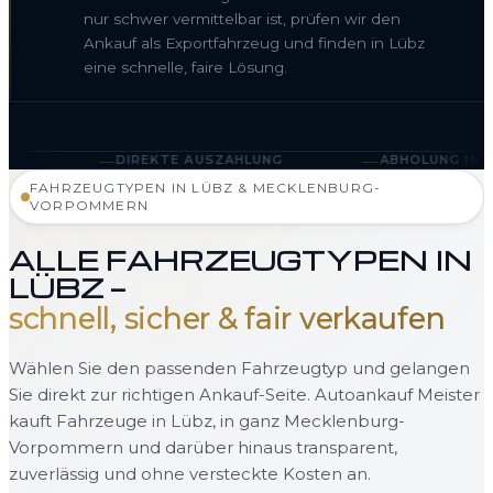
nur schwer vermittelbar ist, prüfen wir den
Ankauf als Exportfahrzeug und finden in Lübz
eine schnelle, faire Lösung.
—
—
DIREKTE AUSZAHLUNG
ABHOLUNG IN LÜBZ UND ME
FAHRZEUGTYPEN IN LÜBZ & MECKLENBURG-
VORPOMMERN
ALLE FAHRZEUGTYPEN IN
LÜBZ —
schnell, sicher & fair verkaufen
Wählen Sie den passenden Fahrzeugtyp und gelangen
Sie direkt zur richtigen Ankauf-Seite. Autoankauf Meister
kauft Fahrzeuge in Lübz, in ganz Mecklenburg-
Vorpommern und darüber hinaus transparent,
zuverlässig und ohne versteckte Kosten an.