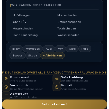
WIR KAUFEN JEDES FAHRZEUG
Unfallwagen
Motorschaden
Ohne TÜV
Getriebeschaden
Hagelschaden
Totalschaden
Hohe Laufleistung
Wasserschaden
BMW
Mercedes
Audi
VW
Opel
Ford
Toyota
Škoda
+ Alle Marken
F DEUTSCHLANDWEIT
ALLE FAHRZEUGTYPEN
UNFALLWAGEN
MOTOR
·
·
·
Bundesweit
Sofortzahlung
Alle 16 Bundesländer
Bar oder Überweisung
Verbindlich
Schnell
Keine Nachverhandlungen
Angebot in Stunden
Abmeldung
Auf Wunsch inklusive
Jetzt starten