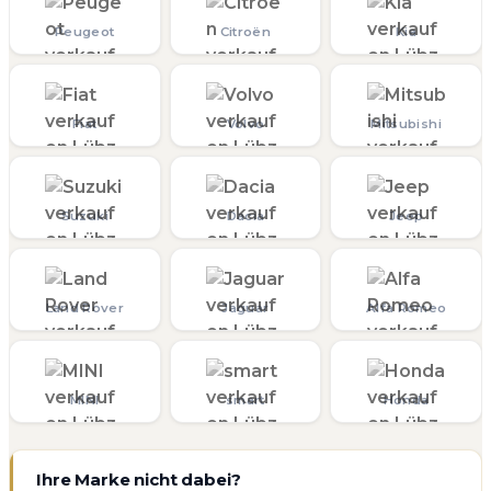
Peugeot
Citroën
Kia
Fiat
Volvo
Mitsubishi
Suzuki
Dacia
Jeep
Land Rover
Jaguar
Alfa Romeo
MINI
smart
Honda
Ihre Marke nicht dabei?