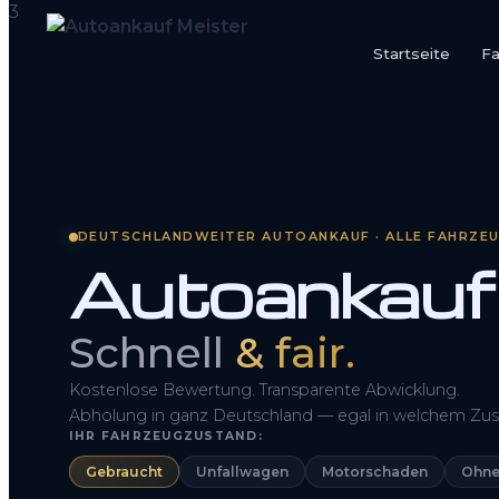
Startseite
F
Startseite
Fahrzeug Bewerten
So funktioniert’s
DEUTSCHLANDWEITER AUTOANKAUF · ALLE FAHRZE
Autoankauf
Kontakt
FAQ
Schnell
& fair.
Kostenlose Bewertung. Transparente Abwicklung.
Abholung in ganz Deutschland — egal in welchem Zus
IHR FAHRZEUGZUSTAND:
Gebraucht
Unfallwagen
Motorschaden
Ohne