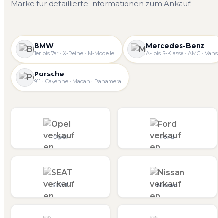
Marke für detaillierte Informationen zum Ankauf.
BMW
Mercedes-Benz
1er bis 7er · X-Reihe · M-Modelle
A- bis S-Klasse · AMG · Vans
Porsche
911 · Cayenne · Macan · Panamera
Opel
Ford
SEAT
Nissan