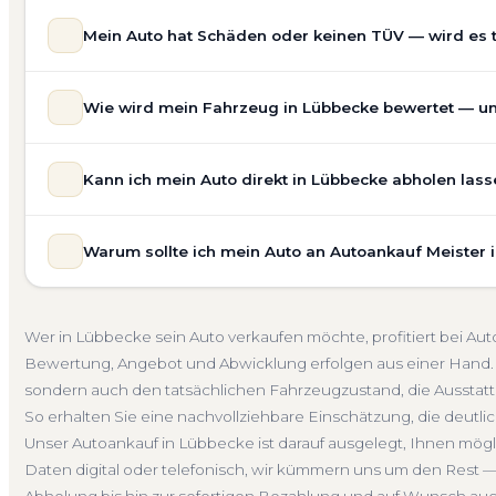
Mein Auto hat Schäden oder keinen TÜV — wird es 
Ja — wir kaufen auch Autos mit Unfallschaden, Motors
Wie wird mein Fahrzeug in Lübbecke bewertet — und
allgemeinem Reparaturbedarf direkt in Lübbecke an. Der
Bewertung ein. Anders als Online-Rechner berücksichti
Unsere Fahrzeugbewertung für den Autoankauf in Lübbeck
für eine realistische Preiseinschätzung.
Kann ich mein Auto direkt in Lübbecke abholen lass
prüfen Marke, Modell, Baujahr, Kilometerstand, Ausstatt
Unfallwagen Lübbecke
Motorschaden
Ohne TÜV
erhalten Sie keine pauschale Schätzung, sondern eine f
Selbstverständlich. Unser Autoankauf-Service in Lübbeck
Verkaufspreis liegt — speziell für den Markt in Nordrhein
Warum sollte ich mein Auto an Autoankauf Meister 
Adresse — egal ob zu Hause, am Arbeitsplatz oder an 
Kostenlose Bewertung
Marktwert Lübbecke
Unverbin
Auch nicht fahrbereite Fahrzeuge transportieren wir ab
Autoankauf Meister vereint Erfahrung, Transparenz und 
übernehmen wir auch die Abmeldung.
deutschlandweit an — auch in Lübbecke und ganz Nordrh
Abholung Lübbecke
Nicht fahrbereit
Barzahlung
Wer in Lübbecke sein Auto verkaufen möchte, profitiert bei Au
Bewertung, ein verbindliches Angebot und auf Wunsch 
Bewertung, Angebot und Abwicklung erfolgen aus einer Hand. 
Abmeldung. Über 4.800 zufriedene Kunden sprechen für
sondern auch den tatsächlichen Fahrzeugzustand, die Ausstatt
Seit 2010
4.800+ Ankäufe
Komplettservice
Nordr
So erhalten Sie eine nachvollziehbare Einschätzung, die deutlich
Unser Autoankauf in Lübbecke ist darauf ausgelegt, Ihnen mögl
Daten digital oder telefonisch, wir kümmern uns um den Rest —