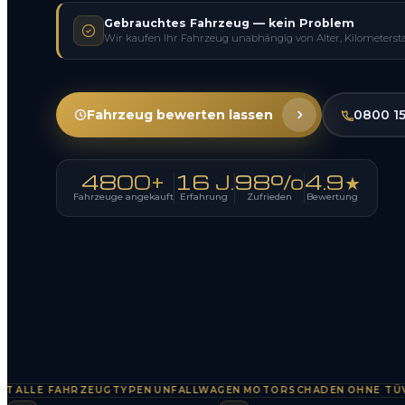
Gebrauchtes Fahrzeug — kein Problem
Wir kaufen Ihr Fahrzeug unabhängig von Alter, Kilometerst
Fahrzeug bewerten lassen
0800 1
4800+
16 J.
98%
4.9★
Fahrzeuge angekauft
Erfahrung
Zufrieden
Bewertung
LE FAHRZEUGTYPEN
UNFALLWAGEN
MOTORSCHADEN
OHNE TÜV
SOF
·
·
·
·