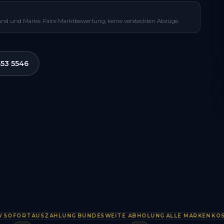
and und Marke. Faire Marktbewertung, keine versteckten Abzüge.
553 5546
ORTAUSZAHLUNG
BUNDESWEITE ABHOLUNG
ALLE MARKEN
KOSTENL
·
·
·