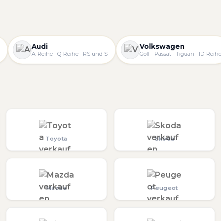
Audi
Volkswagen
A-Reihe · Q-Reihe · RS und S
Golf · Passat · Tiguan · ID-Reih
Toyota
Skoda
Mazda
Peugeot