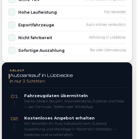
Hohe Laufleistung
Fair bewertet
Exportfahrzeuge
Auch schwer verkäuflich
Nicht fahrbereit
Abholung in Lübbecke
Sofortige Auszahlung
Bar oder Überweisung
ABLAUF
Autoankauf in Lübbecke
in nur 3 Schritten
Fahrzeugdaten übermitteln
01
Marke, Modell, Baujahr, Kilometerstand, Zustand und Fotos
— per Formular, Telefon oder WhatsApp
Kostenloses Angebot erhalten
02
Wir bewerten Ihr Auto individuell nach Zustand,
Ausstattung und Marktlage in Nordrhein-Westfalen —
kostenlos und unverbindlich