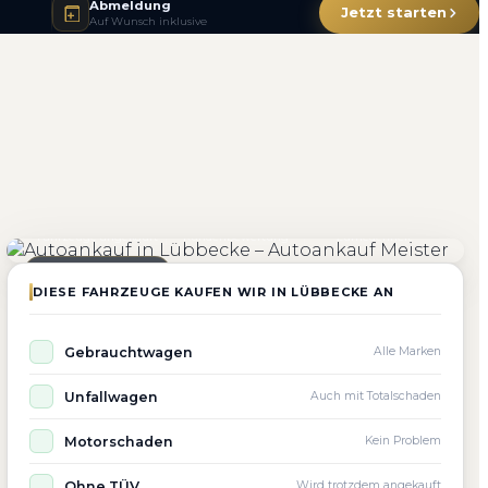
Abmeldung
Jetzt starten
Auf Wunsch inklusive
4.800+
4.9 ★
98%
Fahrzeuge angekauft
Kundenbewertung
Zufriedenheit
Seit 2010 aktiv
DIESE FAHRZEUGE KAUFEN WIR IN LÜBBECKE AN
Gebrauchtwagen
Alle Marken
Unfallwagen
Auch mit Totalschaden
Motorschaden
Kein Problem
Ohne TÜV
Wird trotzdem angekauft