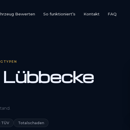
ahrzeug Bewerten
So funktioniert’s
Kontakt
FAQ
UGTYPEN
 Lübbecke
0800 1553 5546
tand.
Kostenlos anfragen
 TÜV
Totalschaden