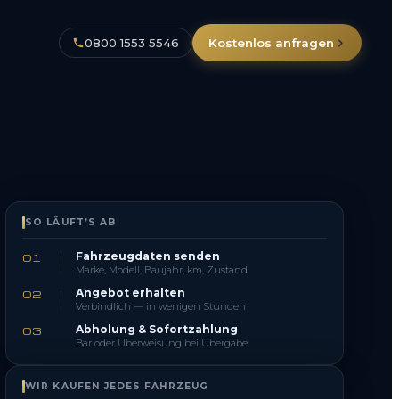
0800 1553 5546
Kostenlos anfragen
SO LÄUFT’S AB
Fahrzeugdaten senden
01
Marke, Modell, Baujahr, km, Zustand
Angebot erhalten
02
Verbindlich — in wenigen Stunden
Abholung & Sofortzahlung
03
Bar oder Überweisung bei Übergabe
WIR KAUFEN JEDES FAHRZEUG