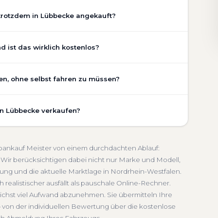
trotzdem in Lübbecke angekauft?
chaden, Getriebeschaden, abgelaufenem TÜV oder
 ist das wirklich kostenlos?
 Zustand Ihres Fahrzeugs fließt transparent in unsere
gen wir den realen Zustand und die aktuelle Nachfrage
e ist vollständig kostenlos und unverbindlich. Wir
en, ohne selbst fahren zu müssen?
ung, Pflegezustand und die aktuelle Marktlage. So
Getriebeschaden
Faire Bewertung
undierte Einschätzung, die nah am tatsächlichen
e umfasst die kostenlose Abholung direkt an Ihrer
-Westfalen.
in Lübbecke verkaufen?
einem Treffpunkt Ihrer Wahl in Lübbecke und Umgebung.
dlich
Seriöse Einschätzung
. Die Bezahlung erfolgt direkt bei Übergabe, auf Wunsch
schnelle Abwicklung. Seit 2010 kaufen wir Fahrzeuge
ein-Westfalen. Sie erhalten eine kostenlose
Abmeldung inklusive
toankauf Meister von einem durchdachten Ablauf:
den kompletten Service von der Abholung bis zur
Wir berücksichtigen dabei nicht nur Marke und Modell,
 sich.
ung und die aktuelle Marktlage in Nordrhein-Westfalen.
hein-Westfalen
 realistischer ausfällt als pauschale Online-Rechner.
ichst viel Aufwand abzunehmen. Sie übermitteln Ihre
 von der individuellen Bewertung über die kostenlose