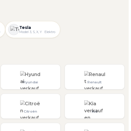
Tesla
e
Model 3, S, X, Y · Elektro
Hyundai
Renault
Citroën
Kia