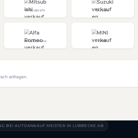
Mitsubishi
Suzuki
Alfa Romeo
MINI
fach anfragen.
G BEI AUTOANKAUF MEISTER IN LÜBBECKE AB