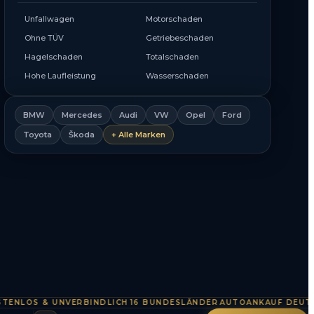
Unfallwagen
Motorschaden
Ohne TÜV
Getriebeschaden
Hagelschaden
Totalschaden
Hohe Laufleistung
Wasserschaden
BMW
Mercedes
Audi
VW
Opel
Ford
Toyota
Škoda
+ Alle Marken
OS & UNVERBINDLICH
16 BUNDESLÄNDER
AUTOANKAUF DEUTSCHL
·
·