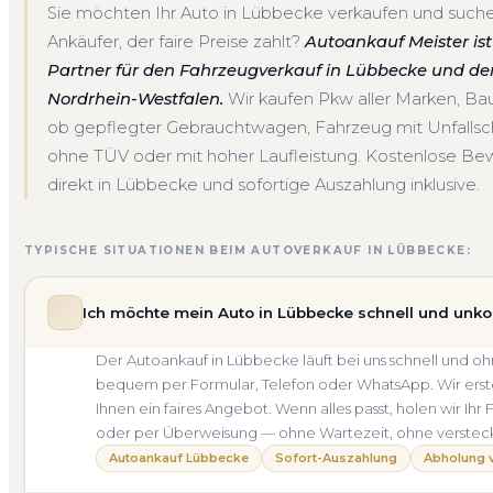
Sie möchten Ihr Auto in Lübbecke verkaufen und suche
Ankäufer, der faire Preise zahlt?
Autoankauf Meister ist 
Partner für den Fahrzeugverkauf in Lübbecke und d
Nordrhein-Westfalen.
Wir kaufen Pkw aller Marken, B
ob gepflegter Gebrauchtwagen, Fahrzeug mit Unfalls
ohne TÜV oder mit hoher Laufleistung. Kostenlose Be
direkt in Lübbecke und sofortige Auszahlung inklusive.
TYPISCHE SITUATIONEN BEIM AUTOVERKAUF IN LÜBBECKE:
Ich möchte mein Auto in Lübbecke schnell und unko
Der Autoankauf in Lübbecke läuft bei uns schnell und 
bequem per Formular, Telefon oder WhatsApp. Wir erste
Ihnen ein faires Angebot. Wenn alles passt, holen wir Ih
oder per Überweisung — ohne Wartezeit, ohne verstec
Autoankauf Lübbecke
Sofort-Auszahlung
Abholung v