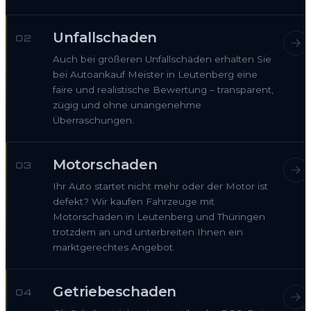
Unfallschaden
02
Auch bei größeren Unfallschäden erhalten Sie
bei Autoankauf Meister in Leutenberg eine
faire und realistische Bewertung – transparent,
zügig und ohne unangenehme
Überraschungen.
Motorschaden
03
Ihr Auto startet nicht mehr oder der Motor ist
defekt? Wir kaufen Fahrzeuge mit
Motorschaden in Leutenberg und Thüringen
trotzdem an und unterbreiten Ihnen ein
marktgerechtes Angebot.
Getriebeschaden
04