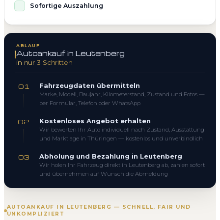
Sofortige Auszahlung
ABLAUF
Autoankauf in Leutenberg
in nur 3 Schritten
Fahrzeugdaten übermitteln
01
Marke, Modell, Baujahr, Kilometerstand, Zustand und Fotos —
per Formular, Telefon oder WhatsApp
Kostenloses Angebot erhalten
02
Wir bewerten Ihr Auto individuell nach Zustand, Ausstattung
und Marktlage in Thüringen — kostenlos und unverbindlich
Abholung und Bezahlung in Leutenberg
03
Wir holen Ihr Fahrzeug direkt in Leutenberg ab, zahlen sofort
und übernehmen auf Wunsch die Abmeldung
AUTOANKAUF IN LEUTENBERG — SCHNELL, FAIR UND
UNKOMPLIZIERT