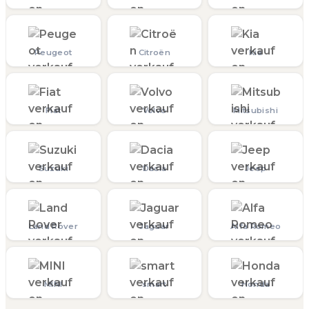
Peugeot
Citroën
Kia
Fiat
Volvo
Mitsubishi
Suzuki
Dacia
Jeep
Land Rover
Jaguar
Alfa Romeo
MINI
smart
Honda