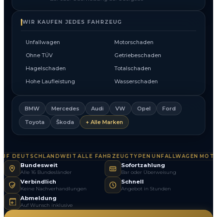
WIR KAUFEN JEDES FAHRZEUG
Unfallwagen
Motorschaden
Ohne TÜV
Getriebeschaden
Hagelschaden
Totalschaden
Hohe Laufleistung
Wasserschaden
BMW
Mercedes
Audi
VW
Opel
Ford
Toyota
Škoda
+ Alle Marken
F DEUTSCHLANDWEIT
ALLE FAHRZEUGTYPEN
UNFALLWAGEN
MOTOR
·
·
·
Bundesweit
Sofortzahlung
Alle 16 Bundesländer
Bar oder Überweisung
Verbindlich
Schnell
Keine Nachverhandlungen
Angebot in Stunden
Abmeldung
Auf Wunsch inklusive