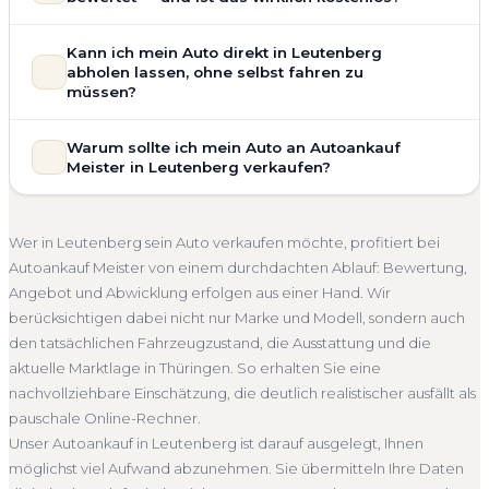
allgemeinem Reparaturbedarf direkt in Leutenberg an. Der
Zustand Ihres Fahrzeugs fließt transparent in unsere
Unsere Fahrzeugbewertung für den Autoankauf in
Kann ich mein Auto direkt in Leutenberg
Bewertung ein. Anders als Online-Rechner berücksichtigen
Leutenberg ist vollständig kostenlos und unverbindlich. Wir
abholen lassen, ohne selbst fahren zu
wir den realen Zustand und die aktuelle Nachfrage für eine
prüfen Marke, Modell, Baujahr, Kilometerstand, Ausstattung,
müssen?
realistische Preiseinschätzung.
Pflegezustand und die aktuelle Marktlage. So erhalten Sie
Selbstverständlich. Unser Autoankauf-Service in Leutenberg
Unfallwagen Leutenberg
Motorschaden
Ohne TÜV
keine pauschale Schätzung, sondern eine fundierte
Warum sollte ich mein Auto an Autoankauf
umfasst die kostenlose Abholung direkt an Ihrer Adresse —
Einschätzung, die nah am tatsächlichen Verkaufspreis liegt —
Getriebeschaden
Faire Bewertung
Meister in Leutenberg verkaufen?
egal ob zu Hause, am Arbeitsplatz oder an einem Treffpunkt
speziell für den Markt in Thüringen.
Ihrer Wahl in Leutenberg und Umgebung. Auch nicht
Autoankauf Meister vereint Erfahrung, Transparenz und
Kostenlose Bewertung
Marktwert Leutenberg
fahrbereite Fahrzeuge transportieren wir ab. Die Bezahlung
schnelle Abwicklung. Seit 2010 kaufen wir Fahrzeuge
Unverbindlich
Seriöse Einschätzung
Wer in Leutenberg sein Auto verkaufen möchte, profitiert bei
erfolgt direkt bei Übergabe, auf Wunsch übernehmen wir
deutschlandweit an — auch in Leutenberg und ganz
Autoankauf Meister von einem durchdachten Ablauf: Bewertung,
auch die Abmeldung.
Thüringen. Sie erhalten eine kostenlose Bewertung, ein
Angebot und Abwicklung erfolgen aus einer Hand. Wir
Abholung Leutenberg
Nicht fahrbereit
Barzahlung
verbindliches Angebot und auf Wunsch den kompletten
berücksichtigen dabei nicht nur Marke und Modell, sondern auch
Service von der Abholung bis zur Abmeldung. Über 4.800
Abmeldung inklusive
den tatsächlichen Fahrzeugzustand, die Ausstattung und die
zufriedene Kunden sprechen für sich.
aktuelle Marktlage in Thüringen. So erhalten Sie eine
Seit 2010
4.800+ Ankäufe
Komplettservice
nachvollziehbare Einschätzung, die deutlich realistischer ausfällt als
Thüringen
pauschale Online-Rechner.
Unser Autoankauf in Leutenberg ist darauf ausgelegt, Ihnen
möglichst viel Aufwand abzunehmen. Sie übermitteln Ihre Daten