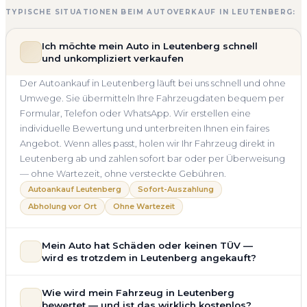
TYPISCHE SITUATIONEN BEIM AUTOVERKAUF IN LEUTENBERG:
Ich möchte mein Auto in Leutenberg schnell
und unkompliziert verkaufen
Der Autoankauf in Leutenberg läuft bei uns schnell und ohne
Umwege. Sie übermitteln Ihre Fahrzeugdaten bequem per
Formular, Telefon oder WhatsApp. Wir erstellen eine
individuelle Bewertung und unterbreiten Ihnen ein faires
Angebot. Wenn alles passt, holen wir Ihr Fahrzeug direkt in
Leutenberg ab und zahlen sofort bar oder per Überweisung
— ohne Wartezeit, ohne versteckte Gebühren.
Autoankauf Leutenberg
Sofort-Auszahlung
Abholung vor Ort
Ohne Wartezeit
Mein Auto hat Schäden oder keinen TÜV —
wird es trotzdem in Leutenberg angekauft?
Ja — wir kaufen auch Autos mit Unfallschaden,
Wie wird mein Fahrzeug in Leutenberg
Motorschaden, Getriebeschaden, abgelaufenem TÜV oder
bewertet — und ist das wirklich kostenlos?