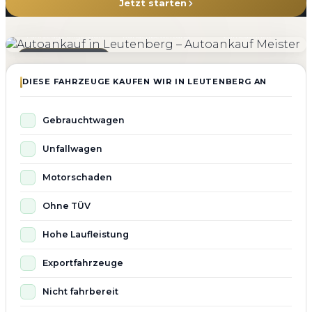
Jetzt starten
4.800+
4.9 ★
98%
Fahrzeuge angekauft
Kundenbewertung
Zufriedenheit
Seit 2010 aktiv
DIESE FAHRZEUGE KAUFEN WIR IN LEUTENBERG AN
Gebrauchtwagen
Unfallwagen
Motorschaden
Ohne TÜV
Hohe Laufleistung
Exportfahrzeuge
Nicht fahrbereit