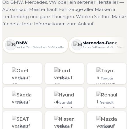
Ob BMW, Mercedes, VW oder ein seltener Hersteller —
Autoankauf Meister kauft Fahrzeuge aller Marken in
Leutenberg und ganz Thüringen. Wählen Sie Ihre Marke
für detaillierte Informationen zum Ankauf.
BMW
Mercedes-Benz
1er bis 7er · X-Reihe · M-Modelle
A- bis S-Klasse · AMG · Vans
Opel
Ford
Toyota
Skoda
Hyundai
Renault
SEAT
Nissan
Mazda