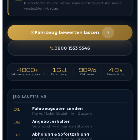
Kilometerstand und Marke. Faire Marktbewertung, keine
versteckten Abzüge.
Fahrzeug bewerten lassen
0800 1553 5546
4800+
16 J.
98%
4.9★
Fahrzeuge angekauft
Erfahrung
Zufrieden
Bewertung
SO LÄUFT’S AB
Fahrzeugdaten senden
01
Marke, Modell, Baujahr, km, Zustand
Angebot erhalten
02
Verbindlich — in wenigen Stunden
Abholung & Sofortzahlung
03
Bar oder Überweisung bei Übergabe