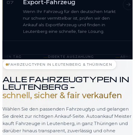
Export-Fahrzeug
07
Wenn Ihr Fahrzeug für den deutschen Markt
nur schwer vermittelbar ist, prüfen wir den
Ankauf als Exportfahrzeug und finden in
Leutenberg eine schnelle, faire Lösung.
—
—
DIREKTE AUSZAHLUNG
ABHOLUNG IN LEUTEN
FAHRZEUGTYPEN IN LEUTENBERG & THÜRINGEN
ALLE FAHRZEUGTYPEN IN
LEUTENBERG —
schnell, sicher & fair verkaufen
Wählen Sie den passenden Fahrzeugtyp und gelangen
Sie direkt zur richtigen Ankauf-Seite. Autoankauf Meister
kauft Fahrzeuge in Leutenberg, in ganz Thüringen und
darüber hinaus transparent, zuverlässig und ohne