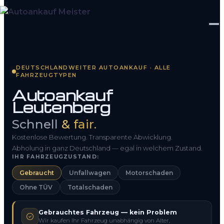
Startseite
DEUTSCHLANDWEITER AUTOANKAUF · ALLE
FAHRZEUGTYPEN
Fahrzeug Bewerten
Autoankauf
Leutenberg
So funktioniert’s
Schnell
& fair.
Kontakt
Kostenlose Bewertung. Transparente Abwicklung.
FAQ
Abholung in ganz Deutschland — egal in welchem Zustand.
IHR FAHRZEUGZUSTAND:
Gebraucht
Unfallwagen
Motorschaden
0800 1553 5546
Ohne TÜV
Totalschaden
Kostenlos anfragen
Gebrauchtes Fahrzeug — kein Problem
Wir kaufen Ihr Fahrzeug unabhängig von Alter,