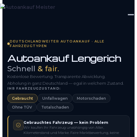
Startseite
DEUTSCHLANDWEITER AUTOANKAUF · ALLE
FAHRZEUGTYPEN
Fahrzeug Bewerten
Autoankauf Lengerich
So funktioniert’s
Schnell
& fair.
Kontakt
Kostenlose Bewertung. Transparente Abwicklung.
Abholung in ganz Deutschland — egal in welchem Zustand.
IHR FAHRZEUGZUSTAND:
FAQ
Gebraucht
Unfallwagen
Motorschaden
Ohne TÜV
Totalschaden
0800 1553 5546
Gebrauchtes Fahrzeug — kein Problem
Kostenlos anfragen
Wir kaufen Ihr Fahrzeug unabhängig von Alter,
Kilometerstand und Marke. Faire Marktbewertung, keine