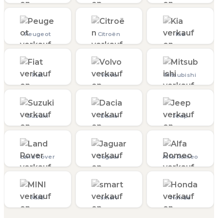
Peugeot
Citroën
Kia
Fiat
Volvo
Mitsubishi
Suzuki
Dacia
Jeep
Land Rover
Jaguar
Alfa Romeo
MINI
smart
Honda