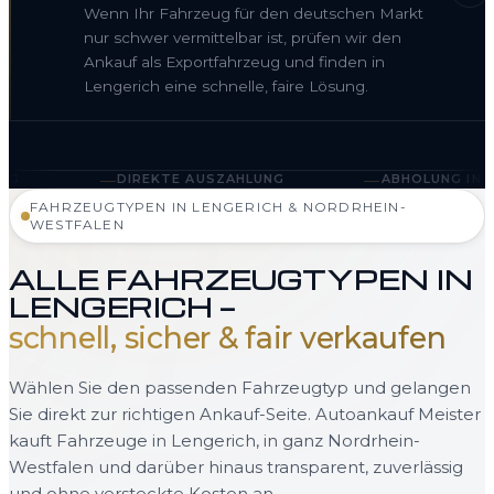
Wenn Ihr Fahrzeug für den deutschen Markt
nur schwer vermittelbar ist, prüfen wir den
Ankauf als Exportfahrzeug und finden in
Lengerich eine schnelle, faire Lösung.
—
IREKTE AUSZAHLUNG
ABHOLUNG IN LENGERICH UND 
FAHRZEUGTYPEN IN LENGERICH & NORDRHEIN-
WESTFALEN
ALLE FAHRZEUGTYPEN IN
LENGERICH —
schnell, sicher & fair verkaufen
Wählen Sie den passenden Fahrzeugtyp und gelangen
Sie direkt zur richtigen Ankauf-Seite. Autoankauf Meister
kauft Fahrzeuge in Lengerich, in ganz Nordrhein-
Westfalen und darüber hinaus transparent, zuverlässig
und ohne versteckte Kosten an.