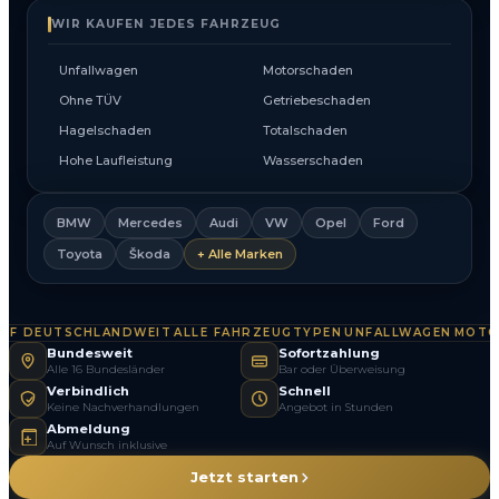
WIR KAUFEN JEDES FAHRZEUG
Unfallwagen
Motorschaden
Ohne TÜV
Getriebeschaden
Hagelschaden
Totalschaden
Hohe Laufleistung
Wasserschaden
BMW
Mercedes
Audi
VW
Opel
Ford
Toyota
Škoda
+ Alle Marken
 DEUTSCHLANDWEIT
ALLE FAHRZEUGTYPEN
UNFALLWAGEN
MOTOR
·
·
·
Bundesweit
Sofortzahlung
Alle 16 Bundesländer
Bar oder Überweisung
Verbindlich
Schnell
Keine Nachverhandlungen
Angebot in Stunden
Abmeldung
Auf Wunsch inklusive
Jetzt starten