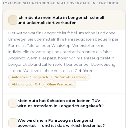
TYPISCHE SITUATIONEN BEIM AUTOVERKAUF IN LENGERICH:
Ich möchte mein Auto in Lengerich schnell
und unkompliziert verkaufen
Der Autoankauf in Lengerich läuft bei uns schnell und ohne
Umwege. Sie übermitteln Ihre Fahrzeugdaten bequem per
Formular, Telefon oder WhatsApp. Wir erstellen eine
individuelle Bewertung und unterbreiten Ihnen ein faires
Angebot. Wenn alles passt, holen wir Ihr Fahrzeug direkt in
Lengerich ab und zahlen sofort bar oder per Überweisung
— ohne Wartezeit, ohne versteckte Gebühren.
Autoankauf Lengerich
Sofort-Auszahlung
Abholung vor Ort
Ohne Wartezeit
Mein Auto hat Schäden oder keinen TÜV —
wird es trotzdem in Lengerich angekauft?
Ja — wir kaufen auch Autos mit Unfallschaden,
Wie wird mein Fahrzeug in Lengerich
Motorschaden, Getriebeschaden, abgelaufenem TÜV oder
bewertet — und ist das wirklich kostenlos?