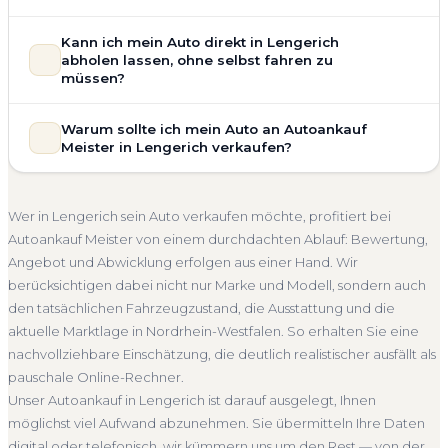
allgemeinem Reparaturbedarf direkt in Lengerich an. Der
Zustand Ihres Fahrzeugs fließt transparent in unsere
Unsere Fahrzeugbewertung für den Autoankauf in
Kann ich mein Auto direkt in Lengerich
Bewertung ein. Anders als Online-Rechner berücksichtigen
Lengerich ist vollständig kostenlos und unverbindlich. Wir
abholen lassen, ohne selbst fahren zu
wir den realen Zustand und die aktuelle Nachfrage für eine
prüfen Marke, Modell, Baujahr, Kilometerstand, Ausstattung,
müssen?
realistische Preiseinschätzung.
Pflegezustand und die aktuelle Marktlage. So erhalten Sie
Selbstverständlich. Unser Autoankauf-Service in Lengerich
Unfallwagen Lengerich
Motorschaden
Ohne TÜV
keine pauschale Schätzung, sondern eine fundierte
Warum sollte ich mein Auto an Autoankauf
umfasst die kostenlose Abholung direkt an Ihrer Adresse —
Einschätzung, die nah am tatsächlichen Verkaufspreis liegt —
Getriebeschaden
Faire Bewertung
Meister in Lengerich verkaufen?
egal ob zu Hause, am Arbeitsplatz oder an einem Treffpunkt
speziell für den Markt in Nordrhein-Westfalen.
Ihrer Wahl in Lengerich und Umgebung. Auch nicht
Autoankauf Meister vereint Erfahrung, Transparenz und
Kostenlose Bewertung
Marktwert Lengerich
fahrbereite Fahrzeuge transportieren wir ab. Die Bezahlung
schnelle Abwicklung. Seit 2010 kaufen wir Fahrzeuge
Unverbindlich
Seriöse Einschätzung
Wer in Lengerich sein Auto verkaufen möchte, profitiert bei
erfolgt direkt bei Übergabe, auf Wunsch übernehmen wir
deutschlandweit an — auch in Lengerich und ganz
Autoankauf Meister von einem durchdachten Ablauf: Bewertung,
auch die Abmeldung.
Nordrhein-Westfalen. Sie erhalten eine kostenlose
Angebot und Abwicklung erfolgen aus einer Hand. Wir
Abholung Lengerich
Nicht fahrbereit
Barzahlung
Bewertung, ein verbindliches Angebot und auf Wunsch den
berücksichtigen dabei nicht nur Marke und Modell, sondern auch
kompletten Service von der Abholung bis zur Abmeldung.
Abmeldung inklusive
den tatsächlichen Fahrzeugzustand, die Ausstattung und die
Über 4.800 zufriedene Kunden sprechen für sich.
aktuelle Marktlage in Nordrhein-Westfalen. So erhalten Sie eine
Seit 2010
4.800+ Ankäufe
Komplettservice
nachvollziehbare Einschätzung, die deutlich realistischer ausfällt als
Nordrhein-Westfalen
pauschale Online-Rechner.
Unser Autoankauf in Lengerich ist darauf ausgelegt, Ihnen
möglichst viel Aufwand abzunehmen. Sie übermitteln Ihre Daten
digital oder telefonisch, wir kümmern uns um den Rest — von der