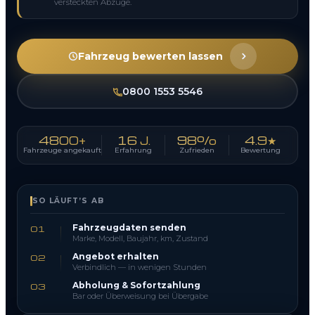
versteckten Abzüge.
Fahrzeug bewerten lassen
0800 1553 5546
4800+
16 J.
98%
4.9★
Fahrzeuge angekauft
Erfahrung
Zufrieden
Bewertung
SO LÄUFT’S AB
Fahrzeugdaten senden
01
Marke, Modell, Baujahr, km, Zustand
Angebot erhalten
02
Verbindlich — in wenigen Stunden
Abholung & Sofortzahlung
03
Bar oder Überweisung bei Übergabe