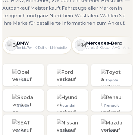
Ob BMW, Mercedes, VW oder ein seltener Hersteller —
Autoankauf Meister kauft Fahrzeuge aller Marken in
Lengerich und ganz Nordrhein-Westfalen. Wählen Sie
Ihre Marke für detaillierte Informationen zum Ankauf.
BMW
Mercedes-Benz
1er bis 7er · X-Reihe · M-Modelle
A- bis S-Klasse · AMG · Vans
Opel
Ford
Toyota
Skoda
Hyundai
Renault
SEAT
Nissan
Mazda