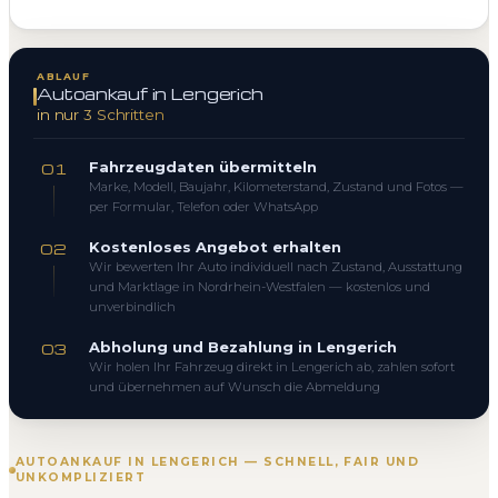
ABLAUF
Autoankauf in Lengerich
in nur 3 Schritten
Fahrzeugdaten übermitteln
01
Marke, Modell, Baujahr, Kilometerstand, Zustand und Fotos —
per Formular, Telefon oder WhatsApp
Kostenloses Angebot erhalten
02
Wir bewerten Ihr Auto individuell nach Zustand, Ausstattung
und Marktlage in Nordrhein-Westfalen — kostenlos und
unverbindlich
Abholung und Bezahlung in Lengerich
03
Wir holen Ihr Fahrzeug direkt in Lengerich ab, zahlen sofort
und übernehmen auf Wunsch die Abmeldung
AUTOANKAUF IN LENGERICH — SCHNELL, FAIR UND
UNKOMPLIZIERT