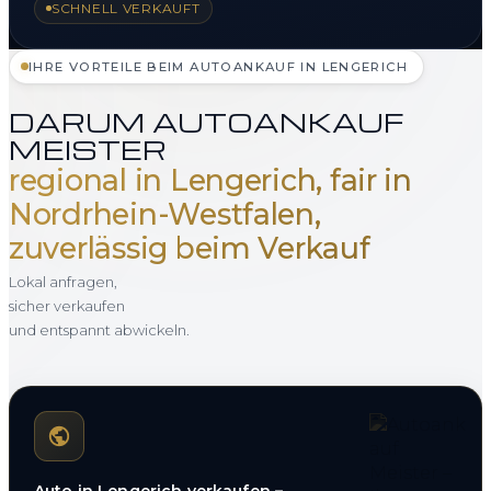
SCHNELL VERKAUFT
IHRE VORTEILE BEIM AUTOANKAUF IN LENGERICH
DARUM AUTOANKAUF
MEISTER
regional in Lengerich, fair in
Nordrhein-Westfalen,
zuverlässig beim Verkauf
Lokal anfragen,
sicher verkaufen
und entspannt abwickeln.
Auto in Lengerich verkaufen –