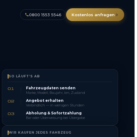
0800 1553 5546
Kostenlos anfragen
SO LÄUFT’S AB
Fahrzeugdaten senden
01
Marke, Modell, Baujahr, km, Zustand
Angebot erhalten
02
Verbindlich — in wenigen Stunden
Abholung & Sofortzahlung
03
Bar oder Überweisung bei Übergabe
WIR KAUFEN JEDES FAHRZEUG