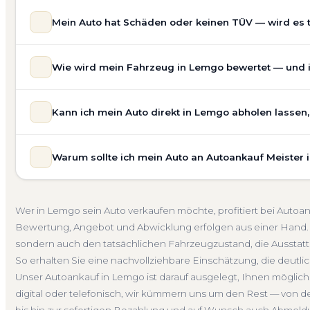
Mein Auto hat Schäden oder keinen TÜV — wird es
Ja — wir kaufen auch Autos mit Unfallschaden, Motors
Wie wird mein Fahrzeug in Lemgo bewertet — und is
allgemeinem Reparaturbedarf direkt in Lemgo an. Der Zu
Bewertung ein. Anders als Online-Rechner berücksichti
Unsere Fahrzeugbewertung für den Autoankauf in Lemgo i
für eine realistische Preiseinschätzung.
Kann ich mein Auto direkt in Lemgo abholen lassen
Marke, Modell, Baujahr, Kilometerstand, Ausstattung, Pf
Unfallwagen Lemgo
Motorschaden
Ohne TÜV
Ge
keine pauschale Schätzung, sondern eine fundierte Eins
Selbstverständlich. Unser Autoankauf-Service in Lemgo 
speziell für den Markt in Nordrhein-Westfalen.
Warum sollte ich mein Auto an Autoankauf Meister
— egal ob zu Hause, am Arbeitsplatz oder an einem Tre
Kostenlose Bewertung
Marktwert Lemgo
Unverbindli
fahrbereite Fahrzeuge transportieren wir ab. Die Bezah
Autoankauf Meister vereint Erfahrung, Transparenz und 
übernehmen wir auch die Abmeldung.
deutschlandweit an — auch in Lemgo und ganz Nordrhei
Abholung Lemgo
Nicht fahrbereit
Barzahlung
Abm
Wer in Lemgo sein Auto verkaufen möchte, profitiert bei Autoa
ein verbindliches Angebot und auf Wunsch den komplet
Bewertung, Angebot und Abwicklung erfolgen aus einer Hand. 
4.800 zufriedene Kunden sprechen für sich.
sondern auch den tatsächlichen Fahrzeugzustand, die Ausstatt
Seit 2010
4.800+ Ankäufe
Komplettservice
Nordr
So erhalten Sie eine nachvollziehbare Einschätzung, die deutlich
Unser Autoankauf in Lemgo ist darauf ausgelegt, Ihnen möglic
digital oder telefonisch, wir kümmern uns um den Rest — von d