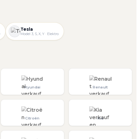
Tesla
e
Model 3, S, X, Y · Elektro
Hyundai
Renault
Citroën
Kia