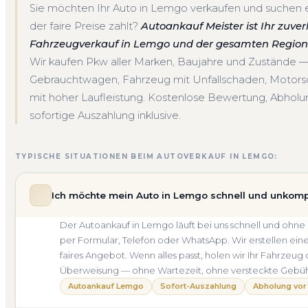
Sie möchten Ihr Auto in Lemgo verkaufen und suchen e
der faire Preise zahlt?
Autoankauf Meister ist Ihr zuver
Fahrzeugverkauf in Lemgo und der gesamten Region 
Wir kaufen Pkw aller Marken, Baujahre und Zustände 
Gebrauchtwagen, Fahrzeug mit Unfallschaden, Motor
mit hoher Laufleistung. Kostenlose Bewertung, Abholu
sofortige Auszahlung inklusive.
TYPISCHE SITUATIONEN BEIM AUTOVERKAUF IN LEMGO:
Ich möchte mein Auto in Lemgo schnell und unkompl
Der Autoankauf in Lemgo läuft bei uns schnell und oh
per Formular, Telefon oder WhatsApp. Wir erstellen ein
faires Angebot. Wenn alles passt, holen wir Ihr Fahrzeug
Überweisung — ohne Wartezeit, ohne versteckte Gebü
Autoankauf Lemgo
Sofort-Auszahlung
Abholung vor