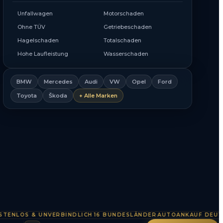
Unfallwagen
Motorschaden
Ohne TÜV
Getriebeschaden
Hagelschaden
Totalschaden
Hohe Laufleistung
Wasserschaden
BMW
Mercedes
Audi
VW
Opel
Ford
Toyota
Škoda
+ Alle Marken
OS & UNVERBINDLICH
16 BUNDESLÄNDER
AUTOANKAUF DEUTSCHL
·
·