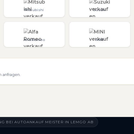
Mitsubishi
Suzuki
Alfa Romeo
MINI
h anfragen.
G BEI AUTOANKAUF MEISTER IN LEMGO AB