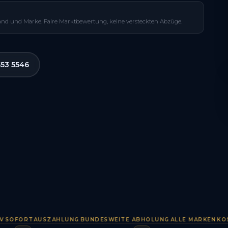
and und Marke. Faire Marktbewertung, keine versteckten Abzüge.
553 5546
FORTAUSZAHLUNG
BUNDESWEITE ABHOLUNG
ALLE MARKEN
KOSTENL
·
·
·