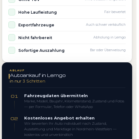
Hohe Laufleistung
Fair bewertet
Exportfahrzeuge
Auch schwer verkäuflich
Nicht fahrbereit
Abholung in Lemgo
Sofortige Auszahlung
Bar oder Überweisung
ABLAUF
Autoankauf in Lemgo
in nur 3 Schritten
Fahrzeugdaten übermitteln
01
Marke, Modell, Baujahr, Kilometerstand, Zustand und Fotos
— per Formular, Telefon oder WhatsApp
Kostenloses Angebot erhalten
02
Wir bewerten Ihr Auto individuell nach Zustand,
Ausstattung und Marktlage in Nordrhein-Westfalen —
kostenlos und unverbindlich