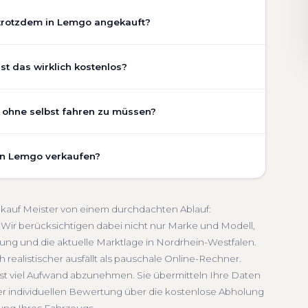
 trotzdem in Lemgo angekauft?
chaden, Getriebeschaden, abgelaufenem TÜV oder
t das wirklich kostenlos?
stand Ihres Fahrzeugs fließt transparent in unsere
gen wir den realen Zustand und die aktuelle Nachfrage
st vollständig kostenlos und unverbindlich. Wir prüfen
, ohne selbst fahren zu müssen?
legezustand und die aktuelle Marktlage. So erhalten Sie
triebeschaden
Faire Bewertung
chätzung, die nah am tatsächlichen Verkaufspreis liegt —
umfasst die kostenlose Abholung direkt an Ihrer Adresse
 in Lemgo verkaufen?
ffpunkt Ihrer Wahl in Lemgo und Umgebung. Auch nicht
ch
Seriöse Einschätzung
lung erfolgt direkt bei Übergabe, auf Wunsch
schnelle Abwicklung. Seit 2010 kaufen wir Fahrzeuge
n-Westfalen. Sie erhalten eine kostenlose Bewertung,
eldung inklusive
nkauf Meister von einem durchdachten Ablauf:
ten Service von der Abholung bis zur Abmeldung. Über
Wir berücksichtigen dabei nicht nur Marke und Modell,
ung und die aktuelle Marktlage in Nordrhein-Westfalen.
hein-Westfalen
 realistischer ausfällt als pauschale Online-Rechner.
hst viel Aufwand abzunehmen. Sie übermitteln Ihre Daten
er individuellen Bewertung über die kostenlose Abholung