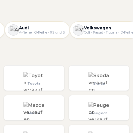
Audi
Volkswagen
A-Reihe · Q-Reihe · RS und S
Golf · Passat · Tiguan · ID-Reih
Toyota
Skoda
Mazda
Peugeot