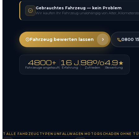
Gebrauchtes Fahrzeug — kein Problem
Wir kaufen Ihr Fahrzeug unabhängig von Alter, Kilometerst
Fahrzeug bewerten lassen
0800 1
4800+
16 J.
98%
4.9★
Fahrzeuge angekauft
Erfahrung
Zufrieden
Bewertung
LLE FAHRZEUGTYPEN
UNFALLWAGEN
MOTORSCHADEN
OHNE TÜV
SO
·
·
·
·