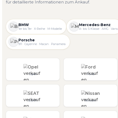
für detaillierte Informationen zum Ankauf.
BMW
Mercedes-Benz
1er bis 7er · X-Reihe · M-Modelle
A- bis S-Klasse · AMG · Vans
Porsche
911 · Cayenne · Macan · Panamera
Opel
Ford
SEAT
Nissan