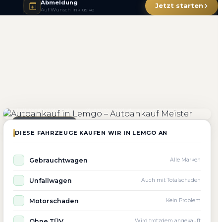
Abmeldung
Jetzt starten
Auf Wunsch inklusive
4.800+
4.9 ★
98%
Fahrzeuge angekauft
Kundenbewertung
Zufriedenheit
Seit 2010 aktiv
DIESE FAHRZEUGE KAUFEN WIR IN LEMGO AN
Gebrauchtwagen
Alle Marken
Unfallwagen
Auch mit Totalschaden
Motorschaden
Kein Problem
Ohne TÜV
Wird trotzdem angekauft