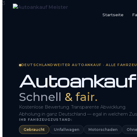
Startseite
F
Startseite
Fahrzeug Bewerten
So funktioniert’s
DEUTSCHLANDWEITER AUTOANKAUF · ALLE FAHRZE
Autoankau
Kontakt
FAQ
Schnell
& fair.
Kostenlose Bewertung. Transparente Abwicklung.
Abholung in ganz Deutschland — egal in welchem Zus
IHR FAHRZEUGZUSTAND:
Gebraucht
Unfallwagen
Motorschaden
Ohne