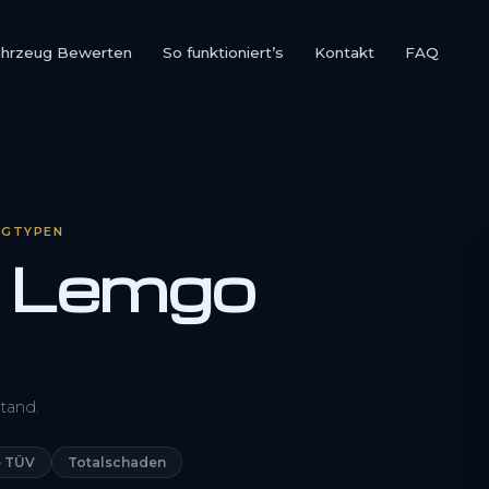
ahrzeug Bewerten
So funktioniert’s
Kontakt
FAQ
UGTYPEN
f Lemgo
0800 1553 5546
tand.
Kostenlos anfragen
 TÜV
Totalschaden