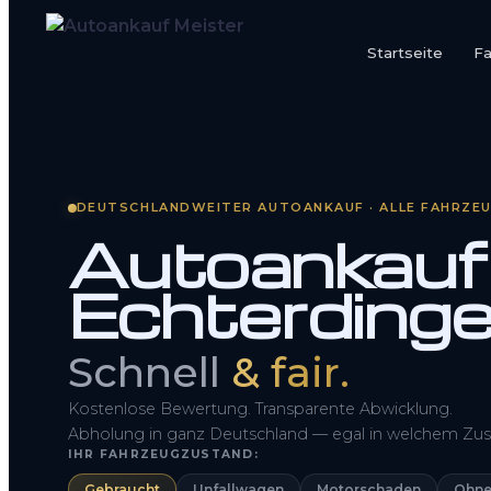
Startseite
F
Startseite
Fahrzeug Bewerten
DEUTSCHLANDWEITER AUTOANKAUF · ALLE FAHRZE
So funktioniert’s
Autoankauf 
Kontakt
Echterding
FAQ
Schnell
& fair.
Kostenlose Bewertung. Transparente Abwicklung.
Abholung in ganz Deutschland — egal in welchem Zus
IHR FAHRZEUGZUSTAND:
Gebraucht
Unfallwagen
Motorschaden
Ohne