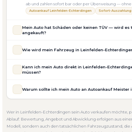
ab und zahlen sofort bar oder per Überweisung — ohne
Autoankauf Leinfelden-Echterdingen
Sofort-Auszahlung
Mein Auto hat Schäden oder keinen TÜV — wird es 
angekauft?
Ja — wir kaufen auch Autos mit Unfallschaden, Motors
Wie wird mein Fahrzeug in Leinfelden-Echterdingen
allgemeinem Reparaturbedarf direkt in Leinfelden-Echte
transparent in unsere Bewertung ein. Anders als Online
Unsere Fahrzeugbewertung für den Autoankauf in Leinfe
aktuelle Nachfrage für eine realistische Preiseinschätzun
Kann ich mein Auto direkt in Leinfelden-Echterding
unverbindlich. Wir prüfen Marke, Modell, Baujahr, Kilom
Unfallwagen Leinfelden-Echterdingen
Motorschaden
müssen?
Marktlage. So erhalten Sie keine pauschale Schätzung, 
tatsächlichen Verkaufspreis liegt — speziell für den Ma
Selbstverständlich. Unser Autoankauf-Service in Leinfe
Kostenlose Bewertung
Marktwert Leinfelden-Echterding
Warum sollte ich mein Auto an Autoankauf Meister 
direkt an Ihrer Adresse — egal ob zu Hause, am Arbeitspl
Echterdingen und Umgebung. Auch nicht fahrbereite Fah
Autoankauf Meister vereint Erfahrung, Transparenz und 
direkt bei Übergabe, auf Wunsch übernehmen wir auch
deutschlandweit an — auch in Leinfelden-Echterdinge
Abholung Leinfelden-Echterdingen
Nicht fahrbereit
B
Wer in Leinfelden-Echterdingen sein Auto verkaufen möchte, p
kostenlose Bewertung, ein verbindliches Angebot und 
Ablauf: Bewertung, Angebot und Abwicklung erfolgen aus einer
bis zur Abmeldung. Über 4.800 zufriedene Kunden sprec
Modell, sondern auch den tatsächlichen Fahrzeugzustand, die 
Seit 2010
4.800+ Ankäufe
Komplettservice
Baden