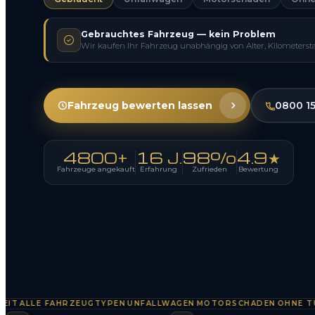
Gebrauchtes Fahrzeug — kein Problem
Wir kaufen Ihr Fahrzeug unabhängig von Alter, Kilometerst
Fahrzeug bewerten lassen
0800 1
4800+
16 J.
98%
4.9★
Fahrzeuge angekauft
Erfahrung
Zufrieden
Bewertung
LLE FAHRZEUGTYPEN
UNFALLWAGEN
MOTORSCHADEN
OHNE TÜV
SO
·
·
·
·