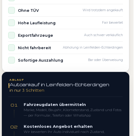
Ohne TÜV
Wird trotzdem angekauft
Hohe Laufleistung
Fair bewertet
Exportfahrzeuge
Auch schwer verkäuflich
Nicht fahrbereit
Abholung in Leinfelden-Echterdingen
Sofortige Auszahlung
Bar oder Überweisung
ABLAUF
Autoankauf in Leinfelden-Echterdingen
in nur 3 Schritten
Fahrzeugdaten übermitteln
01
Marke, Modell, Baujahr, Kilometerstand, Zustand und Fotos
— per Formular, Telefon oder WhatsApp
Kostenloses Angebot erhalten
02
Wir bewerten Ihr Auto individuell nach Zustand,