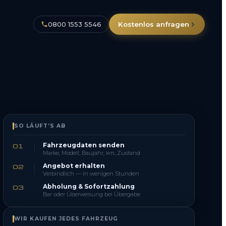
0800 1553 5546
Kostenlos anfragen
SO LÄUFT’S AB
Fahrzeugdaten senden
01
Marke, Modell, Baujahr, km, Zustand
Angebot erhalten
02
Verbindlich — in wenigen Stunden
Abholung & Sofortzahlung
03
Bar oder Überweisung bei Übergabe
WIR KAUFEN JEDES FAHRZEUG