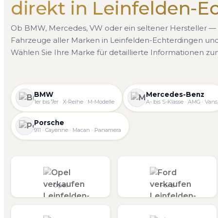
direkt in Leinfelden-
Ob BMW, Mercedes, VW oder ein seltener Hersteller — 
Fahrzeuge aller Marken in Leinfelden-Echterdingen u
Wählen Sie Ihre Marke für detaillierte Informationen z
BMW
Mercedes-Benz
1er bis 7er · X-Reihe · M-Modelle
A- bis S-Klasse · AMG · Vans
Porsche
911 · Cayenne · Macan · Panamera
Opel
Ford