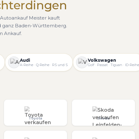
Echterdingen
Autoankauf Meister kauft
nd ganz Baden-Württemberg.
um Ankauf.
Audi
Volkswagen
A-Reihe · Q-Reihe · RS und S
Golf · Passat · Tiguan · ID-Reih
Toyota
Skoda