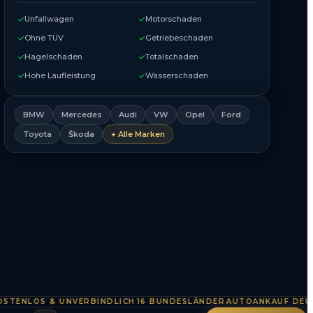
Unfallwagen
Motorschaden
Ohne TÜV
Getriebeschaden
Hagelschaden
Totalschaden
Hohe Laufleistung
Wasserschaden
BMW
Mercedes
Audi
VW
Opel
Ford
Toyota
Škoda
+ Alle Marken
LOS & UNVERBINDLICH
16 BUNDESLÄNDER
AUTOANKAUF DEUTSCH
·
·