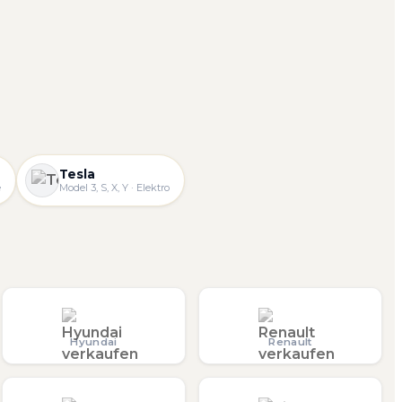
Tesla
e
Model 3, S, X, Y · Elektro
Hyundai
Renault