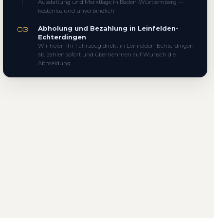
Ausstattung und Marktlage in Baden-Württemberg —
kostenlos und unverbindlich
Abholung und Bezahlung in Leinfelden-
03
Echterdingen
Wir holen Ihr Fahrzeug direkt in Leinfelden-Echterdingen
ab, zahlen sofort und übernehmen auf Wunsch die
Abmeldung