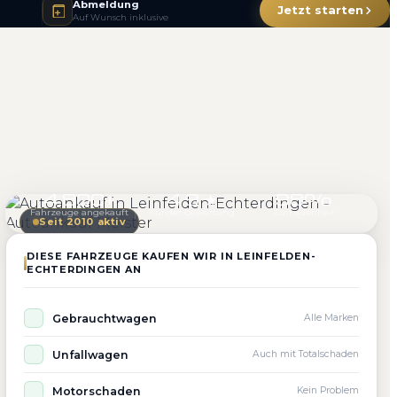
Abmeldung
Jetzt starten
Auf Wunsch inklusive
4.800+
4.9 ★
98%
Fahrzeuge angekauft
Kundenbewertung
Zufriedenheit
Seit 2010 aktiv
DIESE FAHRZEUGE KAUFEN WIR IN LEINFELDEN-
ECHTERDINGEN AN
Gebrauchtwagen
Alle Marken
Unfallwagen
Auch mit Totalschaden
Motorschaden
Kein Problem