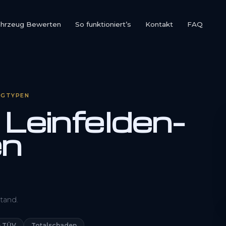
ahrzeug Bewerten
So funktioniert’s
Kontakt
FAQ
UGTYPEN
Leinfelden-
en
0800 1553 5546
tand.
Kostenlos anfragen
 TÜV
Totalschaden