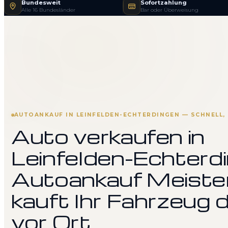
Bundesweit
Sofortzahlung
Alle 16 Bundesländer
Bar oder Überweisung
AUTOANKAUF IN LEINFELDEN-ECHTERDINGEN — SCHNELL, 
Auto verkaufen in
Leinfelden-Echterdi
Autoankauf Meiste
kauft Ihr Fahrzeug d
vor Ort