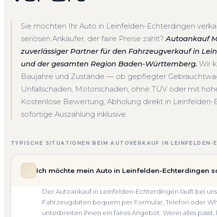
Sie möchten Ihr Auto in Leinfelden-Echterdingen verk
seriösen Ankäufer, der faire Preise zahlt?
Autoankauf Mei
zuverlässiger Partner für den Fahrzeugverkauf in Lei
und der gesamten Region Baden-Württemberg.
Wir k
Baujahre und Zustände — ob gepflegter Gebrauchtwa
Unfallschaden, Motorschaden, ohne TÜV oder mit hoher
Kostenlose Bewertung, Abholung direkt in Leinfelden
sofortige Auszahlung inklusive.
TYPISCHE SITUATIONEN BEIM AUTOVERKAUF IN LEINFELDEN-
Ich möchte mein Auto in Leinfelden-Echterdingen s
Der Autoankauf in Leinfelden-Echterdingen läuft bei un
Fahrzeugdaten bequem per Formular, Telefon oder What
unterbreiten Ihnen ein faires Angebot. Wenn alles passt,