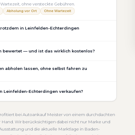
 Wartezeit, ohne versteckte Gebühren.
Abholung vor Ort
Ohne Wartezeit
trotzdem in Leinfelden-Echterdingen
chaden, Getriebeschaden, abgelaufenem TÜV oder
 bewertet — und ist das wirklich kostenlos?
rdingen an. Der Zustand Ihres Fahrzeugs fließt
-Rechner berücksichtigen wir den realen Zustand und die
lden-Echterdingen ist vollständig kostenlos und
g.
en abholen lassen, ohne selbst fahren zu
eterstand, Ausstattung, Pflegezustand und die aktuelle
Ohne TÜV
Getriebeschaden
Faire Bewertung
sondern eine fundierte Einschätzung, die nah am
rkt in Baden-Württemberg.
lden-Echterdingen umfasst die kostenlose Abholung
en
Unverbindlich
Seriöse Einschätzung
in Leinfelden-Echterdingen verkaufen?
atz oder an einem Treffpunkt Ihrer Wahl in Leinfelden-
rzeuge transportieren wir ab. Die Bezahlung erfolgt
schnelle Abwicklung. Seit 2010 kaufen wir Fahrzeuge
 die Abmeldung.
n und ganz Baden-Württemberg. Sie erhalten eine
arzahlung
Abmeldung inklusive
rofitiert bei Autoankauf Meister von einem durchdachten
auf Wunsch den kompletten Service von der Abholung
 Hand. Wir berücksichtigen dabei nicht nur Marke und
hen für sich.
Ausstattung und die aktuelle Marktlage in Baden-
-Württemberg