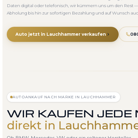
Daten digital oder telefonisch, wir kümmern uns um den Rest —
Abholung bis hin zur sofortigen Bezahlung und auf Wunsch au
Auto jetzt in Lauchhammer verkaufen
080
AUTOANKAUF NACH MARKE IN LAUCHHAMMER
WIR KAUFEN JEDE
direkt in Lauchhamm
Ob BMW, Mercedes, VW oder ein seltener Hersteller — 