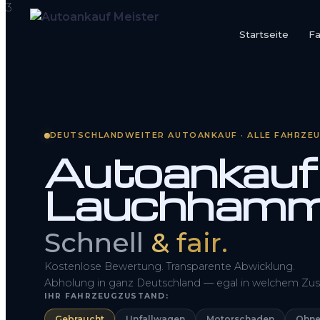
Startseite
F
Startseite
Fahrzeug Bewerten
DEUTSCHLANDWEITER AUTOANKAUF · ALLE FAHRZE
So funktioniert’s
Autoankauf
Kontakt
Lauchhamm
FAQ
Schnell
& fair.
Kostenlose Bewertung. Transparente Abwicklung.
Abholung in ganz Deutschland — egal in welchem Zus
IHR FAHRZEUGZUSTAND:
Gebraucht
Unfallwagen
Motorschaden
Ohne