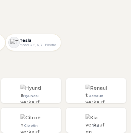
Tesla
e
Model 3, S, X, Y · Elektro
Hyundai
Renault
Citroën
Kia