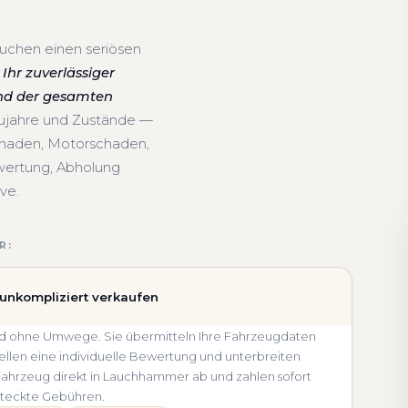
uchen einen seriösen
Ihr zuverlässiger
nd der gesamten
aujahre und Zustände —
chaden, Motorschaden,
wertung, Abholung
ve.
R:
unkompliziert verkaufen
und ohne Umwege. Sie übermitteln Ihre Fahrzeugdaten
llen eine individuelle Bewertung und unterbreiten
hr Fahrzeug direkt in Lauchhammer ab und zahlen sofort
steckte Gebühren.