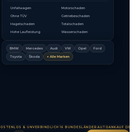
Unfallwagen
Motorschaden
Ohne TÜV
Getriebeschaden
Hagelschaden
Totalschaden
Hohe Laufleistung
Wasserschaden
BMW
Mercedes
Audi
VW
Opel
Ford
Toyota
Škoda
+ Alle Marken
NLOS & UNVERBINDLICH
16 BUNDESLÄNDER
AUTOANKAUF DEUTSC
·
·