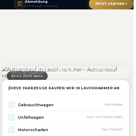
Abmeldung
Jetzt starten
Auf Wunsch inklusive
4.800+
4.9 ★
98%
Fahrzeuge angekauft
Kundenbewertung
Zufriedenheit
Seit 2010 aktiv
DIESE FAHRZEUGE KAUFEN WIR IN LAUCHHAMMER AN
Gebrauchtwagen
Alle Marken
Unfallwagen
Auch mit Totalschaden
Motorschaden
Kein Problem