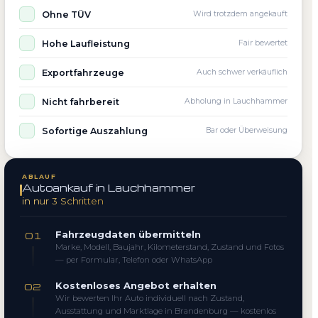
Ohne TÜV
Wird trotzdem angekauft
Hohe Laufleistung
Fair bewertet
Exportfahrzeuge
Auch schwer verkäuflich
Nicht fahrbereit
Abholung in Lauchhammer
Sofortige Auszahlung
Bar oder Überweisung
ABLAUF
Autoankauf in Lauchhammer
in nur 3 Schritten
Fahrzeugdaten übermitteln
01
Marke, Modell, Baujahr, Kilometerstand, Zustand und Fotos
— per Formular, Telefon oder WhatsApp
Kostenloses Angebot erhalten
02
Wir bewerten Ihr Auto individuell nach Zustand,
Ausstattung und Marktlage in Brandenburg — kostenlos