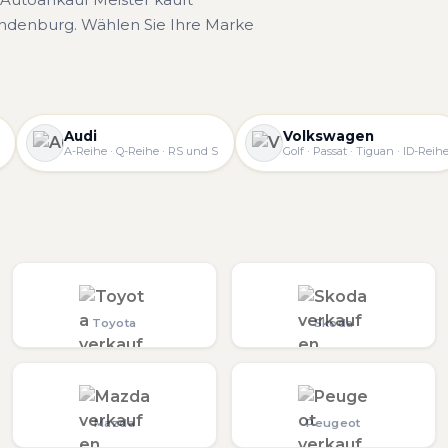
ndenburg. Wählen Sie Ihre Marke
Audi
Volkswagen
A-Reihe · Q-Reihe · RS und S
Golf · Passat · Tiguan · ID-Reih
Toyota
Skoda
Mazda
Peugeot