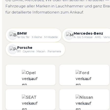
Fahrzeuge aller Marken in Lauchhammer und ganz Bra
für detaillierte Informationen zum Ankauf.
BMW
Mercedes-Benz
1er bis 7er · X-Reihe · M-Modelle
A- bis S-Klasse · AMG · Vans
Porsche
911 · Cayenne · Macan · Panamera
Opel
Ford
SEAT
Nissan