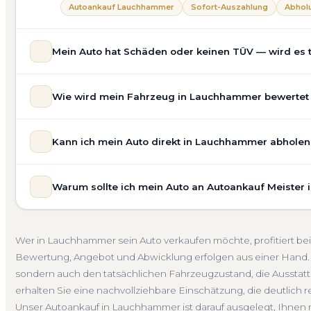
Autoankauf Lauchhammer
Sofort-Auszahlung
Abholu
Mein Auto hat Schäden oder keinen TÜV — wird es
Ja — wir kaufen auch Autos mit Unfallschaden, Motors
Wie wird mein Fahrzeug in Lauchhammer bewertet —
allgemeinem Reparaturbedarf direkt in Lauchhammer an.
unsere Bewertung ein. Anders als Online-Rechner berück
Unsere Fahrzeugbewertung für den Autoankauf in Lauchh
Nachfrage für eine realistische Preiseinschätzung.
Kann ich mein Auto direkt in Lauchhammer abholen 
prüfen Marke, Modell, Baujahr, Kilometerstand, Ausstatt
Unfallwagen Lauchhammer
Motorschaden
Ohne TÜV
erhalten Sie keine pauschale Schätzung, sondern eine f
Selbstverständlich. Unser Autoankauf-Service in Lauchh
Verkaufspreis liegt — speziell für den Markt in Brandenb
Warum sollte ich mein Auto an Autoankauf Meister
Adresse — egal ob zu Hause, am Arbeitsplatz oder an e
Kostenlose Bewertung
Marktwert Lauchhammer
Unve
Umgebung. Auch nicht fahrbereite Fahrzeuge transporti
Autoankauf Meister vereint Erfahrung, Transparenz und 
auf Wunsch übernehmen wir auch die Abmeldung.
deutschlandweit an — auch in Lauchhammer und ganz B
Abholung Lauchhammer
Nicht fahrbereit
Barzahlung
Wer in Lauchhammer sein Auto verkaufen möchte, profitiert be
ein verbindliches Angebot und auf Wunsch den komplet
Bewertung, Angebot und Abwicklung erfolgen aus einer Hand. 
4.800 zufriedene Kunden sprechen für sich.
sondern auch den tatsächlichen Fahrzeugzustand, die Ausstatt
Seit 2010
4.800+ Ankäufe
Komplettservice
Brand
erhalten Sie eine nachvollziehbare Einschätzung, die deutlich re
Unser Autoankauf in Lauchhammer ist darauf ausgelegt, Ihnen 