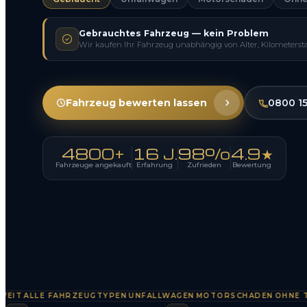
Gebrauchtes Fahrzeug — kein Problem
Wir kaufen Ihr Fahrzeug unabhängig von Alter, Kilometerst
Fahrzeug bewerten lassen
0800 1
4800+
16 J.
98%
4.9★
Fahrzeuge angekauft
Erfahrung
Zufrieden
Bewertung
ALLE FAHRZEUGTYPEN
UNFALLWAGEN
MOTORSCHADEN
OHNE TÜV
S
·
·
·
·