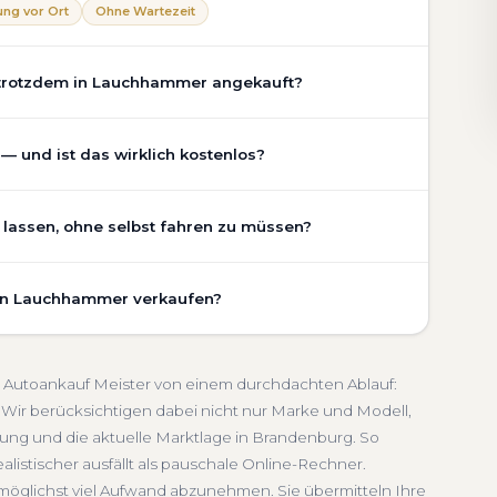
ng vor Ort
Ohne Wartezeit
 trotzdem in Lauchhammer angekauft?
chaden, Getriebeschaden, abgelaufenem TÜV oder
 und ist das wirklich kostenlos?
 Der Zustand Ihres Fahrzeugs fließt transparent in
sichtigen wir den realen Zustand und die aktuelle
ammer ist vollständig kostenlos und unverbindlich. Wir
lassen, ohne selbst fahren zu müssen?
ung, Pflegezustand und die aktuelle Marktlage. So
Getriebeschaden
Faire Bewertung
undierte Einschätzung, die nah am tatsächlichen
ammer umfasst die kostenlose Abholung direkt an Ihrer
urg.
 in Lauchhammer verkaufen?
inem Treffpunkt Ihrer Wahl in Lauchhammer und
rbindlich
Seriöse Einschätzung
eren wir ab. Die Bezahlung erfolgt direkt bei Übergabe,
schnelle Abwicklung. Seit 2010 kaufen wir Fahrzeuge
randenburg. Sie erhalten eine kostenlose Bewertung,
Abmeldung inklusive
i Autoankauf Meister von einem durchdachten Ablauf:
ten Service von der Abholung bis zur Abmeldung. Über
Wir berücksichtigen dabei nicht nur Marke und Modell,
ung und die aktuelle Marktlage in Brandenburg. So
enburg
alistischer ausfällt als pauschale Online-Rechner.
möglichst viel Aufwand abzunehmen. Sie übermitteln Ihre