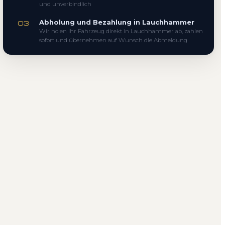
und unverbindlich
Abholung und Bezahlung in Lauchhammer
03
Wir holen Ihr Fahrzeug direkt in Lauchhammer ab, zahlen
sofort und übernehmen auf Wunsch die Abmeldung