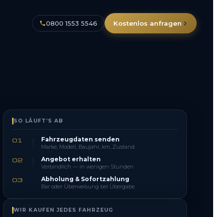
0800 1553 5546
Kostenlos anfragen
SO LÄUFT’S AB
Fahrzeugdaten senden
01
Marke, Modell, Baujahr, km, Zustand
Angebot erhalten
02
Verbindlich — in wenigen Stunden
Abholung & Sofortzahlung
03
Bar oder Überweisung bei Übergabe
WIR KAUFEN JEDES FAHRZEUG