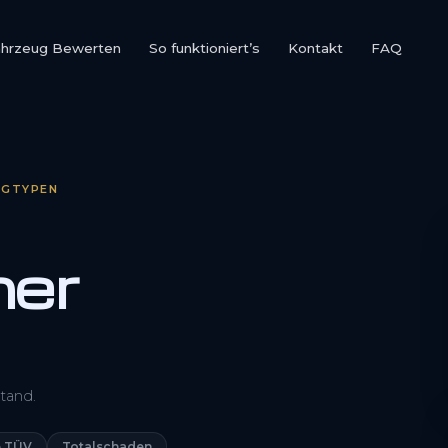
ahrzeug Bewerten
So funktioniert’s
Kontakt
FAQ
UGTYPEN
er
0800 1553 5546
tand.
Kostenlos anfragen
 TÜV
Totalschaden