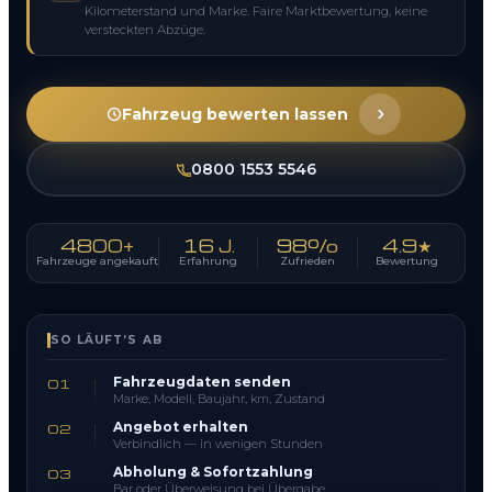
Kilometerstand und Marke. Faire Marktbewertung, keine
versteckten Abzüge.
Fahrzeug bewerten lassen
0800 1553 5546
4800+
16 J.
98%
4.9★
Fahrzeuge angekauft
Erfahrung
Zufrieden
Bewertung
SO LÄUFT’S AB
Fahrzeugdaten senden
01
Marke, Modell, Baujahr, km, Zustand
Angebot erhalten
02
Verbindlich — in wenigen Stunden
Abholung & Sofortzahlung
03
Bar oder Überweisung bei Übergabe