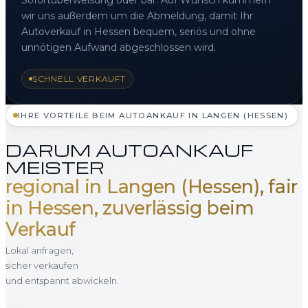
wir uns außerdem um die Abmeldung, damit Ihr
Autoverkauf in Hessen bequem, seriös und ohne
unnötigen Aufwand abgeschlossen wird.
SCHNELL VERKAUFT
IHRE VORTEILE BEIM AUTOANKAUF IN LANGEN (HESSEN)
DARUM AUTOANKAUF
MEISTER
regional in Langen (Hessen), fair
in Hessen, zuverlässig beim
Verkauf
Lokal anfragen,
sicher verkaufen
und entspannt abwickeln.