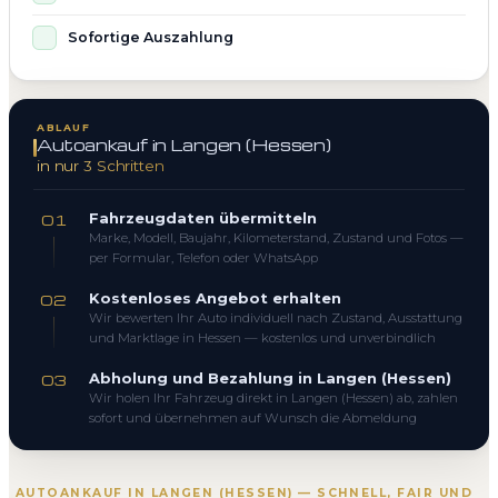
Sofortige Auszahlung
ABLAUF
Autoankauf in Langen (Hessen)
in nur 3 Schritten
Fahrzeugdaten übermitteln
01
Marke, Modell, Baujahr, Kilometerstand, Zustand und Fotos —
per Formular, Telefon oder WhatsApp
Kostenloses Angebot erhalten
02
Wir bewerten Ihr Auto individuell nach Zustand, Ausstattung
und Marktlage in Hessen — kostenlos und unverbindlich
Abholung und Bezahlung in Langen (Hessen)
03
Wir holen Ihr Fahrzeug direkt in Langen (Hessen) ab, zahlen
sofort und übernehmen auf Wunsch die Abmeldung
AUTOANKAUF IN LANGEN (HESSEN) — SCHNELL, FAIR UND