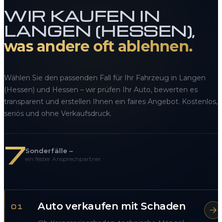
WIR KAUFEN IN
LANGEN (HESSEN),
was andere oft ablehnen.
Wählen Sie den passenden Fall für Ihr Fahrzeug in Langen
(Hessen) und Hessen – wir prüfen Ihr Auto, bewerten es
transparent und erstellen Ihnen ein faires Angebot. Kostenlos,
seriös und ohne Verkaufsdruck.
7
Sonderfälle –
ein fester Ansprechpartner
Auto verkaufen mit Schaden
01