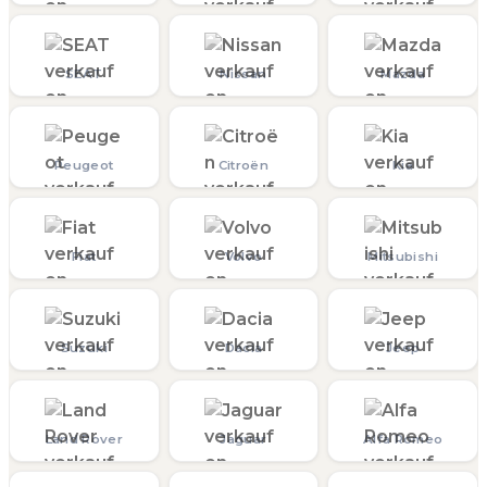
SEAT
Nissan
Mazda
Peugeot
Citroën
Kia
Fiat
Volvo
Mitsubishi
Suzuki
Dacia
Jeep
Land Rover
Jaguar
Alfa Romeo