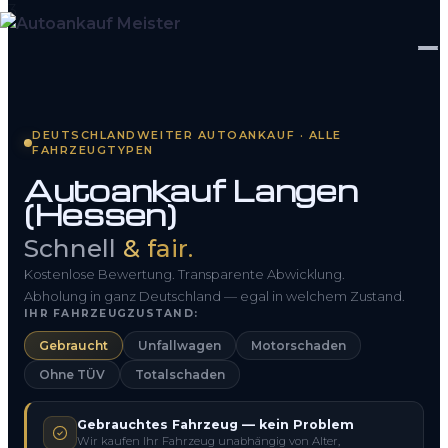
Startseite
DEUTSCHLANDWEITER AUTOANKAUF · ALLE
FAHRZEUGTYPEN
Fahrzeug Bewerten
Autoankauf Langen
(Hessen)
So funktioniert’s
Schnell
& fair.
Kontakt
Kostenlose Bewertung. Transparente Abwicklung.
FAQ
Abholung in ganz Deutschland — egal in welchem Zustand.
IHR FAHRZEUGZUSTAND:
Gebraucht
Unfallwagen
Motorschaden
0800 1553 5546
Ohne TÜV
Totalschaden
Kostenlos anfragen
Gebrauchtes Fahrzeug — kein Problem
Wir kaufen Ihr Fahrzeug unabhängig von Alter,