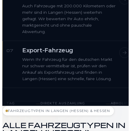
Auch Fahrzeuge mit 200.000 Kilometern oder
mehr sind in Langen (Hessen) weiterhin
gefragt. Wir bewerten Ihr Auto ehrlich,
marktgerecht und ohne pauschale
Abwertung.
Export-Fahrzeug
07
Wenn Ihr Fahrzeug für den deutschen Markt
nur schwer vermittelbar ist, prüfen wir den
Ankauf als Exportfahrzeug und finden in
Langen (Hessen) eine schnelle, faire Lösung.
—
—
DIREKTE AUSZAHLUNG
ABHOLUNG IN LANGEN (HES
FAHRZEUGTYPEN IN LANGEN (HESSEN) & HESSEN
ALLE FAHRZEUGTYPEN IN