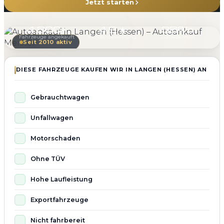
Jetzt starten
4.800+
4.9 ★
98%
Fahrzeuge angekauft
Kundenbewertung
Zufriedenheit
Seit 2010 aktiv
DIESE FAHRZEUGE KAUFEN WIR IN LANGEN (HESSEN) AN
Gebrauchtwagen
Unfallwagen
Motorschaden
Ohne TÜV
Hohe Laufleistung
Exportfahrzeuge
Nicht fahrbereit