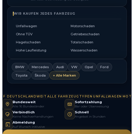
WIR KAUFEN JEDES FAHRZEUG
Unfallwagen
Motorschaden
Ohne TÜV
Getriebeschaden
Hagelschaden
Totalschaden
Hohe Laufleistung
Wasserschaden
BMW
Mercedes
Audi
VW
Opel
Ford
Toyota
Škoda
+ Alle Marken
 DEUTSCHLANDWEIT
ALLE FAHRZEUGTYPEN
UNFALLWAGEN
MOTOR
·
·
·
Bundesweit
Sofortzahlung
Alle 16 Bundesländer
Bar oder Überweisung
Verbindlich
Schnell
Keine Nachverhandlungen
Angebot in Stunden
Abmeldung
Auf Wunsch inklusive