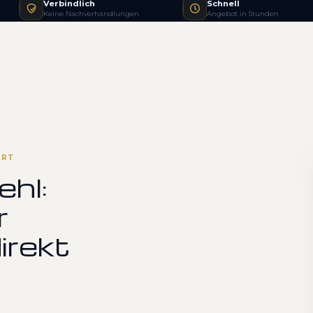
Verbindlich
Schnell
Keine Nachverhandlungen
Angebot in Stunden
ERT
ehl:
r
irekt