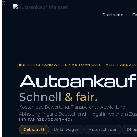
Startseite
F
Startseite
Fahrzeug Bewerten
So funktioniert’s
DEUTSCHLANDWEITER AUTOANKAUF · ALLE FAHRZE
Autoankauf
Kontakt
FAQ
Schnell
& fair.
Kostenlose Bewertung. Transparente Abwicklung.
Abholung in ganz Deutschland — egal in welchem Zus
IHR FAHRZEUGZUSTAND:
Gebraucht
Unfallwagen
Motorschaden
Ohne