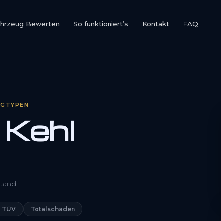
ahrzeug Bewerten
So funktioniert’s
Kontakt
FAQ
UGTYPEN
 Kehl
0800 1553 5546
tand.
Kostenlos anfragen
 TÜV
Totalschaden