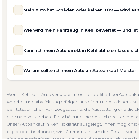
Mein Auto hat Schäden oder keinen TÜV — wird es 
Ja — wir kaufen auch Autos mit Unfallschaden, Motors
Wie wird mein Fahrzeug in Kehl bewertet — und ist 
allgemeinem Reparaturbedarf direkt in Kehl an. Der Zust
Bewertung ein. Anders als Online-Rechner berücksichti
Unsere Fahrzeugbewertung für den Autoankauf in Kehl ist
für eine realistische Preiseinschätzung.
Kann ich mein Auto direkt in Kehl abholen lassen, 
Marke, Modell, Baujahr, Kilometerstand, Ausstattung, Pf
Unfallwagen Kehl
Motorschaden
Ohne TÜV
Getr
keine pauschale Schätzung, sondern eine fundierte Eins
Selbstverständlich. Unser Autoankauf-Service in Kehl um
speziell für den Markt in Baden-Württemberg.
Warum sollte ich mein Auto an Autoankauf Meister 
egal ob zu Hause, am Arbeitsplatz oder an einem Treffp
Kostenlose Bewertung
Marktwert Kehl
Unverbindlich
fahrbereite Fahrzeuge transportieren wir ab. Die Bezah
Autoankauf Meister vereint Erfahrung, Transparenz und 
übernehmen wir auch die Abmeldung.
deutschlandweit an — auch in Kehl und ganz Baden-Wür
Abholung Kehl
Nicht fahrbereit
Barzahlung
Abmel
Wer in Kehl sein Auto verkaufen möchte, profitiert bei Autoan
verbindliches Angebot und auf Wunsch den kompletten
Angebot und Abwicklung erfolgen aus einer Hand. Wir berücks
4.800 zufriedene Kunden sprechen für sich.
den tatsächlichen Fahrzeugzustand, die Ausstattung und die a
Seit 2010
4.800+ Ankäufe
Komplettservice
Baden
eine nachvollziehbare Einschätzung, die deutlich realistischer a
Unser Autoankauf in Kehl ist darauf ausgelegt, Ihnen möglichs
digital oder telefonisch, wir kümmern uns um den Rest — von d