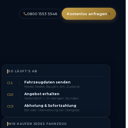
0800 1553 5546
Kostenlos anfragen
SO LÄUFT’S AB
Fahrzeugdaten senden
01
Marke, Modell, Baujahr, km, Zustand
Angebot erhalten
02
Verbindlich — in wenigen Stunden
Abholung & Sofortzahlung
03
Bar oder Überweisung bei Übergabe
WIR KAUFEN JEDES FAHRZEUG