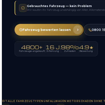
Gebrauchtes Fahrzeug — kein Problem
Wir kaufen Ihr Fahrzeug unabhängig von Alter, Kilometerst
Fahrzeug bewerten lassen
0800 1
4800+
16 J.
98%
4.9★
Fahrzeuge angekauft
Erfahrung
Zufrieden
Bewertung
ALLE FAHRZEUGTYPEN
UNFALLWAGEN
MOTORSCHADEN
OHNE TÜV
S
·
·
·
·
·