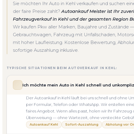
Sie möchten Ihr Auto in Kehl verkaufen und suchen ein
der faire Preise zahlt?
Autoankauf Meister ist Ihr zuver
Fahrzeugverkauf in Kehl und der gesamten Region 
Wir kaufen Pkw aller Marken, Baujahre und Zustände 
Gebrauchtwagen, Fahrzeug mit Unfallschaden, Motor
mit hoher Laufleistung. Kostenlose Bewertung, Abholun
sofortige Auszahlung inklusive.
TYPISCHE SITUATIONEN BEIM AUTOVERKAUF IN KEHL:
Ich möchte mein Auto in Kehl schnell und unkompliz
Der Autoankauf in Kehl läuft bei uns schnell und ohn
per Formular, Telefon oder WhatsApp. Wir erstellen ein
faires Angebot. Wenn alles passt, holen wir Ihr Fahrzeug 
Überweisung — ohne Wartezeit, ohne versteckte Gebü
Autoankauf Kehl
Sofort-Auszahlung
Abholung vor Or