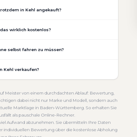
trotzdem in Kehl angekauft?
chaden, Getriebeschaden, abgelaufenem TÜV oder
das wirklich kostenlos?
and Ihres Fahrzeugs fließt transparent in unsere
gen wir den realen Zustand und die aktuelle Nachfrage
 vollständig kostenlos und unverbindlich. Wir prüfen
ohne selbst fahren zu müssen?
legezustand und die aktuelle Marktlage. So erhalten Sie
iebeschaden
Faire Bewertung
chätzung, die nah am tatsächlichen Verkaufspreis liegt —
fasst die kostenlose Abholung direkt an Ihrer Adresse —
in Kehl verkaufen?
unkt Ihrer Wahl in Kehl und Umgebung. Auch nicht
Seriöse Einschätzung
lung erfolgt direkt bei Übergabe, auf Wunsch
schnelle Abwicklung. Seit 2010 kaufen wir Fahrzeuge
ttemberg. Sie erhalten eine kostenlose Bewertung, ein
dung inklusive
kauf Meister von einem durchdachten Ablauf: Bewertung,
 Service von der Abholung bis zur Abmeldung. Über
ichtigen dabei nicht nur Marke und Modell, sondern auch
ktuelle Marktlage in Baden-Württemberg. So erhalten Sie
-Württemberg
usfällt als pauschale Online-Rechner.
t viel Aufwand abzunehmen. Sie übermitteln Ihre Daten
er individuellen Bewertung über die kostenlose Abholung