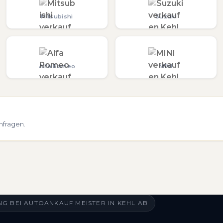
Mitsubishi
Suzuki
Alfa Romeo
MINI
nfragen.
G BEI AUTOANKAUF MEISTER IN KEHL AB