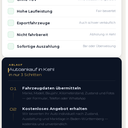
Hohe Laufleistung
Fair bewertet
Exportfahrzeuge
Auch schwer verkäuflich
Nicht fahrbereit
Abholung in Kehl
Sofortige Auszahlung
Bar oder Überweisung
ABLAUF
Autoankauf in Kehl
in nur 3 Schritten
Fahrzeugdaten übermitteln
01
Marke, Modell, Baujahr, Kilometerstand, Zustand und Fotos
— per Formular, Telefon oder WhatsApp
Kostenloses Angebot erhalten
02
Wir bewerten Ihr Auto individuell nach Zustand,
Ausstattung und Marktlage in Baden-Württemberg —
kostenlos und unverbindlich