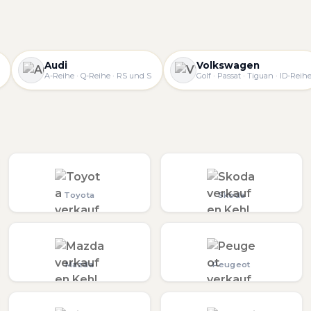
Audi
Volkswagen
A-Reihe · Q-Reihe · RS und S
Golf · Passat · Tiguan · ID-Reih
Toyota
Skoda
Mazda
Peugeot