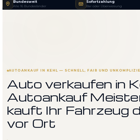
Bundesweit
Sofortzahlung
Alle 16 Bundesländer
Bar oder Überweisung
AUTOANKAUF IN KEHL — SCHNELL, FAIR UND UNKOMPLIZI
Auto verkaufen in K
Autoankauf Meiste
kauft Ihr Fahrzeug d
vor Ort