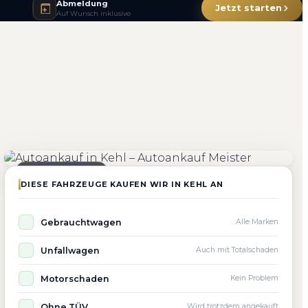
Abmeldung
Jetzt starten
Auf Wunsch inklusive
4.800+
4.9 ★
98%
Fahrzeuge angekauft
Kundenbewertung
Zufriedenheit
Seit 2010 aktiv
DIESE FAHRZEUGE KAUFEN WIR IN KEHL AN
Gebrauchtwagen
Alle Marken
Unfallwagen
Auch mit Totalschaden
Motorschaden
Kein Problem
Ohne TÜV
Wird trotzdem angekauft