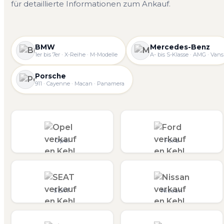
für detaillierte Informationen zum Ankauf.
BMW
Mercedes-Benz
1er bis 7er · X-Reihe · M-Modelle
A- bis S-Klasse · AMG · Vans
Porsche
911 · Cayenne · Macan · Panamera
Opel
Ford
SEAT
Nissan