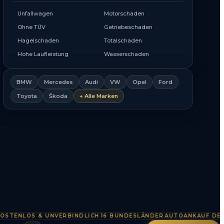
Unfallwagen
Motorschaden
Ohne TÜV
Getriebeschaden
Hagelschaden
Totalschaden
Hohe Laufleistung
Wasserschaden
BMW
Mercedes
Audi
VW
Opel
Ford
Toyota
Škoda
+ Alle Marken
NLOS & UNVERBINDLICH
16 BUNDESLÄNDER
AUTOANKAUF DEUTSC
·
·