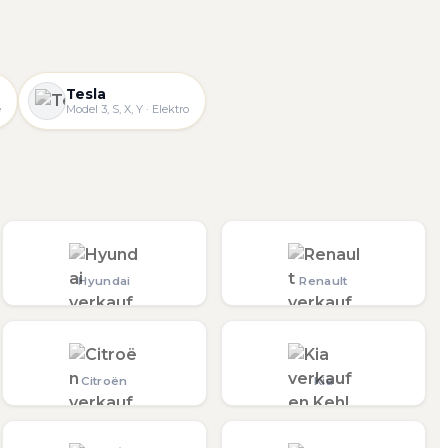
Tesla
e
Model 3, S, X, Y · Elektro
Hyundai
Renault
Citroën
Kia