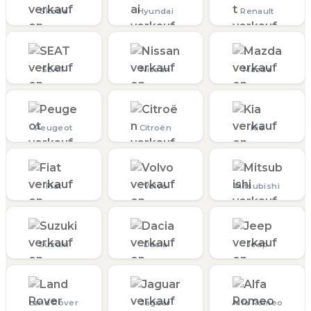
Skoda
Hyundai
Renault
SEAT
Nissan
Mazda
Peugeot
Citroën
Kia
Fiat
Volvo
Mitsubishi
Suzuki
Dacia
Jeep
Land Rover
Jaguar
Alfa Romeo