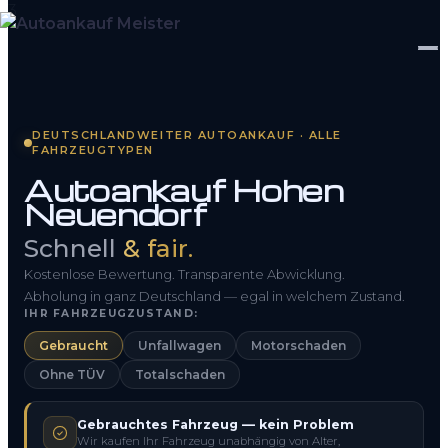
Startseite
DEUTSCHLANDWEITER AUTOANKAUF · ALLE
FAHRZEUGTYPEN
Fahrzeug Bewerten
Autoankauf Hohen
Neuendorf
So funktioniert’s
Schnell
& fair.
Kontakt
Kostenlose Bewertung. Transparente Abwicklung.
FAQ
Abholung in ganz Deutschland — egal in welchem Zustand.
IHR FAHRZEUGZUSTAND:
Gebraucht
Unfallwagen
Motorschaden
0800 1553 5546
Ohne TÜV
Totalschaden
Kostenlos anfragen
Gebrauchtes Fahrzeug — kein Problem
Wir kaufen Ihr Fahrzeug unabhängig von Alter,