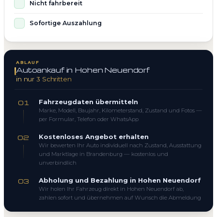
Nicht fahrbereit
Sofortige Auszahlung
ABLAUF
Autoankauf in Hohen Neuendorf
in nur 3 Schritten
Fahrzeugdaten übermitteln
01
Marke, Modell, Baujahr, Kilometerstand, Zustand und Fotos —
per Formular, Telefon oder WhatsApp
Kostenloses Angebot erhalten
02
Wir bewerten Ihr Auto individuell nach Zustand, Ausstattung
und Marktlage in Brandenburg — kostenlos und
unverbindlich
Abholung und Bezahlung in Hohen Neuendorf
03
Wir holen Ihr Fahrzeug direkt in Hohen Neuendorf ab,
zahlen sofort und übernehmen auf Wunsch die Abmeldung