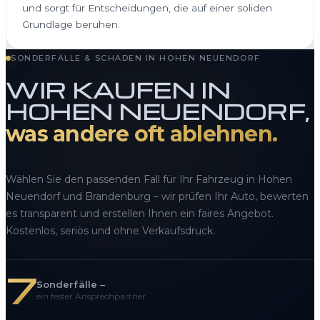
und sorgt für Entscheidungen, die auf einer soliden
Grundlage beruhen.
SONDERFÄLLE & SCHÄDEN IN HOHEN NEUENDORF
WIR KAUFEN IN
HOHEN NEUENDORF,
was andere oft ablehnen.
Wählen Sie den passenden Fall für Ihr Fahrzeug in Hohen
Neuendorf und Brandenburg – wir prüfen Ihr Auto, bewerten
es transparent und erstellen Ihnen ein faires Angebot.
Kostenlos, seriös und ohne Verkaufsdruck.
7
Sonderfälle –
ein fester Ansprechpartner