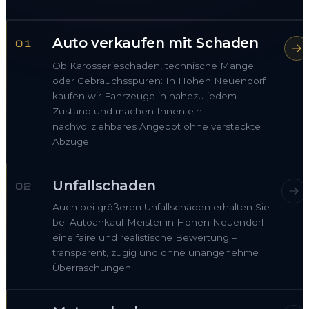
Auto verkaufen mit Schaden
01
Ob Karosserieschaden, technische Mängel
oder Gebrauchsspuren: In Hohen Neuendorf
kaufen wir Fahrzeuge in nahezu jedem
Zustand und machen Ihnen ein
nachvollziehbares Angebot ohne versteckte
Abzüge.
Unfallschaden
02
Auch bei größeren Unfallschäden erhalten Sie
bei Autoankauf Meister in Hohen Neuendorf
eine faire und realistische Bewertung –
transparent, zügig und ohne unangenehme
Überraschungen.