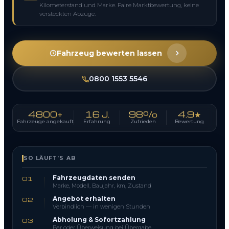
Kilometerstand und Marke. Faire Marktbewertung, keine
versteckten Abzüge.
Fahrzeug bewerten lassen
0800 1553 5546
4800+
16 J.
98%
4.9★
Fahrzeuge angekauft
Erfahrung
Zufrieden
Bewertung
SO LÄUFT’S AB
Fahrzeugdaten senden
01
Marke, Modell, Baujahr, km, Zustand
Angebot erhalten
02
Verbindlich — in wenigen Stunden
Abholung & Sofortzahlung
03
Bar oder Überweisung bei Übergabe