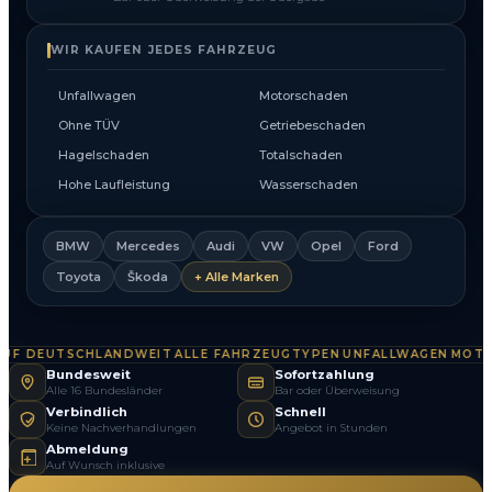
WIR KAUFEN JEDES FAHRZEUG
Unfallwagen
Motorschaden
Ohne TÜV
Getriebeschaden
Hagelschaden
Totalschaden
Hohe Laufleistung
Wasserschaden
BMW
Mercedes
Audi
VW
Opel
Ford
Toyota
Škoda
+ Alle Marken
F DEUTSCHLANDWEIT
ALLE FAHRZEUGTYPEN
UNFALLWAGEN
MOTOR
·
·
·
Bundesweit
Sofortzahlung
Alle 16 Bundesländer
Bar oder Überweisung
Verbindlich
Schnell
Keine Nachverhandlungen
Angebot in Stunden
Abmeldung
Auf Wunsch inklusive