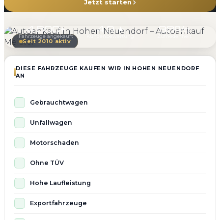
Jetzt starten
4.800+
4.9 ★
98%
Fahrzeuge angekauft
Kundenbewertung
Zufriedenheit
Seit 2010 aktiv
DIESE FAHRZEUGE KAUFEN WIR IN HOHEN NEUENDORF
AN
Gebrauchtwagen
Unfallwagen
Motorschaden
Ohne TÜV
Hohe Laufleistung
Exportfahrzeuge