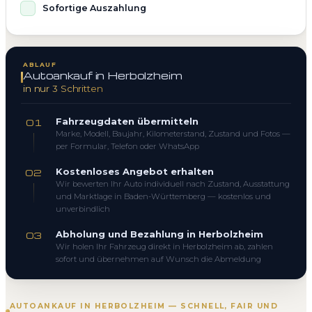
Sofortige Auszahlung
ABLAUF
Autoankauf in Herbolzheim
in nur 3 Schritten
Fahrzeugdaten übermitteln
01
Marke, Modell, Baujahr, Kilometerstand, Zustand und Fotos —
per Formular, Telefon oder WhatsApp
Kostenloses Angebot erhalten
02
Wir bewerten Ihr Auto individuell nach Zustand, Ausstattung
und Marktlage in Baden-Württemberg — kostenlos und
unverbindlich
Abholung und Bezahlung in Herbolzheim
03
Wir holen Ihr Fahrzeug direkt in Herbolzheim ab, zahlen
sofort und übernehmen auf Wunsch die Abmeldung
AUTOANKAUF IN HERBOLZHEIM — SCHNELL, FAIR UND