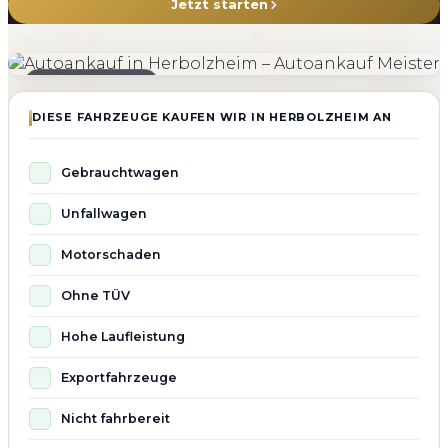
Jetzt starten
4.800+
4.9 ★
98%
Fahrzeuge angekauft
Kundenbewertung
Zufriedenheit
Seit 2010 aktiv
DIESE FAHRZEUGE KAUFEN WIR IN HERBOLZHEIM AN
Gebrauchtwagen
Unfallwagen
Motorschaden
Ohne TÜV
Hohe Laufleistung
Exportfahrzeuge
Nicht fahrbereit