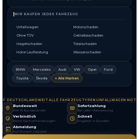
WIR KAUFEN JEDES FAHRZEUG
Unfallwagen
Motorschaden
Ohne TÜV
Getriebeschaden
Hagelschaden
Totalschaden
Hohe Laufleistung
Wasserschaden
BMW
Mercedes
Audi
VW
Opel
Ford
Toyota
Škoda
+ Alle Marken
F DEUTSCHLANDWEIT
ALLE FAHRZEUGTYPEN
UNFALLWAGEN
MOTOR
·
·
·
Bundesweit
Sofortzahlung
Alle 16 Bundesländer
Bar oder Überweisung
Verbindlich
Schnell
Keine Nachverhandlungen
Angebot in Stunden
Abmeldung
Auf Wunsch inklusive