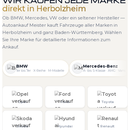
WIR KAUFEN JEDE MARKE
direkt in Herbolzheim
Ob BMW, Mercedes, VW oder ein seltener Hersteller —
Autoankauf Meister kauft Fahrzeuge aller Marken in
Herbolzheim und ganz Baden-Württemberg. Wählen
Sie Ihre Marke für detaillierte Informationen zum
Ankauf.
BMW
Mercedes-Benz
1er bis 7er · X-Reihe · M-Modelle
A- bis S-Klasse · AMG · Vans
Opel
Ford
Toyota
Skoda
Hyundai
Renault