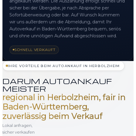
angekauft werden. Die Auszahlung erfolgt schnell und
sicher bei der Übergabe, je nach Absprache per
Sofortüberweisung oder bar. Auf Wunsch kümmern
wir uns außerdem um die Abmeldung, damit Ihr
Autoverkauf in Baden-Württemberg bequem, seriös
und ohne unnötigen Aufwand abgeschlossen wird.
SCHNELL VERKAUFT
IHRE VORTEILE BEIM AUTOANKAUF IN HERBOLZHEIM
DARUM AUTOANKAUF
MEISTER
regional in Herbolzheim, fair in
Baden-Württemberg,
zuverlässig beim Verkauf
Lokal anfragen,
sicher verkaufen