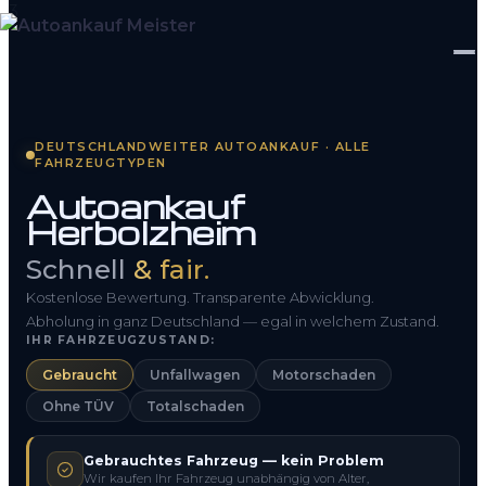
Startseite
DEUTSCHLANDWEITER AUTOANKAUF · ALLE
FAHRZEUGTYPEN
Fahrzeug Bewerten
Autoankauf
Herbolzheim
So funktioniert’s
Schnell
& fair.
Kontakt
Kostenlose Bewertung. Transparente Abwicklung.
FAQ
Abholung in ganz Deutschland — egal in welchem Zustand.
IHR FAHRZEUGZUSTAND:
Gebraucht
Unfallwagen
Motorschaden
0800 1553 5546
Ohne TÜV
Totalschaden
Kostenlos anfragen
Gebrauchtes Fahrzeug — kein Problem
Wir kaufen Ihr Fahrzeug unabhängig von Alter,