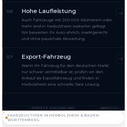
Hohe Laufleistung
06
Auch Fahrzeuge mit 200.000 Kilometern oder
mehr sind in Herbolzheim weiterhin gefragt.
Wir bewerten Ihr Auto ehrlich, marktgerecht
und ohne pauschale Abwertung.
Export-Fahrzeug
07
Wenn Ihr Fahrzeug für den deutschen Markt
nur schwer vermittelbar ist, prüfen wir den
Ankauf als Exportfahrzeug und finden in
Herbolzheim eine schnelle, faire Lösung.
—
DIREKTE AUSZAHLUNG
ABHOLUNG IN HERBOLZHEIM 
FAHRZEUGTYPEN IN HERBOLZHEIM & BADEN-
WÜRTTEMBERG