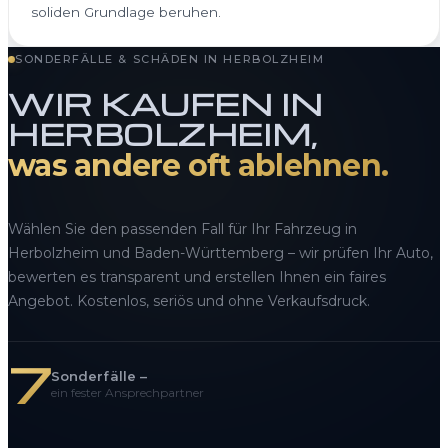
soliden Grundlage beruhen.
SONDERFÄLLE & SCHÄDEN IN HERBOLZHEIM
WIR KAUFEN IN
HERBOLZHEIM,
was andere oft ablehnen.
Wählen Sie den passenden Fall für Ihr Fahrzeug in
Herbolzheim und Baden-Württemberg – wir prüfen Ihr Auto,
bewerten es transparent und erstellen Ihnen ein faires
Angebot. Kostenlos, seriös und ohne Verkaufsdruck.
7
Sonderfälle –
ein fester Ansprechpartner