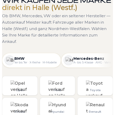
WIR KAUFEN JEDE MARKE
direkt in Halle (Westf.)
Ob BMW, Mercedes, VW oder ein seltener Hersteller —
Autoankauf Meister kauft Fahrzeuge aller Marken in
Halle (Westf.) und ganz Nordrhein-Westfalen. Wählen
Sie Ihre Marke für detaillierte Informationen zum
Ankauf.
BMW
Mercedes-Benz
1er bis 7er · X-Reihe · M-Modelle
A- bis S-Klasse · AMG · Vans
Opel
Ford
Toyota
Skoda
Hyundai
Renault