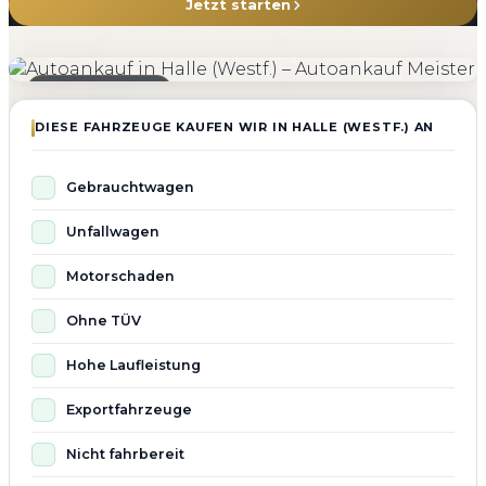
Jetzt starten
4.800+
4.9 ★
98%
Fahrzeuge angekauft
Kundenbewertung
Zufriedenheit
Seit 2010 aktiv
DIESE FAHRZEUGE KAUFEN WIR IN HALLE (WESTF.) AN
Gebrauchtwagen
Unfallwagen
Motorschaden
Ohne TÜV
Hohe Laufleistung
Exportfahrzeuge
Nicht fahrbereit