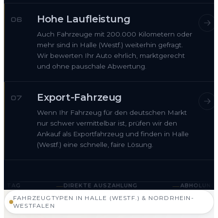
Hohe Laufleistung
06
Auch Fahrzeuge mit 200.000 Kilometern oder
mehr sind in Halle (Westf.) weiterhin gefragt.
Wir bewerten Ihr Auto ehrlich, marktgerecht
und ohne pauschale Abwertung.
Export-Fahrzeug
07
Wenn Ihr Fahrzeug für den deutschen Markt
nur schwer vermittelbar ist, prüfen wir den
Ankauf als Exportfahrzeug und finden in Halle
(Westf.) eine schnelle, faire Lösung.
—
—
DIREKTE AUSZAHLUNG
ABHOLUNG IN HALLE (WEST
FAHRZEUGTYPEN IN HALLE (WESTF.) & NORDRHEIN-
WESTFALEN