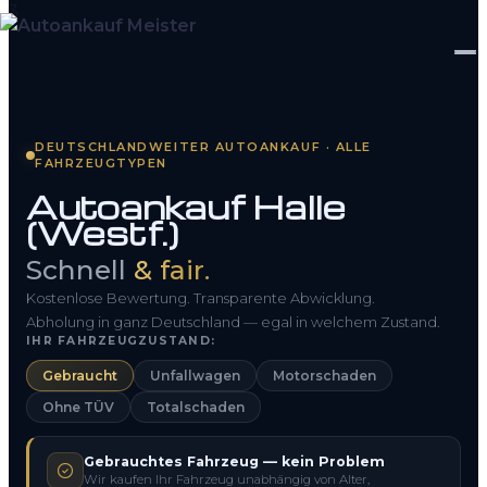
Startseite
DEUTSCHLANDWEITER AUTOANKAUF · ALLE
FAHRZEUGTYPEN
Fahrzeug Bewerten
Autoankauf Halle
(Westf.)
So funktioniert’s
Schnell
& fair.
Kontakt
Kostenlose Bewertung. Transparente Abwicklung.
FAQ
Abholung in ganz Deutschland — egal in welchem Zustand.
IHR FAHRZEUGZUSTAND:
Gebraucht
Unfallwagen
Motorschaden
0800 1553 5546
Ohne TÜV
Totalschaden
Kostenlos anfragen
Gebrauchtes Fahrzeug — kein Problem
Wir kaufen Ihr Fahrzeug unabhängig von Alter,