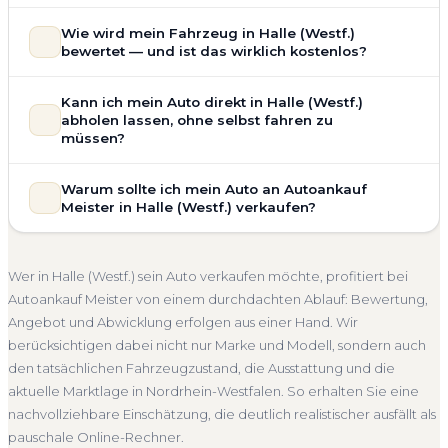
Ja — wir kaufen auch Autos mit Unfallschaden,
Wie wird mein Fahrzeug in Halle (Westf.)
Motorschaden, Getriebeschaden, abgelaufenem TÜV oder
bewertet — und ist das wirklich kostenlos?
allgemeinem Reparaturbedarf direkt in Halle (Westf.) an.
Der Zustand Ihres Fahrzeugs fließt transparent in unsere
Unsere Fahrzeugbewertung für den Autoankauf in Halle
Kann ich mein Auto direkt in Halle (Westf.)
Bewertung ein. Anders als Online-Rechner berücksichtigen
(Westf.) ist vollständig kostenlos und unverbindlich. Wir
abholen lassen, ohne selbst fahren zu
wir den realen Zustand und die aktuelle Nachfrage für eine
prüfen Marke, Modell, Baujahr, Kilometerstand, Ausstattung,
müssen?
realistische Preiseinschätzung.
Pflegezustand und die aktuelle Marktlage. So erhalten Sie
Selbstverständlich. Unser Autoankauf-Service in Halle
Unfallwagen Halle (Westf.)
Motorschaden
Ohne TÜV
keine pauschale Schätzung, sondern eine fundierte
Warum sollte ich mein Auto an Autoankauf
(Westf.) umfasst die kostenlose Abholung direkt an Ihrer
Einschätzung, die nah am tatsächlichen Verkaufspreis liegt —
Getriebeschaden
Faire Bewertung
Meister in Halle (Westf.) verkaufen?
Adresse — egal ob zu Hause, am Arbeitsplatz oder an einem
speziell für den Markt in Nordrhein-Westfalen.
Treffpunkt Ihrer Wahl in Halle (Westf.) und Umgebung. Auch
Autoankauf Meister vereint Erfahrung, Transparenz und
Kostenlose Bewertung
Marktwert Halle (Westf.)
nicht fahrbereite Fahrzeuge transportieren wir ab. Die
schnelle Abwicklung. Seit 2010 kaufen wir Fahrzeuge
Unverbindlich
Seriöse Einschätzung
Wer in Halle (Westf.) sein Auto verkaufen möchte, profitiert bei
Bezahlung erfolgt direkt bei Übergabe, auf Wunsch
deutschlandweit an — auch in Halle (Westf.) und ganz
Autoankauf Meister von einem durchdachten Ablauf: Bewertung,
übernehmen wir auch die Abmeldung.
Nordrhein-Westfalen. Sie erhalten eine kostenlose
Angebot und Abwicklung erfolgen aus einer Hand. Wir
Abholung Halle (Westf.)
Nicht fahrbereit
Barzahlung
Bewertung, ein verbindliches Angebot und auf Wunsch den
berücksichtigen dabei nicht nur Marke und Modell, sondern auch
kompletten Service von der Abholung bis zur Abmeldung.
Abmeldung inklusive
den tatsächlichen Fahrzeugzustand, die Ausstattung und die
Über 4.800 zufriedene Kunden sprechen für sich.
aktuelle Marktlage in Nordrhein-Westfalen. So erhalten Sie eine
Seit 2010
4.800+ Ankäufe
Komplettservice
nachvollziehbare Einschätzung, die deutlich realistischer ausfällt als
Nordrhein-Westfalen
pauschale Online-Rechner.