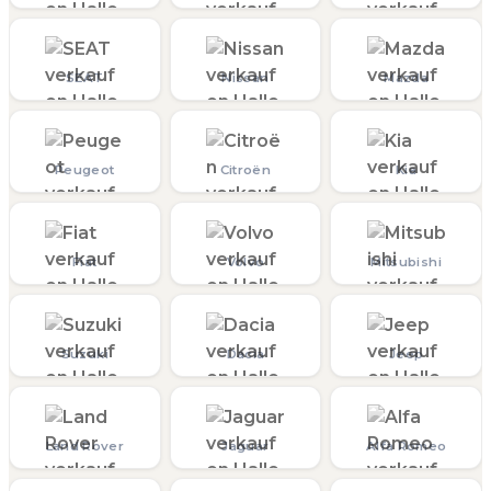
SEAT
Nissan
Mazda
Peugeot
Citroën
Kia
Fiat
Volvo
Mitsubishi
Suzuki
Dacia
Jeep
Land Rover
Jaguar
Alfa Romeo