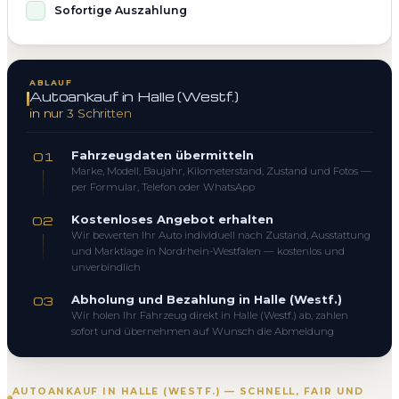
Sofortige Auszahlung
ABLAUF
Autoankauf in Halle (Westf.)
in nur 3 Schritten
Fahrzeugdaten übermitteln
01
Marke, Modell, Baujahr, Kilometerstand, Zustand und Fotos —
per Formular, Telefon oder WhatsApp
Kostenloses Angebot erhalten
02
Wir bewerten Ihr Auto individuell nach Zustand, Ausstattung
und Marktlage in Nordrhein-Westfalen — kostenlos und
unverbindlich
Abholung und Bezahlung in Halle (Westf.)
03
Wir holen Ihr Fahrzeug direkt in Halle (Westf.) ab, zahlen
sofort und übernehmen auf Wunsch die Abmeldung
AUTOANKAUF IN HALLE (WESTF.) — SCHNELL, FAIR UND