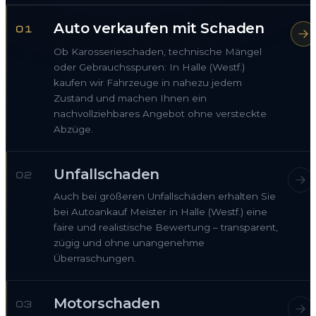
Auto verkaufen mit Schaden
01
Ob Karosserieschaden, technische Mängel
oder Gebrauchsspuren: In Halle (Westf.)
kaufen wir Fahrzeuge in nahezu jedem
Zustand und machen Ihnen ein
nachvollziehbares Angebot ohne versteckte
Abzüge.
Unfallschaden
02
Auch bei größeren Unfallschäden erhalten Sie
bei Autoankauf Meister in Halle (Westf.) eine
faire und realistische Bewertung – transparent,
zügig und ohne unangenehme
Überraschungen.
Motorschaden
03