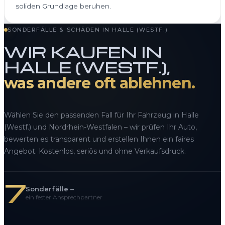
soliden Grundlage beruhen.
SONDERFÄLLE & SCHÄDEN IN HALLE (WESTF.)
WIR KAUFEN IN
HALLE (WESTF.),
was andere oft ablehnen.
Wählen Sie den passenden Fall für Ihr Fahrzeug in Halle
(Westf.) und Nordrhein-Westfalen – wir prüfen Ihr Auto,
bewerten es transparent und erstellen Ihnen ein faires
Angebot. Kostenlos, seriös und ohne Verkaufsdruck.
7
Sonderfälle –
ein fester Ansprechpartner