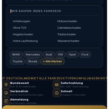
WIR KAUFEN JEDES FAHRZEUG
Unfallwagen
Motorschaden
Ohne TÜV
Getriebeschaden
Hagelschaden
Totalschaden
Hohe Laufleistung
Wasserschaden
BMW
Mercedes
Audi
VW
Opel
Ford
Toyota
Škoda
+ Alle Marken
F DEUTSCHLANDWEIT
ALLE FAHRZEUGTYPEN
UNFALLWAGEN
MOTOR
·
·
·
Bundesweit
Sofortzahlung
Alle 16 Bundesländer
Bar oder Überweisung
Verbindlich
Schnell
Keine Nachverhandlungen
Angebot in Stunden
Abmeldung
Auf Wunsch inklusive