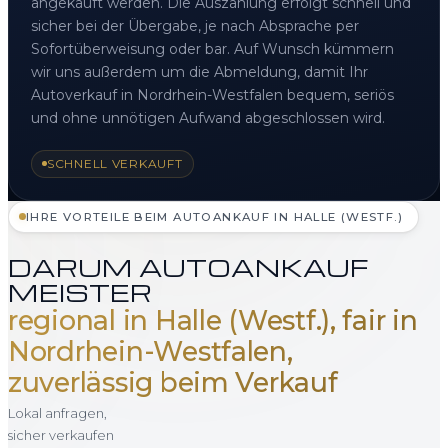
angekauft werden. Die Auszahlung erfolgt schnell und
sicher bei der Übergabe, je nach Absprache per
Sofortüberweisung oder bar. Auf Wunsch kümmern
wir uns außerdem um die Abmeldung, damit Ihr
Autoverkauf in Nordrhein-Westfalen bequem, seriös
und ohne unnötigen Aufwand abgeschlossen wird.
SCHNELL VERKAUFT
IHRE VORTEILE BEIM AUTOANKAUF IN HALLE (WESTF.)
DARUM AUTOANKAUF
MEISTER
regional in Halle (Westf.), fair in
Nordrhein-Westfalen,
zuverlässig beim Verkauf
Lokal anfragen,
sicher verkaufen