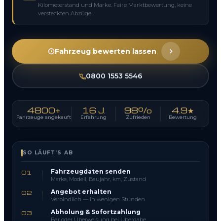
Kilometerstand und Marke. Faire Marktbewertung, keine
versteckten Abzüge.
Fahrzeug bewerten lassen
0800 1553 5546
4800+
16 J.
98%
4.9★
Fahrzeuge angekauft
Erfahrung
Zufrieden
Bewertung
SO LÄUFT’S AB
Fahrzeugdaten senden
01
Marke, Modell, Baujahr, km, Zustand
Angebot erhalten
02
Verbindlich — in wenigen Stunden
Abholung & Sofortzahlung
03
Bar oder Überweisung bei Übergabe