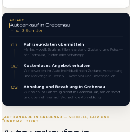
ABLAUF
Autoankauf in Grebenau
in nur 3 Schritten
Fahrzeugdaten übermitteln
01
Marke, Modell, Baujahr, Kilometerstand, Zustand und Fotos —
per Formular, Telefon oder WhatsApp
Kostenloses Angebot erhalten
02
Wir bewerten Ihr Auto individuell nach Zustand, Ausstattung
und Marktlage in Hessen — kostenlos und unverbindlich
Abholung und Bezahlung in Grebenau
03
Wir holen Ihr Fahrzeug direkt in Grebenau ab, zahlen sofort
und übernehmen auf Wunsch die Abmeldung
AUTOANKAUF IN GREBENAU — SCHNELL, FAIR UND
UNKOMPLIZIERT