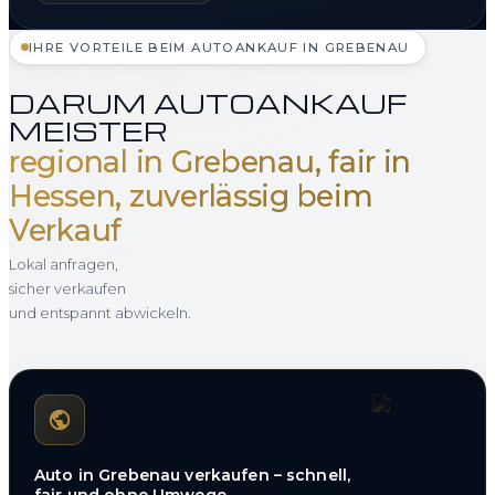
IHRE VORTEILE BEIM AUTOANKAUF IN GREBENAU
DARUM AUTOANKAUF
MEISTER
regional in Grebenau, fair in
Hessen, zuverlässig beim
Verkauf
Lokal anfragen,
sicher verkaufen
und entspannt abwickeln.
Auto in Grebenau verkaufen – schnell,
fair und ohne Umwege