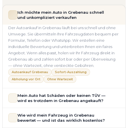
Ich möchte mein Auto in Grebenau schnell
und unkompliziert verkaufen
Der Autoankauf in Grebenau läuft bei uns schnell und ohne
Umwege. Sie übermitteln Ihre Fahrzeugdaten bequem per
Formular, Telefon oder WhatsApp. Wir erstellen eine
individuelle Bewertung und unterbreiten Ihnen ein faires
Angebot. Wenn alles passt, holen wir Ihr Fahrzeug direkt in
Grebenau ab und zahlen sofort bar oder per Überweisung
— ohne Wartezeit, ohne versteckte Gebühren.
Autoankauf Grebenau
Sofort-Auszahlung
Abholung vor Ort
Ohne Wartezeit
Mein Auto hat Schäden oder keinen TÜV —
wird es trotzdem in Grebenau angekauft?
Ja — wir kaufen auch Autos mit Unfallschaden,
Wie wird mein Fahrzeug in Grebenau
Motorschaden, Getriebeschaden, abgelaufenem TÜV oder
bewertet — und ist das wirklich kostenlos?
allgemeinem Reparaturbedarf direkt in Grebenau an. Der