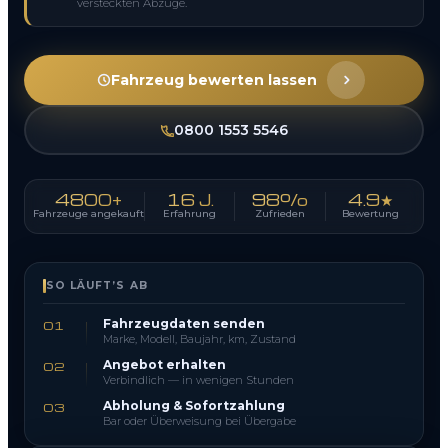
versteckten Abzüge.
Fahrzeug bewerten lassen
0800 1553 5546
4800+
16 J.
98%
4.9★
Fahrzeuge angekauft
Erfahrung
Zufrieden
Bewertung
SO LÄUFT’S AB
Fahrzeugdaten senden
01
Marke, Modell, Baujahr, km, Zustand
Angebot erhalten
02
Verbindlich — in wenigen Stunden
Abholung & Sofortzahlung
03
Bar oder Überweisung bei Übergabe