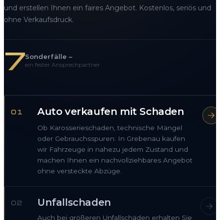
und erstellen Ihnen ein faires Angebot. Kostenlos, seriös und
ohne Verkaufsdruck.
7
Sonderfälle –
ein fester Ansprechpartner
Auto verkaufen mit Schaden
01
Ob Karosserieschaden, technische Mängel
oder Gebrauchsspuren: In Grebenau kaufen
wir Fahrzeuge in nahezu jedem Zustand und
machen Ihnen ein nachvollziehbares Angebot
ohne versteckte Abzüge.
Unfallschaden
02
Auch bei größeren Unfallschäden erhalten Sie