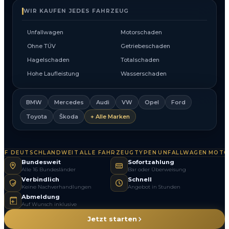
WIR KAUFEN JEDES FAHRZEUG
Unfallwagen
Motorschaden
Ohne TÜV
Getriebeschaden
Hagelschaden
Totalschaden
Hohe Laufleistung
Wasserschaden
BMW
Mercedes
Audi
VW
Opel
Ford
Toyota
Škoda
+ Alle Marken
 DEUTSCHLANDWEIT
ALLE FAHRZEUGTYPEN
UNFALLWAGEN
MOTOR
·
·
·
Bundesweit
Sofortzahlung
Alle 16 Bundesländer
Bar oder Überweisung
Verbindlich
Schnell
Keine Nachverhandlungen
Angebot in Stunden
Abmeldung
Auf Wunsch inklusive
Jetzt starten