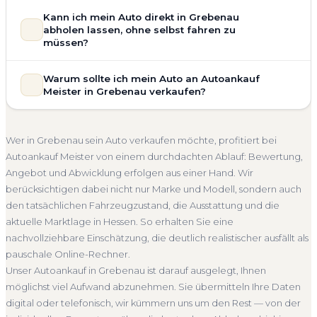
Zustand Ihres Fahrzeugs fließt transparent in unsere
Unsere Fahrzeugbewertung für den Autoankauf in
Kann ich mein Auto direkt in Grebenau
Bewertung ein. Anders als Online-Rechner berücksichtigen
Grebenau ist vollständig kostenlos und unverbindlich. Wir
abholen lassen, ohne selbst fahren zu
wir den realen Zustand und die aktuelle Nachfrage für eine
prüfen Marke, Modell, Baujahr, Kilometerstand, Ausstattung,
müssen?
realistische Preiseinschätzung.
Pflegezustand und die aktuelle Marktlage. So erhalten Sie
Selbstverständlich. Unser Autoankauf-Service in Grebenau
Unfallwagen Grebenau
Motorschaden
Ohne TÜV
keine pauschale Schätzung, sondern eine fundierte
Warum sollte ich mein Auto an Autoankauf
umfasst die kostenlose Abholung direkt an Ihrer Adresse —
Einschätzung, die nah am tatsächlichen Verkaufspreis liegt —
Getriebeschaden
Faire Bewertung
Meister in Grebenau verkaufen?
egal ob zu Hause, am Arbeitsplatz oder an einem Treffpunkt
speziell für den Markt in Hessen.
Ihrer Wahl in Grebenau und Umgebung. Auch nicht
Autoankauf Meister vereint Erfahrung, Transparenz und
Kostenlose Bewertung
Marktwert Grebenau
fahrbereite Fahrzeuge transportieren wir ab. Die Bezahlung
schnelle Abwicklung. Seit 2010 kaufen wir Fahrzeuge
Unverbindlich
Seriöse Einschätzung
Wer in Grebenau sein Auto verkaufen möchte, profitiert bei
erfolgt direkt bei Übergabe, auf Wunsch übernehmen wir
deutschlandweit an — auch in Grebenau und ganz Hessen.
Autoankauf Meister von einem durchdachten Ablauf: Bewertung,
auch die Abmeldung.
Sie erhalten eine kostenlose Bewertung, ein verbindliches
Angebot und Abwicklung erfolgen aus einer Hand. Wir
Abholung Grebenau
Nicht fahrbereit
Barzahlung
Angebot und auf Wunsch den kompletten Service von der
berücksichtigen dabei nicht nur Marke und Modell, sondern auch
Abholung bis zur Abmeldung. Über 4.800 zufriedene
Abmeldung inklusive
den tatsächlichen Fahrzeugzustand, die Ausstattung und die
Kunden sprechen für sich.
aktuelle Marktlage in Hessen. So erhalten Sie eine
Seit 2010
4.800+ Ankäufe
Komplettservice
Hessen
nachvollziehbare Einschätzung, die deutlich realistischer ausfällt als
pauschale Online-Rechner.
Unser Autoankauf in Grebenau ist darauf ausgelegt, Ihnen
möglichst viel Aufwand abzunehmen. Sie übermitteln Ihre Daten
digital oder telefonisch, wir kümmern uns um den Rest — von der