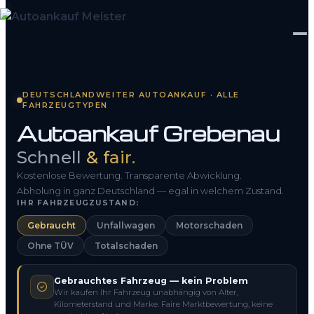
Startseite
DEUTSCHLANDWEITER AUTOANKAUF · ALLE
FAHRZEUGTYPEN
Fahrzeug Bewerten
Autoankauf Grebenau
So funktioniert’s
Schnell
& fair.
Kontakt
Kostenlose Bewertung. Transparente Abwicklung.
Abholung in ganz Deutschland — egal in welchem Zustand.
IHR FAHRZEUGZUSTAND:
FAQ
Gebraucht
Unfallwagen
Motorschaden
Ohne TÜV
Totalschaden
0800 1553 5546
Gebrauchtes Fahrzeug — kein Problem
Kostenlos anfragen
Wir kaufen Ihr Fahrzeug unabhängig von Alter,
Kilometerstand und Marke. Faire Marktbewertung, keine