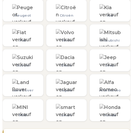
Peugeot
Citroën
Kia
Fiat
Volvo
Mitsubishi
Suzuki
Dacia
Jeep
Land Rover
Jaguar
Alfa Romeo
MINI
smart
Honda