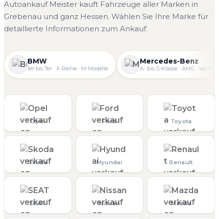
Autoankauf Meister kauft Fahrzeuge aller Marken in
Grebenau und ganz Hessen. Wählen Sie Ihre Marke für
detaillierte Informationen zum Ankauf.
BMW
Mercedes-Benz
1er bis 7er · X-Reihe · M-Modelle
A- bis S-Klasse · AMG · Vans
Opel
Ford
Toyota
Skoda
Hyundai
Renault
SEAT
Nissan
Mazda