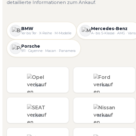
detaillierte Informationen zum Ankauf.
BMW
Mercedes-Benz
1er bis 7er · X-Reihe · M-Modelle
A- bis S-Klasse · AMG · Vans
Porsche
911 · Cayenne · Macan · Panamera
Opel
Ford
SEAT
Nissan