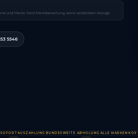
and und Marke. Faire Marktbewertung, keine versteckten Abzüge.
553 5546
ORTAUSZAHLUNG
BUNDESWEITE ABHOLUNG
ALLE MARKEN
KOSTENLO
·
·
·