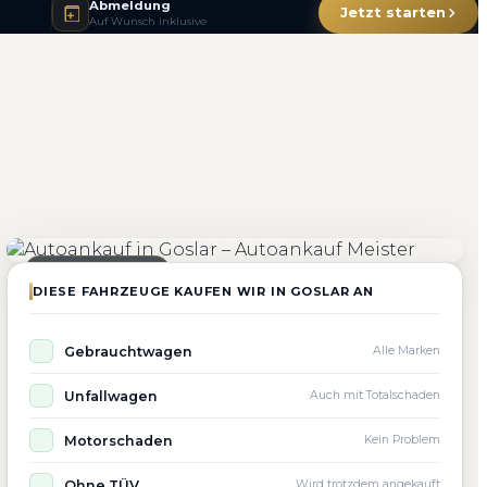
Abmeldung
Jetzt starten
Auf Wunsch inklusive
4.800+
4.9 ★
98%
Fahrzeuge angekauft
Kundenbewertung
Zufriedenheit
Seit 2010 aktiv
DIESE FAHRZEUGE KAUFEN WIR IN GOSLAR AN
Gebrauchtwagen
Alle Marken
Unfallwagen
Auch mit Totalschaden
Motorschaden
Kein Problem
Ohne TÜV
Wird trotzdem angekauft