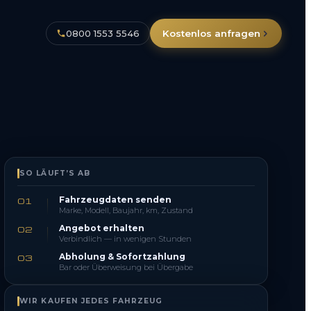
0800 1553 5546
Kostenlos anfragen
SO LÄUFT’S AB
Fahrzeugdaten senden
01
Marke, Modell, Baujahr, km, Zustand
Angebot erhalten
02
Verbindlich — in wenigen Stunden
Abholung & Sofortzahlung
03
Bar oder Überweisung bei Übergabe
WIR KAUFEN JEDES FAHRZEUG