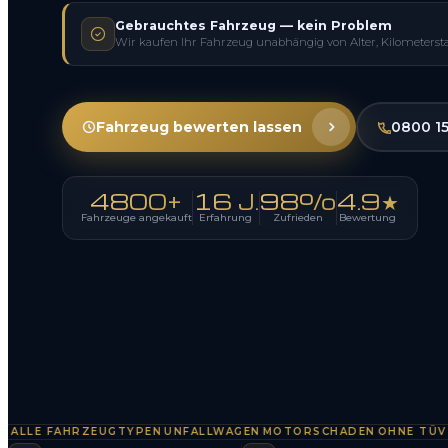
Gebrauchtes Fahrzeug — kein Problem
Wir kaufen Ihr Fahrzeug unabhängig von Alter, Kilometerst
Fahrzeug bewerten lassen
0800 1
4800+
16 J.
98%
4.9★
Fahrzeuge angekauft
Erfahrung
Zufrieden
Bewertung
LE FAHRZEUGTYPEN
UNFALLWAGEN
MOTORSCHADEN
OHNE TÜV
SOF
·
·
·
·