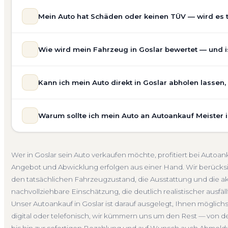
Mein Auto hat Schäden oder keinen TÜV — wird es 
Ja — wir kaufen auch Autos mit Unfallschaden, Motors
Wie wird mein Fahrzeug in Goslar bewertet — und is
allgemeinem Reparaturbedarf direkt in Goslar an. Der Zu
Bewertung ein. Anders als Online-Rechner berücksichti
Unsere Fahrzeugbewertung für den Autoankauf in Goslar i
für eine realistische Preiseinschätzung.
Kann ich mein Auto direkt in Goslar abholen lassen
Marke, Modell, Baujahr, Kilometerstand, Ausstattung, Pf
Unfallwagen Goslar
Motorschaden
Ohne TÜV
Ge
keine pauschale Schätzung, sondern eine fundierte Eins
Selbstverständlich. Unser Autoankauf-Service in Goslar 
speziell für den Markt in Niedersachsen.
Warum sollte ich mein Auto an Autoankauf Meister 
egal ob zu Hause, am Arbeitsplatz oder an einem Treffp
Kostenlose Bewertung
Marktwert Goslar
Unverbindli
fahrbereite Fahrzeuge transportieren wir ab. Die Bezah
Autoankauf Meister vereint Erfahrung, Transparenz und 
übernehmen wir auch die Abmeldung.
deutschlandweit an — auch in Goslar und ganz Niedersa
Abholung Goslar
Nicht fahrbereit
Barzahlung
Abm
Wer in Goslar sein Auto verkaufen möchte, profitiert bei Auto
verbindliches Angebot und auf Wunsch den kompletten
Angebot und Abwicklung erfolgen aus einer Hand. Wir berücks
4.800 zufriedene Kunden sprechen für sich.
den tatsächlichen Fahrzeugzustand, die Ausstattung und die ak
Seit 2010
4.800+ Ankäufe
Komplettservice
Niede
nachvollziehbare Einschätzung, die deutlich realistischer ausfäl
Unser Autoankauf in Goslar ist darauf ausgelegt, Ihnen möglic
digital oder telefonisch, wir kümmern uns um den Rest — von d