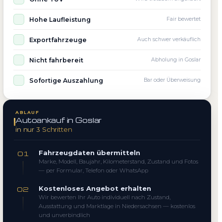
Hohe Laufleistung
Fair bewertet
Exportfahrzeuge
Auch schwer verkäuflich
Nicht fahrbereit
Abholung in Goslar
Sofortige Auszahlung
Bar oder Überweisung
ABLAUF
Autoankauf in Goslar
in nur 3 Schritten
Fahrzeugdaten übermitteln
01
Marke, Modell, Baujahr, Kilometerstand, Zustand und Fotos
— per Formular, Telefon oder WhatsApp
Kostenloses Angebot erhalten
02
Wir bewerten Ihr Auto individuell nach Zustand,
Ausstattung und Marktlage in Niedersachsen — kostenlos
und unverbindlich