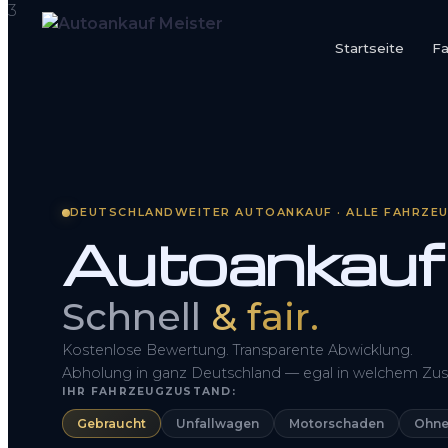
Startseite
F
Startseite
Fahrzeug Bewerten
So funktioniert’s
DEUTSCHLANDWEITER AUTOANKAUF · ALLE FAHRZE
Autoankauf
Kontakt
FAQ
Schnell
& fair.
Kostenlose Bewertung. Transparente Abwicklung.
Abholung in ganz Deutschland — egal in welchem Zus
IHR FAHRZEUGZUSTAND:
Gebraucht
Unfallwagen
Motorschaden
Ohne