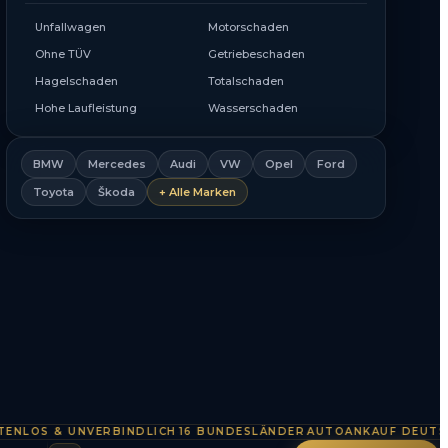
Unfallwagen
Motorschaden
Ohne TÜV
Getriebeschaden
Hagelschaden
Totalschaden
Hohe Laufleistung
Wasserschaden
BMW
Mercedes
Audi
VW
Opel
Ford
Toyota
Škoda
+ Alle Marken
S & UNVERBINDLICH
16 BUNDESLÄNDER
AUTOANKAUF DEUTSCHLA
·
·