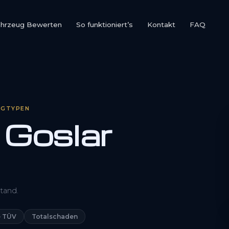
ahrzeug Bewerten
So funktioniert’s
Kontakt
FAQ
UGTYPEN
 Goslar
0800 1553 5546
tand.
Kostenlos anfragen
 TÜV
Totalschaden