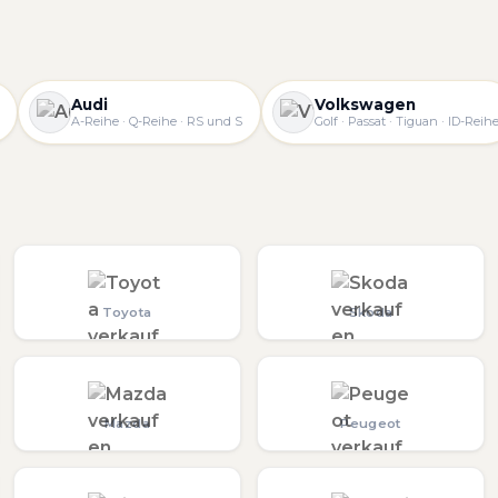
Audi
Volkswagen
A-Reihe · Q-Reihe · RS und S
Golf · Passat · Tiguan · ID-Reih
Toyota
Skoda
Mazda
Peugeot