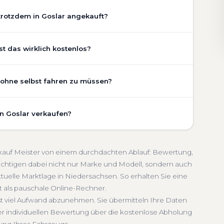
trotzdem in Goslar angekauft?
chaden, Getriebeschaden, abgelaufenem TÜV oder
t das wirklich kostenlos?
stand Ihres Fahrzeugs fließt transparent in unsere
gen wir den realen Zustand und die aktuelle Nachfrage
st vollständig kostenlos und unverbindlich. Wir prüfen
, ohne selbst fahren zu müssen?
legezustand und die aktuelle Marktlage. So erhalten Sie
triebeschaden
Faire Bewertung
chätzung, die nah am tatsächlichen Verkaufspreis liegt —
umfasst die kostenlose Abholung direkt an Ihrer Adresse —
in Goslar verkaufen?
unkt Ihrer Wahl in Goslar und Umgebung. Auch nicht
ch
Seriöse Einschätzung
lung erfolgt direkt bei Übergabe, auf Wunsch
schnelle Abwicklung. Seit 2010 kaufen wir Fahrzeuge
chsen. Sie erhalten eine kostenlose Bewertung, ein
eldung inklusive
ankauf Meister von einem durchdachten Ablauf: Bewertung,
 Service von der Abholung bis zur Abmeldung. Über
ichtigen dabei nicht nur Marke und Modell, sondern auch
tuelle Marktlage in Niedersachsen. So erhalten Sie eine
rsachsen
lt als pauschale Online-Rechner.
hst viel Aufwand abzunehmen. Sie übermitteln Ihre Daten
er individuellen Bewertung über die kostenlose Abholung