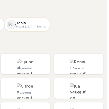
Tesla
e
Model 3, S, X, Y · Elektro
Hyundai
Renault
Citroën
Kia