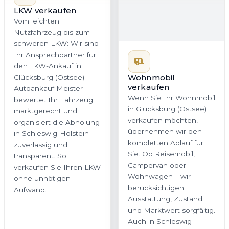
LKW verkaufen
Vom leichten
Wohnmobil
verkaufen
Nutzfahrzeug bis zum
Wenn Sie Ihr Wohnmobil
schweren LKW: Wir sind
in Glücksburg (Ostsee)
Ihr Ansprechpartner für
verkaufen möchten,
den LKW-Ankauf in
übernehmen wir den
Glücksburg (Ostsee).
kompletten Ablauf für
Autoankauf Meister
Sie. Ob Reisemobil,
bewertet Ihr Fahrzeug
Campervan oder
marktgerecht und
Wohnwagen – wir
organisiert die Abholung
berücksichtigen
in Schleswig-Holstein
Ausstattung, Zustand
zuverlässig und
und Marktwert sorgfältig.
transparent. So
Auch in Schleswig-
verkaufen Sie Ihren LKW
Holstein profitieren Sie
ohne unnötigen
von einer fairen
Aufwand.
Bewertung und einer
bequemen Abholung.
Jetzt Wohnmobil
Jetzt LKW bewerten
bewerten