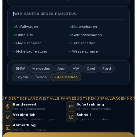
WIR KAUFEN JEDES FAHRZEUG
Unfallwagen
Motorschaden
Ohne TÜV
Getriebeschaden
Hagelschaden
Totalschaden
Hohe Laufleistung
Wasserschaden
BMW
Mercedes
Audi
VW
Opel
Ford
Toyota
Škoda
+ Alle Marken
F DEUTSCHLANDWEIT
ALLE FAHRZEUGTYPEN
UNFALLWAGEN
MOTOR
·
·
·
Bundesweit
Sofortzahlung
Alle 16 Bundesländer
Bar oder Überweisung
Verbindlich
Schnell
Keine Nachverhandlungen
Angebot in Stunden
Abmeldung
Auf Wunsch inklusive