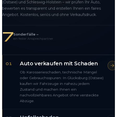
(Ostsee) und Schleswig-Holstein – wir prüfen Ihr Auto,
bewerten es transparent und erstellen Ihnen ein faires
Angebot. Kostenlos, seriös und ohne Verkaufsdruck.
7
Sonderfälle –
ein fester Ansprechpartner
Auto verkaufen mit Schaden
01
Ob Karosserieschaden, technische Mängel
oder Gebrauchsspuren: In Glücksburg (Ostsee)
kaufen wir Fahrzeuge in nahezu jedem
Zustand und machen Ihnen ein
nachvollziehbares Angebot ohne versteckte
Abzüge.