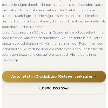
Abholung Glücksburg (Ostsee)
Nicht fahrbereit
Bewertung, ein verbindliches Angebot und auf Wunsch den
berücksichtigen dabei nicht nur Marke und Modell, sondern auch
kompletten Service von der Abholung bis zur Abmeldung.
Barzahlung
Abmeldung inklusive
den tatsächlichen Fahrzeugzustand, die Ausstattung und die
Über 4.800 zufriedene Kunden sprechen für sich.
aktuelle Marktlage in Schleswig-Holstein. So erhalten Sie eine
Seit 2010
4.800+ Ankäufe
Komplettservice
nachvollziehbare Einschätzung, die deutlich realistischer ausfällt als
Schleswig-Holstein
pauschale Online-Rechner.
Unser Autoankauf in Glücksburg (Ostsee) ist darauf ausgelegt, Ihnen
möglichst viel Aufwand abzunehmen. Sie übermitteln Ihre Daten
digital oder telefonisch, wir kümmern uns um den Rest — von der
individuellen Bewertung über die kostenlose Abholung bis hin zur
sofortigen Bezahlung und auf Wunsch auch Abmeldung Ihres
Fahrzeugs.
Auto jetzt in Glücksburg (Ostsee) verkaufen
0800 1553 5546