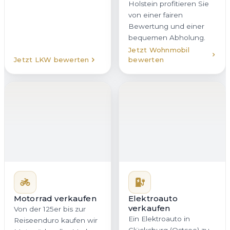
Motorrad verkaufen
Von der 125er bis zur
Elektroauto
verkaufen
Reiseenduro kaufen wir
Ein Elektroauto in
Motorräder aller Marken
Glücksburg (Ostsee) zu
in Glücksburg (Ostsee)
verkaufen erfordert
an. Statt Inseraten,
Erfahrung mit
Preisverhandlungen und
Batteriezustand,
unsicheren Terminen
Reichweite und
erhalten Sie bei uns ein
Ladehistorie. Genau
direktes Angebot mit
darauf ist unser Team
klaren Bedingungen. Auf
spezialisiert. Wir
Wunsch holen wir Ihr
bewerten Ihr E-Auto
Motorrad in Glücksburg
nachvollziehbar,
(Ostsee) oder überall in
marktorientiert und fair,
Schleswig-Holstein