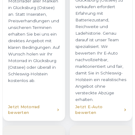
damit Sie in Schleswig-
kostenlos ab.
Holstein ein realistisches
Angebot ohne
versteckte Abzüge
erhalten.
Jetzt Motorrad
Jetzt E-Auto
bewerten
bewerten
Hybridfahrzeug
verkaufen
Unfallwagen
Ob Plug-in-Hybrid oder
verkaufen
Vollhybrid – wir kaufen
Auch beschädigte
Hybridfahrzeuge in
Fahrzeuge kaufen wir in
Glücksburg (Ostsee) mit
Glücksburg (Ostsee)
transparenter
zuverlässig an. Ob
Bewertung an. Dabei
Karosserieschaden,