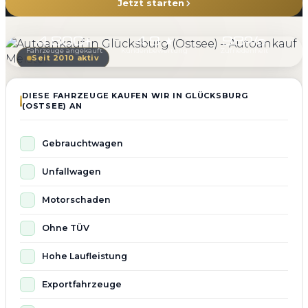
Jetzt starten
4.800+
4.9 ★
98%
Fahrzeuge angekauft
Kundenbewertung
Zufriedenheit
Seit 2010 aktiv
DIESE FAHRZEUGE KAUFEN WIR IN GLÜCKSBURG
(OSTSEE) AN
Gebrauchtwagen
Unfallwagen
Motorschaden
Ohne TÜV
Hohe Laufleistung
Exportfahrzeuge