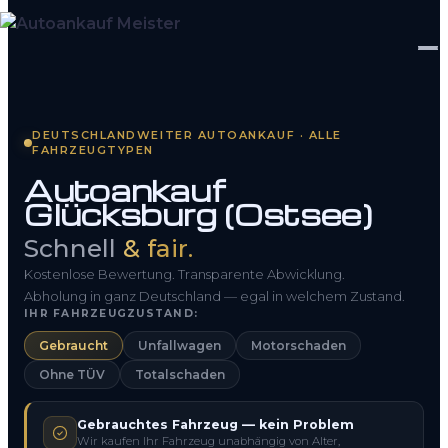
Startseite
DEUTSCHLANDWEITER AUTOANKAUF · ALLE
FAHRZEUGTYPEN
Fahrzeug Bewerten
Autoankauf
Glücksburg (Ostsee)
So funktioniert’s
Schnell
& fair.
Kontakt
Kostenlose Bewertung. Transparente Abwicklung.
FAQ
Abholung in ganz Deutschland — egal in welchem Zustand.
IHR FAHRZEUGZUSTAND:
Gebraucht
Unfallwagen
Motorschaden
0800 1553 5546
Ohne TÜV
Totalschaden
Kostenlos anfragen
Gebrauchtes Fahrzeug — kein Problem
Wir kaufen Ihr Fahrzeug unabhängig von Alter,