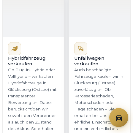
berücksichtigen wir
Motorschaden oder
sowohl den Verbrenner
Hagelschaden – Sie
als auch den Zustand
erhalten bei uns eine
des Akkus. So erhalten
ehrliche Einschätzung
Sie in Schleswig-
und ein verbindliches
Holstein ein stimmiges
Angebot. Gerade beim
Angebot, das dem
Verkauf von Unfallwagen
tatsächlichen
in Schleswig-Holstein ist
Fahrzeugwert gerecht
Transparenz
wird.
entscheidend, und
genau dafür stehen wir.
Jetzt Hybrid
Jetzt Unfallwagen
bewerten
bewerten
Firmenwagen
Gebrauchtwagen