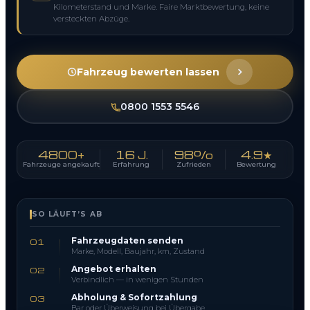
Kilometerstand und Marke. Faire Marktbewertung, keine
versteckten Abzüge.
Fahrzeug bewerten lassen
0800 1553 5546
4800+
16 J.
98%
4.9★
Fahrzeuge angekauft
Erfahrung
Zufrieden
Bewertung
SO LÄUFT’S AB
Fahrzeugdaten senden
01
Marke, Modell, Baujahr, km, Zustand
Angebot erhalten
02
Verbindlich — in wenigen Stunden
Abholung & Sofortzahlung
03
Bar oder Überweisung bei Übergabe