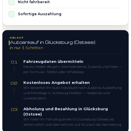
Nicht fahrbereit
Sofortige Auszahlung
ABLAUF
Autoankauf in Glücksburg (Ostsee)
in nur 3 Schritten
Fahrzeugdaten übermitteln
01
Marke, Modell, Baujahr, Kilometerstand, Zustand und Fotos —
per Formular, Telefon oder WhatsApp
Kostenloses Angebot erhalten
02
Wir bewerten Ihr Auto individuell nach Zustand, Ausstattung
und Marktlage in Schleswig-Holstein — kostenlos und
unverbindlich
Abholung und Bezahlung in Glücksburg
03
(Ostsee)
Wir holen Ihr Fahrzeug direkt in Glücksburg (Ostsee) ab,
zahlen sofort und übernehmen auf Wunsch die Abmeldung