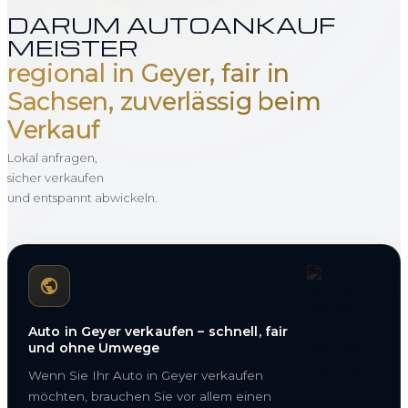
DARUM AUTOANKAUF
MEISTER
regional in Geyer, fair in
Sachsen, zuverlässig beim
Verkauf
Lokal anfragen,
sicher verkaufen
und entspannt abwickeln.
Auto in Geyer verkaufen – schnell, fair
und ohne Umwege
Wenn Sie Ihr Auto in Geyer verkaufen
möchten, brauchen Sie vor allem einen