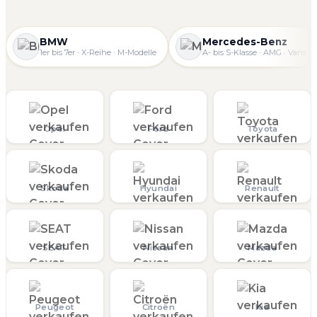
BMW
Mercedes-Benz
1er bis 7er · X-Reihe · M-Modelle
A- bis S-Klasse · AMG · Vans
Opel
Ford
Toyota
Skoda
Hyundai
Renault
SEAT
Nissan
Mazda
Peugeot
Citroën
Kia