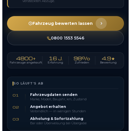
versteckten Abzüge.
Fahrzeug bewerten lassen
0800 1553 5546
4800+
16 J.
98%
4.9★
Fahrzeuge angekauft
Erfahrung
Zufrieden
Bewertung
SO LÄUFT’S AB
Fahrzeugdaten senden
01
Marke, Modell, Baujahr, km, Zustand
Angebot erhalten
02
Verbindlich — in wenigen Stunden
Abholung & Sofortzahlung
03
Bar oder Überweisung bei Übergabe