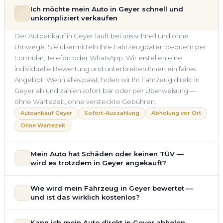
Ich möchte mein Auto in Geyer schnell und
unkompliziert verkaufen
Der Autoankauf in Geyer läuft bei uns schnell und ohne
Umwege. Sie übermitteln Ihre Fahrzeugdaten bequem per
Formular, Telefon oder WhatsApp. Wir erstellen eine
individuelle Bewertung und unterbreiten Ihnen ein faires
Angebot. Wenn alles passt, holen wir Ihr Fahrzeug direkt in
Geyer ab und zahlen sofort bar oder per Überweisung —
ohne Wartezeit, ohne versteckte Gebühren.
Autoankauf Geyer
Sofort-Auszahlung
Abholung vor Ort
Ohne Wartezeit
Mein Auto hat Schäden oder keinen TÜV —
wird es trotzdem in Geyer angekauft?
Ja — wir kaufen auch Autos mit Unfallschaden,
Wie wird mein Fahrzeug in Geyer bewertet —
Motorschaden, Getriebeschaden, abgelaufenem TÜV oder
und ist das wirklich kostenlos?
allgemeinem Reparaturbedarf direkt in Geyer an. Der
Zustand Ihres Fahrzeugs fließt transparent in unsere
Unsere Fahrzeugbewertung für den Autoankauf in Geyer ist
Kann ich mein Auto direkt in Geyer abholen