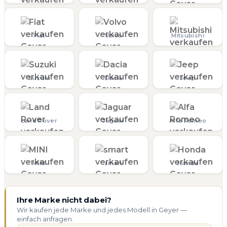
Fiat
Volvo
Mitsubishi
Suzuki
Dacia
Jeep
Land Rover
Jaguar
Alfa Romeo
MINI
smart
Honda
Ihre Marke nicht dabei?
Wir kaufen jede Marke und jedes Modell in Geyer —
einfach anfragen.