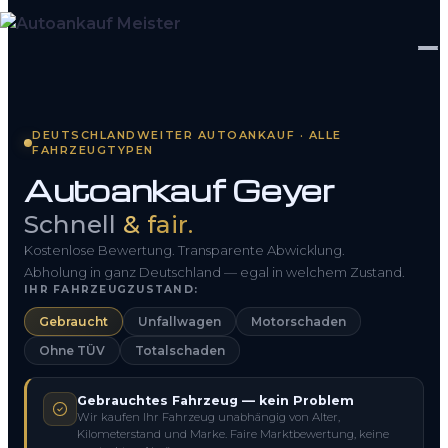
Startseite
DEUTSCHLANDWEITER AUTOANKAUF · ALLE
FAHRZEUGTYPEN
Fahrzeug Bewerten
Autoankauf Geyer
So funktioniert’s
Schnell
& fair.
Kontakt
Kostenlose Bewertung. Transparente Abwicklung.
Abholung in ganz Deutschland — egal in welchem Zustand.
IHR FAHRZEUGZUSTAND:
FAQ
Gebraucht
Unfallwagen
Motorschaden
Ohne TÜV
Totalschaden
0800 1553 5546
Gebrauchtes Fahrzeug — kein Problem
Kostenlos anfragen
Wir kaufen Ihr Fahrzeug unabhängig von Alter,
Kilometerstand und Marke. Faire Marktbewertung, keine