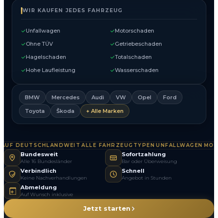
WIR KAUFEN JEDES FAHRZEUG
Unfallwagen
Motorschaden
Ohne TÜV
Getriebeschaden
Hagelschaden
Totalschaden
Hohe Laufleistung
Wasserschaden
BMW
Mercedes
Audi
VW
Opel
Ford
Toyota
Škoda
+ Alle Marken
F DEUTSCHLANDWEIT
ALLE FAHRZEUGTYPEN
UNFALLWAGEN
MOTOR
·
·
·
Bundesweit
Sofortzahlung
Alle 16 Bundesländer
Bar oder Überweisung
Verbindlich
Schnell
Keine Nachverhandlungen
Angebot in Stunden
Abmeldung
Auf Wunsch inklusive
Jetzt starten