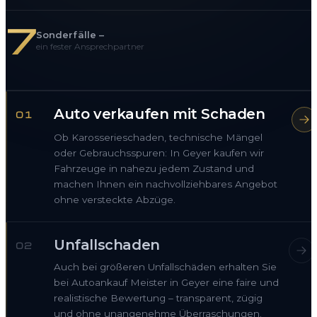
7
Sonderfälle –
ein fester Ansprechpartner
Auto verkaufen mit Schaden
01
Ob Karosserieschaden, technische Mängel
oder Gebrauchsspuren: In Geyer kaufen wir
Fahrzeuge in nahezu jedem Zustand und
machen Ihnen ein nachvollziehbares Angebot
ohne versteckte Abzüge.
Unfallschaden
02
Auch bei größeren Unfallschäden erhalten Sie
bei Autoankauf Meister in Geyer eine faire und
realistische Bewertung – transparent, zügig
und ohne unangenehme Überraschungen.