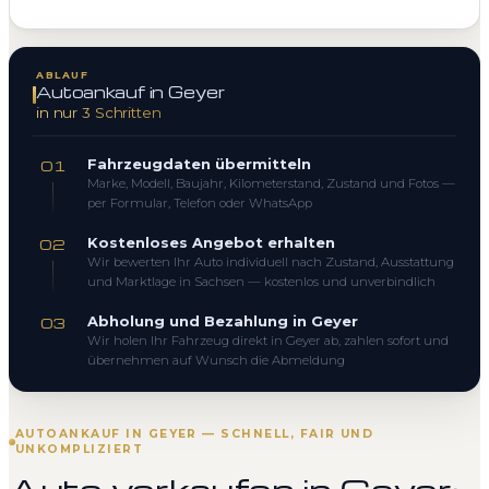
ABLAUF
Autoankauf in Geyer
in nur 3 Schritten
Fahrzeugdaten übermitteln
01
Marke, Modell, Baujahr, Kilometerstand, Zustand und Fotos —
per Formular, Telefon oder WhatsApp
Kostenloses Angebot erhalten
02
Wir bewerten Ihr Auto individuell nach Zustand, Ausstattung
und Marktlage in Sachsen — kostenlos und unverbindlich
Abholung und Bezahlung in Geyer
03
Wir holen Ihr Fahrzeug direkt in Geyer ab, zahlen sofort und
übernehmen auf Wunsch die Abmeldung
AUTOANKAUF IN GEYER — SCHNELL, FAIR UND
UNKOMPLIZIERT