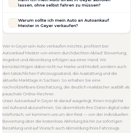
Bewertung ein. Anders als Online-Rechner berücksichtigen
vollständig kostenlos und unverbindlich. Wir prüfen Marke,
lassen, ohne selbst fahren zu müssen?
wir den realen Zustand und die aktuelle Nachfrage für eine
Modell, Baujahr, Kilometerstand, Ausstattung, Pflegezustand
realistische Preiseinschätzung.
und die aktuelle Marktlage. So erhalten Sie keine pauschale
Selbstverständlich. Unser Autoankauf-Service in Geyer
Warum sollte ich mein Auto an Autoankauf
Unfallwagen Geyer
Motorschaden
Ohne TÜV
Schätzung, sondern eine fundierte Einschätzung, die nah am
umfasst die kostenlose Abholung direkt an Ihrer Adresse —
Meister in Geyer verkaufen?
tatsächlichen Verkaufspreis liegt — speziell für den Markt in
Getriebeschaden
Faire Bewertung
egal ob zu Hause, am Arbeitsplatz oder an einem Treffpunkt
Sachsen.
Ihrer Wahl in Geyer und Umgebung. Auch nicht fahrbereite
Autoankauf Meister vereint Erfahrung, Transparenz und
Kostenlose Bewertung
Marktwert Geyer
Unverbindlich
Fahrzeuge transportieren wir ab. Die Bezahlung erfolgt
schnelle Abwicklung. Seit 2010 kaufen wir Fahrzeuge
Wer in Geyer sein Auto verkaufen möchte, profitiert bei
direkt bei Übergabe, auf Wunsch übernehmen wir auch die
Seriöse Einschätzung
deutschlandweit an — auch in Geyer und ganz Sachsen. Sie
Autoankauf Meister von einem durchdachten Ablauf: Bewertung,
Abmeldung.
erhalten eine kostenlose Bewertung, ein verbindliches
Angebot und Abwicklung erfolgen aus einer Hand. Wir
Abholung Geyer
Nicht fahrbereit
Barzahlung
Angebot und auf Wunsch den kompletten Service von der
berücksichtigen dabei nicht nur Marke und Modell, sondern auch
Abholung bis zur Abmeldung. Über 4.800 zufriedene
Abmeldung inklusive
den tatsächlichen Fahrzeugzustand, die Ausstattung und die
Kunden sprechen für sich.
aktuelle Marktlage in Sachsen. So erhalten Sie eine
Seit 2010
4.800+ Ankäufe
Komplettservice
Sachsen
nachvollziehbare Einschätzung, die deutlich realistischer ausfällt als
pauschale Online-Rechner.
Unser Autoankauf in Geyer ist darauf ausgelegt, Ihnen möglichst
viel Aufwand abzunehmen. Sie übermitteln Ihre Daten digital oder
telefonisch, wir kümmern uns um den Rest — von der individuellen
Bewertung über die kostenlose Abholung bis hin zur sofortigen
Bezahlung und auf Wunsch auch Abmeldung Ihres Fahrzeugs.