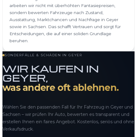
arbeiten wir nicht mit überhöhten Fantasiepreisen,
sondern bewerten Fahrzeuge nach Zustand,
Ausstattung, Marktchancen und Nachfrage in Geyer
sowie in Sachsen. Das schafft Vertrauen und sorgt für
Entscheidungen, die auf einer soliden Grundlage
beruhen.
SONDERFÄLLE & SCHÄDEN IN GEYER
WIR KAUFEN IN
GEYER,
was andere oft ablehnen.
Wählen Sie den passenden Fall für Ihr Fahrzeug in Geyer und
Sachsen – wir prüfen Ihr Auto, bewerten es transparent und
erstellen Ihnen ein faires Angebot. Kostenlos, seriös und ohne
Verkaufsdruck.