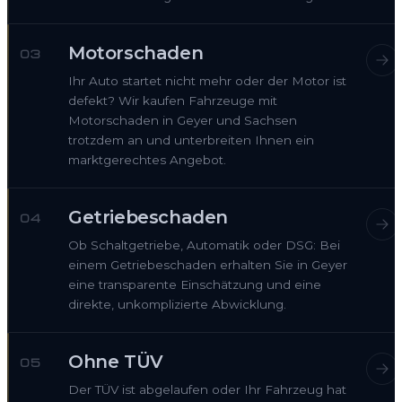
Motorschaden
03
Ihr Auto startet nicht mehr oder der Motor ist
defekt? Wir kaufen Fahrzeuge mit
Motorschaden in Geyer und Sachsen
trotzdem an und unterbreiten Ihnen ein
marktgerechtes Angebot.
Getriebeschaden
04
Ob Schaltgetriebe, Automatik oder DSG: Bei
einem Getriebeschaden erhalten Sie in Geyer
eine transparente Einschätzung und eine
direkte, unkomplizierte Abwicklung.
Ohne TÜV
05
Der TÜV ist abgelaufen oder Ihr Fahrzeug hat