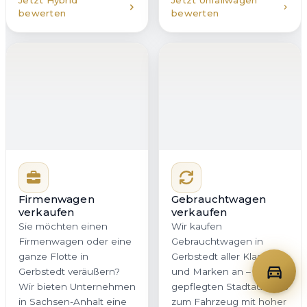
in Sachsen-Anhalt eine
zum Fahrzeug mit hoher
professionelle, diskrete
Laufleistung.
und zeitsparende
Entscheidend ist eine
Lösung. Mit klarer
faire und
Dokumentation,
nachvollziehbare
schneller
Bewertung. Genau das
Kommunikation und
erhalten Sie bei
planbarer Abholung
Autoankauf Meister für
bleibt Ihr Betriebsablauf
Gerbstedt und ganz
zuverlässig im Takt.
Sachsen-Anhalt – ohne
versteckte
Nachverhandlungen.
Jetzt Firmenwagen
Jetzt Gebrauchtwagen
bewerten
bewerten
Oldtimer verkaufen