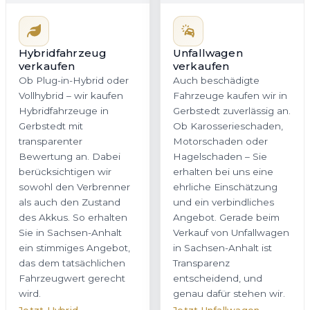
Sie in Sachsen-Anhalt
Angebot. Gerade beim
ein stimmiges Angebot,
Verkauf von Unfallwagen
das dem tatsächlichen
in Sachsen-Anhalt ist
Fahrzeugwert gerecht
Transparenz
wird.
entscheidend, und
genau dafür stehen wir.
Jetzt Hybrid
Jetzt Unfallwagen
bewerten
bewerten
Firmenwagen
Gebrauchtwagen
verkaufen
verkaufen
Sie möchten einen
Wir kaufen
Firmenwagen oder eine
Gebrauchtwagen in
ganze Flotte in
Gerbstedt aller Klassen
Gerbstedt veräußern?
und Marken an – vom
Wir bieten Unternehmen
gepflegten Stadtauto bis