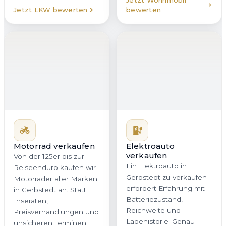
Elektroauto
verkaufen
Ein Elektroauto in
Gerbstedt zu verkaufen
erfordert Erfahrung mit
Motorrad verkaufen
Batteriezustand,
Von der 125er bis zur
Reichweite und
Reiseenduro kaufen wir
Ladehistorie. Genau
Motorräder aller Marken
darauf ist unser Team
in Gerbstedt an. Statt
spezialisiert. Wir
Inseraten,
bewerten Ihr E-Auto
Preisverhandlungen und
nachvollziehbar,
unsicheren Terminen
marktorientiert und fair,
erhalten Sie bei uns ein
damit Sie in Sachsen-
direktes Angebot mit
Anhalt ein realistisches
klaren Bedingungen. Auf
Angebot ohne
Wunsch holen wir Ihr
versteckte Abzüge
Motorrad in Gerbstedt
erhalten.
oder überall in Sachsen-