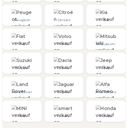
Peugeot
Citroën
Kia
Fiat
Volvo
Mitsubishi
Suzuki
Dacia
Jeep
Land Rover
Jaguar
Alfa Romeo
MINI
smart
Honda