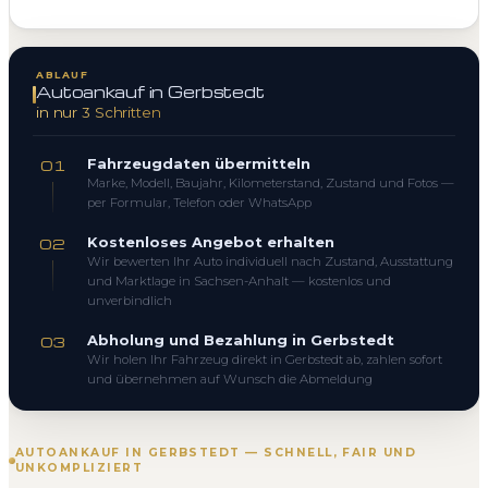
ABLAUF
Autoankauf in Gerbstedt
in nur 3 Schritten
Fahrzeugdaten übermitteln
01
Marke, Modell, Baujahr, Kilometerstand, Zustand und Fotos —
per Formular, Telefon oder WhatsApp
Kostenloses Angebot erhalten
02
Wir bewerten Ihr Auto individuell nach Zustand, Ausstattung
und Marktlage in Sachsen-Anhalt — kostenlos und
unverbindlich
Abholung und Bezahlung in Gerbstedt
03
Wir holen Ihr Fahrzeug direkt in Gerbstedt ab, zahlen sofort
und übernehmen auf Wunsch die Abmeldung
AUTOANKAUF IN GERBSTEDT — SCHNELL, FAIR UND
UNKOMPLIZIERT