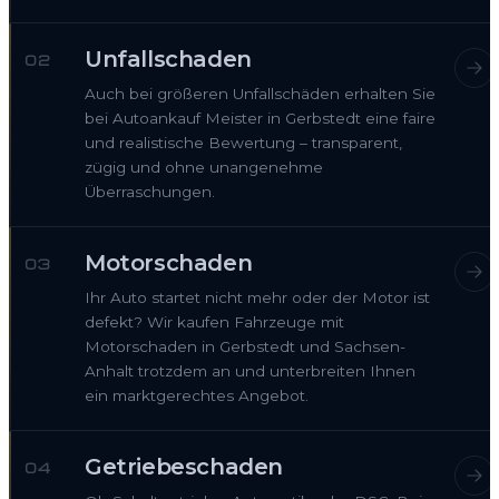
Unfallschaden
02
Auch bei größeren Unfallschäden erhalten Sie
bei Autoankauf Meister in Gerbstedt eine faire
und realistische Bewertung – transparent,
zügig und ohne unangenehme
Überraschungen.
Motorschaden
03
Ihr Auto startet nicht mehr oder der Motor ist
defekt? Wir kaufen Fahrzeuge mit
Motorschaden in Gerbstedt und Sachsen-
Anhalt trotzdem an und unterbreiten Ihnen
ein marktgerechtes Angebot.
Getriebeschaden
04