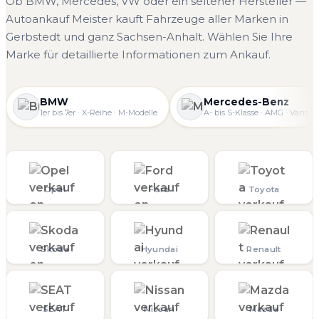
Ob BMW, Mercedes, VW oder ein seltener Hersteller —
Autoankauf Meister kauft Fahrzeuge aller Marken in
Gerbstedt und ganz Sachsen-Anhalt. Wählen Sie Ihre
Marke für detaillierte Informationen zum Ankauf.
BMW
Mercedes-Benz
1er bis 7er · X-Reihe · M-Modelle
A- bis S-Klasse · AMG · Vans
Opel
Ford
Toyota
Skoda
Hyundai
Renault
SEAT
Nissan
Mazda