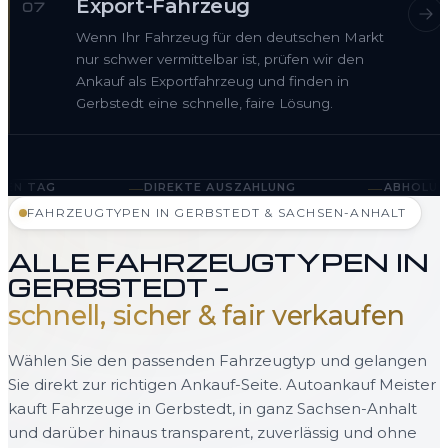
Export-Fahrzeug
07
Wenn Ihr Fahrzeug für den deutschen Markt
nur schwer vermittelbar ist, prüfen wir den
Ankauf als Exportfahrzeug und finden in
Gerbstedt eine schnelle, faire Lösung.
—
—
DIREKTE AUSZAHLUNG
ABHOLUNG IN GERBSTEDT
FAHRZEUGTYPEN IN GERBSTEDT & SACHSEN-ANHALT
ALLE FAHRZEUGTYPEN IN
GERBSTEDT —
schnell, sicher & fair verkaufen
Wählen Sie den passenden Fahrzeugtyp und gelangen
Sie direkt zur richtigen Ankauf-Seite. Autoankauf Meister
kauft Fahrzeuge in Gerbstedt, in ganz Sachsen-Anhalt
und darüber hinaus transparent, zuverlässig und ohne