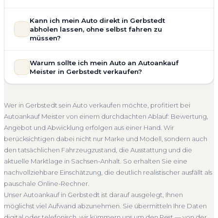
allgemeinem Reparaturbedarf direkt in Gerbstedt an. Der
Zustand Ihres Fahrzeugs fließt transparent in unsere
Unsere Fahrzeugbewertung für den Autoankauf in
Kann ich mein Auto direkt in Gerbstedt
Bewertung ein. Anders als Online-Rechner berücksichtigen
Gerbstedt ist vollständig kostenlos und unverbindlich. Wir
abholen lassen, ohne selbst fahren zu
wir den realen Zustand und die aktuelle Nachfrage für eine
prüfen Marke, Modell, Baujahr, Kilometerstand, Ausstattung,
müssen?
realistische Preiseinschätzung.
Pflegezustand und die aktuelle Marktlage. So erhalten Sie
Selbstverständlich. Unser Autoankauf-Service in Gerbstedt
Unfallwagen Gerbstedt
Motorschaden
Ohne TÜV
keine pauschale Schätzung, sondern eine fundierte
Warum sollte ich mein Auto an Autoankauf
umfasst die kostenlose Abholung direkt an Ihrer Adresse —
Einschätzung, die nah am tatsächlichen Verkaufspreis liegt —
Getriebeschaden
Faire Bewertung
Meister in Gerbstedt verkaufen?
egal ob zu Hause, am Arbeitsplatz oder an einem Treffpunkt
speziell für den Markt in Sachsen-Anhalt.
Ihrer Wahl in Gerbstedt und Umgebung. Auch nicht
Autoankauf Meister vereint Erfahrung, Transparenz und
Kostenlose Bewertung
Marktwert Gerbstedt
fahrbereite Fahrzeuge transportieren wir ab. Die Bezahlung
schnelle Abwicklung. Seit 2010 kaufen wir Fahrzeuge
Unverbindlich
Seriöse Einschätzung
Wer in Gerbstedt sein Auto verkaufen möchte, profitiert bei
erfolgt direkt bei Übergabe, auf Wunsch übernehmen wir
deutschlandweit an — auch in Gerbstedt und ganz Sachsen-
Autoankauf Meister von einem durchdachten Ablauf: Bewertung,
auch die Abmeldung.
Anhalt. Sie erhalten eine kostenlose Bewertung, ein
Angebot und Abwicklung erfolgen aus einer Hand. Wir
Abholung Gerbstedt
Nicht fahrbereit
Barzahlung
verbindliches Angebot und auf Wunsch den kompletten
berücksichtigen dabei nicht nur Marke und Modell, sondern auch
Service von der Abholung bis zur Abmeldung. Über 4.800
Abmeldung inklusive
den tatsächlichen Fahrzeugzustand, die Ausstattung und die
zufriedene Kunden sprechen für sich.
aktuelle Marktlage in Sachsen-Anhalt. So erhalten Sie eine
Seit 2010
4.800+ Ankäufe
Komplettservice
nachvollziehbare Einschätzung, die deutlich realistischer ausfällt als
Sachsen-Anhalt
pauschale Online-Rechner.
Unser Autoankauf in Gerbstedt ist darauf ausgelegt, Ihnen
möglichst viel Aufwand abzunehmen. Sie übermitteln Ihre Daten
digital oder telefonisch, wir kümmern uns um den Rest — von der