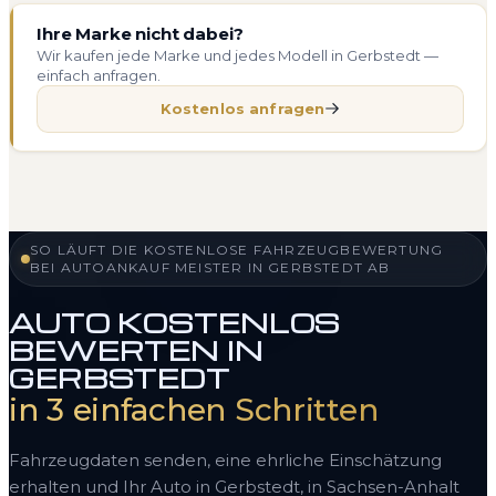
Ihre Marke nicht dabei?
Wir kaufen jede Marke und jedes Modell in Gerbstedt —
einfach anfragen.
Kostenlos anfragen
SO LÄUFT DIE KOSTENLOSE FAHRZEUGBEWERTUNG
BEI AUTOANKAUF MEISTER IN GERBSTEDT AB
AUTO KOSTENLOS
BEWERTEN IN
GERBSTEDT
in 3 einfachen Schritten
Fahrzeugdaten senden, eine ehrliche Einschätzung
erhalten und Ihr Auto in Gerbstedt, in Sachsen-Anhalt