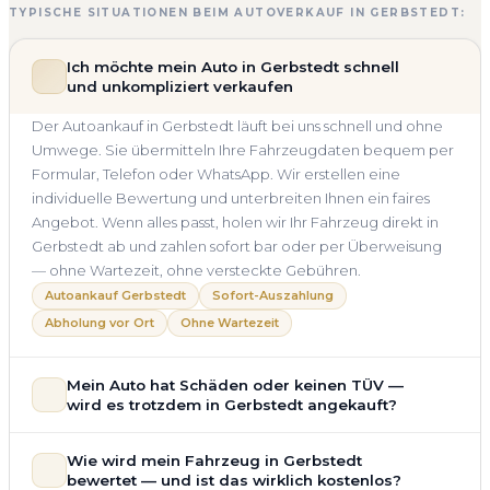
TYPISCHE SITUATIONEN BEIM AUTOVERKAUF IN GERBSTEDT:
Ich möchte mein Auto in Gerbstedt schnell
und unkompliziert verkaufen
Der Autoankauf in Gerbstedt läuft bei uns schnell und ohne
Umwege. Sie übermitteln Ihre Fahrzeugdaten bequem per
Formular, Telefon oder WhatsApp. Wir erstellen eine
individuelle Bewertung und unterbreiten Ihnen ein faires
Angebot. Wenn alles passt, holen wir Ihr Fahrzeug direkt in
Gerbstedt ab und zahlen sofort bar oder per Überweisung
— ohne Wartezeit, ohne versteckte Gebühren.
Autoankauf Gerbstedt
Sofort-Auszahlung
Abholung vor Ort
Ohne Wartezeit
Mein Auto hat Schäden oder keinen TÜV —
wird es trotzdem in Gerbstedt angekauft?
Ja — wir kaufen auch Autos mit Unfallschaden,
Wie wird mein Fahrzeug in Gerbstedt
Motorschaden, Getriebeschaden, abgelaufenem TÜV oder
bewertet — und ist das wirklich kostenlos?