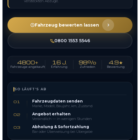
versteckten Abzüge.
Fahrzeug bewerten lassen
0800 1553 5546
4800+
16 J.
98%
4.9★
Fahrzeuge angekauft
Erfahrung
Zufrieden
Bewertung
SO LÄUFT’S AB
Fahrzeugdaten senden
01
Marke, Modell, Baujahr, km, Zustand
Angebot erhalten
02
Verbindlich — in wenigen Stunden
Abholung & Sofortzahlung
03
Bar oder Überweisung bei Übergabe