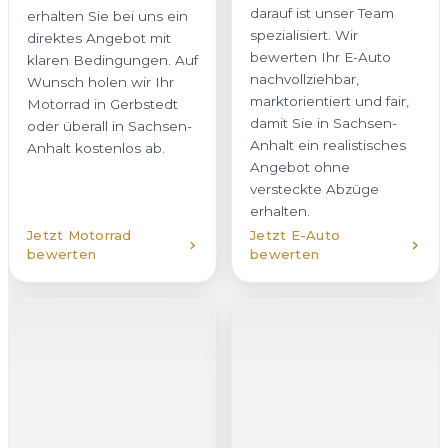
Anhalt kostenlos ab.
Jetzt Motorrad
Jetzt E-Auto
bewerten
bewerten
Hybridfahrzeug
verkaufen
Unfallwagen
Ob Plug-in-Hybrid oder
verkaufen
Vollhybrid – wir kaufen
Auch beschädigte
Hybridfahrzeuge in
Fahrzeuge kaufen wir in
Gerbstedt mit
Gerbstedt zuverlässig an.
transparenter
Ob Karosserieschaden,
Bewertung an. Dabei
Motorschaden oder
berücksichtigen wir
Hagelschaden – Sie
sowohl den Verbrenner
erhalten bei uns eine
als auch den Zustand
ehrliche Einschätzung
des Akkus. So erhalten
und ein verbindliches