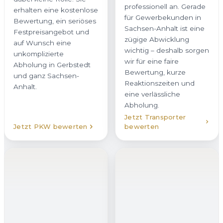
für Gewerbekunden in
erhalten eine kostenlose
Sachsen-Anhalt ist eine
Bewertung, ein seriöses
zügige Abwicklung
Festpreisangebot und
wichtig – deshalb sorgen
auf Wunsch eine
wir für eine faire
unkomplizierte
Bewertung, kurze
Abholung in Gerbstedt
Reaktionszeiten und
und ganz Sachsen-
eine verlässliche
Anhalt.
Abholung.
Jetzt Transporter
Jetzt PKW bewerten
bewerten
LKW verkaufen
Vom leichten
Wohnmobil
verkaufen
Nutzfahrzeug bis zum
Wenn Sie Ihr Wohnmobil
schweren LKW: Wir sind