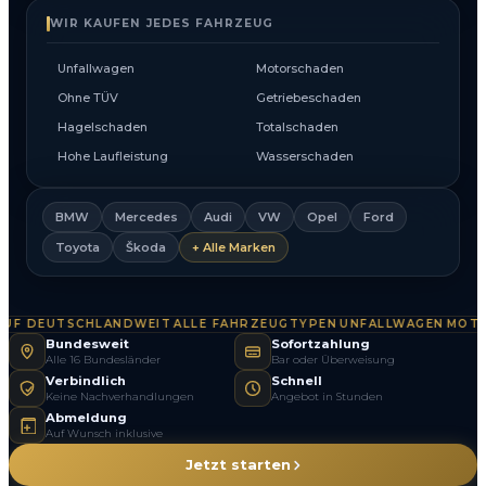
WIR KAUFEN JEDES FAHRZEUG
Unfallwagen
Motorschaden
Ohne TÜV
Getriebeschaden
Hagelschaden
Totalschaden
Hohe Laufleistung
Wasserschaden
BMW
Mercedes
Audi
VW
Opel
Ford
Toyota
Škoda
+ Alle Marken
F DEUTSCHLANDWEIT
ALLE FAHRZEUGTYPEN
UNFALLWAGEN
MOTOR
·
·
·
Bundesweit
Sofortzahlung
Alle 16 Bundesländer
Bar oder Überweisung
Verbindlich
Schnell
Keine Nachverhandlungen
Angebot in Stunden
Abmeldung
Auf Wunsch inklusive
Jetzt starten