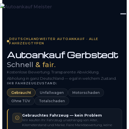
Startseite
DEUTSCHLANDWEITER AUTOANKAUF · ALLE
FAHRZEUGTYPEN
Fahrzeug Bewerten
Autoankauf Gerbstedt
So funktioniert’s
Schnell
& fair.
Kontakt
Kostenlose Bewertung. Transparente Abwicklung.
Abholung in ganz Deutschland — egal in welchem Zustand.
IHR FAHRZEUGZUSTAND:
FAQ
Gebraucht
Unfallwagen
Motorschaden
Ohne TÜV
Totalschaden
0800 1553 5546
Gebrauchtes Fahrzeug — kein Problem
Kostenlos anfragen
Wir kaufen Ihr Fahrzeug unabhängig von Alter,
Kilometerstand und Marke. Faire Marktbewertung, keine