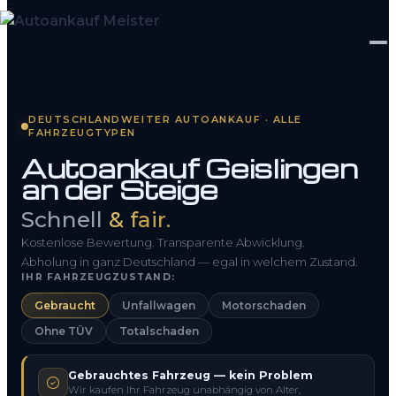
Startseite
DEUTSCHLANDWEITER AUTOANKAUF · ALLE
FAHRZEUGTYPEN
Fahrzeug Bewerten
Autoankauf Geislingen
an der Steige
So funktioniert’s
Schnell
& fair.
Kontakt
Kostenlose Bewertung. Transparente Abwicklung.
FAQ
Abholung in ganz Deutschland — egal in welchem Zustand.
IHR FAHRZEUGZUSTAND:
Gebraucht
Unfallwagen
Motorschaden
0800 1553 5546
Ohne TÜV
Totalschaden
Kostenlos anfragen
Gebrauchtes Fahrzeug — kein Problem
Wir kaufen Ihr Fahrzeug unabhängig von Alter,