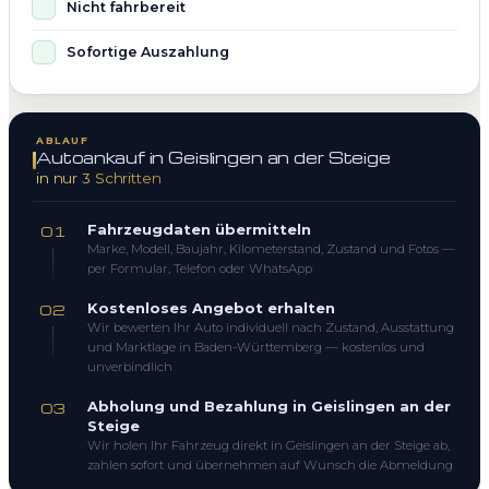
Nicht fahrbereit
Sofortige Auszahlung
ABLAUF
Autoankauf in Geislingen an der Steige
in nur 3 Schritten
Fahrzeugdaten übermitteln
01
Marke, Modell, Baujahr, Kilometerstand, Zustand und Fotos —
per Formular, Telefon oder WhatsApp
Kostenloses Angebot erhalten
02
Wir bewerten Ihr Auto individuell nach Zustand, Ausstattung
und Marktlage in Baden-Württemberg — kostenlos und
unverbindlich
Abholung und Bezahlung in Geislingen an der
03
Steige
Wir holen Ihr Fahrzeug direkt in Geislingen an der Steige ab,
zahlen sofort und übernehmen auf Wunsch die Abmeldung