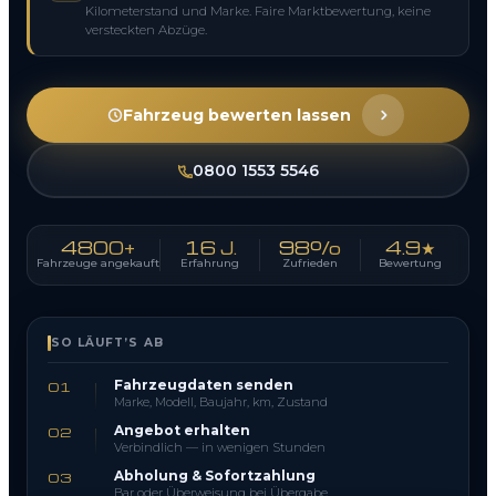
Kilometerstand und Marke. Faire Marktbewertung, keine
versteckten Abzüge.
Fahrzeug bewerten lassen
0800 1553 5546
4800+
16 J.
98%
4.9★
Fahrzeuge angekauft
Erfahrung
Zufrieden
Bewertung
SO LÄUFT’S AB
Fahrzeugdaten senden
01
Marke, Modell, Baujahr, km, Zustand
Angebot erhalten
02
Verbindlich — in wenigen Stunden
Abholung & Sofortzahlung
03
Bar oder Überweisung bei Übergabe