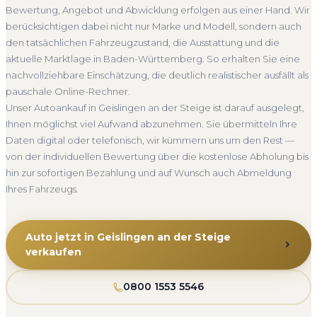
ganz Baden-Württemberg. Sie erhalten eine kostenlose
Abmeldung.
Bewertung, Angebot und Abwicklung erfolgen aus einer Hand. Wir
Bewertung, ein verbindliches Angebot und auf Wunsch den
Abholung Geislingen an der Steige
Nicht fahrbereit
berücksichtigen dabei nicht nur Marke und Modell, sondern auch
kompletten Service von der Abholung bis zur Abmeldung.
Barzahlung
Abmeldung inklusive
den tatsächlichen Fahrzeugzustand, die Ausstattung und die
Über 4.800 zufriedene Kunden sprechen für sich.
aktuelle Marktlage in Baden-Württemberg. So erhalten Sie eine
Seit 2010
4.800+ Ankäufe
Komplettservice
nachvollziehbare Einschätzung, die deutlich realistischer ausfällt als
Baden-Württemberg
pauschale Online-Rechner.
Unser Autoankauf in Geislingen an der Steige ist darauf ausgelegt,
Ihnen möglichst viel Aufwand abzunehmen. Sie übermitteln Ihre
Daten digital oder telefonisch, wir kümmern uns um den Rest —
von der individuellen Bewertung über die kostenlose Abholung bis
hin zur sofortigen Bezahlung und auf Wunsch auch Abmeldung
Ihres Fahrzeugs.
Auto jetzt in Geislingen an der Steige
verkaufen
0800 1553 5546