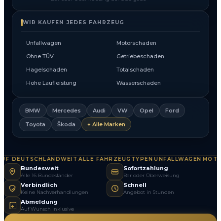
WIR KAUFEN JEDES FAHRZEUG
Unfallwagen
Motorschaden
Ohne TÜV
Getriebeschaden
Hagelschaden
Totalschaden
Hohe Laufleistung
Wasserschaden
BMW
Mercedes
Audi
VW
Opel
Ford
Toyota
Škoda
+ Alle Marken
F DEUTSCHLANDWEIT
ALLE FAHRZEUGTYPEN
UNFALLWAGEN
MOTOR
·
·
·
Bundesweit
Sofortzahlung
Alle 16 Bundesländer
Bar oder Überweisung
Verbindlich
Schnell
Keine Nachverhandlungen
Angebot in Stunden
Abmeldung
Auf Wunsch inklusive