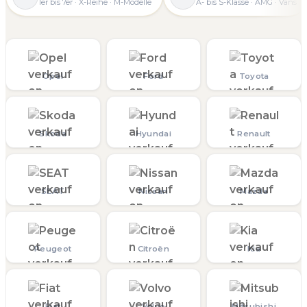
1er bis 7er · X-Reihe · M-Modelle
A- bis S-Klasse · AMG · Vans
Opel
Ford
Toyota
Skoda
Hyundai
Renault
SEAT
Nissan
Mazda
Peugeot
Citroën
Kia
Fiat
Volvo
Mitsubishi