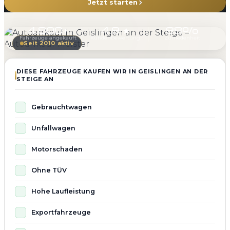
Jetzt starten
4.800+
4.9 ★
98%
Fahrzeuge angekauft
Kundenbewertung
Zufriedenheit
Seit 2010 aktiv
DIESE FAHRZEUGE KAUFEN WIR IN GEISLINGEN AN DER
STEIGE AN
Gebrauchtwagen
Unfallwagen
Motorschaden
Ohne TÜV
Hohe Laufleistung
Exportfahrzeuge