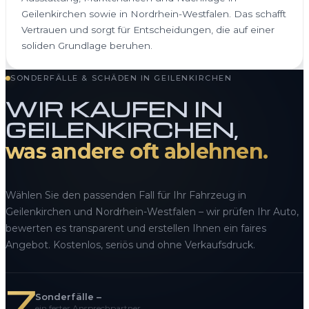
Geilenkirchen sowie in Nordrhein-Westfalen. Das schafft
Vertrauen und sorgt für Entscheidungen, die auf einer
soliden Grundlage beruhen.
SONDERFÄLLE & SCHÄDEN IN GEILENKIRCHEN
WIR KAUFEN IN
GEILENKIRCHEN,
was andere oft ablehnen.
Wählen Sie den passenden Fall für Ihr Fahrzeug in
Geilenkirchen und Nordrhein-Westfalen – wir prüfen Ihr Auto,
bewerten es transparent und erstellen Ihnen ein faires
Angebot. Kostenlos, seriös und ohne Verkaufsdruck.
7
Sonderfälle –
ein fester Ansprechpartner