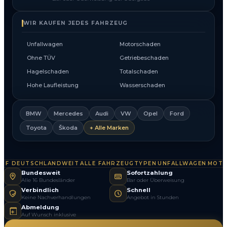
WIR KAUFEN JEDES FAHRZEUG
Unfallwagen
Motorschaden
Ohne TÜV
Getriebeschaden
Hagelschaden
Totalschaden
Hohe Laufleistung
Wasserschaden
BMW
Mercedes
Audi
VW
Opel
Ford
Toyota
Škoda
+ Alle Marken
F DEUTSCHLANDWEIT
ALLE FAHRZEUGTYPEN
UNFALLWAGEN
MOTOR
·
·
·
Bundesweit
Sofortzahlung
Alle 16 Bundesländer
Bar oder Überweisung
Verbindlich
Schnell
Keine Nachverhandlungen
Angebot in Stunden
Abmeldung
Auf Wunsch inklusive