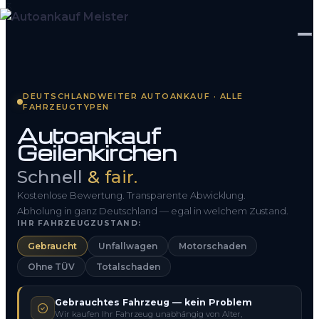
Startseite
DEUTSCHLANDWEITER AUTOANKAUF · ALLE
FAHRZEUGTYPEN
Fahrzeug Bewerten
Autoankauf
Geilenkirchen
So funktioniert’s
Schnell
& fair.
Kontakt
Kostenlose Bewertung. Transparente Abwicklung.
FAQ
Abholung in ganz Deutschland — egal in welchem Zustand.
IHR FAHRZEUGZUSTAND:
Gebraucht
Unfallwagen
Motorschaden
0800 1553 5546
Ohne TÜV
Totalschaden
Kostenlos anfragen
Gebrauchtes Fahrzeug — kein Problem
Wir kaufen Ihr Fahrzeug unabhängig von Alter,