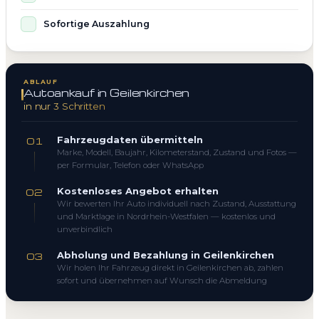
Sofortige Auszahlung
ABLAUF
Autoankauf in Geilenkirchen
in nur 3 Schritten
Fahrzeugdaten übermitteln
01
Marke, Modell, Baujahr, Kilometerstand, Zustand und Fotos —
per Formular, Telefon oder WhatsApp
Kostenloses Angebot erhalten
02
Wir bewerten Ihr Auto individuell nach Zustand, Ausstattung
und Marktlage in Nordrhein-Westfalen — kostenlos und
unverbindlich
Abholung und Bezahlung in Geilenkirchen
03
Wir holen Ihr Fahrzeug direkt in Geilenkirchen ab, zahlen
sofort und übernehmen auf Wunsch die Abmeldung