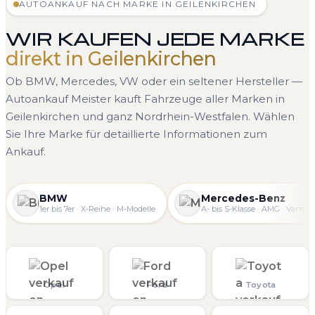
AUTOANKAUF NACH MARKE IN GEILENKIRCHEN
WIR KAUFEN JEDE MARKE
direkt in Geilenkirchen
Ob BMW, Mercedes, VW oder ein seltener Hersteller —
Autoankauf Meister kauft Fahrzeuge aller Marken in
Geilenkirchen und ganz Nordrhein-Westfalen. Wählen
Sie Ihre Marke für detaillierte Informationen zum
Ankauf.
BMW
Mercedes-Benz
1er bis 7er · X-Reihe · M-Modelle
A- bis S-Klasse · AMG · Vans
Opel
Ford
Toyota