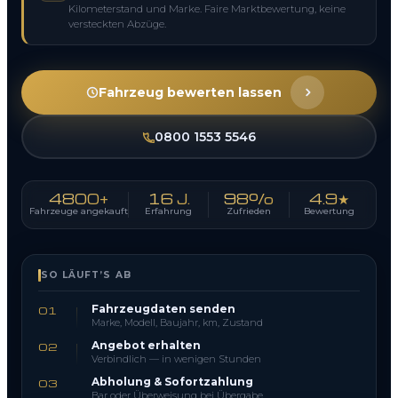
Kilometerstand und Marke. Faire Marktbewertung, keine
versteckten Abzüge.
Fahrzeug bewerten lassen
0800 1553 5546
4800+
16 J.
98%
4.9★
Fahrzeuge angekauft
Erfahrung
Zufrieden
Bewertung
SO LÄUFT’S AB
Fahrzeugdaten senden
01
Marke, Modell, Baujahr, km, Zustand
Angebot erhalten
02
Verbindlich — in wenigen Stunden
Abholung & Sofortzahlung
03
Bar oder Überweisung bei Übergabe