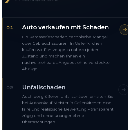
Auto verkaufen mit Schaden
01
Ob Karosserieschaden, technische Mängel
oder Gebrauchsspuren: In Geilenkirchen
kaufen wir Fahrzeuge in nahezu jedem
Zustand und machen Ihnen ein
nachvollziehbares Angebot ohne versteckte
Abzüge.
Unfallschaden
02
Auch bei größeren Unfallschäden erhalten Sie
bei Autoankauf Meister in Geilenkirchen eine
faire und realistische Bewertung – transparent,
zügig und ohne unangenehme
Überraschungen.