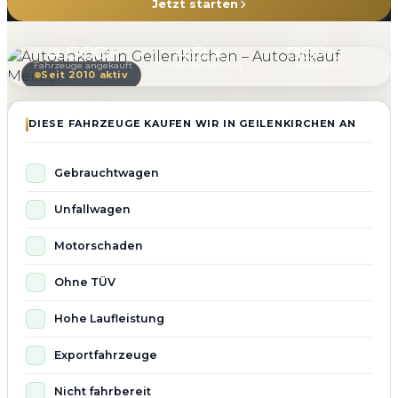
Jetzt starten
4.800+
4.9 ★
98%
Fahrzeuge angekauft
Kundenbewertung
Zufriedenheit
Seit 2010 aktiv
DIESE FAHRZEUGE KAUFEN WIR IN GEILENKIRCHEN AN
Gebrauchtwagen
Unfallwagen
Motorschaden
Ohne TÜV
Hohe Laufleistung
Exportfahrzeuge
Nicht fahrbereit