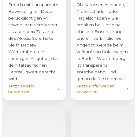
und ein verbindliches
Württemberg ein
Angebot. Gerade beim
stimmiges Angebot, das
Verkauf von Unfallwagen
dem tatsächlichen
in Baden-Württemberg
Fahrzeugwert gerecht
ist Transparenz
wird.
entscheidend, und
genau dafür stehen wir.
Jetzt Hybrid
Jetzt Unfallwagen
bewerten
bewerten
Firmenwagen
Gebrauchtwagen
verkaufen
verkaufen
Sie möchten einen
Wir kaufen
Firmenwagen oder eine
Gebrauchtwagen in
ganze Flotte in Erbach
Erbach aller Klassen und
veräußern? Wir bieten
Marken an – vom