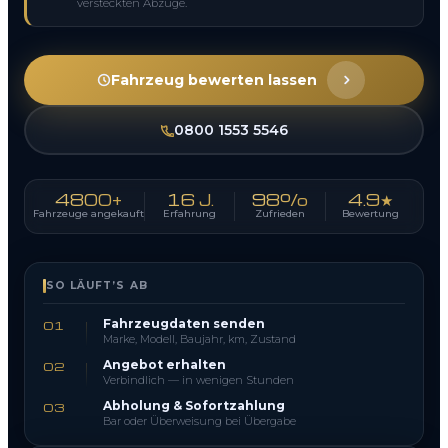
versteckten Abzüge.
Fahrzeug bewerten lassen
0800 1553 5546
4800+
16 J.
98%
4.9★
Fahrzeuge angekauft
Erfahrung
Zufrieden
Bewertung
SO LÄUFT’S AB
Fahrzeugdaten senden
01
Marke, Modell, Baujahr, km, Zustand
Angebot erhalten
02
Verbindlich — in wenigen Stunden
Abholung & Sofortzahlung
03
Bar oder Überweisung bei Übergabe