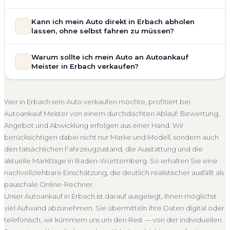
allgemeinem Reparaturbedarf direkt in Erbach an. Der
Zustand Ihres Fahrzeugs fließt transparent in unsere
Unsere Fahrzeugbewertung für den Autoankauf in Erbach ist
Kann ich mein Auto direkt in Erbach abholen
Bewertung ein. Anders als Online-Rechner berücksichtigen
vollständig kostenlos und unverbindlich. Wir prüfen Marke,
lassen, ohne selbst fahren zu müssen?
wir den realen Zustand und die aktuelle Nachfrage für eine
Modell, Baujahr, Kilometerstand, Ausstattung, Pflegezustand
realistische Preiseinschätzung.
und die aktuelle Marktlage. So erhalten Sie keine pauschale
Selbstverständlich. Unser Autoankauf-Service in Erbach
Warum sollte ich mein Auto an Autoankauf
Unfallwagen Erbach
Motorschaden
Ohne TÜV
Schätzung, sondern eine fundierte Einschätzung, die nah am
umfasst die kostenlose Abholung direkt an Ihrer Adresse —
Meister in Erbach verkaufen?
tatsächlichen Verkaufspreis liegt — speziell für den Markt in
Getriebeschaden
Faire Bewertung
egal ob zu Hause, am Arbeitsplatz oder an einem Treffpunkt
Baden-Württemberg.
Ihrer Wahl in Erbach und Umgebung. Auch nicht fahrbereite
Autoankauf Meister vereint Erfahrung, Transparenz und
Kostenlose Bewertung
Marktwert Erbach
Unverbindlich
Fahrzeuge transportieren wir ab. Die Bezahlung erfolgt
schnelle Abwicklung. Seit 2010 kaufen wir Fahrzeuge
Wer in Erbach sein Auto verkaufen möchte, profitiert bei
direkt bei Übergabe, auf Wunsch übernehmen wir auch die
Seriöse Einschätzung
deutschlandweit an — auch in Erbach und ganz Baden-
Autoankauf Meister von einem durchdachten Ablauf: Bewertung,
Abmeldung.
Württemberg. Sie erhalten eine kostenlose Bewertung, ein
Angebot und Abwicklung erfolgen aus einer Hand. Wir
Abholung Erbach
Nicht fahrbereit
Barzahlung
verbindliches Angebot und auf Wunsch den kompletten
berücksichtigen dabei nicht nur Marke und Modell, sondern auch
Service von der Abholung bis zur Abmeldung. Über 4.800
Abmeldung inklusive
den tatsächlichen Fahrzeugzustand, die Ausstattung und die
zufriedene Kunden sprechen für sich.
aktuelle Marktlage in Baden-Württemberg. So erhalten Sie eine
Seit 2010
4.800+ Ankäufe
Komplettservice
nachvollziehbare Einschätzung, die deutlich realistischer ausfällt als
Baden-Württemberg
pauschale Online-Rechner.
Unser Autoankauf in Erbach ist darauf ausgelegt, Ihnen möglichst
viel Aufwand abzunehmen. Sie übermitteln Ihre Daten digital oder
telefonisch, wir kümmern uns um den Rest — von der individuellen