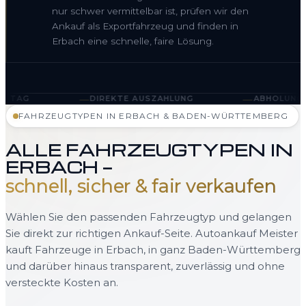
nur schwer vermittelbar ist, prüfen wir den
Ankauf als Exportfahrzeug und finden in
Erbach eine schnelle, faire Lösung.
—
DIREKTE AUSZAHLUNG
ABHOLUNG IN ERBACH UND B
FAHRZEUGTYPEN IN ERBACH & BADEN-WÜRTTEMBERG
ALLE FAHRZEUGTYPEN IN
ERBACH —
schnell, sicher & fair verkaufen
Wählen Sie den passenden Fahrzeugtyp und gelangen
Sie direkt zur richtigen Ankauf-Seite. Autoankauf Meister
kauft Fahrzeuge in Erbach, in ganz Baden-Württemberg
und darüber hinaus transparent, zuverlässig und ohne
versteckte Kosten an.