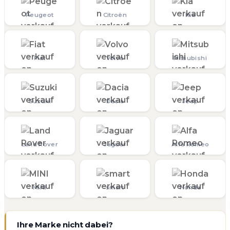
Peugeot
Citroën
Kia
Fiat
Volvo
Mitsubishi
Suzuki
Dacia
Jeep
Land Rover
Jaguar
Alfa Romeo
MINI
smart
Honda
Ihre Marke nicht dabei?