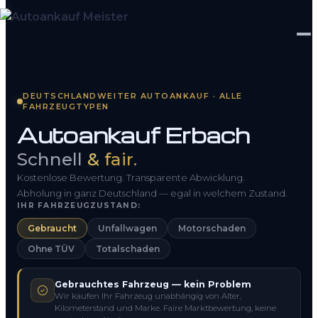
Startseite
DEUTSCHLANDWEITER AUTOANKAUF · ALLE
FAHRZEUGTYPEN
Fahrzeug Bewerten
Autoankauf Erbach
So funktioniert’s
Schnell
& fair.
Kontakt
Kostenlose Bewertung. Transparente Abwicklung.
Abholung in ganz Deutschland — egal in welchem Zustand.
IHR FAHRZEUGZUSTAND:
FAQ
Gebraucht
Unfallwagen
Motorschaden
Ohne TÜV
Totalschaden
0800 1553 5546
Gebrauchtes Fahrzeug — kein Problem
Kostenlos anfragen
Wir kaufen Ihr Fahrzeug unabhängig von Alter,
Kilometerstand und Marke. Faire Marktbewertung, keine