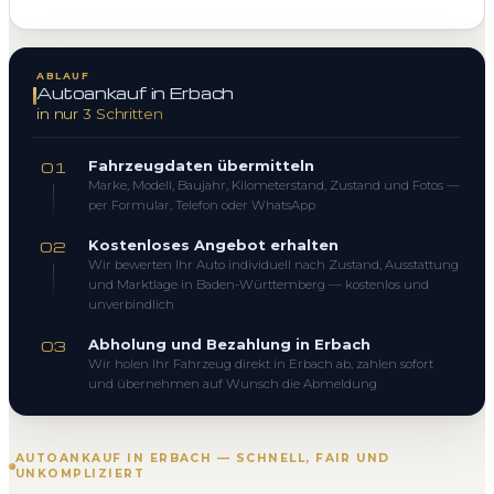
ABLAUF
Autoankauf in Erbach
in nur 3 Schritten
Fahrzeugdaten übermitteln
01
Marke, Modell, Baujahr, Kilometerstand, Zustand und Fotos —
per Formular, Telefon oder WhatsApp
Kostenloses Angebot erhalten
02
Wir bewerten Ihr Auto individuell nach Zustand, Ausstattung
und Marktlage in Baden-Württemberg — kostenlos und
unverbindlich
Abholung und Bezahlung in Erbach
03
Wir holen Ihr Fahrzeug direkt in Erbach ab, zahlen sofort
und übernehmen auf Wunsch die Abmeldung
AUTOANKAUF IN ERBACH — SCHNELL, FAIR UND
UNKOMPLIZIERT