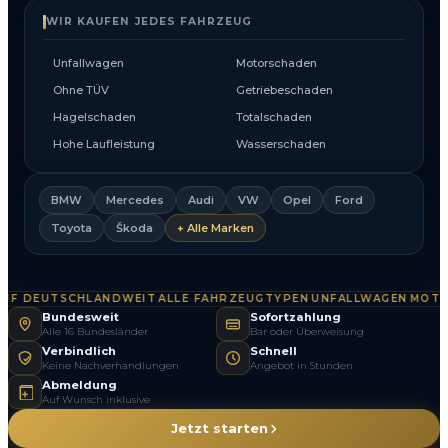
WIR KAUFEN JEDES FAHRZEUG
Unfallwagen
Motorschaden
Ohne TÜV
Getriebeschaden
Hagelschaden
Totalschaden
Hohe Laufleistung
Wasserschaden
BMW
Mercedes
Audi
VW
Opel
Ford
Toyota
Škoda
+ Alle Marken
 DEUTSCHLANDWEIT
ALLE FAHRZEUGTYPEN
UNFALLWAGEN
MOTOR
·
·
·
Bundesweit
Sofortzahlung
Alle 16 Bundesländer
Bar oder Überweisung
Verbindlich
Schnell
Keine Nachverhandlungen
Angebot in Stunden
Abmeldung
Auf Wunsch inklusive
Jetzt starten