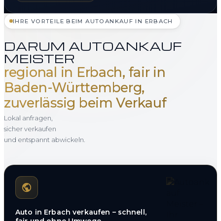
IHRE VORTEILE BEIM AUTOANKAUF IN ERBACH
DARUM AUTOANKAUF
MEISTER
regional in Erbach, fair in
Baden-Württemberg,
zuverlässig beim Verkauf
Lokal anfragen,
sicher verkaufen
und entspannt abwickeln.
Auto in Erbach verkaufen – schnell,
fair und ohne Umwege