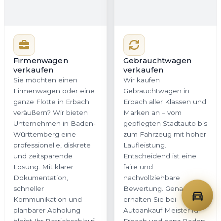
Unternehmen in Baden-
gepflegten Stadtauto bis
Württemberg eine
zum Fahrzeug mit hoher
professionelle, diskrete
Laufleistung.
und zeitsparende
Entscheidend ist eine
Lösung. Mit klarer
faire und
Dokumentation,
nachvollziehbare
schneller
Bewertung. Genau das
Kommunikation und
erhalten Sie bei
planbarer Abholung
Autoankauf Meister für
bleibt Ihr Betriebsablauf
Erbach und ganz Baden-
zuverlässig im Takt.
Württemberg – ohne
versteckte
Nachverhandlungen.
Jetzt Firmenwagen
Jetzt Gebrauchtwagen
bewerten
bewerten