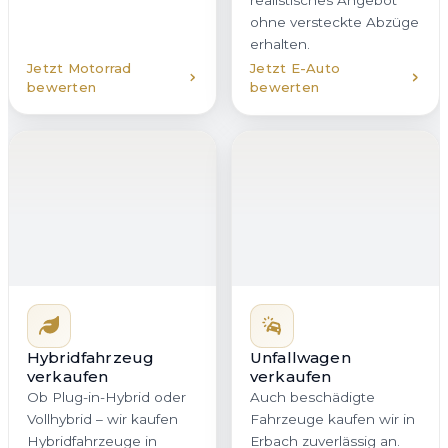
ohne versteckte Abzüge
erhalten.
Jetzt Motorrad
Jetzt E-Auto
bewerten
bewerten
Hybridfahrzeug
verkaufen
Unfallwagen
Ob Plug-in-Hybrid oder
verkaufen
Vollhybrid – wir kaufen
Auch beschädigte
Hybridfahrzeuge in
Fahrzeuge kaufen wir in
Erbach mit transparenter
Erbach zuverlässig an.
Bewertung an. Dabei
Ob Karosserieschaden,
berücksichtigen wir
Motorschaden oder
sowohl den Verbrenner
Hagelschaden – Sie
als auch den Zustand
erhalten bei uns eine
des Akkus. So erhalten
ehrliche Einschätzung
Sie in Baden-