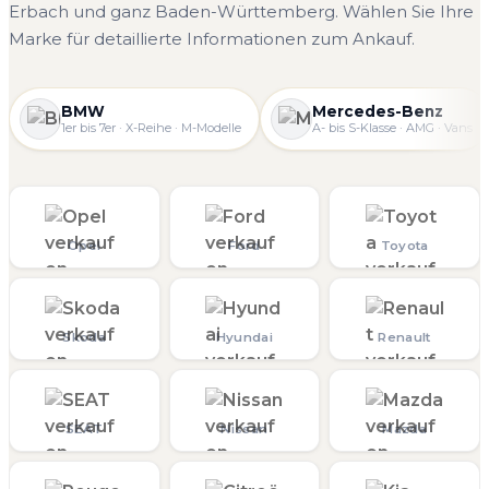
Erbach und ganz Baden-Württemberg. Wählen Sie Ihre
Marke für detaillierte Informationen zum Ankauf.
BMW
Mercedes-Benz
1er bis 7er · X-Reihe · M-Modelle
A- bis S-Klasse · AMG · Vans
Opel
Ford
Toyota
Skoda
Hyundai
Renault
SEAT
Nissan
Mazda