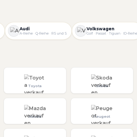
Audi
Volkswagen
A-Reihe · Q-Reihe · RS und S
Golf · Passat · Tiguan · ID-Reih
Toyota
Skoda
Mazda
Peugeot