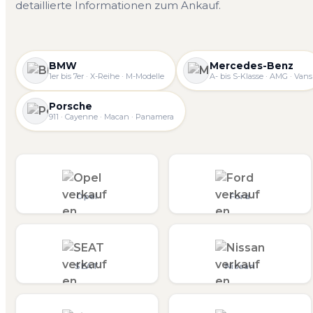
detaillierte Informationen zum Ankauf.
BMW
Mercedes-Benz
1er bis 7er · X-Reihe · M-Modelle
A- bis S-Klasse · AMG · Vans
Porsche
911 · Cayenne · Macan · Panamera
Opel
Ford
SEAT
Nissan