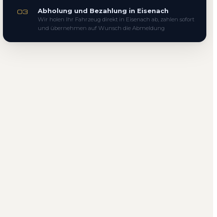
Abholung und Bezahlung in Eisenach
03
Wir holen Ihr Fahrzeug direkt in Eisenach ab, zahlen sofort
und übernehmen auf Wunsch die Abmeldung