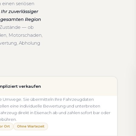
 einen seriösen
Ihr zuverlässiger
r gesamten Region
d Zustände — ob
den, Motorschaden,
wertung, Abholung
mpliziert verkaufen
ohne Umwege. Sie übermitteln Ihre Fahrzeugdaten
llen eine individuelle Bewertung und unterbreiten
 Fahrzeug direkt in Eisenach ab und zahlen sofort bar oder
ebühren.
or Ort
Ohne Wartezeit