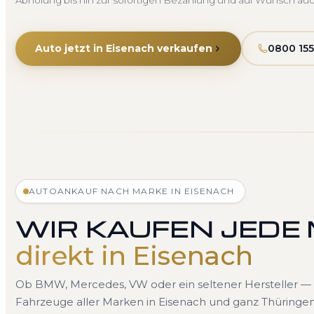
Abholung bis hin zur sofortigen Bezahlung und auf Wunsch au
Auto jetzt in Eisenach verkaufen
0800 155
AUTOANKAUF NACH MARKE IN EISENACH
WIR KAUFEN JEDE
direkt in Eisenach
Ob BMW, Mercedes, VW oder ein seltener Hersteller — 
Fahrzeuge aller Marken in Eisenach und ganz Thüringen