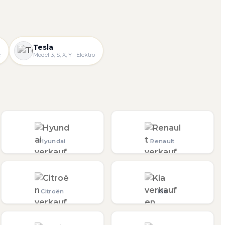
Tesla
e
Model 3, S, X, Y · Elektro
Hyundai
Renault
Citroën
Kia