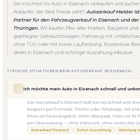
Sie möchten Ihr Auto in Eisenach verkaufen und suchen
Ankäufer, der faire Preise zahlt?
Autoankauf Meister ist 
Partner für den Fahrzeugverkauf in Eisenach und de
Thüringen.
Wir kaufen Pkw aller Marken, Baujahre un
gepflegter Gebrauchtwagen, Fahrzeug mit Unfallscha
ohne TÜV oder mit hoher Laufleistung. Kostenlose Be
direkt in Eisenach und sofortige Auszahlung inklusive.
TYPISCHE SITUATIONEN BEIM AUTOVERKAUF IN EISENACH:
Ich möchte mein Auto in Eisenach schnell und unko
Der Autoankauf in Eisenach läuft bei uns schnell und 
bequem per Formular, Telefon oder WhatsApp. Wir erste
Ihnen ein faires Angebot. Wenn alles passt, holen wir Ihr
per Überweisung — ohne Wartezeit, ohne versteckte G
Autoankauf Eisenach
Sofort-Auszahlung
Abholung v