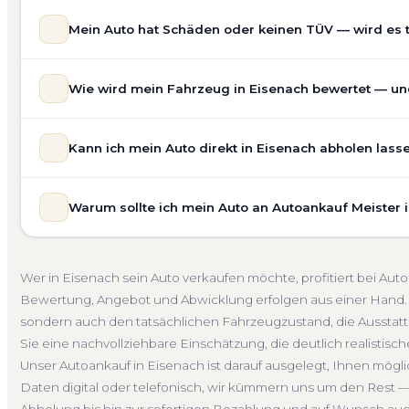
Mein Auto hat Schäden oder keinen TÜV — wird es 
Ja — wir kaufen auch Autos mit Unfallschaden, Motors
Wie wird mein Fahrzeug in Eisenach bewertet — und 
allgemeinem Reparaturbedarf direkt in Eisenach an. Der 
Bewertung ein. Anders als Online-Rechner berücksichti
Unsere Fahrzeugbewertung für den Autoankauf in Eisenach
für eine realistische Preiseinschätzung.
Kann ich mein Auto direkt in Eisenach abholen lass
prüfen Marke, Modell, Baujahr, Kilometerstand, Ausstatt
Unfallwagen Eisenach
Motorschaden
Ohne TÜV
erhalten Sie keine pauschale Schätzung, sondern eine f
Selbstverständlich. Unser Autoankauf-Service in Eisenac
Verkaufspreis liegt — speziell für den Markt in Thüringen.
Warum sollte ich mein Auto an Autoankauf Meister 
Adresse — egal ob zu Hause, am Arbeitsplatz oder an e
Kostenlose Bewertung
Marktwert Eisenach
Unverbind
Auch nicht fahrbereite Fahrzeuge transportieren wir ab
Autoankauf Meister vereint Erfahrung, Transparenz und 
übernehmen wir auch die Abmeldung.
deutschlandweit an — auch in Eisenach und ganz Thüring
Abholung Eisenach
Nicht fahrbereit
Barzahlung
A
Wer in Eisenach sein Auto verkaufen möchte, profitiert bei Au
verbindliches Angebot und auf Wunsch den kompletten
Bewertung, Angebot und Abwicklung erfolgen aus einer Hand. 
4.800 zufriedene Kunden sprechen für sich.
sondern auch den tatsächlichen Fahrzeugzustand, die Ausstattu
Seit 2010
4.800+ Ankäufe
Komplettservice
Thüri
Sie eine nachvollziehbare Einschätzung, die deutlich realistisch
Unser Autoankauf in Eisenach ist darauf ausgelegt, Ihnen mögl
Daten digital oder telefonisch, wir kümmern uns um den Rest —