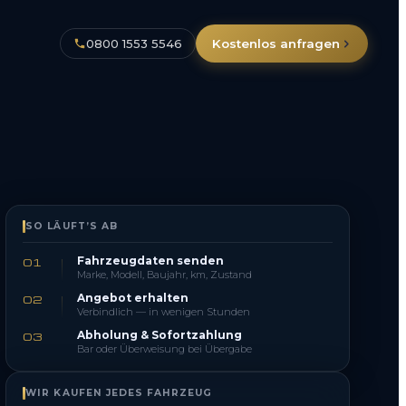
0800 1553 5546
Kostenlos anfragen
SO LÄUFT’S AB
Fahrzeugdaten senden
01
Marke, Modell, Baujahr, km, Zustand
Angebot erhalten
02
Verbindlich — in wenigen Stunden
Abholung & Sofortzahlung
03
Bar oder Überweisung bei Übergabe
WIR KAUFEN JEDES FAHRZEUG