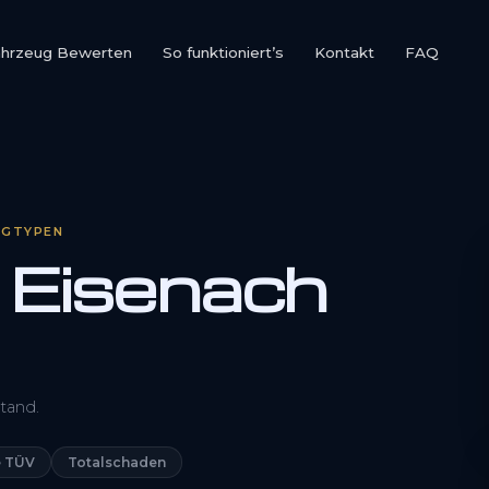
ahrzeug Bewerten
So funktioniert’s
Kontakt
FAQ
UGTYPEN
 Eisenach
0800 1553 5546
tand.
Kostenlos anfragen
 TÜV
Totalschaden