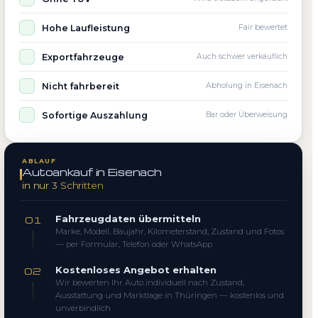
Hohe Laufleistung
Fair bewertet
Exportfahrzeuge
Auch schwer verkäuflich
Nicht fahrbereit
Abholung in Eisenach
Sofortige Auszahlung
Bar oder Überweisung
ABLAUF
Autoankauf in Eisenach
in nur 3 Schritten
Fahrzeugdaten übermitteln
01
Marke, Modell, Baujahr, Kilometerstand, Zustand und Fotos
— per Formular, Telefon oder WhatsApp
Kostenloses Angebot erhalten
02
Wir bewerten Ihr Auto individuell nach Zustand,
Ausstattung und Marktlage in Thüringen — kostenlos und
unverbindlich