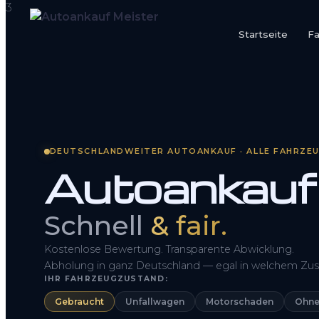
Startseite
F
Startseite
Fahrzeug Bewerten
So funktioniert’s
DEUTSCHLANDWEITER AUTOANKAUF · ALLE FAHRZE
Autoankauf
Kontakt
FAQ
Schnell
& fair.
Kostenlose Bewertung. Transparente Abwicklung.
Abholung in ganz Deutschland — egal in welchem Zus
IHR FAHRZEUGZUSTAND:
Gebraucht
Unfallwagen
Motorschaden
Ohne