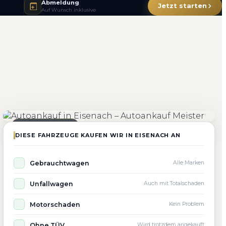
Abmeldung
Jetzt starten
Auf Wunsch inklusive
4.800+
4.9 ★
98%
Fahrzeuge angekauft
Kundenbewertung
Zufriedenheit
Seit 2010 aktiv
DIESE FAHRZEUGE KAUFEN WIR IN EISENACH AN
Gebrauchtwagen
Alle Marken
Unfallwagen
Auch mit Totalschaden
Motorschaden
Kein Problem
Ohne TÜV
Wird trotzdem angekauft