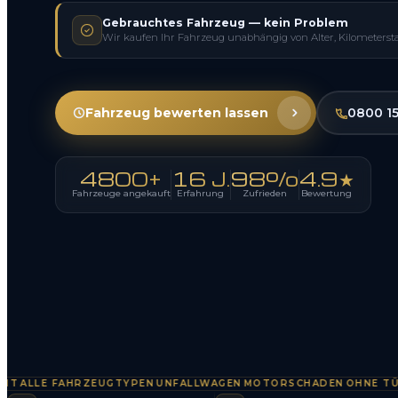
Gebrauchtes Fahrzeug — kein Problem
Wir kaufen Ihr Fahrzeug unabhängig von Alter, Kilometerst
Fahrzeug bewerten lassen
0800 1
4800+
16 J.
98%
4.9★
Fahrzeuge angekauft
Erfahrung
Zufrieden
Bewertung
LLE FAHRZEUGTYPEN
UNFALLWAGEN
MOTORSCHADEN
OHNE TÜV
SO
·
·
·
·