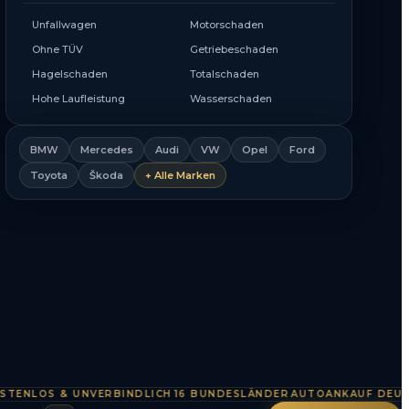
Unfallwagen
Motorschaden
Ohne TÜV
Getriebeschaden
Hagelschaden
Totalschaden
Hohe Laufleistung
Wasserschaden
BMW
Mercedes
Audi
VW
Opel
Ford
Toyota
Škoda
+ Alle Marken
LOS & UNVERBINDLICH
16 BUNDESLÄNDER
AUTOANKAUF DEUTSCHL
·
·