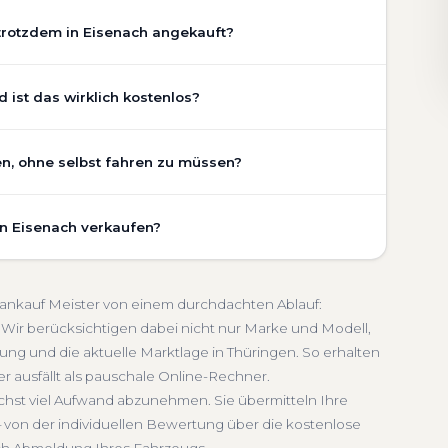
trotzdem in Eisenach angekauft?
chaden, Getriebeschaden, abgelaufenem TÜV oder
ist das wirklich kostenlos?
Zustand Ihres Fahrzeugs fließt transparent in unsere
gen wir den realen Zustand und die aktuelle Nachfrage
 ist vollständig kostenlos und unverbindlich. Wir
en, ohne selbst fahren zu müssen?
ung, Pflegezustand und die aktuelle Marktlage. So
Getriebeschaden
Faire Bewertung
undierte Einschätzung, die nah am tatsächlichen
h umfasst die kostenlose Abholung direkt an Ihrer
in Eisenach verkaufen?
inem Treffpunkt Ihrer Wahl in Eisenach und Umgebung.
lich
Seriöse Einschätzung
. Die Bezahlung erfolgt direkt bei Übergabe, auf Wunsch
schnelle Abwicklung. Seit 2010 kaufen wir Fahrzeuge
en. Sie erhalten eine kostenlose Bewertung, ein
bmeldung inklusive
toankauf Meister von einem durchdachten Ablauf:
 Service von der Abholung bis zur Abmeldung. Über
Wir berücksichtigen dabei nicht nur Marke und Modell,
ng und die aktuelle Marktlage in Thüringen. So erhalten
ngen
er ausfällt als pauschale Online-Rechner.
ichst viel Aufwand abzunehmen. Sie übermitteln Ihre
 von der individuellen Bewertung über die kostenlose