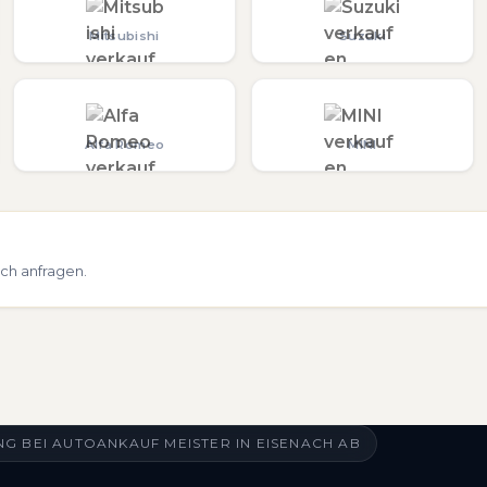
Mitsubishi
Suzuki
Alfa Romeo
MINI
ch anfragen.
G BEI AUTOANKAUF MEISTER IN EISENACH AB