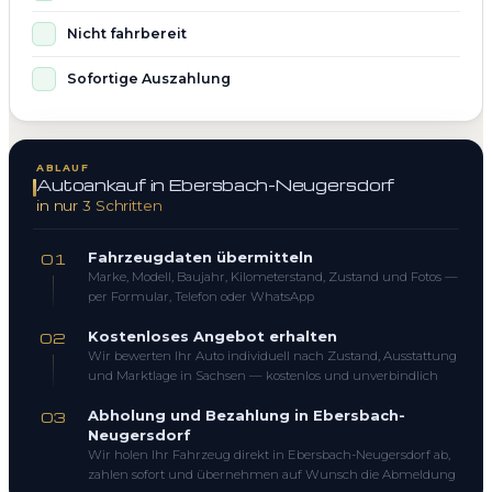
Nicht fahrbereit
Sofortige Auszahlung
ABLAUF
Autoankauf in Ebersbach-Neugersdorf
in nur 3 Schritten
Fahrzeugdaten übermitteln
01
Marke, Modell, Baujahr, Kilometerstand, Zustand und Fotos —
per Formular, Telefon oder WhatsApp
Kostenloses Angebot erhalten
02
Wir bewerten Ihr Auto individuell nach Zustand, Ausstattung
und Marktlage in Sachsen — kostenlos und unverbindlich
Abholung und Bezahlung in Ebersbach-
03
Neugersdorf
Wir holen Ihr Fahrzeug direkt in Ebersbach-Neugersdorf ab,
zahlen sofort und übernehmen auf Wunsch die Abmeldung