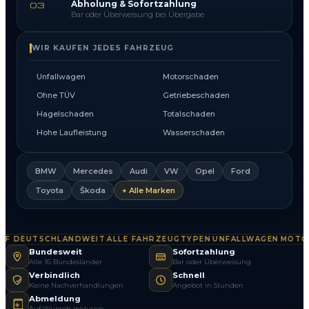
Abholung & Sofortzahlung
03
Bar oder Überweisung bei Übergabe
WIR KAUFEN JEDES FAHRZEUG
Unfallwagen
Motorschaden
Ohne TÜV
Getriebeschaden
Hagelschaden
Totalschaden
Hohe Laufleistung
Wasserschaden
BMW
Mercedes
Audi
VW
Opel
Ford
Toyota
Škoda
+ Alle Marken
 DEUTSCHLANDWEIT
ALLE FAHRZEUGTYPEN
UNFALLWAGEN
MOTORS
·
·
·
Bundesweit
Sofortzahlung
Alle 16 Bundesländer
Bar oder Überweisung
Verbindlich
Schnell
Keine Nachverhandlungen
Angebot in Stunden
Abmeldung
Auf Wunsch inklusive