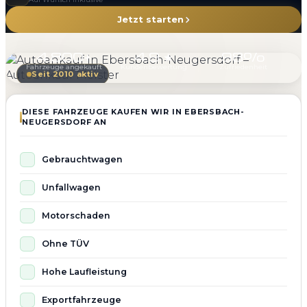
Jetzt starten
4.800+
4.9 ★
98%
Fahrzeuge angekauft
Kundenbewertung
Zufriedenheit
Seit 2010 aktiv
DIESE FAHRZEUGE KAUFEN WIR IN EBERSBACH-
NEUGERSDORF AN
Gebrauchtwagen
Unfallwagen
Motorschaden
Ohne TÜV
Hohe Laufleistung
Exportfahrzeuge