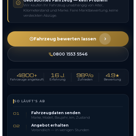
Gebrauchtes Fahrzeug — kein Problem
Wir kaufen Ihr Fahrzeug unabhängig von Alter,
Kilometerstand und Marke. Faire Marktbewertung, keine
versteckten Abzüge.
Fahrzeug bewerten lassen
0800 1553 5546
4800+
16 J.
98%
4.9★
Fahrzeuge angekauft
Erfahrung
Zufrieden
Bewertung
SO LÄUFT’S AB
Fahrzeugdaten senden
01
Marke, Modell, Baujahr, km, Zustand
Angebot erhalten
02
Verbindlich — in wenigen Stunden