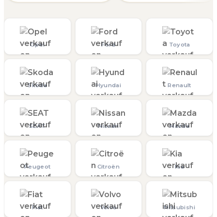
Opel
Ford
Toyota
Skoda
Hyundai
Renault
SEAT
Nissan
Mazda
Peugeot
Citroën
Kia
Fiat
Volvo
Mitsubishi