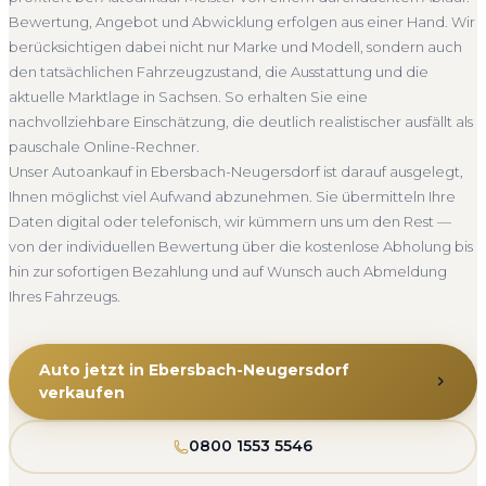
Übergabe, auf Wunsch übernehmen wir auch die
ganz Sachsen. Sie erhalten eine kostenlose Bewertung, ein
Bewertung, Angebot und Abwicklung erfolgen aus einer Hand. Wir
Abmeldung.
verbindliches Angebot und auf Wunsch den kompletten
berücksichtigen dabei nicht nur Marke und Modell, sondern auch
Abholung Ebersbach-Neugersdorf
Nicht fahrbereit
Service von der Abholung bis zur Abmeldung. Über 4.800
den tatsächlichen Fahrzeugzustand, die Ausstattung und die
zufriedene Kunden sprechen für sich.
Barzahlung
Abmeldung inklusive
aktuelle Marktlage in Sachsen. So erhalten Sie eine
Seit 2010
4.800+ Ankäufe
Komplettservice
Sachsen
nachvollziehbare Einschätzung, die deutlich realistischer ausfällt als
pauschale Online-Rechner.
Unser Autoankauf in Ebersbach-Neugersdorf ist darauf ausgelegt,
Ihnen möglichst viel Aufwand abzunehmen. Sie übermitteln Ihre
Daten digital oder telefonisch, wir kümmern uns um den Rest —
von der individuellen Bewertung über die kostenlose Abholung bis
hin zur sofortigen Bezahlung und auf Wunsch auch Abmeldung
Ihres Fahrzeugs.
Auto jetzt in Ebersbach-Neugersdorf
verkaufen
0800 1553 5546