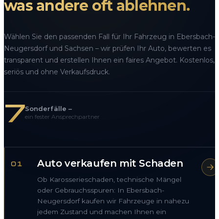
was andere oft ablehnen.
Wählen Sie den passenden Fall für Ihr Fahrzeug in Ebersbach-
Neugersdorf und Sachsen – wir prüfen Ihr Auto, bewerten es
transparent und erstellen Ihnen ein faires Angebot. Kostenlos,
seriös und ohne Verkaufsdruck.
7
Sonderfälle –
ein fester Ansprechpartner
Auto verkaufen mit Schaden
01
Ob Karosserieschaden, technische Mängel
oder Gebrauchsspuren: In Ebersbach-
Neugersdorf kaufen wir Fahrzeuge in nahezu
jedem Zustand und machen Ihnen ein