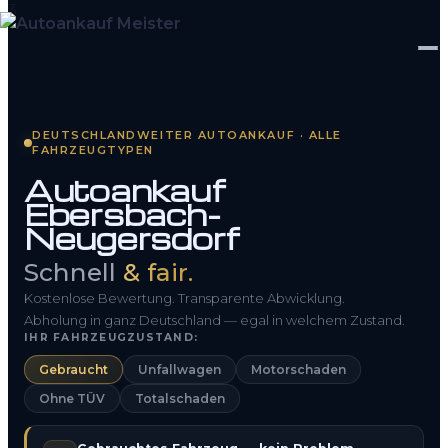
Startseite
DEUTSCHLANDWEITER AUTOANKAUF · ALLE
FAHRZEUGTYPEN
Fahrzeug Bewerten
Autoankauf
Ebersbach-
So funktioniert’s
Neugersdorf
Kontakt
Schnell
& fair.
FAQ
Kostenlose Bewertung. Transparente Abwicklung.
Abholung in ganz Deutschland — egal in welchem Zustand.
IHR FAHRZEUGZUSTAND:
0800 1553 5546
Gebraucht
Unfallwagen
Motorschaden
Ohne TÜV
Totalschaden
Kostenlos anfragen