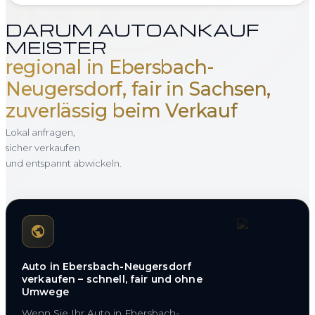
DARUM AUTOANKAUF
MEISTER
regional in Ebersbach-
Neugersdorf, fair in Sachsen,
zuverlässig beim Verkauf
Lokal anfragen,
sicher verkaufen
und entspannt abwickeln.
Auto in Ebersbach-Neugersdorf
verkaufen – schnell, fair und ohne
Umwege
Wenn Sie Ihr Auto in Ebersbach-