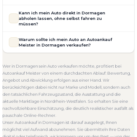
allgemeinem Reparaturbedarf direkt in Dormagen an. Der
Zustand Ihres Fahrzeugs fließt transparent in unsere
Unsere Fahrzeugbewertung für den Autoankauf in
Kann ich mein Auto direkt in Dormagen
Bewertung ein. Anders als Online-Rechner berücksichtigen
Dormagen ist vollständig kostenlos und unverbindlich. Wir
abholen lassen, ohne selbst fahren zu
wir den realen Zustand und die aktuelle Nachfrage für eine
prüfen Marke, Modell, Baujahr, Kilometerstand, Ausstattung,
müssen?
realistische Preiseinschätzung.
Pflegezustand und die aktuelle Marktlage. So erhalten Sie
Selbstverständlich. Unser Autoankauf-Service in Dormagen
Unfallwagen Dormagen
Motorschaden
Ohne TÜV
keine pauschale Schätzung, sondern eine fundierte
Warum sollte ich mein Auto an Autoankauf
umfasst die kostenlose Abholung direkt an Ihrer Adresse —
Einschätzung, die nah am tatsächlichen Verkaufspreis liegt —
Getriebeschaden
Faire Bewertung
Meister in Dormagen verkaufen?
egal ob zu Hause, am Arbeitsplatz oder an einem Treffpunkt
speziell für den Markt in Nordrhein-Westfalen.
Ihrer Wahl in Dormagen und Umgebung. Auch nicht
Autoankauf Meister vereint Erfahrung, Transparenz und
Kostenlose Bewertung
Marktwert Dormagen
fahrbereite Fahrzeuge transportieren wir ab. Die Bezahlung
schnelle Abwicklung. Seit 2010 kaufen wir Fahrzeuge
Unverbindlich
Seriöse Einschätzung
Wer in Dormagen sein Auto verkaufen möchte, profitiert bei
erfolgt direkt bei Übergabe, auf Wunsch übernehmen wir
deutschlandweit an — auch in Dormagen und ganz
Autoankauf Meister von einem durchdachten Ablauf: Bewertung,
auch die Abmeldung.
Nordrhein-Westfalen. Sie erhalten eine kostenlose
Angebot und Abwicklung erfolgen aus einer Hand. Wir
Abholung Dormagen
Nicht fahrbereit
Barzahlung
Bewertung, ein verbindliches Angebot und auf Wunsch den
berücksichtigen dabei nicht nur Marke und Modell, sondern auch
kompletten Service von der Abholung bis zur Abmeldung.
Abmeldung inklusive
den tatsächlichen Fahrzeugzustand, die Ausstattung und die
Über 4.800 zufriedene Kunden sprechen für sich.
aktuelle Marktlage in Nordrhein-Westfalen. So erhalten Sie eine
Seit 2010
4.800+ Ankäufe
Komplettservice
nachvollziehbare Einschätzung, die deutlich realistischer ausfällt als
Nordrhein-Westfalen
pauschale Online-Rechner.
Unser Autoankauf in Dormagen ist darauf ausgelegt, Ihnen
möglichst viel Aufwand abzunehmen. Sie übermitteln Ihre Daten
digital oder telefonisch, wir kümmern uns um den Rest — von der