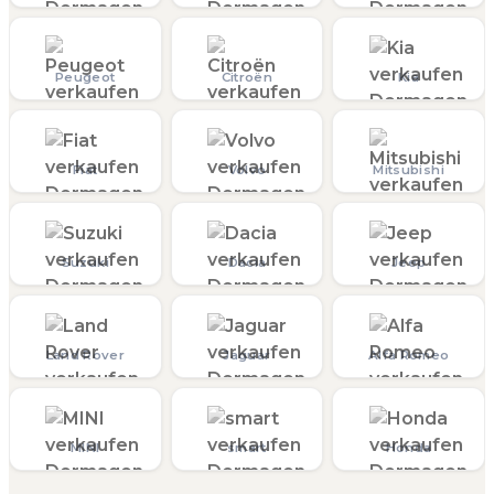
Peugeot
Citroën
Kia
Fiat
Volvo
Mitsubishi
Suzuki
Dacia
Jeep
Land Rover
Jaguar
Alfa Romeo
MINI
smart
Honda