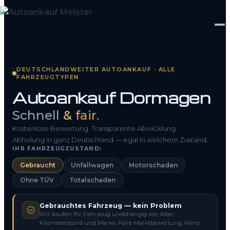
Startseite
DEUTSCHLANDWEITER AUTOANKAUF · ALLE
FAHRZEUGTYPEN
Fahrzeug Bewerten
Autoankauf Dormagen
So funktioniert’s
Schnell
& fair.
Kontakt
Kostenlose Bewertung. Transparente Abwicklung.
Abholung in ganz Deutschland — egal in welchem Zustand.
IHR FAHRZEUGZUSTAND:
FAQ
Gebraucht
Unfallwagen
Motorschaden
Ohne TÜV
Totalschaden
0800 1553 5546
Gebrauchtes Fahrzeug — kein Problem
Kostenlos anfragen
Wir kaufen Ihr Fahrzeug unabhängig von Alter,
Kilometerstand und Marke. Faire Marktbewertung, keine