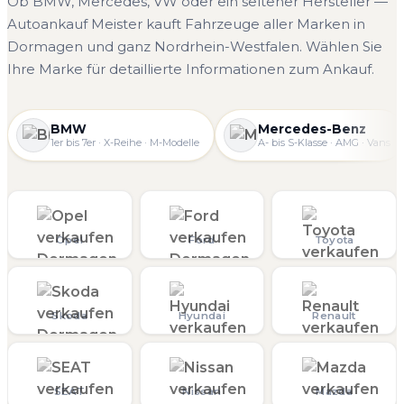
Ob BMW, Mercedes, VW oder ein seltener Hersteller —
Autoankauf Meister kauft Fahrzeuge aller Marken in
Dormagen und ganz Nordrhein-Westfalen. Wählen Sie
Ihre Marke für detaillierte Informationen zum Ankauf.
BMW
Mercedes-Benz
1er bis 7er · X-Reihe · M-Modelle
A- bis S-Klasse · AMG · Vans
Opel
Ford
Toyota
Skoda
Hyundai
Renault
SEAT
Nissan
Mazda