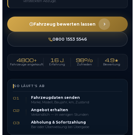
versteckten Abzüge.
Fahrzeug bewerten lassen
0800 1553 5546
4800+
16 J.
98%
4.9★
Fahrzeuge angekauft
Erfahrung
Zufrieden
Bewertung
SO LÄUFT’S AB
Fahrzeugdaten senden
01
Marke, Modell, Baujahr, km, Zustand
Angebot erhalten
02
Verbindlich — in wenigen Stunden
Abholung & Sofortzahlung
03
Bar oder Überweisung bei Übergabe