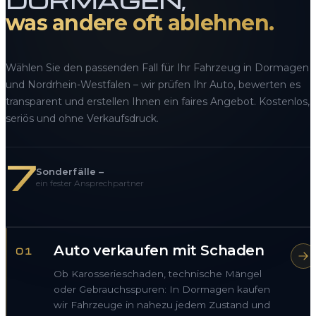
DORMAGEN,
was andere oft ablehnen.
Wählen Sie den passenden Fall für Ihr Fahrzeug in Dormagen
und Nordrhein-Westfalen – wir prüfen Ihr Auto, bewerten es
transparent und erstellen Ihnen ein faires Angebot. Kostenlos,
seriös und ohne Verkaufsdruck.
7
Sonderfälle –
ein fester Ansprechpartner
Auto verkaufen mit Schaden
01
Ob Karosserieschaden, technische Mängel
oder Gebrauchsspuren: In Dormagen kaufen
wir Fahrzeuge in nahezu jedem Zustand und