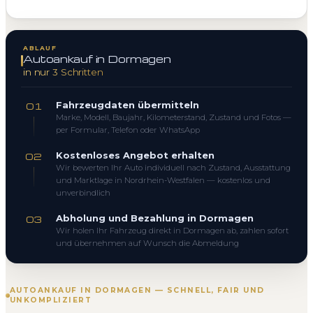
ABLAUF
Autoankauf in Dormagen
in nur 3 Schritten
Fahrzeugdaten übermitteln
01
Marke, Modell, Baujahr, Kilometerstand, Zustand und Fotos —
per Formular, Telefon oder WhatsApp
Kostenloses Angebot erhalten
02
Wir bewerten Ihr Auto individuell nach Zustand, Ausstattung
und Marktlage in Nordrhein-Westfalen — kostenlos und
unverbindlich
Abholung und Bezahlung in Dormagen
03
Wir holen Ihr Fahrzeug direkt in Dormagen ab, zahlen sofort
und übernehmen auf Wunsch die Abmeldung
AUTOANKAUF IN DORMAGEN — SCHNELL, FAIR UND
UNKOMPLIZIERT