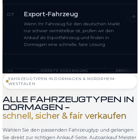
Export-Fahrzeug
07
Wenn Ihr Fahrzeug für den deutschen Markt
nur schwer vermittelbar ist, prüfen wir den
Ankauf als Exportfahrzeug und finden in
Dormagen eine schnelle, faire Lösung.
—
—
DIREKTE AUSZAHLUNG
ABHOLUNG IN DORMAGEN 
FAHRZEUGTYPEN IN DORMAGEN & NORDRHEIN-
WESTFALEN
ALLE FAHRZEUGTYPEN IN
DORMAGEN —
schnell, sicher & fair verkaufen
Wählen Sie den passenden Fahrzeugtyp und gelangen
Sie direkt zur richtigen Ankauf-Seite. Autoankauf Meister