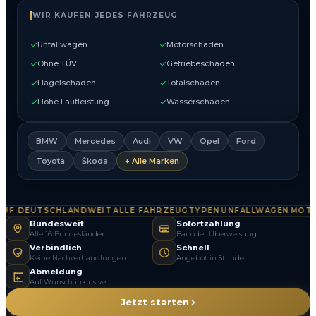
WIR KAUFEN JEDES FAHRZEUG
Unfallwagen
Motorschaden
Ohne TÜV
Getriebeschaden
Hagelschaden
Totalschaden
Hohe Laufleistung
Wasserschaden
BMW
Mercedes
Audi
VW
Opel
Ford
Toyota
Škoda
+ Alle Marken
F DEUTSCHLANDWEIT
ALLE FAHRZEUGTYPEN
UNFALLWAGEN
MOTOR
·
·
·
Bundesweit
Sofortzahlung
Alle 16 Bundesländer
Bar oder Überweisung
Verbindlich
Schnell
Keine Nachverhandlungen
Angebot in Stunden
Abmeldung
Auf Wunsch inklusive
Jetzt starten