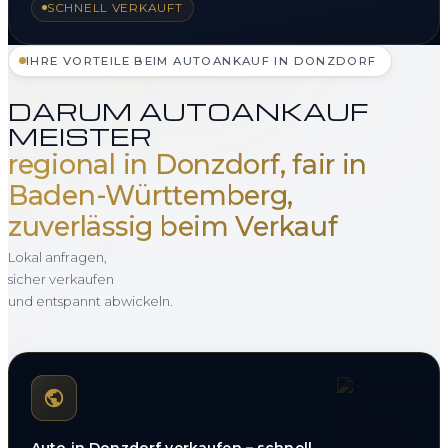
SCHNELL VERKAUFT
IHRE VORTEILE BEIM AUTOANKAUF IN DONZDORF
DARUM AUTOANKAUF
MEISTER
regional in Donzdorf, fair in
Baden-Württemberg,
zuverlässig beim Verkauf
Lokal anfragen,
sicher verkaufen
und entspannt abwickeln.
Auto in Donzdorf verkaufen – schnell,