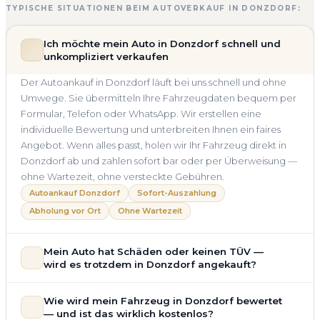
TYPISCHE SITUATIONEN BEIM AUTOVERKAUF IN DONZDORF:
Ich möchte mein Auto in Donzdorf schnell und
unkompliziert verkaufen
Der Autoankauf in Donzdorf läuft bei uns schnell und ohne
Umwege. Sie übermitteln Ihre Fahrzeugdaten bequem per
Formular, Telefon oder WhatsApp. Wir erstellen eine
individuelle Bewertung und unterbreiten Ihnen ein faires
Angebot. Wenn alles passt, holen wir Ihr Fahrzeug direkt in
Donzdorf ab und zahlen sofort bar oder per Überweisung —
ohne Wartezeit, ohne versteckte Gebühren.
Autoankauf Donzdorf
Sofort-Auszahlung
Abholung vor Ort
Ohne Wartezeit
Mein Auto hat Schäden oder keinen TÜV —
wird es trotzdem in Donzdorf angekauft?
Ja — wir kaufen auch Autos mit Unfallschaden,
Wie wird mein Fahrzeug in Donzdorf bewertet
Motorschaden, Getriebeschaden, abgelaufenem TÜV oder
— und ist das wirklich kostenlos?