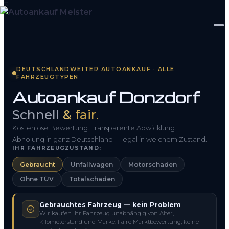
Startseite
DEUTSCHLANDWEITER AUTOANKAUF · ALLE
FAHRZEUGTYPEN
Fahrzeug Bewerten
Autoankauf Donzdorf
So funktioniert’s
Schnell
& fair.
Kontakt
Kostenlose Bewertung. Transparente Abwicklung.
Abholung in ganz Deutschland — egal in welchem Zustand.
IHR FAHRZEUGZUSTAND:
FAQ
Gebraucht
Unfallwagen
Motorschaden
Ohne TÜV
Totalschaden
0800 1553 5546
Gebrauchtes Fahrzeug — kein Problem
Kostenlos anfragen
Wir kaufen Ihr Fahrzeug unabhängig von Alter,
Kilometerstand und Marke. Faire Marktbewertung, keine