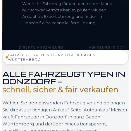
Wenn Ihr Fahrzeug für den deutschen Markt
nur schwer vermittelbar ist, prüfen wir den
Ankauf als Exportfahrzeug und finden in
Donzdorf eine schnelle, faire Lösung.
—
KTE AUSZAHLUNG
ABHOLUNG IN DONZDORF UND BAD
FAHRZEUGTYPEN IN DONZDORF & BADEN-
WÜRTTEMBERG
ALLE FAHRZEUGTYPEN IN
DONZDORF —
schnell, sicher & fair verkaufen
Wählen Sie den passenden Fahrzeugtyp und gelangen
Sie direkt zur richtigen Ankauf-Seite. Autoankauf Meister
kauft Fahrzeuge in Donzdorf, in ganz Baden-
Württemberg und darüber hinaus transparent,
zuverlässig und ohne versteckte Kosten an.