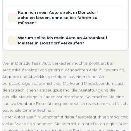
allgemeinem Reparaturbedarf direkt in Donzdorf an. Der
Zustand Ihres Fahrzeugs fließt transparent in unsere
Unsere Fahrzeugbewertung für den Autoankauf in Donzdorf
Kann ich mein Auto direkt in Donzdorf
Bewertung ein. Anders als Online-Rechner berücksichtigen
ist vollständig kostenlos und unverbindlich. Wir prüfen Marke,
abholen lassen, ohne selbst fahren zu
wir den realen Zustand und die aktuelle Nachfrage für eine
Modell, Baujahr, Kilometerstand, Ausstattung, Pflegezustand
müssen?
realistische Preiseinschätzung.
und die aktuelle Marktlage. So erhalten Sie keine pauschale
Selbstverständlich. Unser Autoankauf-Service in Donzdorf
Unfallwagen Donzdorf
Motorschaden
Ohne TÜV
Schätzung, sondern eine fundierte Einschätzung, die nah am
Warum sollte ich mein Auto an Autoankauf
umfasst die kostenlose Abholung direkt an Ihrer Adresse —
tatsächlichen Verkaufspreis liegt — speziell für den Markt in
Getriebeschaden
Faire Bewertung
Meister in Donzdorf verkaufen?
egal ob zu Hause, am Arbeitsplatz oder an einem Treffpunkt
Baden-Württemberg.
Ihrer Wahl in Donzdorf und Umgebung. Auch nicht
Autoankauf Meister vereint Erfahrung, Transparenz und
Kostenlose Bewertung
Marktwert Donzdorf
fahrbereite Fahrzeuge transportieren wir ab. Die Bezahlung
schnelle Abwicklung. Seit 2010 kaufen wir Fahrzeuge
Unverbindlich
Seriöse Einschätzung
Wer in Donzdorf sein Auto verkaufen möchte, profitiert bei
erfolgt direkt bei Übergabe, auf Wunsch übernehmen wir
deutschlandweit an — auch in Donzdorf und ganz Baden-
Autoankauf Meister von einem durchdachten Ablauf: Bewertung,
auch die Abmeldung.
Württemberg. Sie erhalten eine kostenlose Bewertung, ein
Angebot und Abwicklung erfolgen aus einer Hand. Wir
Abholung Donzdorf
Nicht fahrbereit
Barzahlung
verbindliches Angebot und auf Wunsch den kompletten
berücksichtigen dabei nicht nur Marke und Modell, sondern auch
Service von der Abholung bis zur Abmeldung. Über 4.800
Abmeldung inklusive
den tatsächlichen Fahrzeugzustand, die Ausstattung und die
zufriedene Kunden sprechen für sich.
aktuelle Marktlage in Baden-Württemberg. So erhalten Sie eine
Seit 2010
4.800+ Ankäufe
Komplettservice
nachvollziehbare Einschätzung, die deutlich realistischer ausfällt als
Baden-Württemberg
pauschale Online-Rechner.
Unser Autoankauf in Donzdorf ist darauf ausgelegt, Ihnen möglichst
viel Aufwand abzunehmen. Sie übermitteln Ihre Daten digital oder
telefonisch, wir kümmern uns um den Rest — von der individuellen