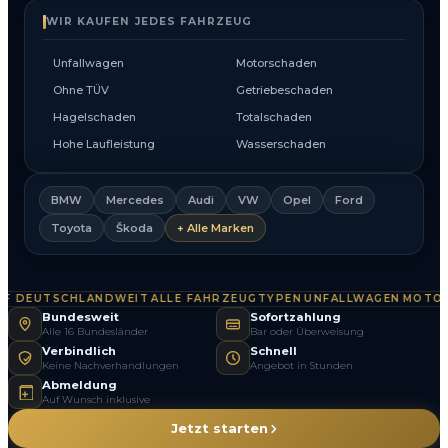
WIR KAUFEN JEDES FAHRZEUG
Unfallwagen
Motorschaden
Ohne TÜV
Getriebeschaden
Hagelschaden
Totalschaden
Hohe Laufleistung
Wasserschaden
BMW
Mercedes
Audi
VW
Opel
Ford
Toyota
Škoda
+ Alle Marken
 DEUTSCHLANDWEIT
ALLE FAHRZEUGTYPEN
UNFALLWAGEN
MOTORS
·
·
·
Bundesweit
Sofortzahlung
Alle 16 Bundesländer
Bar oder Überweisung
Verbindlich
Schnell
Keine Nachverhandlungen
Angebot in Stunden
Abmeldung
Auf Wunsch inklusive
Jetzt starten