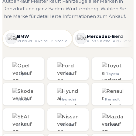
Autoankauf Meister kauft Fahrzeuge aller Marken in
Donzdorf und ganz Baden-Württemberg. Wählen Sie
Ihre Marke für detaillierte Informationen zum Ankauf.
BMW
Mercedes-Benz
1er bis 7er · X-Reihe · M-Modelle
A- bis S-Klasse · AMG · Vans
Opel
Ford
Toyota
Skoda
Hyundai
Renault
SEAT
Nissan
Mazda