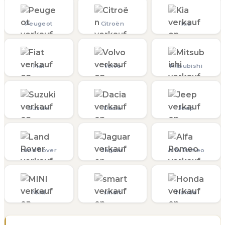
Peugeot
Citroën
Kia
Fiat
Volvo
Mitsubishi
Suzuki
Dacia
Jeep
Land Rover
Jaguar
Alfa Romeo
MINI
smart
Honda