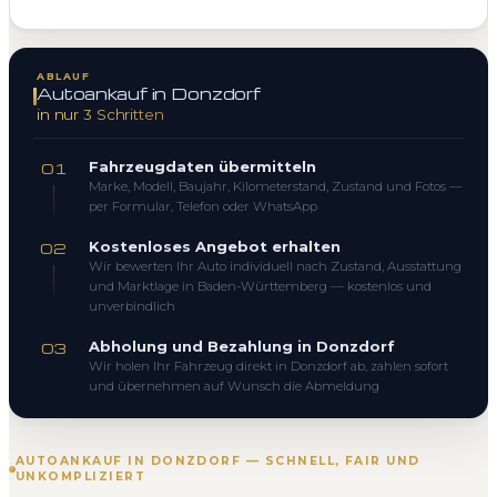
ABLAUF
Autoankauf in Donzdorf
in nur 3 Schritten
Fahrzeugdaten übermitteln
01
Marke, Modell, Baujahr, Kilometerstand, Zustand und Fotos —
per Formular, Telefon oder WhatsApp
Kostenloses Angebot erhalten
02
Wir bewerten Ihr Auto individuell nach Zustand, Ausstattung
und Marktlage in Baden-Württemberg — kostenlos und
unverbindlich
Abholung und Bezahlung in Donzdorf
03
Wir holen Ihr Fahrzeug direkt in Donzdorf ab, zahlen sofort
und übernehmen auf Wunsch die Abmeldung
AUTOANKAUF IN DONZDORF — SCHNELL, FAIR UND
UNKOMPLIZIERT