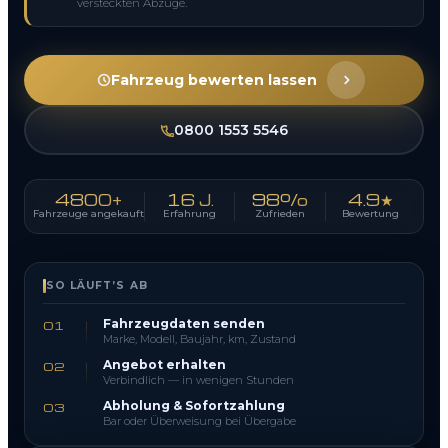
versteckten Abzüge.
Fahrzeug bewerten lassen
0800 1553 5546
4800+
16 J.
98%
4.9★
Fahrzeuge angekauft
Erfahrung
Zufrieden
Bewertung
SO LÄUFT’S AB
Fahrzeugdaten senden
01
Marke, Modell, Baujahr, km, Zustand
Angebot erhalten
02
Verbindlich — in wenigen Stunden
Abholung & Sofortzahlung
03
Bar oder Überweisung bei Übergabe