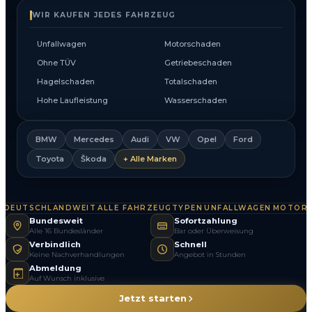
WIR KAUFEN JEDES FAHRZEUG
Unfallwagen
Motorschaden
Ohne TÜV
Getriebeschaden
Hagelschaden
Totalschaden
Hohe Laufleistung
Wasserschaden
BMW
Mercedes
Audi
VW
Opel
Ford
Toyota
Škoda
+ Alle Marken
DEUTSCHLANDWEIT
ALLE FAHRZEUGTYPEN
UNFALLWAGEN
MOTORSC
·
·
·
Bundesweit
Sofortzahlung
Alle 16 Bundesländer
Bar oder Überweisung
Verbindlich
Schnell
Keine Nachverhandlungen
Angebot in Stunden
Abmeldung
Auf Wunsch inklusive
Jetzt starten