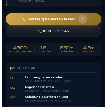
versteckten Abzüge.
Fahrzeug bewerten lassen
0800 1553 5546
4800+
16 J.
98%
4.9★
Fahrzeuge angekauft
Erfahrung
Zufrieden
Bewertung
SO LÄUFT’S AB
Fahrzeugdaten senden
01
Marke, Modell, Baujahr, km, Zustand
Angebot erhalten
02
Verbindlich — in wenigen Stunden
Abholung & Sofortzahlung
03
Bar oder Überweisung bei Übergabe