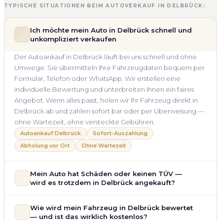
TYPISCHE SITUATIONEN BEIM AUTOVERKAUF IN DELBRÜCK:
Ich möchte mein Auto in Delbrück schnell und
unkompliziert verkaufen
Der Autoankauf in Delbrück läuft bei uns schnell und ohne
Umwege. Sie übermitteln Ihre Fahrzeugdaten bequem per
Formular, Telefon oder WhatsApp. Wir erstellen eine
individuelle Bewertung und unterbreiten Ihnen ein faires
Angebot. Wenn alles passt, holen wir Ihr Fahrzeug direkt in
Delbrück ab und zahlen sofort bar oder per Überweisung —
ohne Wartezeit, ohne versteckte Gebühren.
Autoankauf Delbrück
Sofort-Auszahlung
Abholung vor Ort
Ohne Wartezeit
Mein Auto hat Schäden oder keinen TÜV —
wird es trotzdem in Delbrück angekauft?
Ja — wir kaufen auch Autos mit Unfallschaden,
Wie wird mein Fahrzeug in Delbrück bewertet
Motorschaden, Getriebeschaden, abgelaufenem TÜV oder
— und ist das wirklich kostenlos?