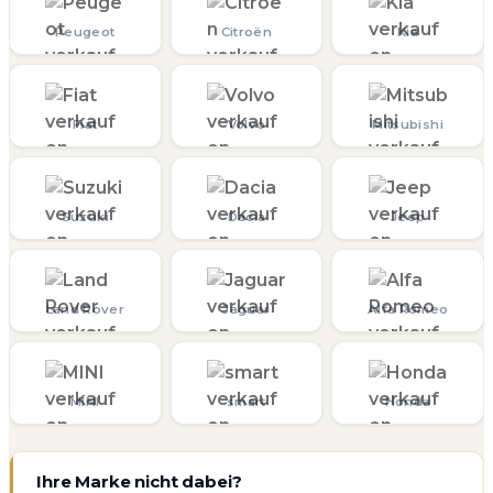
Peugeot
Citroën
Kia
Fiat
Volvo
Mitsubishi
Suzuki
Dacia
Jeep
Land Rover
Jaguar
Alfa Romeo
MINI
smart
Honda
Ihre Marke nicht dabei?