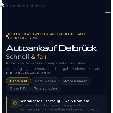
Startseite
DEUTSCHLANDWEITER AUTOANKAUF · ALLE
FAHRZEUGTYPEN
Fahrzeug Bewerten
Autoankauf Delbrück
So funktioniert’s
Schnell
& fair.
Kontakt
Kostenlose Bewertung. Transparente Abwicklung.
Abholung in ganz Deutschland — egal in welchem Zustand.
IHR FAHRZEUGZUSTAND:
FAQ
Gebraucht
Unfallwagen
Motorschaden
Ohne TÜV
Totalschaden
0800 1553 5546
Gebrauchtes Fahrzeug — kein Problem
Kostenlos anfragen
Wir kaufen Ihr Fahrzeug unabhängig von Alter,
Kilometerstand und Marke. Faire Marktbewertung, keine