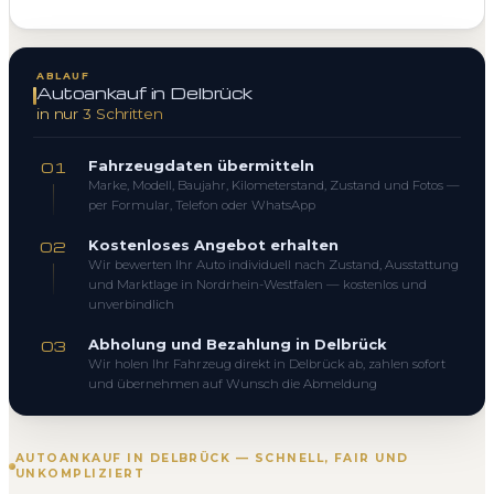
ABLAUF
Autoankauf in Delbrück
in nur 3 Schritten
Fahrzeugdaten übermitteln
01
Marke, Modell, Baujahr, Kilometerstand, Zustand und Fotos —
per Formular, Telefon oder WhatsApp
Kostenloses Angebot erhalten
02
Wir bewerten Ihr Auto individuell nach Zustand, Ausstattung
und Marktlage in Nordrhein-Westfalen — kostenlos und
unverbindlich
Abholung und Bezahlung in Delbrück
03
Wir holen Ihr Fahrzeug direkt in Delbrück ab, zahlen sofort
und übernehmen auf Wunsch die Abmeldung
AUTOANKAUF IN DELBRÜCK — SCHNELL, FAIR UND
UNKOMPLIZIERT