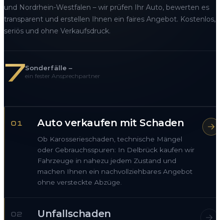
und Nordrhein-Westfalen – wir prüfen Ihr Auto, bewerten es
transparent und erstellen Ihnen ein faires Angebot. Kostenlos,
seriös und ohne Verkaufsdruck.
7
Sonderfälle –
ein fester Ansprechpartner
Auto verkaufen mit Schaden
01
Ob Karosserieschaden, technische Mängel
oder Gebrauchsspuren: In Delbrück kaufen wir
Fahrzeuge in nahezu jedem Zustand und
machen Ihnen ein nachvollziehbares Angebot
ohne versteckte Abzüge.
Unfallschaden
02