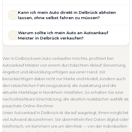
allgemeinem Reparaturbedarf direkt in Delbrück an. Der
Zustand Ihres Fahrzeugs fließt transparent in unsere
Unsere Fahrzeugbewertung für den Autoankauf in Delbrück
Kann ich mein Auto direkt in Delbrück abholen
Bewertung ein. Anders als Online-Rechner berücksichtigen
ist vollständig kostenlos und unverbindlich. Wir prüfen Marke,
lassen, ohne selbst fahren zu müssen?
wir den realen Zustand und die aktuelle Nachfrage für eine
Modell, Baujahr, Kilometerstand, Ausstattung, Pflegezustand
realistische Preiseinschätzung.
und die aktuelle Marktlage. So erhalten Sie keine pauschale
Selbstverständlich. Unser Autoankauf-Service in Delbrück
Warum sollte ich mein Auto an Autoankauf
Unfallwagen Delbrück
Motorschaden
Ohne TÜV
Schätzung, sondern eine fundierte Einschätzung, die nah am
umfasst die kostenlose Abholung direkt an Ihrer Adresse —
Meister in Delbrück verkaufen?
tatsächlichen Verkaufspreis liegt — speziell für den Markt in
Getriebeschaden
Faire Bewertung
egal ob zu Hause, am Arbeitsplatz oder an einem Treffpunkt
Nordrhein-Westfalen.
Ihrer Wahl in Delbrück und Umgebung. Auch nicht
Autoankauf Meister vereint Erfahrung, Transparenz und
Kostenlose Bewertung
Marktwert Delbrück
fahrbereite Fahrzeuge transportieren wir ab. Die Bezahlung
schnelle Abwicklung. Seit 2010 kaufen wir Fahrzeuge
Wer in Delbrück sein Auto verkaufen möchte, profitiert bei
erfolgt direkt bei Übergabe, auf Wunsch übernehmen wir
Unverbindlich
Seriöse Einschätzung
deutschlandweit an — auch in Delbrück und ganz
Autoankauf Meister von einem durchdachten Ablauf: Bewertung,
auch die Abmeldung.
Nordrhein-Westfalen. Sie erhalten eine kostenlose
Angebot und Abwicklung erfolgen aus einer Hand. Wir
Abholung Delbrück
Nicht fahrbereit
Barzahlung
Bewertung, ein verbindliches Angebot und auf Wunsch den
berücksichtigen dabei nicht nur Marke und Modell, sondern auch
kompletten Service von der Abholung bis zur Abmeldung.
Abmeldung inklusive
den tatsächlichen Fahrzeugzustand, die Ausstattung und die
Über 4.800 zufriedene Kunden sprechen für sich.
aktuelle Marktlage in Nordrhein-Westfalen. So erhalten Sie eine
Seit 2010
4.800+ Ankäufe
Komplettservice
nachvollziehbare Einschätzung, die deutlich realistischer ausfällt als
Nordrhein-Westfalen
pauschale Online-Rechner.
Unser Autoankauf in Delbrück ist darauf ausgelegt, Ihnen möglichst
viel Aufwand abzunehmen. Sie übermitteln Ihre Daten digital oder
telefonisch, wir kümmern uns um den Rest — von der individuellen