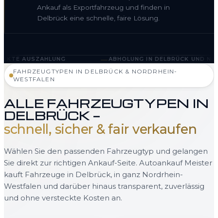
Ankauf als Exportfahrzeug und finden in
Delbrück eine schnelle, faire Lösung.
—
UNG
ABHOLUNG IN DELBRÜCK UND NORDRHEIN-WESTF
FAHRZEUGTYPEN IN DELBRÜCK & NORDRHEIN-
WESTFALEN
ALLE FAHRZEUGTYPEN IN
DELBRÜCK —
schnell, sicher & fair verkaufen
Wählen Sie den passenden Fahrzeugtyp und gelangen
Sie direkt zur richtigen Ankauf-Seite. Autoankauf Meister
kauft Fahrzeuge in Delbrück, in ganz Nordrhein-
Westfalen und darüber hinaus transparent, zuverlässig
und ohne versteckte Kosten an.