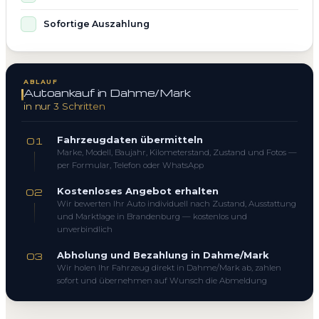
Sofortige Auszahlung
ABLAUF
Autoankauf in Dahme/Mark
in nur 3 Schritten
Fahrzeugdaten übermitteln
01
Marke, Modell, Baujahr, Kilometerstand, Zustand und Fotos —
per Formular, Telefon oder WhatsApp
Kostenloses Angebot erhalten
02
Wir bewerten Ihr Auto individuell nach Zustand, Ausstattung
und Marktlage in Brandenburg — kostenlos und
unverbindlich
Abholung und Bezahlung in Dahme/Mark
03
Wir holen Ihr Fahrzeug direkt in Dahme/Mark ab, zahlen
sofort und übernehmen auf Wunsch die Abmeldung