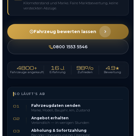
Kilometerstand und Marke. Faire Marktbewertung, keine
versteckten Abzüge.
Fahrzeug bewerten lassen
0800 1553 5546
4800+
16 J.
98%
4.9★
Fahrzeuge angekauft
Erfahrung
Zufrieden
Bewertung
SO LÄUFT’S AB
Fahrzeugdaten senden
01
Marke, Modell, Baujahr, km, Zustand
Angebot erhalten
02
Verbindlich — in wenigen Stunden
Abholung & Sofortzahlung
03
Bar oder Überweisung bei Übergabe