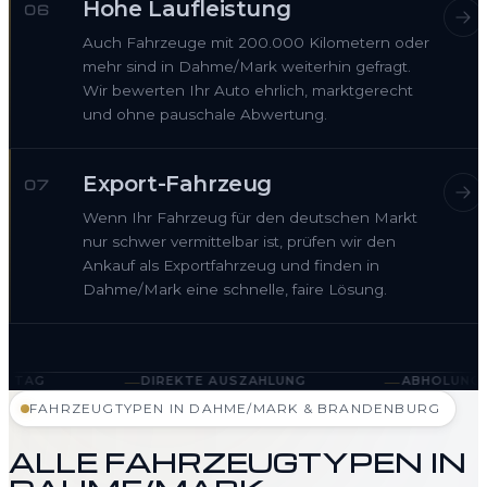
Hohe Laufleistung
06
Auch Fahrzeuge mit 200.000 Kilometern oder
mehr sind in Dahme/Mark weiterhin gefragt.
Wir bewerten Ihr Auto ehrlich, marktgerecht
und ohne pauschale Abwertung.
Export-Fahrzeug
07
Wenn Ihr Fahrzeug für den deutschen Markt
nur schwer vermittelbar ist, prüfen wir den
Ankauf als Exportfahrzeug und finden in
Dahme/Mark eine schnelle, faire Lösung.
—
—
DIREKTE AUSZAHLUNG
ABHOLUNG IN DAHME/MAR
FAHRZEUGTYPEN IN DAHME/MARK & BRANDENBURG
ALLE FAHRZEUGTYPEN IN