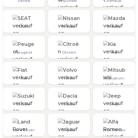
Skoda
Hyundai
Renault
SEAT
Nissan
Mazda
Peugeot
Citroën
Kia
Fiat
Volvo
Mitsubishi
Suzuki
Dacia
Jeep
Land Rover
Jaguar
Alfa Romeo