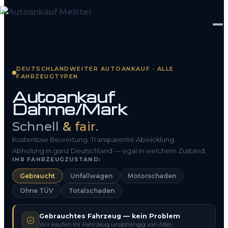
Startseite
DEUTSCHLANDWEITER AUTOANKAUF · ALLE
FAHRZEUGTYPEN
Fahrzeug Bewerten
Autoankauf
Dahme/Mark
So funktioniert’s
Schnell
& fair.
Kontakt
Kostenlose Bewertung. Transparente Abwicklung.
FAQ
Abholung in ganz Deutschland — egal in welchem Zustand.
IHR FAHRZEUGZUSTAND:
Gebraucht
Unfallwagen
Motorschaden
0800 1553 5546
Ohne TÜV
Totalschaden
Kostenlos anfragen
Gebrauchtes Fahrzeug — kein Problem
Wir kaufen Ihr Fahrzeug unabhängig von Alter,