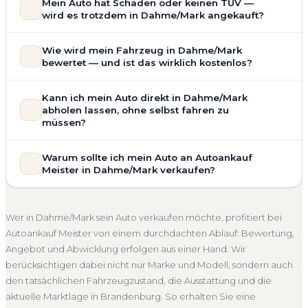
Mein Auto hat Schäden oder keinen TÜV —
wird es trotzdem in Dahme/Mark angekauft?
Ja — wir kaufen auch Autos mit Unfallschaden,
Wie wird mein Fahrzeug in Dahme/Mark
Motorschaden, Getriebeschaden, abgelaufenem TÜV oder
bewertet — und ist das wirklich kostenlos?
allgemeinem Reparaturbedarf direkt in Dahme/Mark an.
Der Zustand Ihres Fahrzeugs fließt transparent in unsere
Unsere Fahrzeugbewertung für den Autoankauf in
Kann ich mein Auto direkt in Dahme/Mark
Bewertung ein. Anders als Online-Rechner berücksichtigen
Dahme/Mark ist vollständig kostenlos und unverbindlich. Wir
abholen lassen, ohne selbst fahren zu
wir den realen Zustand und die aktuelle Nachfrage für eine
prüfen Marke, Modell, Baujahr, Kilometerstand, Ausstattung,
müssen?
realistische Preiseinschätzung.
Pflegezustand und die aktuelle Marktlage. So erhalten Sie
Selbstverständlich. Unser Autoankauf-Service in
Unfallwagen Dahme/Mark
Motorschaden
Ohne TÜV
keine pauschale Schätzung, sondern eine fundierte
Warum sollte ich mein Auto an Autoankauf
Dahme/Mark umfasst die kostenlose Abholung direkt an
Einschätzung, die nah am tatsächlichen Verkaufspreis liegt —
Getriebeschaden
Faire Bewertung
Meister in Dahme/Mark verkaufen?
Ihrer Adresse — egal ob zu Hause, am Arbeitsplatz oder an
speziell für den Markt in Brandenburg.
einem Treffpunkt Ihrer Wahl in Dahme/Mark und Umgebung.
Autoankauf Meister vereint Erfahrung, Transparenz und
Kostenlose Bewertung
Marktwert Dahme/Mark
Auch nicht fahrbereite Fahrzeuge transportieren wir ab. Die
schnelle Abwicklung. Seit 2010 kaufen wir Fahrzeuge
Unverbindlich
Seriöse Einschätzung
Wer in Dahme/Mark sein Auto verkaufen möchte, profitiert bei
Bezahlung erfolgt direkt bei Übergabe, auf Wunsch
deutschlandweit an — auch in Dahme/Mark und ganz
Autoankauf Meister von einem durchdachten Ablauf: Bewertung,
übernehmen wir auch die Abmeldung.
Brandenburg. Sie erhalten eine kostenlose Bewertung, ein
Angebot und Abwicklung erfolgen aus einer Hand. Wir
Abholung Dahme/Mark
Nicht fahrbereit
Barzahlung
verbindliches Angebot und auf Wunsch den kompletten
berücksichtigen dabei nicht nur Marke und Modell, sondern auch
Service von der Abholung bis zur Abmeldung. Über 4.800
Abmeldung inklusive
den tatsächlichen Fahrzeugzustand, die Ausstattung und die
zufriedene Kunden sprechen für sich.
aktuelle Marktlage in Brandenburg. So erhalten Sie eine
Seit 2010
4.800+ Ankäufe
Komplettservice