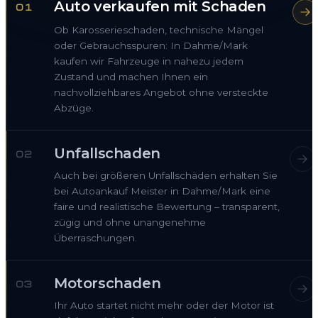
Auto verkaufen mit Schaden
01
Ob Karosserieschaden, technische Mängel
oder Gebrauchsspuren: In Dahme/Mark
kaufen wir Fahrzeuge in nahezu jedem
Zustand und machen Ihnen ein
nachvollziehbares Angebot ohne versteckte
Abzüge.
Unfallschaden
02
Auch bei größeren Unfallschäden erhalten Sie
bei Autoankauf Meister in Dahme/Mark eine
faire und realistische Bewertung – transparent,
zügig und ohne unangenehme
Überraschungen.
Motorschaden
03
Ihr Auto startet nicht mehr oder der Motor ist