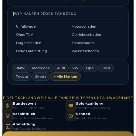
WIR KAUFEN JEDES FAHRZEUG
Unfallwagen
Motorschaden
Ohne TÜV
Getriebeschaden
Hagelschaden
Totalschaden
Hohe Laufleistung
Wasserschaden
BMW
Mercedes
Audi
VW
Opel
Ford
Toyota
Škoda
+ Alle Marken
F DEUTSCHLANDWEIT
ALLE FAHRZEUGTYPEN
UNFALLWAGEN
MOTOR
·
·
·
Bundesweit
Sofortzahlung
Alle 16 Bundesländer
Bar oder Überweisung
Verbindlich
Schnell
Keine Nachverhandlungen
Angebot in Stunden
Abmeldung
Auf Wunsch inklusive