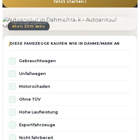
Jetzt starten
4.800+
4.9 ★
98%
Fahrzeuge angekauft
Kundenbewertung
Zufriedenheit
Seit 2010 aktiv
DIESE FAHRZEUGE KAUFEN WIR IN DAHME/MARK AN
Gebrauchtwagen
Unfallwagen
Motorschaden
Ohne TÜV
Hohe Laufleistung
Exportfahrzeuge
Nicht fahrbereit