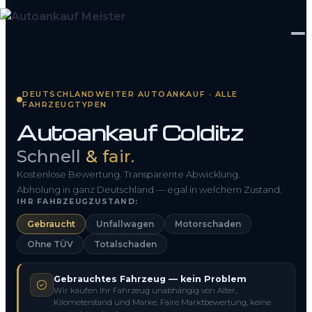
Startseite
DEUTSCHLANDWEITER AUTOANKAUF · ALLE
FAHRZEUGTYPEN
Fahrzeug Bewerten
Autoankauf Colditz
So funktioniert’s
Schnell
& fair.
Kontakt
Kostenlose Bewertung. Transparente Abwicklung.
Abholung in ganz Deutschland — egal in welchem Zustand.
IHR FAHRZEUGZUSTAND:
FAQ
Gebraucht
Unfallwagen
Motorschaden
Ohne TÜV
Totalschaden
0800 1553 5546
Gebrauchtes Fahrzeug — kein Problem
Kostenlos anfragen
Wir kaufen Ihr Fahrzeug unabhängig von Alter,
Kilometerstand und Marke. Faire Marktbewertung, keine