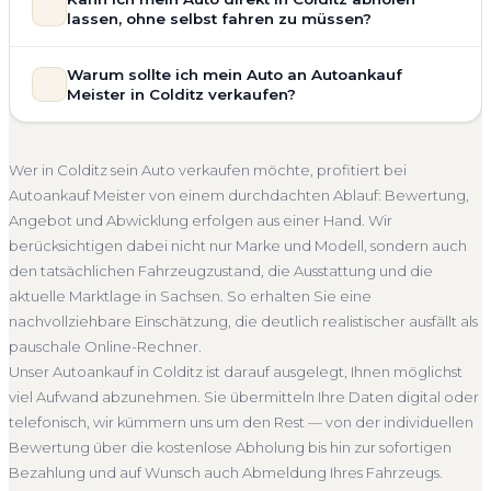
Bewertung ein. Anders als Online-Rechner berücksichtigen
vollständig kostenlos und unverbindlich. Wir prüfen Marke,
lassen, ohne selbst fahren zu müssen?
wir den realen Zustand und die aktuelle Nachfrage für eine
Modell, Baujahr, Kilometerstand, Ausstattung, Pflegezustand
realistische Preiseinschätzung.
und die aktuelle Marktlage. So erhalten Sie keine pauschale
Selbstverständlich. Unser Autoankauf-Service in Colditz
Warum sollte ich mein Auto an Autoankauf
Unfallwagen Colditz
Motorschaden
Ohne TÜV
Schätzung, sondern eine fundierte Einschätzung, die nah am
umfasst die kostenlose Abholung direkt an Ihrer Adresse —
Meister in Colditz verkaufen?
tatsächlichen Verkaufspreis liegt — speziell für den Markt in
Getriebeschaden
Faire Bewertung
egal ob zu Hause, am Arbeitsplatz oder an einem Treffpunkt
Sachsen.
Ihrer Wahl in Colditz und Umgebung. Auch nicht fahrbereite
Autoankauf Meister vereint Erfahrung, Transparenz und
Kostenlose Bewertung
Marktwert Colditz
Unverbindlich
Fahrzeuge transportieren wir ab. Die Bezahlung erfolgt
schnelle Abwicklung. Seit 2010 kaufen wir Fahrzeuge
Wer in Colditz sein Auto verkaufen möchte, profitiert bei
direkt bei Übergabe, auf Wunsch übernehmen wir auch die
Seriöse Einschätzung
deutschlandweit an — auch in Colditz und ganz Sachsen. Sie
Autoankauf Meister von einem durchdachten Ablauf: Bewertung,
Abmeldung.
erhalten eine kostenlose Bewertung, ein verbindliches
Angebot und Abwicklung erfolgen aus einer Hand. Wir
Abholung Colditz
Nicht fahrbereit
Barzahlung
Angebot und auf Wunsch den kompletten Service von der
berücksichtigen dabei nicht nur Marke und Modell, sondern auch
Abholung bis zur Abmeldung. Über 4.800 zufriedene
Abmeldung inklusive
den tatsächlichen Fahrzeugzustand, die Ausstattung und die
Kunden sprechen für sich.
aktuelle Marktlage in Sachsen. So erhalten Sie eine
Seit 2010
4.800+ Ankäufe
Komplettservice
Sachsen
nachvollziehbare Einschätzung, die deutlich realistischer ausfällt als
pauschale Online-Rechner.
Unser Autoankauf in Colditz ist darauf ausgelegt, Ihnen möglichst
viel Aufwand abzunehmen. Sie übermitteln Ihre Daten digital oder
telefonisch, wir kümmern uns um den Rest — von der individuellen
Bewertung über die kostenlose Abholung bis hin zur sofortigen
Bezahlung und auf Wunsch auch Abmeldung Ihres Fahrzeugs.