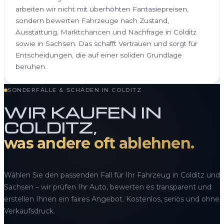
arbeiten wir nicht mit überhöhten Fantasiepreisen,
sondern bewerten Fahrzeuge nach Zustand,
Ausstattung, Marktchancen und Nachfrage in Colditz
sowie in Sachsen. Das schafft Vertrauen und sorgt für
Entscheidungen, die auf einer soliden Grundlage
beruhen.
SONDERFÄLLE & SCHÄDEN IN COLDITZ
WIR KAUFEN IN
COLDITZ,
was andere oft ablehnen.
Wählen Sie den passenden Fall für Ihr Fahrzeug in Colditz und
Sachsen – wir prüfen Ihr Auto, bewerten es transparent und
erstellen Ihnen ein faires Angebot. Kostenlos, seriös und ohne
Verkaufsdruck.