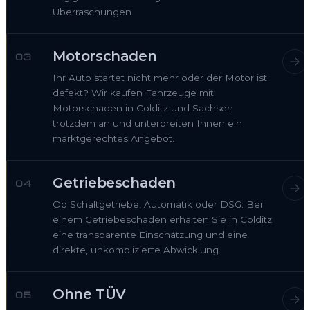
Überraschungen.
Motorschaden
03
Ihr Auto startet nicht mehr oder der Motor ist
defekt? Wir kaufen Fahrzeuge mit
Motorschaden in Colditz und Sachsen
trotzdem an und unterbreiten Ihnen ein
marktgerechtes Angebot.
Getriebeschaden
04
Ob Schaltgetriebe, Automatik oder DSG: Bei
einem Getriebeschaden erhalten Sie in Colditz
eine transparente Einschätzung und eine
direkte, unkomplizierte Abwicklung.
Ohne TÜV
05