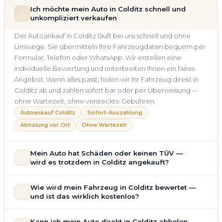
Ich möchte mein Auto in Colditz schnell und
unkompliziert verkaufen
Der Autoankauf in Colditz läuft bei uns schnell und ohne
Umwege. Sie übermitteln Ihre Fahrzeugdaten bequem per
Formular, Telefon oder WhatsApp. Wir erstellen eine
individuelle Bewertung und unterbreiten Ihnen ein faires
Angebot. Wenn alles passt, holen wir Ihr Fahrzeug direkt in
Colditz ab und zahlen sofort bar oder per Überweisung —
ohne Wartezeit, ohne versteckte Gebühren.
Autoankauf Colditz
Sofort-Auszahlung
Abholung vor Ort
Ohne Wartezeit
Mein Auto hat Schäden oder keinen TÜV —
wird es trotzdem in Colditz angekauft?
Ja — wir kaufen auch Autos mit Unfallschaden,
Wie wird mein Fahrzeug in Colditz bewertet —
Motorschaden, Getriebeschaden, abgelaufenem TÜV oder
und ist das wirklich kostenlos?
allgemeinem Reparaturbedarf direkt in Colditz an. Der
Zustand Ihres Fahrzeugs fließt transparent in unsere
Unsere Fahrzeugbewertung für den Autoankauf in Colditz ist
Kann ich mein Auto direkt in Colditz abholen