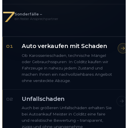
7
Sonderfälle –
ein fester Ansprechpartner
Auto verkaufen mit Schaden
01
Ob Karosserieschaden, technische Mängel
oder Gebrauchsspuren: In Colditz kaufen wir
Fahrzeuge in nahezu jedem Zustand und
machen Ihnen ein nachvollziehbares Angebot
ohne versteckte Abzüge.
Unfallschaden
02
Auch bei größeren Unfallschäden erhalten Sie
bei Autoankauf Meister in Colditz eine faire
und realistische Bewertung – transparent,
zügig und ohne unangenehme