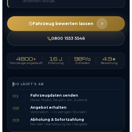
versteckten Abzüge.
Fahrzeug bewerten lassen
0800 1553 5546
4800+
16 J.
98%
4.9★
Fahrzeuge angekauft
Erfahrung
Zufrieden
Bewertung
SO LÄUFT’S AB
Fahrzeugdaten senden
01
Marke, Modell, Baujahr, km, Zustand
Angebot erhalten
02
Verbindlich — in wenigen Stunden
Abholung & Sofortzahlung
03
Bar oder Überweisung bei Übergabe