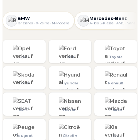
BMW
Mercedes-Benz
1er bis 7er · X-Reihe · M-Modelle
A- bis S-Klasse · AMG · Vans
Opel
Ford
Toyota
Skoda
Hyundai
Renault
SEAT
Nissan
Mazda
Peugeot
Citroën
Kia