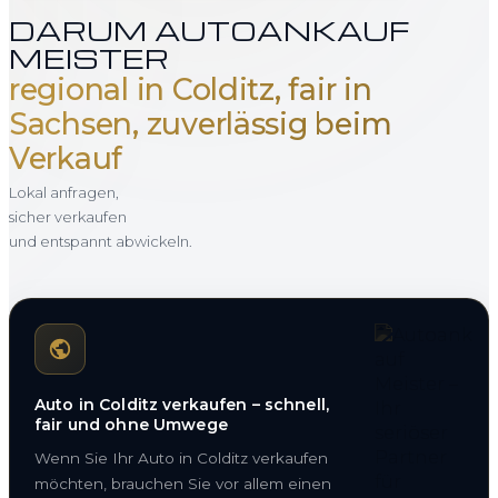
DARUM AUTOANKAUF
MEISTER
regional in Colditz, fair in
Sachsen, zuverlässig beim
Verkauf
Lokal anfragen,
sicher verkaufen
und entspannt abwickeln.
Auto in Colditz verkaufen – schnell,
fair und ohne Umwege
Wenn Sie Ihr Auto in Colditz verkaufen
möchten, brauchen Sie vor allem einen