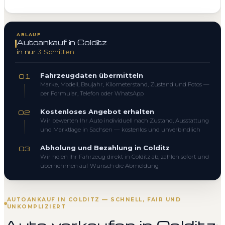
ABLAUF
Autoankauf in Colditz
in nur 3 Schritten
Fahrzeugdaten übermitteln
01
Marke, Modell, Baujahr, Kilometerstand, Zustand und Fotos —
per Formular, Telefon oder WhatsApp
Kostenloses Angebot erhalten
02
Wir bewerten Ihr Auto individuell nach Zustand, Ausstattung
und Marktlage in Sachsen — kostenlos und unverbindlich
Abholung und Bezahlung in Colditz
03
Wir holen Ihr Fahrzeug direkt in Colditz ab, zahlen sofort und
übernehmen auf Wunsch die Abmeldung
AUTOANKAUF IN COLDITZ — SCHNELL, FAIR UND
UNKOMPLIZIERT