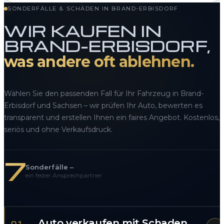
SONDERFÄLLE & SCHÄDEN IN BRAND-ERBISDORF
WIR KAUFEN IN
BRAND-ERBISDORF,
was andere oft ablehnen.
Wählen Sie den passenden Fall für Ihr Fahrzeug in Brand-
Erbisdorf und Sachsen – wir prüfen Ihr Auto, bewerten es
transparent und erstellen Ihnen ein faires Angebot. Kostenlos,
seriös und ohne Verkaufsdruck.
7
Sonderfälle –
ein fester Ansprechpartner
Auto verkaufen mit Schaden
01