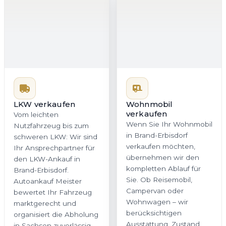
Wohnmobil
verkaufen
Wenn Sie Ihr Wohnmobil
in Brand-Erbisdorf
verkaufen möchten,
LKW verkaufen
übernehmen wir den
Vom leichten
kompletten Ablauf für
Nutzfahrzeug bis zum
Sie. Ob Reisemobil,
schweren LKW: Wir sind
Campervan oder
Ihr Ansprechpartner für
Wohnwagen – wir
den LKW-Ankauf in
berücksichtigen
Brand-Erbisdorf.
Ausstattung, Zustand
Autoankauf Meister
und Marktwert sorgfältig.
bewertet Ihr Fahrzeug
Auch in Sachsen
marktgerecht und
profitieren Sie von einer
organisiert die Abholung
fairen Bewertung und
in Sachsen zuverlässig
einer bequemen
und transparent. So