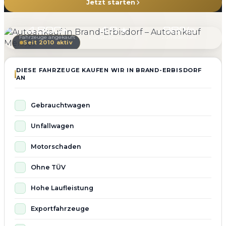
Jetzt starten
4.800+
4.9 ★
98%
Fahrzeuge angekauft
Kundenbewertung
Zufriedenheit
Seit 2010 aktiv
DIESE FAHRZEUGE KAUFEN WIR IN BRAND-ERBISDORF
AN
Gebrauchtwagen
Unfallwagen
Motorschaden
Ohne TÜV
Hohe Laufleistung
Exportfahrzeuge