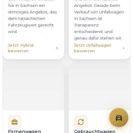
Firmenwagen
Gebrauchtwagen
verkaufen
verkaufen
Sie möchten einen
Wir kaufen
Firmenwagen oder eine
Gebrauchtwagen in
ganze Flotte in Brand-
Brand-Erbisdorf aller
Erbisdorf veräußern? Wir
Klassen und Marken an
bieten Unternehmen in
– vom gepflegten
Sachsen eine
Stadtauto bis zum
professionelle, diskrete
Fahrzeug mit hoher
und zeitsparende
Laufleistung.
Lösung. Mit klarer
Entscheidend ist eine
Dokumentation,
faire und
schneller
nachvollziehbare
Kommunikation und
Bewertung. Genau das
planbarer Abholung
erhalten Sie bei
bleibt Ihr Betriebsablauf
Autoankauf Meister für
zuverlässig im Takt.
Brand-Erbisdorf und
ganz Sachsen – ohne
versteckte
Nachverhandlungen.