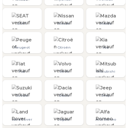
SEAT
Nissan
Mazda
Peugeot
Citroën
Kia
Fiat
Volvo
Mitsubishi
Suzuki
Dacia
Jeep
Land Rover
Jaguar
Alfa Romeo