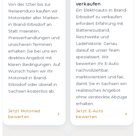
bewerten Ihr E-Auto
Wunsch holen wir Ihr
nachvollziehbar,
Motorrad in Brand-
marktorientiert und fair,
Erbisdorf oder überall in
damit Sie in Sachsen ein
Sachsen kostenlos ab.
realistisches Angebot
ohne versteckte Abzüge
erhalten.
Jetzt Motorrad
Jetzt E-Auto
bewerten
bewerten
Hybridfahrzeug
verkaufen
Unfallwagen
Ob Plug-in-Hybrid oder
verkaufen
Vollhybrid – wir kaufen
Auch beschädigte
Hybridfahrzeuge in
Fahrzeuge kaufen wir in
Brand-Erbisdorf mit
Brand-Erbisdorf