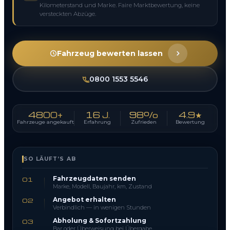
Kilometerstand und Marke. Faire Marktbewertung, keine
versteckten Abzüge.
Fahrzeug bewerten lassen
0800 1553 5546
4800+
16 J.
98%
4.9★
Fahrzeuge angekauft
Erfahrung
Zufrieden
Bewertung
SO LÄUFT’S AB
Fahrzeugdaten senden
01
Marke, Modell, Baujahr, km, Zustand
Angebot erhalten
02
Verbindlich — in wenigen Stunden
Abholung & Sofortzahlung
03
Bar oder Überweisung bei Übergabe