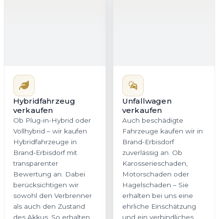
transparenter
zuverlässig an. Ob
Bewertung an. Dabei
Karosserieschaden,
berücksichtigen wir
Motorschaden oder
sowohl den Verbrenner
Hagelschaden – Sie
als auch den Zustand
erhalten bei uns eine
des Akkus. So erhalten
ehrliche Einschätzung
Sie in Sachsen ein
und ein verbindliches
stimmiges Angebot, das
Angebot. Gerade beim
dem tatsächlichen
Verkauf von Unfallwagen
Fahrzeugwert gerecht
in Sachsen ist
wird.
Transparenz
entscheidend, und
genau dafür stehen wir.
Jetzt Hybrid
Jetzt Unfallwagen
bewerten
bewerten