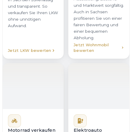
Abholung.
verkaufen Sie Ihren LKW
ohne unnötigen
Aufwand.
Jetzt Wohnmobil
Jetzt LKW bewerten
bewerten
Motorrad verkaufen
Von der 125er bis zur
Elektroauto
verkaufen
Reiseenduro kaufen wir
Ein Elektroauto in Brand-
Motorräder aller Marken
Erbisdorf zu verkaufen
in Brand-Erbisdorf an.
erfordert Erfahrung mit
Statt Inseraten,
Batteriezustand,
Preisverhandlungen und
Reichweite und
unsicheren Terminen
Ladehistorie. Genau
erhalten Sie bei uns ein
darauf ist unser Team
direktes Angebot mit
spezialisiert. Wir
klaren Bedingungen. Auf