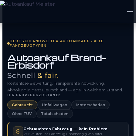
Startseite
DEUTSCHLANDWEITER AUTOANKAUF · ALLE
FAHRZEUGTYPEN
Fahrzeug Bewerten
Autoankauf Brand-
Erbisdorf
So funktioniert’s
Schnell
& fair.
Kontakt
Kostenlose Bewertung. Transparente Abwicklung.
FAQ
Abholung in ganz Deutschland — egal in welchem Zustand.
IHR FAHRZEUGZUSTAND:
Gebraucht
Unfallwagen
Motorschaden
0800 1553 5546
Ohne TÜV
Totalschaden
Kostenlos anfragen
Gebrauchtes Fahrzeug — kein Problem
Wir kaufen Ihr Fahrzeug unabhängig von Alter,