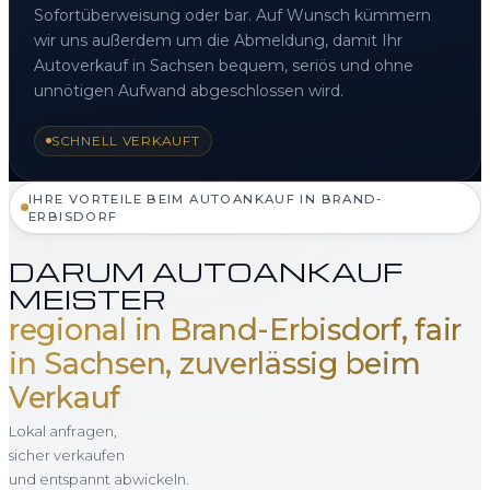
Sofortüberweisung oder bar. Auf Wunsch kümmern
wir uns außerdem um die Abmeldung, damit Ihr
Autoverkauf in Sachsen bequem, seriös und ohne
unnötigen Aufwand abgeschlossen wird.
SCHNELL VERKAUFT
IHRE VORTEILE BEIM AUTOANKAUF IN BRAND-
ERBISDORF
DARUM AUTOANKAUF
MEISTER
regional in Brand-Erbisdorf, fair
in Sachsen, zuverlässig beim
Verkauf
Lokal anfragen,
sicher verkaufen
und entspannt abwickeln.