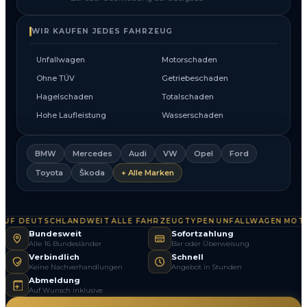
WIR KAUFEN JEDES FAHRZEUG
Unfallwagen
Motorschaden
Ohne TÜV
Getriebeschaden
Hagelschaden
Totalschaden
Hohe Laufleistung
Wasserschaden
BMW
Mercedes
Audi
VW
Opel
Ford
Toyota
Škoda
+ Alle Marken
F DEUTSCHLANDWEIT
ALLE FAHRZEUGTYPEN
UNFALLWAGEN
MOTOR
·
·
·
Bundesweit
Sofortzahlung
Alle 16 Bundesländer
Bar oder Überweisung
Verbindlich
Schnell
Keine Nachverhandlungen
Angebot in Stunden
Abmeldung
Auf Wunsch inklusive