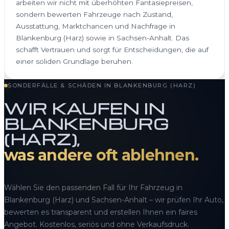
arbeiten wir nicht mit überhöhten Fantasiepreisen,
sondern bewerten Fahrzeuge nach Zustand,
Ausstattung, Marktchancen und Nachfrage in
Blankenburg (Harz) sowie in Sachsen-Anhalt. Das
schafft Vertrauen und sorgt für Entscheidungen, die auf
einer soliden Grundlage beruhen.
SONDERFÄLLE & SCHÄDEN IN BLANKENBURG (HARZ)
WIR KAUFEN IN
BLANKENBURG
(HARZ),
was andere oft ablehnen.
Wählen Sie den passenden Fall für Ihr Fahrzeug in
Blankenburg (Harz) und Sachsen-Anhalt – wir prüfen Ihr Auto,
bewerten es transparent und erstellen Ihnen ein faires
Angebot. Kostenlos, seriös und ohne Verkaufsdruck.