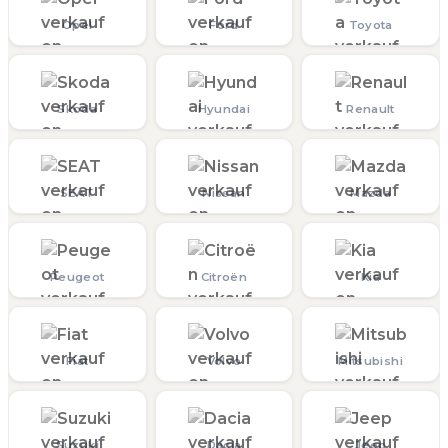
Opel
Ford
Toyota
Skoda
Hyundai
Renault
SEAT
Nissan
Mazda
Peugeot
Citroën
Kia
Fiat
Volvo
Mitsubishi
Suzuki
Dacia
Jeep