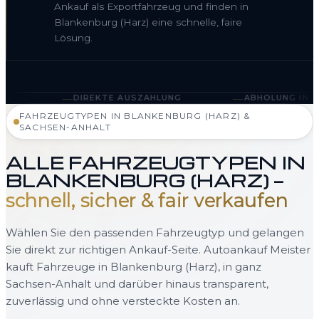
Ankauf als Exportfahrzeug und finden in
Blankenburg (Harz) eine schnelle, faire
Lösung.
—
REKTE AUSZAHLUNG
ABHOLUNG IN BLANKENBURG (HAR
FAHRZEUGTYPEN IN BLANKENBURG (HARZ) &
SACHSEN-ANHALT
ALLE FAHRZEUGTYPEN IN
BLANKENBURG (HARZ) —
schnell, sicher & fair verkaufen
Wählen Sie den passenden Fahrzeugtyp und gelangen
Sie direkt zur richtigen Ankauf-Seite. Autoankauf Meister
kauft Fahrzeuge in Blankenburg (Harz), in ganz
Sachsen-Anhalt und darüber hinaus transparent,
zuverlässig und ohne versteckte Kosten an.