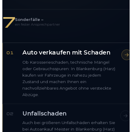
7
Sonderfälle –
ein fester Ansprechpartner
Auto verkaufen mit Schaden
01
Ob Karosserieschaden, technische Mängel
oder Gebrauchsspuren: In Blankenburg (Harz)
kaufen wir Fahrzeuge in nahezu jedem
Zustand und machen Ihnen ein
nachvollziehbares Angebot ohne versteckte
Abzüge.
Unfallschaden
02
Auch bei größeren Unfallschäden erhalten Sie
bei Autoankauf Meister in Blankenburg (Harz)