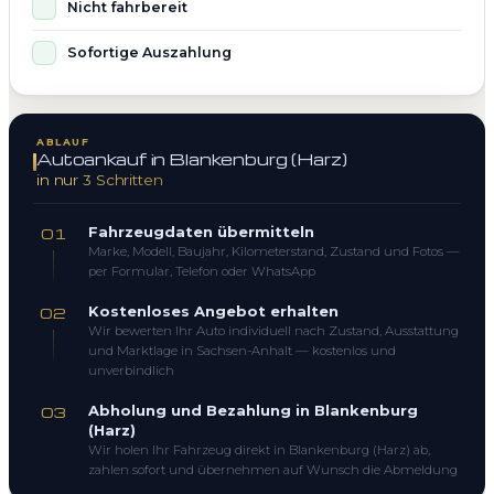
Nicht fahrbereit
Sofortige Auszahlung
ABLAUF
Autoankauf in Blankenburg (Harz)
in nur 3 Schritten
Fahrzeugdaten übermitteln
01
Marke, Modell, Baujahr, Kilometerstand, Zustand und Fotos —
per Formular, Telefon oder WhatsApp
Kostenloses Angebot erhalten
02
Wir bewerten Ihr Auto individuell nach Zustand, Ausstattung
und Marktlage in Sachsen-Anhalt — kostenlos und
unverbindlich
Abholung und Bezahlung in Blankenburg
03
(Harz)
Wir holen Ihr Fahrzeug direkt in Blankenburg (Harz) ab,
zahlen sofort und übernehmen auf Wunsch die Abmeldung