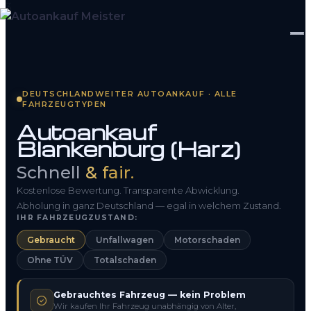
Startseite
DEUTSCHLANDWEITER AUTOANKAUF · ALLE
FAHRZEUGTYPEN
Fahrzeug Bewerten
Autoankauf
Blankenburg (Harz)
So funktioniert’s
Schnell
& fair.
Kontakt
Kostenlose Bewertung. Transparente Abwicklung.
FAQ
Abholung in ganz Deutschland — egal in welchem Zustand.
IHR FAHRZEUGZUSTAND:
Gebraucht
Unfallwagen
Motorschaden
0800 1553 5546
Ohne TÜV
Totalschaden
Kostenlos anfragen
Gebrauchtes Fahrzeug — kein Problem
Wir kaufen Ihr Fahrzeug unabhängig von Alter,