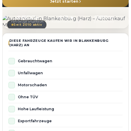
Jetzt starten
4.800+
4.9 ★
98%
Fahrzeuge angekauft
Kundenbewertung
Zufriedenheit
Seit 2010 aktiv
DIESE FAHRZEUGE KAUFEN WIR IN BLANKENBURG
(HARZ) AN
Gebrauchtwagen
Unfallwagen
Motorschaden
Ohne TÜV
Hohe Laufleistung
Exportfahrzeuge