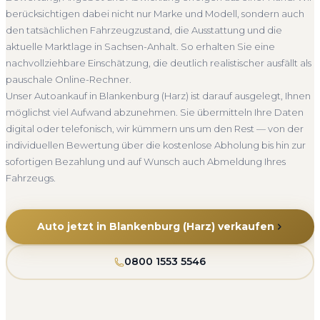
Abmeldung.
ein verbindliches Angebot und auf Wunsch den kompletten
berücksichtigen dabei nicht nur Marke und Modell, sondern auch
Abholung Blankenburg (Harz)
Nicht fahrbereit
Service von der Abholung bis zur Abmeldung. Über 4.800
den tatsächlichen Fahrzeugzustand, die Ausstattung und die
zufriedene Kunden sprechen für sich.
Barzahlung
Abmeldung inklusive
aktuelle Marktlage in Sachsen-Anhalt. So erhalten Sie eine
Seit 2010
4.800+ Ankäufe
Komplettservice
nachvollziehbare Einschätzung, die deutlich realistischer ausfällt als
Sachsen-Anhalt
pauschale Online-Rechner.
Unser Autoankauf in Blankenburg (Harz) ist darauf ausgelegt, Ihnen
möglichst viel Aufwand abzunehmen. Sie übermitteln Ihre Daten
digital oder telefonisch, wir kümmern uns um den Rest — von der
individuellen Bewertung über die kostenlose Abholung bis hin zur
sofortigen Bezahlung und auf Wunsch auch Abmeldung Ihres
Fahrzeugs.
Auto jetzt in Blankenburg (Harz) verkaufen
0800 1553 5546