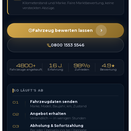
Kilometerstand und Marke. Faire Marktbewertung, keine
versteckten Abzüge.
Fahrzeug bewerten lassen
0800 1553 5546
4800+
16 J.
98%
4.9★
Fahrzeuge angekauft
Erfahrung
Zufrieden
Bewertung
SO LÄUFT’S AB
Fahrzeugdaten senden
01
Marke, Modell, Baujahr, km, Zustand
Angebot erhalten
02
Verbindlich — in wenigen Stunden
Abholung & Sofortzahlung
03
Bar oder Überweisung bei Übergabe