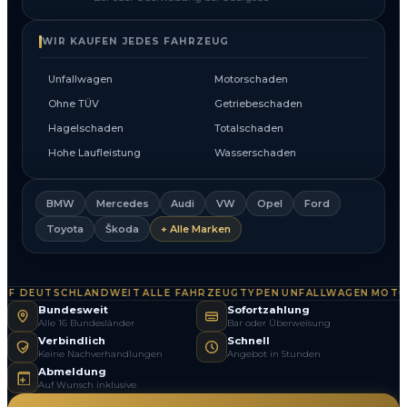
WIR KAUFEN JEDES FAHRZEUG
Unfallwagen
Motorschaden
Ohne TÜV
Getriebeschaden
Hagelschaden
Totalschaden
Hohe Laufleistung
Wasserschaden
BMW
Mercedes
Audi
VW
Opel
Ford
Toyota
Škoda
+ Alle Marken
 DEUTSCHLANDWEIT
ALLE FAHRZEUGTYPEN
UNFALLWAGEN
MOTOR
·
·
·
Bundesweit
Sofortzahlung
Alle 16 Bundesländer
Bar oder Überweisung
Verbindlich
Schnell
Keine Nachverhandlungen
Angebot in Stunden
Abmeldung
Auf Wunsch inklusive