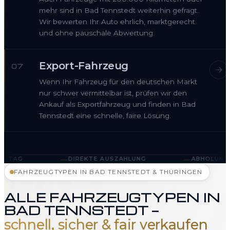
mehr sind in Bad Tennstedt weiterhin gefragt.
Wir bewerten Ihr Auto ehrlich, marktgerecht
und ohne pauschale Abwertung.
Export-Fahrzeug
07
Wenn Ihr Fahrzeug für den deutschen Markt
nur schwer vermittelbar ist, prüfen wir den
Ankauf als Exportfahrzeug und finden in Bad
Tennstedt eine schnelle, faire Lösung.
—
—
DIREKTE AUSZAHLUNG
ABHOLUNG IN BAD TENNST
FAHRZEUGTYPEN IN BAD TENNSTEDT & THÜRINGEN
ALLE FAHRZEUGTYPEN IN
BAD TENNSTEDT —
schnell, sicher & fair verkaufen