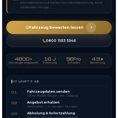
Kilometerstand und Marke. Faire Marktbewertung, keine
versteckten Abzüge.
Fahrzeug bewerten lassen
0800 1553 5546
4800+
16 J.
98%
4.9★
Fahrzeuge angekauft
Erfahrung
Zufrieden
Bewertung
SO LÄUFT’S AB
Fahrzeugdaten senden
01
Marke, Modell, Baujahr, km, Zustand
Angebot erhalten
02
Verbindlich — in wenigen Stunden
Abholung & Sofortzahlung
03
Bar oder Überweisung bei Übergabe