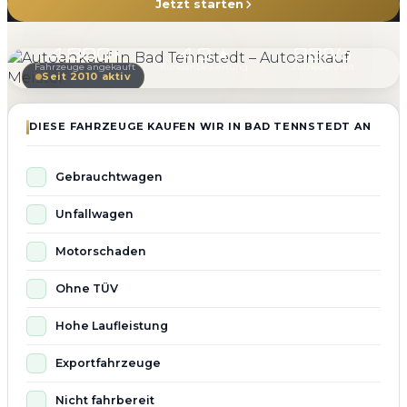
Jetzt starten
4.800+
4.9 ★
98%
Fahrzeuge angekauft
Kundenbewertung
Zufriedenheit
Seit 2010 aktiv
DIESE FAHRZEUGE KAUFEN WIR IN BAD TENNSTEDT AN
Gebrauchtwagen
Unfallwagen
Motorschaden
Ohne TÜV
Hohe Laufleistung
Exportfahrzeuge
Nicht fahrbereit