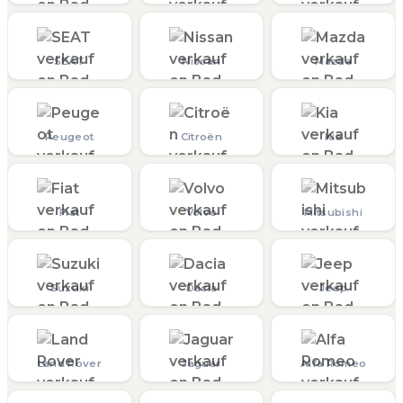
SEAT
Nissan
Mazda
Peugeot
Citroën
Kia
Fiat
Volvo
Mitsubishi
Suzuki
Dacia
Jeep
Land Rover
Jaguar
Alfa Romeo