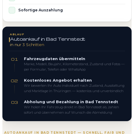
Sofortige Auszahlung
ABLAUF
Autoankauf in Bad Tennstedt
in nur 3 Schritten
Fahrzeugdaten übermitteln
01
Marke, Modell, Baujahr, Kilometerstand, Zustand und Fotos —
per Formular, Telefon oder WhatsApp
Kostenloses Angebot erhalten
02
Wir bewerten Ihr Auto individuell nach Zustand, Ausstattung
und Marktlage in Thüringen — kostenlos und unverbindlich
Abholung und Bezahlung in Bad Tennstedt
03
Wir holen Ihr Fahrzeug direkt in Bad Tennstedt ab, zahlen
sofort und übernehmen auf Wunsch die Abmeldung
AUTOANKAUF IN BAD TENNSTEDT — SCHNELL, FAIR UND