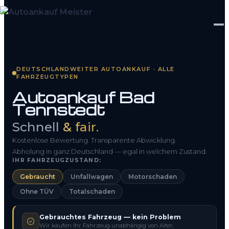
Startseite
DEUTSCHLANDWEITER AUTOANKAUF · ALLE
FAHRZEUGTYPEN
Fahrzeug Bewerten
Autoankauf Bad
Tennstedt
So funktioniert’s
Schnell
& fair.
Kontakt
Kostenlose Bewertung. Transparente Abwicklung.
FAQ
Abholung in ganz Deutschland — egal in welchem Zustand.
IHR FAHRZEUGZUSTAND:
Gebraucht
Unfallwagen
Motorschaden
0800 1553 5546
Ohne TÜV
Totalschaden
Kostenlos anfragen
Gebrauchtes Fahrzeug — kein Problem
Wir kaufen Ihr Fahrzeug unabhängig von Alter,