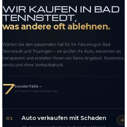
WIR KAUFEN IN BAD
TENNSTEDT,
was andere oft ablehnen.
Wählen Sie den passenden Fall für Ihr Fahrzeug in Bad
Tennstedt und Thüringen – wir prüfen Ihr Auto, bewerten es
transparent und erstellen Ihnen ein faires Angebot. Kostenlos,
seriös und ohne Verkaufsdruck.
7
Sonderfälle –
ein fester Ansprechpartner
Auto verkaufen mit Schaden
01