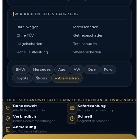
WIR KAUFEN JEDES FAHRZEUG
Unfallwagen
Motorschaden
Ohne TÜV
Getriebeschaden
Hagelschaden
Totalschaden
Hohe Laufleistung
Wasserschaden
BMW
Mercedes
Audi
VW
Opel
Ford
Toyota
Škoda
+ Alle Marken
F DEUTSCHLANDWEIT
ALLE FAHRZEUGTYPEN
UNFALLWAGEN
MOTOR
·
·
·
Bundesweit
Sofortzahlung
Alle 16 Bundesländer
Bar oder Überweisung
Verbindlich
Schnell
Keine Nachverhandlungen
Angebot in Stunden
Abmeldung
Auf Wunsch inklusive