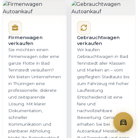
Firmenwagen
Gebrauchtwagen
verkaufen
verkaufen
Sie möchten einen
Wir kaufen
Firmenwagen oder eine
Gebrauchtwagen in Bad
ganze Flotte in Bad
Tennstedt aller Klassen
Tennstedt veräußern?
und Marken an – vom
Wir bieten Unternehmen
gepflegten Stadtauto bis
in Thüringen eine
zum Fahrzeug mit hoher
professionelle, diskrete
Laufleistung.
und zeitsparende
Entscheidend ist eine
Lösung. Mit klarer
faire und
Dokumentation,
nachvollziehbare
schneller
Bewertung. Genau das
Kommunikation und
erhalten Sie bei
planbarer Abholung
Autoankauf Meister für
bleibt Ihr Betriebsablauf
Bad Tennstedt und ganz