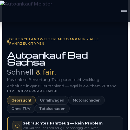
Startseite
DEUTSCHLANDWEITER AUTOANKAUF · ALLE
FAHRZEUGTYPEN
Fahrzeug Bewerten
Autoankauf Bad
Sachsa
So funktioniert’s
Schnell
& fair.
Kontakt
Kostenlose Bewertung. Transparente Abwicklung.
FAQ
Abholung in ganz Deutschland — egal in welchem Zustand.
IHR FAHRZEUGZUSTAND:
Gebraucht
Unfallwagen
Motorschaden
0800 1553 5546
Ohne TÜV
Totalschaden
Kostenlos anfragen
Gebrauchtes Fahrzeug — kein Problem
Wir kaufen Ihr Fahrzeug unabhängig von Alter,