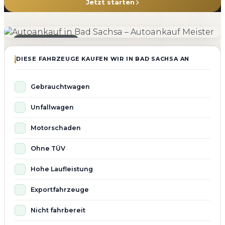
Jetzt starten
4.800+
4.9 ★
98%
Fahrzeuge angekauft
Kundenbewertung
Zufriedenheit
Seit 2010 aktiv
DIESE FAHRZEUGE KAUFEN WIR IN BAD SACHSA AN
Gebrauchtwagen
Unfallwagen
Motorschaden
Ohne TÜV
Hohe Laufleistung
Exportfahrzeuge
Nicht fahrbereit