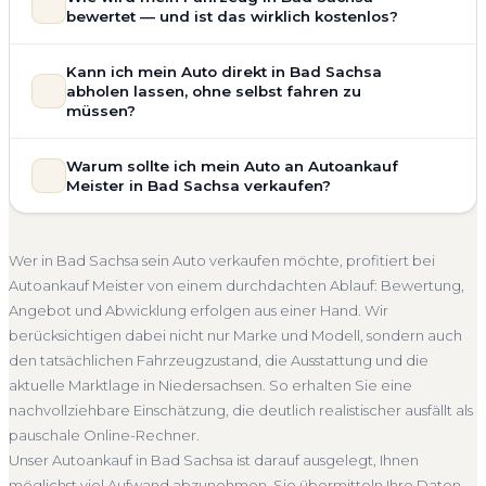
Motorschaden, Getriebeschaden, abgelaufenem TÜV oder
bewertet — und ist das wirklich kostenlos?
allgemeinem Reparaturbedarf direkt in Bad Sachsa an. Der
Zustand Ihres Fahrzeugs fließt transparent in unsere
Unsere Fahrzeugbewertung für den Autoankauf in Bad
Kann ich mein Auto direkt in Bad Sachsa
Bewertung ein. Anders als Online-Rechner berücksichtigen
Sachsa ist vollständig kostenlos und unverbindlich. Wir prüfen
abholen lassen, ohne selbst fahren zu
wir den realen Zustand und die aktuelle Nachfrage für eine
Marke, Modell, Baujahr, Kilometerstand, Ausstattung,
müssen?
realistische Preiseinschätzung.
Pflegezustand und die aktuelle Marktlage. So erhalten Sie
Selbstverständlich. Unser Autoankauf-Service in Bad Sachsa
Unfallwagen Bad Sachsa
Motorschaden
Ohne TÜV
keine pauschale Schätzung, sondern eine fundierte
Warum sollte ich mein Auto an Autoankauf
umfasst die kostenlose Abholung direkt an Ihrer Adresse —
Einschätzung, die nah am tatsächlichen Verkaufspreis liegt —
Getriebeschaden
Faire Bewertung
Meister in Bad Sachsa verkaufen?
egal ob zu Hause, am Arbeitsplatz oder an einem Treffpunkt
speziell für den Markt in Niedersachsen.
Ihrer Wahl in Bad Sachsa und Umgebung. Auch nicht
Autoankauf Meister vereint Erfahrung, Transparenz und
Kostenlose Bewertung
Marktwert Bad Sachsa
fahrbereite Fahrzeuge transportieren wir ab. Die Bezahlung
schnelle Abwicklung. Seit 2010 kaufen wir Fahrzeuge
Unverbindlich
Seriöse Einschätzung
Wer in Bad Sachsa sein Auto verkaufen möchte, profitiert bei
erfolgt direkt bei Übergabe, auf Wunsch übernehmen wir
deutschlandweit an — auch in Bad Sachsa und ganz
Autoankauf Meister von einem durchdachten Ablauf: Bewertung,
auch die Abmeldung.
Niedersachsen. Sie erhalten eine kostenlose Bewertung, ein
Angebot und Abwicklung erfolgen aus einer Hand. Wir
Abholung Bad Sachsa
Nicht fahrbereit
Barzahlung
verbindliches Angebot und auf Wunsch den kompletten
berücksichtigen dabei nicht nur Marke und Modell, sondern auch
Service von der Abholung bis zur Abmeldung. Über 4.800
Abmeldung inklusive
den tatsächlichen Fahrzeugzustand, die Ausstattung und die
zufriedene Kunden sprechen für sich.
aktuelle Marktlage in Niedersachsen. So erhalten Sie eine
Seit 2010
4.800+ Ankäufe
Komplettservice
nachvollziehbare Einschätzung, die deutlich realistischer ausfällt als
Niedersachsen
pauschale Online-Rechner.
Unser Autoankauf in Bad Sachsa ist darauf ausgelegt, Ihnen
möglichst viel Aufwand abzunehmen. Sie übermitteln Ihre Daten