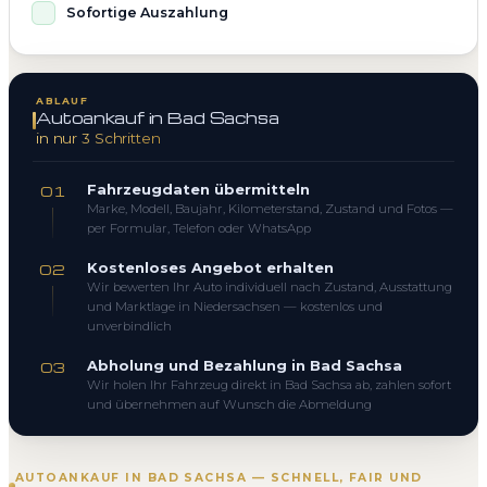
Sofortige Auszahlung
ABLAUF
Autoankauf in Bad Sachsa
in nur 3 Schritten
Fahrzeugdaten übermitteln
01
Marke, Modell, Baujahr, Kilometerstand, Zustand und Fotos —
per Formular, Telefon oder WhatsApp
Kostenloses Angebot erhalten
02
Wir bewerten Ihr Auto individuell nach Zustand, Ausstattung
und Marktlage in Niedersachsen — kostenlos und
unverbindlich
Abholung und Bezahlung in Bad Sachsa
03
Wir holen Ihr Fahrzeug direkt in Bad Sachsa ab, zahlen sofort
und übernehmen auf Wunsch die Abmeldung
AUTOANKAUF IN BAD SACHSA — SCHNELL, FAIR UND