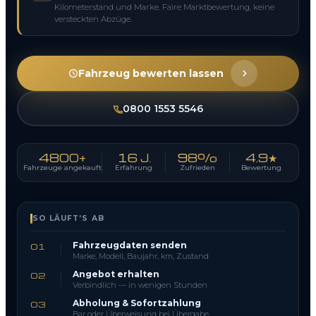
Kilometerstand und Marke. Faire Marktbewertung, keine
versteckten Abzüge.
Fahrzeug bewerten lassen
0800 1553 5546
4800+
16 J.
98%
4.9★
Fahrzeuge angekauft
Erfahrung
Zufrieden
Bewertung
SO LÄUFT’S AB
Fahrzeugdaten senden
01
Marke, Modell, Baujahr, km, Zustand
Angebot erhalten
02
Verbindlich — in wenigen Stunden
Abholung & Sofortzahlung
03
Bar oder Überweisung bei Übergabe