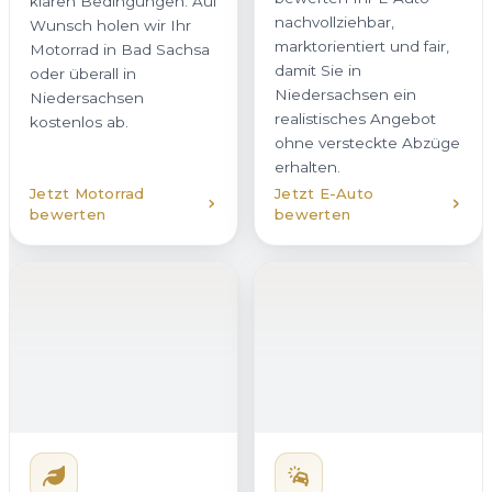
realistisches Angebot
Wunsch holen wir Ihr
ohne versteckte Abzüge
Motorrad in Bad Sachsa
erhalten.
oder überall in
Niedersachsen
kostenlos ab.
Jetzt Motorrad
Jetzt E-Auto
bewerten
bewerten
Hybridfahrzeug
verkaufen
Unfallwagen
Ob Plug-in-Hybrid oder
verkaufen
Vollhybrid – wir kaufen
Auch beschädigte
Hybridfahrzeuge in Bad
Fahrzeuge kaufen wir in
Sachsa mit transparenter
Bad Sachsa zuverlässig
Bewertung an. Dabei
an. Ob
berücksichtigen wir
Karosserieschaden,
sowohl den Verbrenner