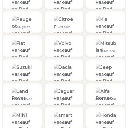
SEAT
Nissan
Mazda
Peugeot
Citroën
Kia
Fiat
Volvo
Mitsubishi
Suzuki
Dacia
Jeep
Land Rover
Jaguar
Alfa Romeo
MINI
smart
Honda