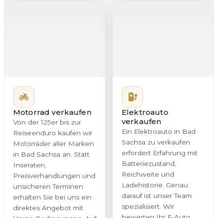
Elektroauto
verkaufen
Ein Elektroauto in Bad
Sachsa zu verkaufen
erfordert Erfahrung mit
Motorrad verkaufen
Batteriezustand,
Von der 125er bis zur
Reichweite und
Reiseenduro kaufen wir
Ladehistorie. Genau
Motorräder aller Marken
darauf ist unser Team
in Bad Sachsa an. Statt
spezialisiert. Wir
Inseraten,
bewerten Ihr E-Auto
Preisverhandlungen und
nachvollziehbar,
unsicheren Terminen
marktorientiert und fair,
erhalten Sie bei uns ein
damit Sie in
direktes Angebot mit
Niedersachsen ein
klaren Bedingungen. Auf