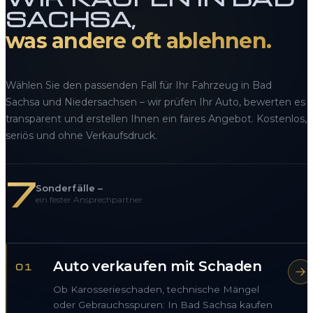
SACHSA,
was andere oft ablehnen.
Wählen Sie den passenden Fall für Ihr Fahrzeug in Bad
Sachsa und Niedersachsen – wir prüfen Ihr Auto, bewerten es
transparent und erstellen Ihnen ein faires Angebot. Kostenlos,
seriös und ohne Verkaufsdruck.
7
Sonderfälle –
ein fester Ansprechpartner
Auto verkaufen mit Schaden
01
Ob Karosserieschaden, technische Mängel
oder Gebrauchsspuren: In Bad Sachsa kaufen