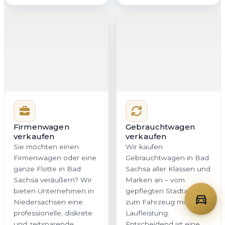
Sie möchten einen
Wir kaufen
Firmenwagen oder eine
Gebrauchtwagen in Bad
ganze Flotte in Bad
Sachsa aller Klassen und
Sachsa veräußern? Wir
Marken an – vom
bieten Unternehmen in
gepflegten Stadtauto bis
Niedersachsen eine
zum Fahrzeug mit hoher
professionelle, diskrete
Laufleistung.
und zeitsparende
Entscheidend ist eine
Lösung. Mit klarer
faire und
Dokumentation,
nachvollziehbare
schneller
Bewertung. Genau das
Kommunikation und
erhalten Sie bei
planbarer Abholung
Autoankauf Meister für
bleibt Ihr Betriebsablauf
Bad Sachsa und ganz
zuverlässig im Takt.
Niedersachsen – ohne
versteckte
Nachverhandlungen.
Jetzt Firmenwagen
Jetzt Gebrauchtwagen
bewerten
bewerten