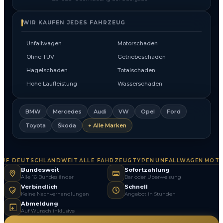
WIR KAUFEN JEDES FAHRZEUG
Unfallwagen
Motorschaden
Ohne TÜV
Getriebeschaden
Hagelschaden
Totalschaden
Hohe Laufleistung
Wasserschaden
BMW
Mercedes
Audi
VW
Opel
Ford
Toyota
Škoda
+ Alle Marken
 DEUTSCHLANDWEIT
ALLE FAHRZEUGTYPEN
UNFALLWAGEN
MOTOR
·
·
·
Bundesweit
Sofortzahlung
Alle 16 Bundesländer
Bar oder Überweisung
Verbindlich
Schnell
Keine Nachverhandlungen
Angebot in Stunden
Abmeldung
Auf Wunsch inklusive