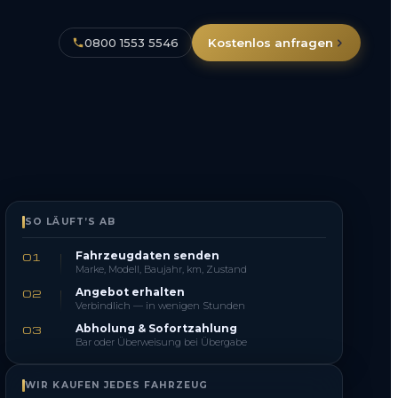
0800 1553 5546
Kostenlos anfragen
SO LÄUFT’S AB
Fahrzeugdaten senden
01
Marke, Modell, Baujahr, km, Zustand
Angebot erhalten
02
Verbindlich — in wenigen Stunden
Abholung & Sofortzahlung
03
Bar oder Überweisung bei Übergabe
WIR KAUFEN JEDES FAHRZEUG