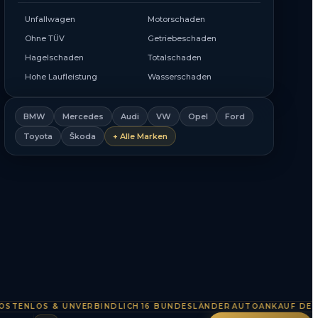
Unfallwagen
Motorschaden
Ohne TÜV
Getriebeschaden
Hagelschaden
Totalschaden
Hohe Laufleistung
Wasserschaden
BMW
Mercedes
Audi
VW
Opel
Ford
Toyota
Škoda
+ Alle Marken
NLOS & UNVERBINDLICH
16 BUNDESLÄNDER
AUTOANKAUF DEUTSC
·
·