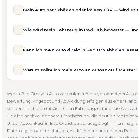
Mein Auto hat Schäden oder keinen TÜV — wird es 
Ja — wir kaufen auch Autos mit Unfallschaden, Motors
Wie wird mein Fahrzeug in Bad Orb bewertet — und 
allgemeinem Reparaturbedarf direkt in Bad Orb an. Der 
Bewertung ein. Anders als Online-Rechner berücksichti
Unsere Fahrzeugbewertung für den Autoankauf in Bad Orb
für eine realistische Preiseinschätzung.
Kann ich mein Auto direkt in Bad Orb abholen lasse
prüfen Marke, Modell, Baujahr, Kilometerstand, Ausstatt
Unfallwagen Bad Orb
Motorschaden
Ohne TÜV
G
erhalten Sie keine pauschale Schätzung, sondern eine f
Selbstverständlich. Unser Autoankauf-Service in Bad Orb
Verkaufspreis liegt — speziell für den Markt in Hessen.
Warum sollte ich mein Auto an Autoankauf Meister 
— egal ob zu Hause, am Arbeitsplatz oder an einem Tre
Kostenlose Bewertung
Marktwert Bad Orb
Unverbind
fahrbereite Fahrzeuge transportieren wir ab. Die Bezah
Autoankauf Meister vereint Erfahrung, Transparenz und 
übernehmen wir auch die Abmeldung.
deutschlandweit an — auch in Bad Orb und ganz Hessen.
Abholung Bad Orb
Nicht fahrbereit
Barzahlung
Ab
Wer in Bad Orb sein Auto verkaufen möchte, profitiert bei Aut
verbindliches Angebot und auf Wunsch den kompletten
Bewertung, Angebot und Abwicklung erfolgen aus einer Hand. 
4.800 zufriedene Kunden sprechen für sich.
sondern auch den tatsächlichen Fahrzeugzustand, die Ausstatt
Seit 2010
4.800+ Ankäufe
Komplettservice
Hesse
Sie eine nachvollziehbare Einschätzung, die deutlich realistisch
Unser Autoankauf in Bad Orb ist darauf ausgelegt, Ihnen mögli
Daten digital oder telefonisch, wir kümmern uns um den Rest —