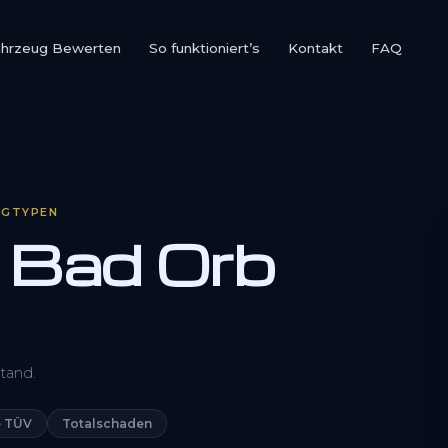
ahrzeug Bewerten
So funktioniert’s
Kontakt
FAQ
UGTYPEN
 Bad Orb
0800 1553 5546
tand.
Kostenlos anfragen
 TÜV
Totalschaden