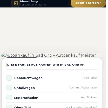
Abmeldung
Jetzt starten
Auf Wunsch inklusive
4.800+
4.9 ★
98%
Fahrzeuge angekauft
Kundenbewertung
Zufriedenheit
Seit 2010 aktiv
DIESE FAHRZEUGE KAUFEN WIR IN BAD ORB AN
Gebrauchtwagen
Alle Marken
Unfallwagen
Auch mit Totalschaden
Motorschaden
Kein Problem
Ohne TÜV
Wird trotzdem angekauft