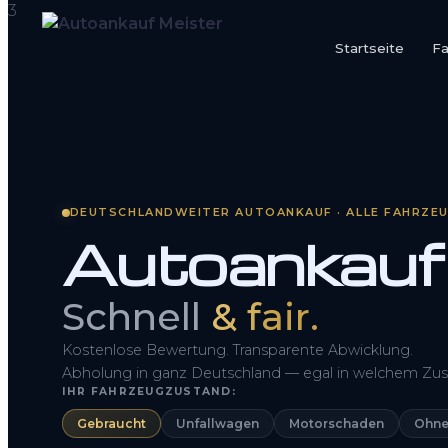
Startseite
F
Startseite
Fahrzeug Bewerten
So funktioniert’s
DEUTSCHLANDWEITER AUTOANKAUF · ALLE FAHRZE
Autoankauf
Kontakt
FAQ
Schnell
& fair.
Kostenlose Bewertung. Transparente Abwicklung.
Abholung in ganz Deutschland — egal in welchem Zus
IHR FAHRZEUGZUSTAND:
Gebraucht
Unfallwagen
Motorschaden
Ohne