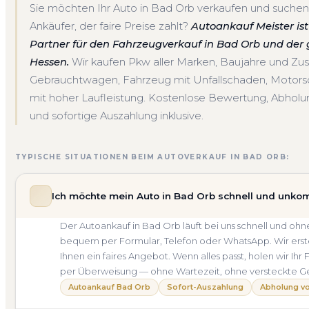
Sie möchten Ihr Auto in Bad Orb verkaufen und suchen
Ankäufer, der faire Preise zahlt?
Autoankauf Meister ist 
Partner für den Fahrzeugverkauf in Bad Orb und de
Hessen.
Wir kaufen Pkw aller Marken, Baujahre und Zu
Gebrauchtwagen, Fahrzeug mit Unfallschaden, Motor
mit hoher Laufleistung. Kostenlose Bewertung, Abholun
und sofortige Auszahlung inklusive.
TYPISCHE SITUATIONEN BEIM AUTOVERKAUF IN BAD ORB:
Ich möchte mein Auto in Bad Orb schnell und unkom
Der Autoankauf in Bad Orb läuft bei uns schnell und o
bequem per Formular, Telefon oder WhatsApp. Wir erste
Ihnen ein faires Angebot. Wenn alles passt, holen wir Ih
per Überweisung — ohne Wartezeit, ohne versteckte G
Autoankauf Bad Orb
Sofort-Auszahlung
Abholung vo