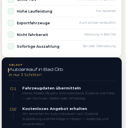
Hohe Laufleistung
Fair bewertet
Exportfahrzeuge
Auch schwer verkäuflich
Nicht fahrbereit
Abholung in Bad Orb
Sofortige Auszahlung
Bar oder Überweisung
ABLAUF
Autoankauf in Bad Orb
in nur 3 Schritten
Fahrzeugdaten übermitteln
01
Marke, Modell, Baujahr, Kilometerstand, Zustand und Fotos
— per Formular, Telefon oder WhatsApp
Kostenloses Angebot erhalten
02
Wir bewerten Ihr Auto individuell nach Zustand,
Ausstattung und Marktlage in Hessen — kostenlos und
unverbindlich