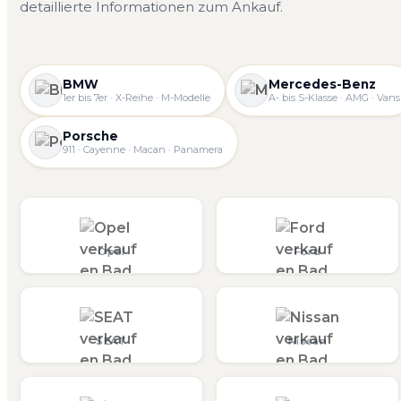
detaillierte Informationen zum Ankauf.
BMW
Mercedes-Benz
1er bis 7er · X-Reihe · M-Modelle
A- bis S-Klasse · AMG · Vans
Porsche
911 · Cayenne · Macan · Panamera
Opel
Ford
SEAT
Nissan