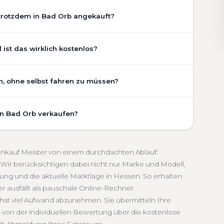
trotzdem in Bad Orb angekauft?
chaden, Getriebeschaden, abgelaufenem TÜV oder
ist das wirklich kostenlos?
Zustand Ihres Fahrzeugs fließt transparent in unsere
gen wir den realen Zustand und die aktuelle Nachfrage
 ist vollständig kostenlos und unverbindlich. Wir
n, ohne selbst fahren zu müssen?
ung, Pflegezustand und die aktuelle Marktlage. So
etriebeschaden
Faire Bewertung
undierte Einschätzung, die nah am tatsächlichen
 umfasst die kostenlose Abholung direkt an Ihrer Adresse
in Bad Orb verkaufen?
ffpunkt Ihrer Wahl in Bad Orb und Umgebung. Auch nicht
lich
Seriöse Einschätzung
lung erfolgt direkt bei Übergabe, auf Wunsch
schnelle Abwicklung. Seit 2010 kaufen wir Fahrzeuge
 Sie erhalten eine kostenlose Bewertung, ein
meldung inklusive
oankauf Meister von einem durchdachten Ablauf:
 Service von der Abholung bis zur Abmeldung. Über
Wir berücksichtigen dabei nicht nur Marke und Modell,
ung und die aktuelle Marktlage in Hessen. So erhalten
n
er ausfällt als pauschale Online-Rechner.
chst viel Aufwand abzunehmen. Sie übermitteln Ihre
 von der individuellen Bewertung über die kostenlose