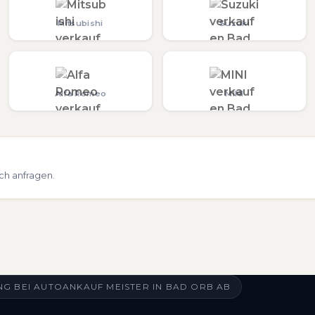
Mitsubishi
Suzuki
Alfa Romeo
MINI
ch anfragen.
G BEI AUTOANKAUF MEISTER IN BAD ORB AB