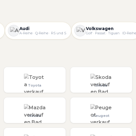
Audi
Volkswagen
A-Reihe · Q-Reihe · RS und S
Golf · Passat · Tiguan · ID-Reih
Toyota
Skoda
Mazda
Peugeot