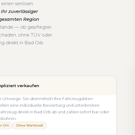
 einen seriösen
Ihr zuverlässiger
r gesamten Region
stände — ob gepflegter
schaden, ohne TÜV oder
g direkt in Bad Orb
pliziert verkaufen
hne Umwege. Sie übermitteln Ihre Fahrzeugdaten
llen eine individuelle Bewertung und unterbreiten
r Fahrzeug direkt in Bad Orb ab und zahlen sofort bar oder
ebühren.
r Ort
Ohne Wartezeit