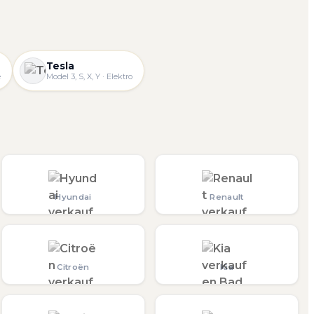
Tesla
e
Model 3, S, X, Y · Elektro
Hyundai
Renault
Citroën
Kia