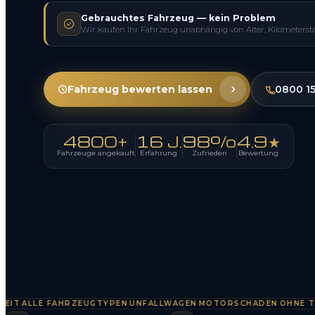
Gebrauchtes Fahrzeug — kein Problem
Wir kaufen Ihr Fahrzeug unabhängig von Alter, Kilometerst
Fahrzeug bewerten lassen
0800 1
4800+
16 J.
98%
4.9★
Fahrzeuge angekauft
Erfahrung
Zufrieden
Bewertung
ALLE FAHRZEUGTYPEN
UNFALLWAGEN
MOTORSCHADEN
OHNE TÜV
S
·
·
·
·