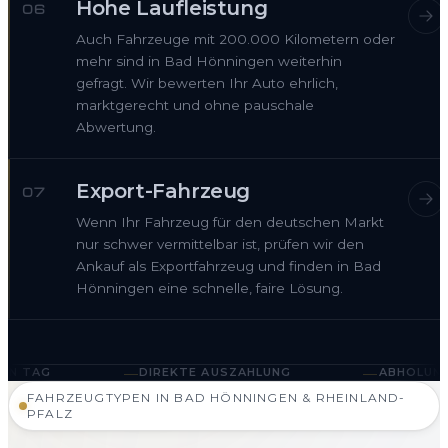
Hohe Laufleistung
06
Auch Fahrzeuge mit 200.000 Kilometern oder
mehr sind in Bad Hönningen weiterhin
gefragt. Wir bewerten Ihr Auto ehrlich,
marktgerecht und ohne pauschale
Abwertung.
Export-Fahrzeug
07
Wenn Ihr Fahrzeug für den deutschen Markt
nur schwer vermittelbar ist, prüfen wir den
Ankauf als Exportfahrzeug und finden in Bad
Hönningen eine schnelle, faire Lösung.
—
—
DIREKTE AUSZAHLUNG
ABHOLUNG IN BAD HÖNNING
FAHRZEUGTYPEN IN BAD HÖNNINGEN & RHEINLAND-
PFALZ