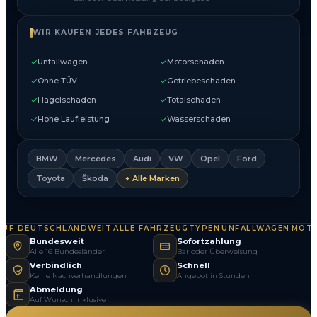
WIR KAUFEN JEDES FAHRZEUG
Unfallwagen
Motorschaden
Ohne TÜV
Getriebeschaden
Hagelschaden
Totalschaden
Hohe Laufleistung
Wasserschaden
BMW
Mercedes
Audi
VW
Opel
Ford
Toyota
Škoda
+ Alle Marken
F DEUTSCHLANDWEIT
ALLE FAHRZEUGTYPEN
UNFALLWAGEN
MOTOR
·
·
·
Bundesweit
Sofortzahlung
Alle 16 Bundesländer
Bar oder Überweisung
Verbindlich
Schnell
Keine Nachverhandlungen
Angebot in Stunden
Abmeldung
Auf Wunsch inklusive