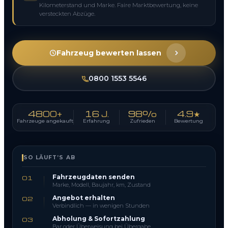
Kilometerstand und Marke. Faire Marktbewertung, keine
versteckten Abzüge.
Fahrzeug bewerten lassen
0800 1553 5546
4800+
16 J.
98%
4.9★
Fahrzeuge angekauft
Erfahrung
Zufrieden
Bewertung
SO LÄUFT’S AB
Fahrzeugdaten senden
01
Marke, Modell, Baujahr, km, Zustand
Angebot erhalten
02
Verbindlich — in wenigen Stunden
Abholung & Sofortzahlung
03
Bar oder Überweisung bei Übergabe