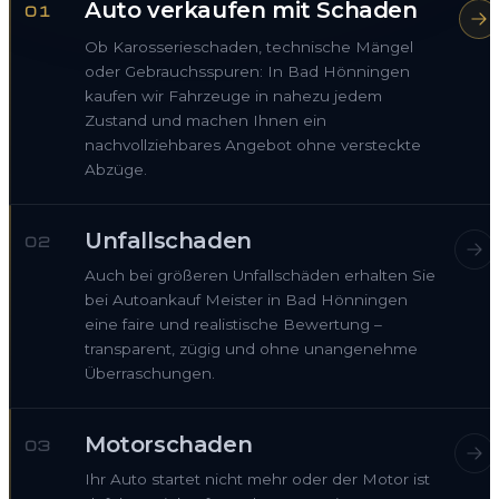
Auto verkaufen mit Schaden
01
Ob Karosserieschaden, technische Mängel
oder Gebrauchsspuren: In Bad Hönningen
kaufen wir Fahrzeuge in nahezu jedem
Zustand und machen Ihnen ein
nachvollziehbares Angebot ohne versteckte
Abzüge.
Unfallschaden
02
Auch bei größeren Unfallschäden erhalten Sie
bei Autoankauf Meister in Bad Hönningen
eine faire und realistische Bewertung –
transparent, zügig und ohne unangenehme
Überraschungen.
Motorschaden
03
Ihr Auto startet nicht mehr oder der Motor ist