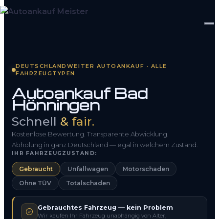
Startseite
DEUTSCHLANDWEITER AUTOANKAUF · ALLE
FAHRZEUGTYPEN
Fahrzeug Bewerten
Autoankauf Bad
Hönningen
So funktioniert’s
Schnell
& fair.
Kontakt
Kostenlose Bewertung. Transparente Abwicklung.
FAQ
Abholung in ganz Deutschland — egal in welchem Zustand.
IHR FAHRZEUGZUSTAND:
Gebraucht
Unfallwagen
Motorschaden
0800 1553 5546
Ohne TÜV
Totalschaden
Kostenlos anfragen
Gebrauchtes Fahrzeug — kein Problem
Wir kaufen Ihr Fahrzeug unabhängig von Alter,