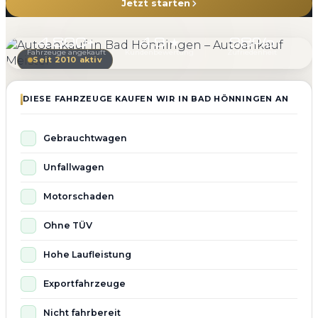
Jetzt starten
4.800+
4.9 ★
98%
Fahrzeuge angekauft
Kundenbewertung
Zufriedenheit
Seit 2010 aktiv
DIESE FAHRZEUGE KAUFEN WIR IN BAD HÖNNINGEN AN
Gebrauchtwagen
Unfallwagen
Motorschaden
Ohne TÜV
Hohe Laufleistung
Exportfahrzeuge
Nicht fahrbereit