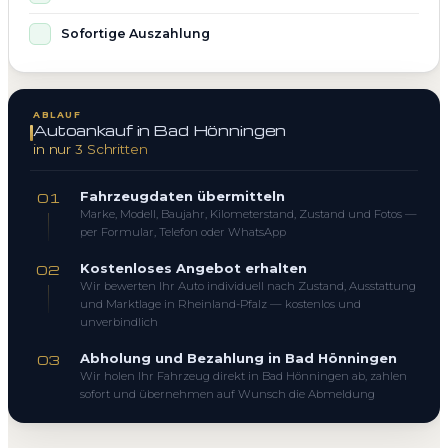
Sofortige Auszahlung
ABLAUF
Autoankauf in Bad Hönningen
in nur 3 Schritten
Fahrzeugdaten übermitteln
01
Marke, Modell, Baujahr, Kilometerstand, Zustand und Fotos —
per Formular, Telefon oder WhatsApp
Kostenloses Angebot erhalten
02
Wir bewerten Ihr Auto individuell nach Zustand, Ausstattung
und Marktlage in Rheinland-Pfalz — kostenlos und
unverbindlich
Abholung und Bezahlung in Bad Hönningen
03
Wir holen Ihr Fahrzeug direkt in Bad Hönningen ab, zahlen
sofort und übernehmen auf Wunsch die Abmeldung