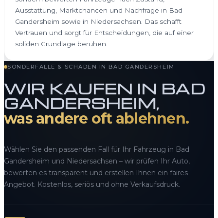
Ausstattung, Marktchancen und Nachfrage in Bad
Gandersheim sowie in Niedersachsen. Das schafft
Vertrauen und sorgt für Entscheidungen, die auf einer
soliden Grundlage beruhen.
SONDERFÄLLE & SCHÄDEN IN BAD GANDERSHEIM
WIR KAUFEN IN BAD
GANDERSHEIM,
was andere oft ablehnen.
Wählen Sie den passenden Fall für Ihr Fahrzeug in Bad
Gandersheim und Niedersachsen – wir prüfen Ihr Auto,
bewerten es transparent und erstellen Ihnen ein faires
Angebot. Kostenlos, seriös und ohne Verkaufsdruck.