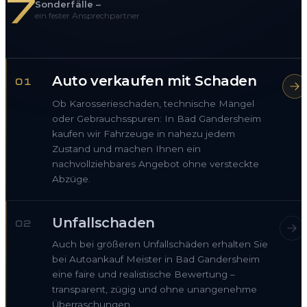
7
Sonderfälle –
ein fester Ansprechpartner
Auto verkaufen mit Schaden
01
Ob Karosserieschaden, technische Mängel
oder Gebrauchsspuren: In Bad Gandersheim
kaufen wir Fahrzeuge in nahezu jedem
Zustand und machen Ihnen ein
nachvollziehbares Angebot ohne versteckte
Abzüge.
Unfallschaden
02
Auch bei größeren Unfallschäden erhalten Sie
bei Autoankauf Meister in Bad Gandersheim
eine faire und realistische Bewertung –
transparent, zügig und ohne unangenehme
Überraschungen.