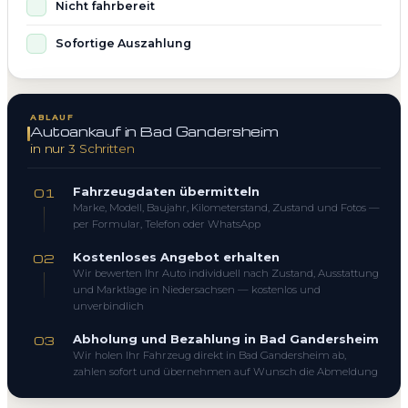
Nicht fahrbereit
Sofortige Auszahlung
ABLAUF
Autoankauf in Bad Gandersheim
in nur 3 Schritten
Fahrzeugdaten übermitteln
01
Marke, Modell, Baujahr, Kilometerstand, Zustand und Fotos —
per Formular, Telefon oder WhatsApp
Kostenloses Angebot erhalten
02
Wir bewerten Ihr Auto individuell nach Zustand, Ausstattung
und Marktlage in Niedersachsen — kostenlos und
unverbindlich
Abholung und Bezahlung in Bad Gandersheim
03
Wir holen Ihr Fahrzeug direkt in Bad Gandersheim ab,
zahlen sofort und übernehmen auf Wunsch die Abmeldung