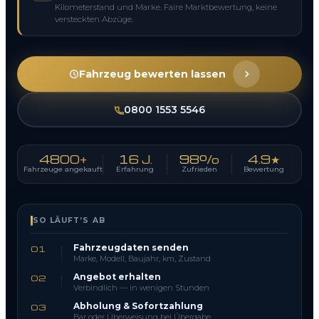
Kilometerstand und Marke. Faire Marktbewertung, keine
versteckten Abzüge.
Fahrzeug bewerten lassen
0800 1553 5546
4800+
16 J.
98%
4.9★
Fahrzeuge angekauft
Erfahrung
Zufrieden
Bewertung
SO LÄUFT’S AB
Fahrzeugdaten senden
01
Marke, Modell, Baujahr, km, Zustand
Angebot erhalten
02
Verbindlich — in wenigen Stunden
Abholung & Sofortzahlung
03
Bar oder Überweisung bei Übergabe