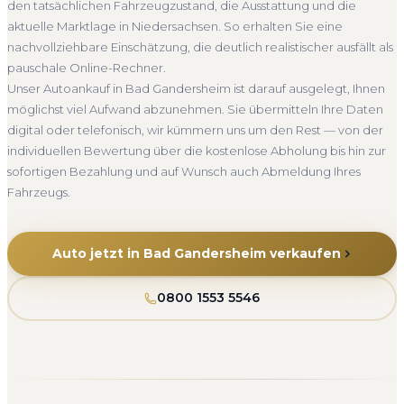
den tatsächlichen Fahrzeugzustand, die Ausstattung und die
zufriedene Kunden sprechen für sich.
Barzahlung
Abmeldung inklusive
aktuelle Marktlage in Niedersachsen. So erhalten Sie eine
Seit 2010
4.800+ Ankäufe
Komplettservice
nachvollziehbare Einschätzung, die deutlich realistischer ausfällt als
Niedersachsen
pauschale Online-Rechner.
Unser Autoankauf in Bad Gandersheim ist darauf ausgelegt, Ihnen
möglichst viel Aufwand abzunehmen. Sie übermitteln Ihre Daten
digital oder telefonisch, wir kümmern uns um den Rest — von der
individuellen Bewertung über die kostenlose Abholung bis hin zur
sofortigen Bezahlung und auf Wunsch auch Abmeldung Ihres
Fahrzeugs.
Auto jetzt in Bad Gandersheim verkaufen
0800 1553 5546