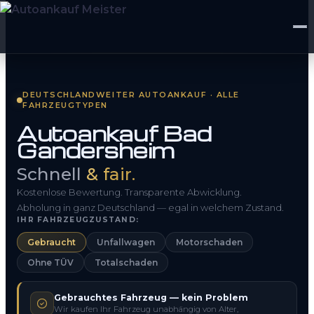
Startseite
DEUTSCHLANDWEITER AUTOANKAUF · ALLE
FAHRZEUGTYPEN
Fahrzeug Bewerten
Autoankauf Bad
Gandersheim
So funktioniert’s
Schnell
& fair.
Kontakt
Kostenlose Bewertung. Transparente Abwicklung.
FAQ
Abholung in ganz Deutschland — egal in welchem Zustand.
IHR FAHRZEUGZUSTAND:
Gebraucht
Unfallwagen
Motorschaden
0800 1553 5546
Ohne TÜV
Totalschaden
Kostenlos anfragen
Gebrauchtes Fahrzeug — kein Problem
Wir kaufen Ihr Fahrzeug unabhängig von Alter,