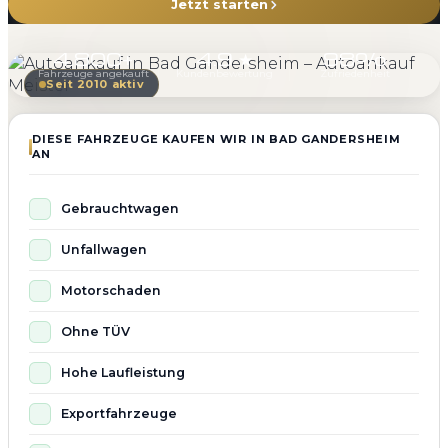
Jetzt starten
4.800+
4.9 ★
98%
Fahrzeuge angekauft
Kundenbewertung
Zufriedenheit
Seit 2010 aktiv
DIESE FAHRZEUGE KAUFEN WIR IN BAD GANDERSHEIM
AN
Gebrauchtwagen
Unfallwagen
Motorschaden
Ohne TÜV
Hohe Laufleistung
Exportfahrzeuge