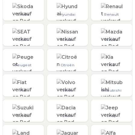
Skoda
Hyundai
Renault
SEAT
Nissan
Mazda
Peugeot
Citroën
Kia
Fiat
Volvo
Mitsubishi
Suzuki
Dacia
Jeep