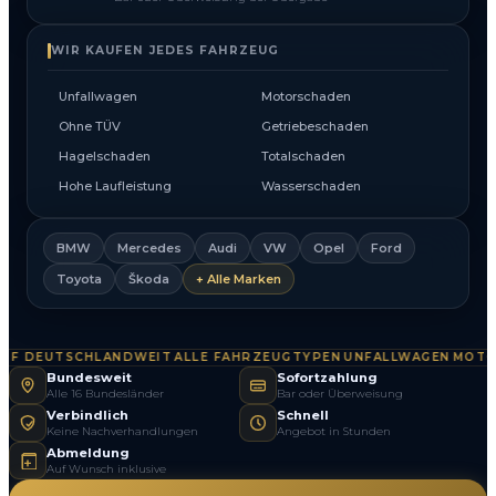
WIR KAUFEN JEDES FAHRZEUG
Unfallwagen
Motorschaden
Ohne TÜV
Getriebeschaden
Hagelschaden
Totalschaden
Hohe Laufleistung
Wasserschaden
BMW
Mercedes
Audi
VW
Opel
Ford
Toyota
Škoda
+ Alle Marken
 DEUTSCHLANDWEIT
ALLE FAHRZEUGTYPEN
UNFALLWAGEN
MOTOR
·
·
·
Bundesweit
Sofortzahlung
Alle 16 Bundesländer
Bar oder Überweisung
Verbindlich
Schnell
Keine Nachverhandlungen
Angebot in Stunden
Abmeldung
Auf Wunsch inklusive