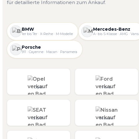
für detaillierte Informationen zum Ankauf.
BMW
Mercedes-Benz
1er bis 7er · X-Reihe · M-Modelle
A- bis S-Klasse · AMG · Vans
Porsche
911 · Cayenne · Macan · Panamera
Opel
Ford
SEAT
Nissan