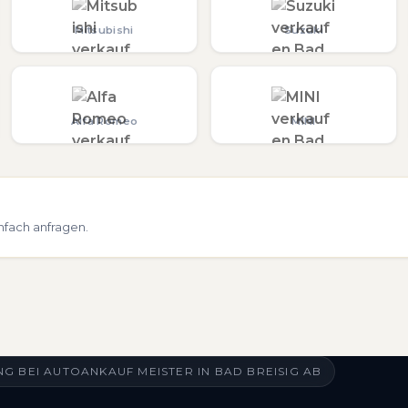
Mitsubishi
Suzuki
Alfa Romeo
MINI
nfach anfragen.
 BEI AUTOANKAUF MEISTER IN BAD BREISIG AB