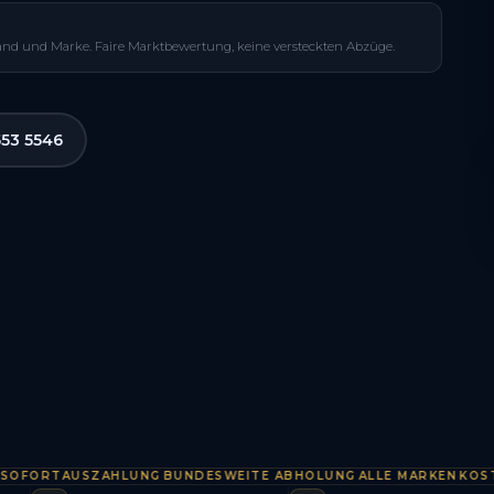
and und Marke. Faire Marktbewertung, keine versteckten Abzüge.
553 5546
RTAUSZAHLUNG
BUNDESWEITE ABHOLUNG
ALLE MARKEN
KOSTENLO
·
·
·