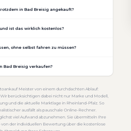
trotzdem in Bad Breisig angekauft?
chaden, Getriebeschaden, abgelaufenem TÜV oder
nd ist das wirklich kostenlos?
er Zustand Ihres Fahrzeugs fließt transparent in unsere
gen wir den realen Zustand und die aktuelle Nachfrage
sig ist vollständig kostenlos und unverbindlich. Wir
assen, ohne selbst fahren zu müssen?
ung, Pflegezustand und die aktuelle Marktlage. So
Getriebeschaden
Faire Bewertung
undierte Einschätzung, die nah am tatsächlichen
isig umfasst die kostenlose Abholung direkt an Ihrer
Pfalz.
in Bad Breisig verkaufen?
inem Treffpunkt Ihrer Wahl in Bad Breisig und Umgebung.
indlich
Seriöse Einschätzung
. Die Bezahlung erfolgt direkt bei Übergabe, auf Wunsch
schnelle Abwicklung. Seit 2010 kaufen wir Fahrzeuge
nland-Pfalz. Sie erhalten eine kostenlose Bewertung,
Abmeldung inklusive
 Autoankauf Meister von einem durchdachten Ablauf:
ten Service von der Abholung bis zur Abmeldung. Über
Wir berücksichtigen dabei nicht nur Marke und Modell,
ng und die aktuelle Marktlage in Rheinland-Pfalz. So
land-Pfalz
alistischer ausfällt als pauschale Online-Rechner.
glichst viel Aufwand abzunehmen. Sie übermitteln Ihre
 von der individuellen Bewertung über die kostenlose