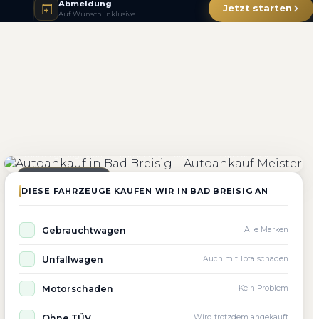
Abmeldung
Jetzt starten
Auf Wunsch inklusive
4.800+
4.9 ★
98%
Fahrzeuge angekauft
Kundenbewertung
Zufriedenheit
Seit 2010 aktiv
DIESE FAHRZEUGE KAUFEN WIR IN BAD BREISIG AN
Gebrauchtwagen
Alle Marken
Unfallwagen
Auch mit Totalschaden
Motorschaden
Kein Problem
Ohne TÜV
Wird trotzdem angekauft