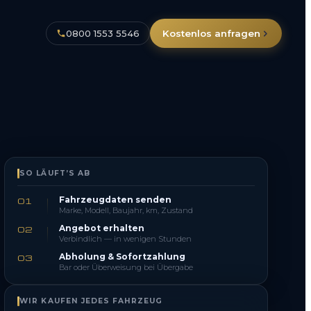
0800 1553 5546
Kostenlos anfragen
SO LÄUFT’S AB
Fahrzeugdaten senden
01
Marke, Modell, Baujahr, km, Zustand
Angebot erhalten
02
Verbindlich — in wenigen Stunden
Abholung & Sofortzahlung
03
Bar oder Überweisung bei Übergabe
WIR KAUFEN JEDES FAHRZEUG