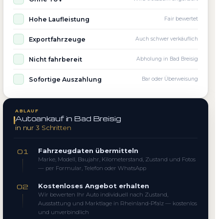
Hohe Laufleistung
Fair bewertet
Exportfahrzeuge
Auch schwer verkäuflich
Nicht fahrbereit
Abholung in Bad Breisig
Sofortige Auszahlung
Bar oder Überweisung
ABLAUF
Autoankauf in Bad Breisig
in nur 3 Schritten
Fahrzeugdaten übermitteln
01
Marke, Modell, Baujahr, Kilometerstand, Zustand und Fotos
— per Formular, Telefon oder WhatsApp
Kostenloses Angebot erhalten
02
Wir bewerten Ihr Auto individuell nach Zustand,
Ausstattung und Marktlage in Rheinland-Pfalz — kostenlos
und unverbindlich