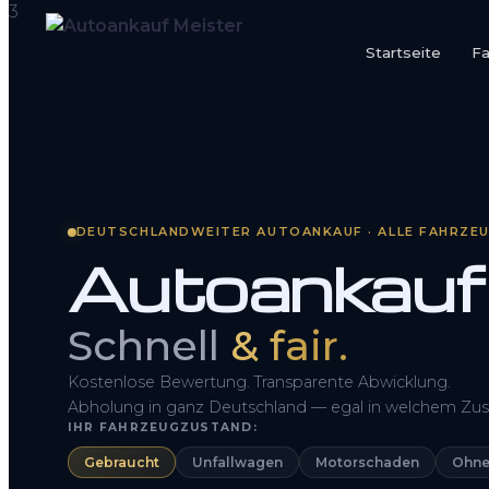
Startseite
F
Startseite
Fahrzeug Bewerten
So funktioniert’s
DEUTSCHLANDWEITER AUTOANKAUF · ALLE FAHRZE
Autoankauf 
Kontakt
FAQ
Schnell
& fair.
Kostenlose Bewertung. Transparente Abwicklung.
Abholung in ganz Deutschland — egal in welchem Zus
IHR FAHRZEUGZUSTAND:
Gebraucht
Unfallwagen
Motorschaden
Ohne