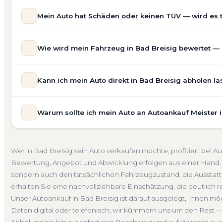
Mein Auto hat Schäden oder keinen TÜV — wird es 
Ja — wir kaufen auch Autos mit Unfallschaden, Motors
Wie wird mein Fahrzeug in Bad Breisig bewertet — u
allgemeinem Reparaturbedarf direkt in Bad Breisig an. D
Bewertung ein. Anders als Online-Rechner berücksichti
Unsere Fahrzeugbewertung für den Autoankauf in Bad Brei
für eine realistische Preiseinschätzung.
Kann ich mein Auto direkt in Bad Breisig abholen l
prüfen Marke, Modell, Baujahr, Kilometerstand, Ausstatt
Unfallwagen Bad Breisig
Motorschaden
Ohne TÜV
erhalten Sie keine pauschale Schätzung, sondern eine f
Selbstverständlich. Unser Autoankauf-Service in Bad Bre
Verkaufspreis liegt — speziell für den Markt in Rheinland-
Warum sollte ich mein Auto an Autoankauf Meister 
Adresse — egal ob zu Hause, am Arbeitsplatz oder an e
Kostenlose Bewertung
Marktwert Bad Breisig
Unverb
Auch nicht fahrbereite Fahrzeuge transportieren wir ab
Autoankauf Meister vereint Erfahrung, Transparenz und 
übernehmen wir auch die Abmeldung.
deutschlandweit an — auch in Bad Breisig und ganz Rhei
Abholung Bad Breisig
Nicht fahrbereit
Barzahlung
Wer in Bad Breisig sein Auto verkaufen möchte, profitiert bei
ein verbindliches Angebot und auf Wunsch den komplet
Bewertung, Angebot und Abwicklung erfolgen aus einer Hand. 
4.800 zufriedene Kunden sprechen für sich.
sondern auch den tatsächlichen Fahrzeugzustand, die Ausstattu
Seit 2010
4.800+ Ankäufe
Komplettservice
Rhein
erhalten Sie eine nachvollziehbare Einschätzung, die deutlich re
Unser Autoankauf in Bad Breisig ist darauf ausgelegt, Ihnen mö
Daten digital oder telefonisch, wir kümmern uns um den Rest —