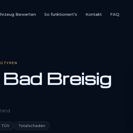
ahrzeug Bewerten
So funktioniert’s
Kontakt
FAQ
UGTYPEN
Bad Breisig
0800 1553 5546
tand.
Kostenlos anfragen
 TÜV
Totalschaden