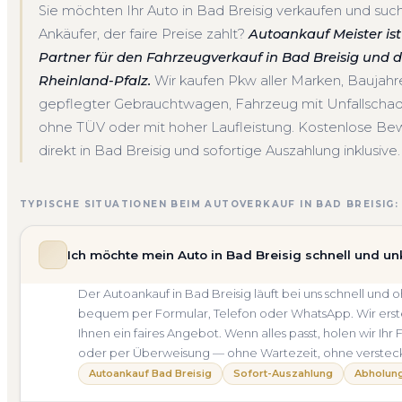
Sie möchten Ihr Auto in Bad Breisig verkaufen und suc
Ankäufer, der faire Preise zahlt?
Autoankauf Meister ist 
Partner für den Fahrzeugverkauf in Bad Breisig und
Rheinland-Pfalz.
Wir kaufen Pkw aller Marken, Baujah
gepflegter Gebrauchtwagen, Fahrzeug mit Unfallscha
ohne TÜV oder mit hoher Laufleistung. Kostenlose Be
direkt in Bad Breisig und sofortige Auszahlung inklusive.
TYPISCHE SITUATIONEN BEIM AUTOVERKAUF IN BAD BREISIG:
Ich möchte mein Auto in Bad Breisig schnell und un
Der Autoankauf in Bad Breisig läuft bei uns schnell un
bequem per Formular, Telefon oder WhatsApp. Wir erste
Ihnen ein faires Angebot. Wenn alles passt, holen wir Ihr
oder per Überweisung — ohne Wartezeit, ohne verstec
Autoankauf Bad Breisig
Sofort-Auszahlung
Abholung