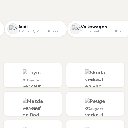
Audi
Volkswagen
A-Reihe · Q-Reihe · RS und S
Golf · Passat · Tiguan · ID-Reih
Toyota
Skoda
Mazda
Peugeot