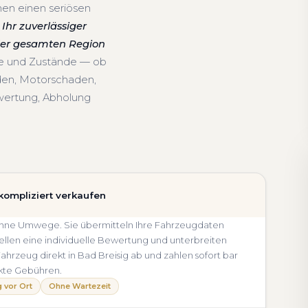
hen einen seriösen
Ihr zuverlässiger
 der gesamten Region
re und Zustände — ob
den, Motorschaden,
wertung, Abholung
kompliziert verkaufen
d ohne Umwege. Sie übermitteln Ihre Fahrzeugdaten
llen eine individuelle Bewertung und unterbreiten
 Fahrzeug direkt in Bad Breisig ab und zahlen sofort bar
kte Gebühren.
 vor Ort
Ohne Wartezeit