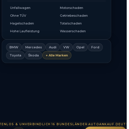
Unfallwagen
Motorschaden
Ohne TÜV
Getriebeschaden
Hagelschaden
Totalschaden
Hohe Laufleistung
Wasserschaden
BMW
Mercedes
Audi
VW
Opel
Ford
Toyota
Škoda
+ Alle Marken
S & UNVERBINDLICH
16 BUNDESLÄNDER
AUTOANKAUF DEUTSCHLA
·
·