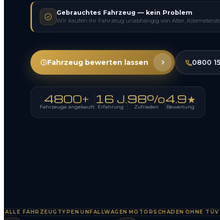
Gebrauchtes Fahrzeug — kein Problem
Wir kaufen Ihr Fahrzeug unabhängig von Alter, Kilometerst
Fahrzeug bewerten lassen
0800 1
4800+
16 J.
98%
4.9★
Fahrzeuge angekauft
Erfahrung
Zufrieden
Bewertung
E FAHRZEUGTYPEN
UNFALLWAGEN
MOTORSCHADEN
OHNE TÜV
SOFO
·
·
·
·