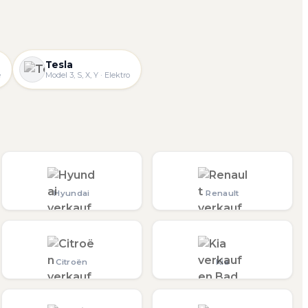
Tesla
e
Model 3, S, X, Y · Elektro
Hyundai
Renault
Citroën
Kia