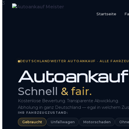
Startseite
F
Startseite
Fahrzeug Bewerten
So funktioniert’s
DEUTSCHLANDWEITER AUTOANKAUF · ALLE FAHRZE
Autoankauf
Kontakt
FAQ
Schnell
& fair.
Kostenlose Bewertung. Transparente Abwicklung.
Abholung in ganz Deutschland — egal in welchem Zus
IHR FAHRZEUGZUSTAND:
Gebraucht
Unfallwagen
Motorschaden
Ohne