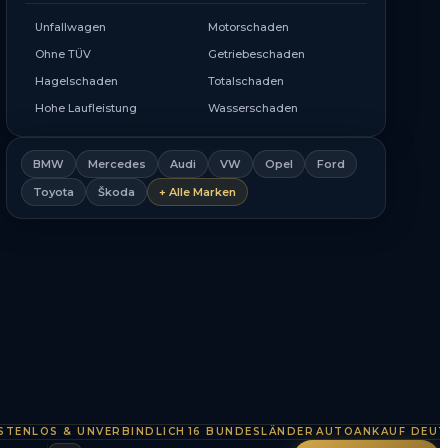
Unfallwagen
Motorschaden
Ohne TÜV
Getriebeschaden
Hagelschaden
Totalschaden
Hohe Laufleistung
Wasserschaden
BMW
Mercedes
Audi
VW
Opel
Ford
Toyota
Škoda
+ Alle Marken
OS & UNVERBINDLICH
16 BUNDESLÄNDER
AUTOANKAUF DEUTSCHL
·
·