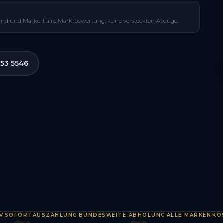
and und Marke. Faire Marktbewertung, keine versteckten Abzüge.
553 5546
FORTAUSZAHLUNG
BUNDESWEITE ABHOLUNG
ALLE MARKEN
KOSTENL
·
·
·