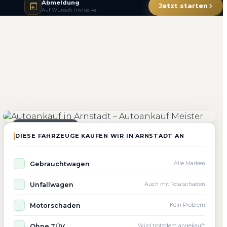
Abmeldung
Jetzt starten
Auf Wunsch inklusive
4.800+
4.9 ★
98%
Fahrzeuge angekauft
Kundenbewertung
Zufriedenheit
Seit 2010 aktiv
DIESE FAHRZEUGE KAUFEN WIR IN ARNSTADT AN
Gebrauchtwagen
Alle Marken
Unfallwagen
Auch mit Totalschaden
Motorschaden
Kein Problem
Ohne TÜV
Wird trotzdem angekauft