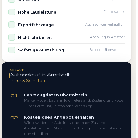
Hohe Laufleistung
Fair bewertet
Exportfahrzeuge
Auch schwer verkäuflich
Nicht fahrbereit
Abholung in Arnstadt
Sofortige Auszahlung
Bar oder Überweisung
ABLAUF
Autoankauf in Arnstadt
in nur 3 Schritten
Fahrzeugdaten übermitteln
01
Marke, Modell, Baujahr, Kilometerstand, Zustand und Fotos
— per Formular, Telefon oder WhatsApp
Kostenloses Angebot erhalten
02
Wir bewerten Ihr Auto individuell nach Zustand,
Ausstattung und Marktlage in Thüringen — kostenlos und
unverbindlich