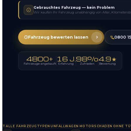
Gebrauchtes Fahrzeug — kein Problem
Wir kaufen Ihr Fahrzeug unabhängig von Alter, Kilometerst
Fahrzeug bewerten lassen
0800 1
4800+
16 J.
98%
4.9★
Fahrzeuge angekauft
Erfahrung
Zufrieden
Bewertung
LLE FAHRZEUGTYPEN
UNFALLWAGEN
MOTORSCHADEN
OHNE TÜV
SO
·
·
·
·