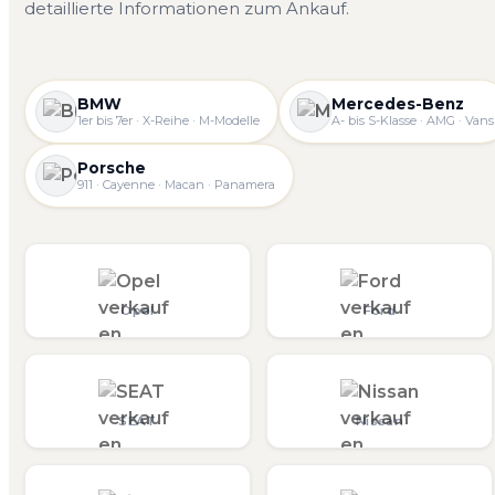
detaillierte Informationen zum Ankauf.
BMW
Mercedes-Benz
1er bis 7er · X-Reihe · M-Modelle
A- bis S-Klasse · AMG · Vans
Porsche
911 · Cayenne · Macan · Panamera
Opel
Ford
SEAT
Nissan