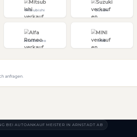
Mitsubishi
Suzuki
Alfa Romeo
MINI
ch anfragen.
G BEI AUTOANKAUF MEISTER IN ARNSTADT AB