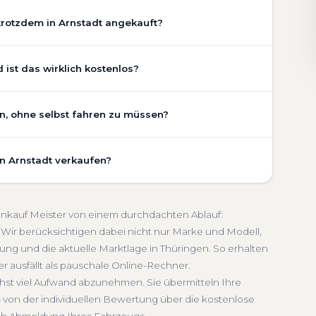
trotzdem in Arnstadt angekauft?
chaden, Getriebeschaden, abgelaufenem TÜV oder
ist das wirklich kostenlos?
Zustand Ihres Fahrzeugs fließt transparent in unsere
gen wir den realen Zustand und die aktuelle Nachfrage
 ist vollständig kostenlos und unverbindlich. Wir prüfen
en, ohne selbst fahren zu müssen?
legezustand und die aktuelle Marktlage. So erhalten Sie
etriebeschaden
Faire Bewertung
chätzung, die nah am tatsächlichen Verkaufspreis liegt —
t umfasst die kostenlose Abholung direkt an Ihrer Adresse
in Arnstadt verkaufen?
fpunkt Ihrer Wahl in Arnstadt und Umgebung. Auch nicht
lich
Seriöse Einschätzung
lung erfolgt direkt bei Übergabe, auf Wunsch
schnelle Abwicklung. Seit 2010 kaufen wir Fahrzeuge
en. Sie erhalten eine kostenlose Bewertung, ein
bmeldung inklusive
oankauf Meister von einem durchdachten Ablauf:
 Service von der Abholung bis zur Abmeldung. Über
Wir berücksichtigen dabei nicht nur Marke und Modell,
ng und die aktuelle Marktlage in Thüringen. So erhalten
ngen
er ausfällt als pauschale Online-Rechner.
chst viel Aufwand abzunehmen. Sie übermitteln Ihre
 von der individuellen Bewertung über die kostenlose