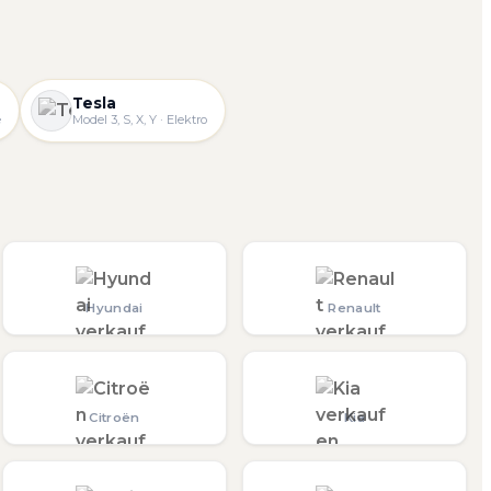
Tesla
e
Model 3, S, X, Y · Elektro
Hyundai
Renault
Citroën
Kia