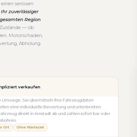
 einen seriösen
Ihr zuverlässiger
r gesamten Region
d Zustände — ob
den, Motorschaden,
wertung, Abholung
pliziert verkaufen
hne Umwege. Sie übermitteln Ihre Fahrzeugdaten
llen eine individuelle Bewertung und unterbreiten
 Fahrzeug direkt in Arnstadt ab und zahlen sofort bar oder
ebühren.
r Ort
Ohne Wartezeit