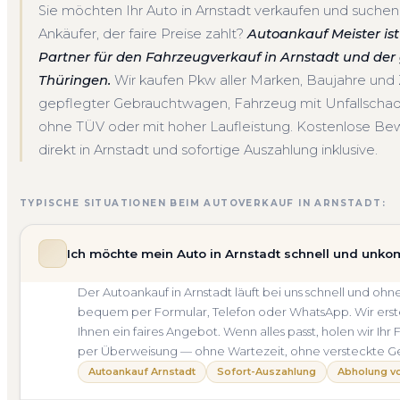
Sie möchten Ihr Auto in Arnstadt verkaufen und suchen
Ankäufer, der faire Preise zahlt?
Autoankauf Meister ist 
Partner für den Fahrzeugverkauf in Arnstadt und de
Thüringen.
Wir kaufen Pkw aller Marken, Baujahre un
gepflegter Gebrauchtwagen, Fahrzeug mit Unfallscha
ohne TÜV oder mit hoher Laufleistung. Kostenlose Be
direkt in Arnstadt und sofortige Auszahlung inklusive.
TYPISCHE SITUATIONEN BEIM AUTOVERKAUF IN ARNSTADT:
Ich möchte mein Auto in Arnstadt schnell und unkom
Der Autoankauf in Arnstadt läuft bei uns schnell und o
bequem per Formular, Telefon oder WhatsApp. Wir erste
Ihnen ein faires Angebot. Wenn alles passt, holen wir Ihr
per Überweisung — ohne Wartezeit, ohne versteckte G
Autoankauf Arnstadt
Sofort-Auszahlung
Abholung vo