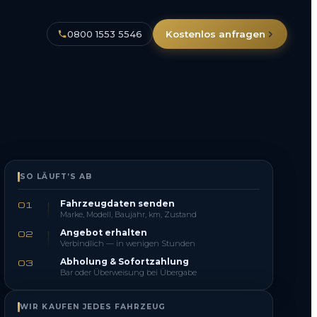
0800 1553 5546
Kostenlos anfragen
SO LÄUFT’S AB
Fahrzeugdaten senden
01
Marke, Modell, Baujahr, km, Zustand
Angebot erhalten
02
Verbindlich — in wenigen Stunden
Abholung & Sofortzahlung
03
Bar oder Überweisung bei Übergabe
WIR KAUFEN JEDES FAHRZEUG