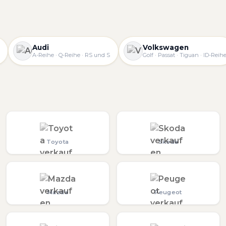
Audi
Volkswagen
A-Reihe · Q-Reihe · RS und S
Golf · Passat · Tiguan · ID-Reih
Toyota
Skoda
Mazda
Peugeot