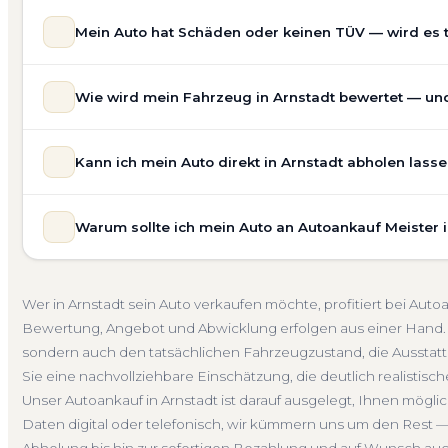
Mein Auto hat Schäden oder keinen TÜV — wird es 
Ja — wir kaufen auch Autos mit Unfallschaden, Motors
Wie wird mein Fahrzeug in Arnstadt bewertet — und 
allgemeinem Reparaturbedarf direkt in Arnstadt an. Der 
Bewertung ein. Anders als Online-Rechner berücksichti
Unsere Fahrzeugbewertung für den Autoankauf in Arnstadt
für eine realistische Preiseinschätzung.
Kann ich mein Auto direkt in Arnstadt abholen lass
Marke, Modell, Baujahr, Kilometerstand, Ausstattung, Pf
Unfallwagen Arnstadt
Motorschaden
Ohne TÜV
G
keine pauschale Schätzung, sondern eine fundierte Eins
Selbstverständlich. Unser Autoankauf-Service in Arnstad
speziell für den Markt in Thüringen.
Warum sollte ich mein Auto an Autoankauf Meister 
— egal ob zu Hause, am Arbeitsplatz oder an einem Tref
Kostenlose Bewertung
Marktwert Arnstadt
Unverbind
fahrbereite Fahrzeuge transportieren wir ab. Die Bezah
Autoankauf Meister vereint Erfahrung, Transparenz und 
übernehmen wir auch die Abmeldung.
deutschlandweit an — auch in Arnstadt und ganz Thüring
Abholung Arnstadt
Nicht fahrbereit
Barzahlung
A
Wer in Arnstadt sein Auto verkaufen möchte, profitiert bei Aut
verbindliches Angebot und auf Wunsch den kompletten
Bewertung, Angebot und Abwicklung erfolgen aus einer Hand. 
4.800 zufriedene Kunden sprechen für sich.
sondern auch den tatsächlichen Fahrzeugzustand, die Ausstattu
Seit 2010
4.800+ Ankäufe
Komplettservice
Thüri
Sie eine nachvollziehbare Einschätzung, die deutlich realistisch
Unser Autoankauf in Arnstadt ist darauf ausgelegt, Ihnen mögli
Daten digital oder telefonisch, wir kümmern uns um den Rest —