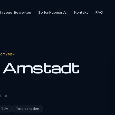
ahrzeug Bewerten
So funktioniert’s
Kontakt
FAQ
UGTYPEN
 Arnstadt
0800 1553 5546
tand.
Kostenlos anfragen
 TÜV
Totalschaden