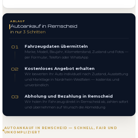
ABLAUF
Autoankauf in Remscheid
in nur 3 Schritten
Fahrzeugdaten übermitteln
01
Marke, Modell, Baujahr, Kilometerstand, Zustand und Fotos —
per Formular, Telefon oder WhatsApp
Kostenloses Angebot erhalten
02
Wir bewerten Ihr Auto individuell nach Zustand, Ausstattung
und Marktlage in Nordrhein-Westfalen — kostenlos und
unverbindlich
Abholung und Bezahlung in Remscheid
03
Wir holen Ihr Fahrzeug direkt in Remscheid ab, zahlen sofort
und übernehmen auf Wunsch die Abmeldung
AUTOANKAUF IN REMSCHEID — SCHNELL, FAIR UND
UNKOMPLIZIERT