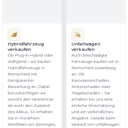
Hybridfahrzeug
Unfallwagen
verkaufen
verkaufen
Ob Plug-in-Hybrid oder
Auch beschädigte
Vollhybrid – wir kaufen
Fahrzeuge kaufen wir in
Hybridfahrzeuge in
Remscheid zuverlässig
Remscheid mit
an. Ob
transparenter
Karosserieschaden,
Bewertung an. Dabei
Motorschaden oder
berücksichtigen wir
Hagelschaden – Sie
sowohl den Verbrenner
erhalten bei uns eine
als auch den Zustand
ehrliche Einschätzung
des Akkus. So erhalten
und ein verbindliches
Sie in Nordrhein-
Angebot. Gerade beim
Westfalen ein stimmiges
Verkauf von Unfallwagen
Angebot, das dem
in Nordrhein-Westfalen
tatsächlichen
ist Transparenz
Fahrzeugwert gerecht
entscheidend, und
wird.
genau dafür stehen wir.
Jetzt Hybrid
Jetzt Unfallwagen
bewerten
bewerten