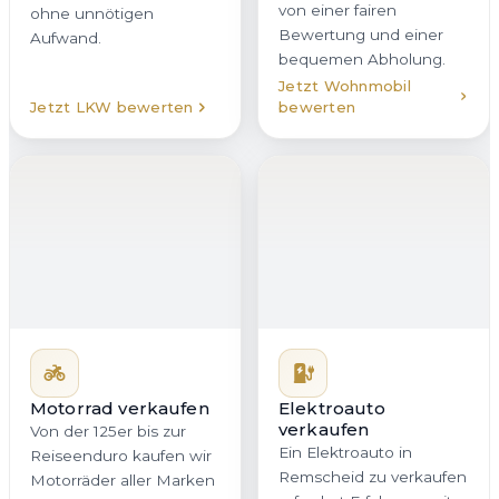
Motorrad verkaufen
Elektroauto
Von der 125er bis zur
verkaufen
Reiseenduro kaufen wir
Ein Elektroauto in
Motorräder aller Marken
Remscheid zu verkaufen
in Remscheid an. Statt
erfordert Erfahrung mit
Inseraten,
Batteriezustand,
Preisverhandlungen und
Reichweite und
unsicheren Terminen
Ladehistorie. Genau
erhalten Sie bei uns ein
darauf ist unser Team
direktes Angebot mit
spezialisiert. Wir
klaren Bedingungen. Auf