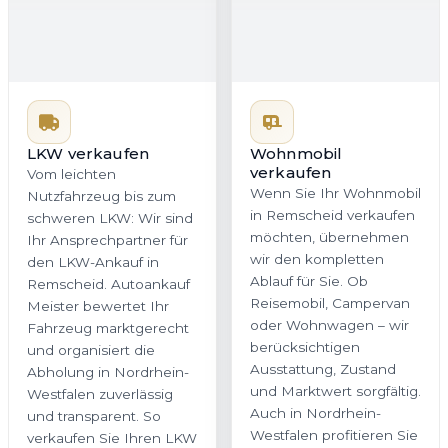
LKW verkaufen
Vom leichten
Wohnmobil
verkaufen
Nutzfahrzeug bis zum
Wenn Sie Ihr Wohnmobil
schweren LKW: Wir sind
in Remscheid verkaufen
Ihr Ansprechpartner für
möchten, übernehmen
den LKW-Ankauf in
wir den kompletten
Remscheid. Autoankauf
Ablauf für Sie. Ob
Meister bewertet Ihr
Reisemobil, Campervan
Fahrzeug marktgerecht
oder Wohnwagen – wir
und organisiert die
berücksichtigen
Abholung in Nordrhein-
Ausstattung, Zustand
Westfalen zuverlässig
und Marktwert sorgfältig.
und transparent. So
Auch in Nordrhein-
verkaufen Sie Ihren LKW
Westfalen profitieren Sie
ohne unnötigen
von einer fairen
Aufwand.
Bewertung und einer
bequemen Abholung.
Jetzt Wohnmobil
Jetzt LKW bewerten
bewerten