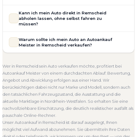
allgemeinem Reparaturbedarf direkt in Remscheid an. Der
Zustand Ihres Fahrzeugs fließt transparent in unsere
Unsere Fahrzeugbewertung für den Autoankauf in
Kann ich mein Auto direkt in Remscheid
Bewertung ein. Anders als Online-Rechner berücksichtigen
Remscheid ist vollständig kostenlos und unverbindlich. Wir
abholen lassen, ohne selbst fahren zu
wir den realen Zustand und die aktuelle Nachfrage für eine
prüfen Marke, Modell, Baujahr, Kilometerstand, Ausstattung,
müssen?
realistische Preiseinschätzung.
Pflegezustand und die aktuelle Marktlage. So erhalten Sie
Selbstverständlich. Unser Autoankauf-Service in Remscheid
Unfallwagen Remscheid
Motorschaden
Ohne TÜV
keine pauschale Schätzung, sondern eine fundierte
Warum sollte ich mein Auto an Autoankauf
umfasst die kostenlose Abholung direkt an Ihrer Adresse —
Einschätzung, die nah am tatsächlichen Verkaufspreis liegt —
Getriebeschaden
Faire Bewertung
Meister in Remscheid verkaufen?
egal ob zu Hause, am Arbeitsplatz oder an einem Treffpunkt
speziell für den Markt in Nordrhein-Westfalen.
Ihrer Wahl in Remscheid und Umgebung. Auch nicht
Autoankauf Meister vereint Erfahrung, Transparenz und
Kostenlose Bewertung
Marktwert Remscheid
fahrbereite Fahrzeuge transportieren wir ab. Die Bezahlung
schnelle Abwicklung. Seit 2010 kaufen wir Fahrzeuge
Unverbindlich
Seriöse Einschätzung
Wer in Remscheid sein Auto verkaufen möchte, profitiert bei
erfolgt direkt bei Übergabe, auf Wunsch übernehmen wir
deutschlandweit an — auch in Remscheid und ganz
Autoankauf Meister von einem durchdachten Ablauf: Bewertung,
auch die Abmeldung.
Nordrhein-Westfalen. Sie erhalten eine kostenlose
Angebot und Abwicklung erfolgen aus einer Hand. Wir
Abholung Remscheid
Nicht fahrbereit
Barzahlung
Bewertung, ein verbindliches Angebot und auf Wunsch den
berücksichtigen dabei nicht nur Marke und Modell, sondern auch
kompletten Service von der Abholung bis zur Abmeldung.
Abmeldung inklusive
den tatsächlichen Fahrzeugzustand, die Ausstattung und die
Über 4.800 zufriedene Kunden sprechen für sich.
aktuelle Marktlage in Nordrhein-Westfalen. So erhalten Sie eine
Seit 2010
4.800+ Ankäufe
Komplettservice
nachvollziehbare Einschätzung, die deutlich realistischer ausfällt als
Nordrhein-Westfalen
pauschale Online-Rechner.
Unser Autoankauf in Remscheid ist darauf ausgelegt, Ihnen
möglichst viel Aufwand abzunehmen. Sie übermitteln Ihre Daten
digital oder telefonisch, wir kümmern uns um den Rest — von der