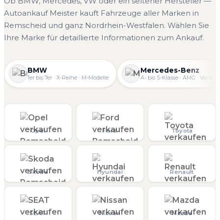
Ob BMW, Mercedes, VW oder ein seltener Hersteller —
Autoankauf Meister kauft Fahrzeuge aller Marken in
Remscheid und ganz Nordrhein-Westfalen. Wählen Sie
Ihre Marke für detaillierte Informationen zum Ankauf.
BMW
Mercedes-Benz
1er bis 7er · X-Reihe · M-Modelle
A- bis S-Klasse · AMG · Vans
Opel
Ford
Toyota
Skoda
Hyundai
Renault
SEAT
Nissan
Mazda