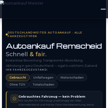
Startseite
DEUTSCHLANDWEITER AUTOANKAUF · ALLE
FAHRZEUGTYPEN
Fahrzeug Bewerten
Autoankauf Remscheid
So funktioniert’s
Schnell
& fair.
Kontakt
Kostenlose Bewertung. Transparente Abwicklung.
Abholung in ganz Deutschland — egal in welchem Zustand.
IHR FAHRZEUGZUSTAND:
FAQ
Gebraucht
Unfallwagen
Motorschaden
Ohne TÜV
Totalschaden
0800 1553 5546
Gebrauchtes Fahrzeug — kein Problem
Kostenlos anfragen
Wir kaufen Ihr Fahrzeug unabhängig von Alter,
Kilometerstand und Marke. Faire Marktbewertung, keine