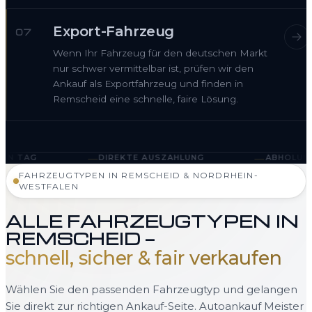
Export-Fahrzeug
07
Wenn Ihr Fahrzeug für den deutschen Markt
nur schwer vermittelbar ist, prüfen wir den
Ankauf als Exportfahrzeug und finden in
Remscheid eine schnelle, faire Lösung.
—
—
DIREKTE AUSZAHLUNG
ABHOLUNG IN REMSCHEID 
FAHRZEUGTYPEN IN REMSCHEID & NORDRHEIN-
WESTFALEN
ALLE FAHRZEUGTYPEN IN
REMSCHEID —
schnell, sicher & fair verkaufen
Wählen Sie den passenden Fahrzeugtyp und gelangen
Sie direkt zur richtigen Ankauf-Seite. Autoankauf Meister