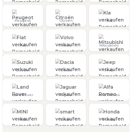
Peugeot
Citroën
Kia
Fiat
Volvo
Mitsubishi
Suzuki
Dacia
Jeep
Land Rover
Jaguar
Alfa Romeo
MINI
smart
Honda