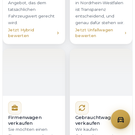
Firmenwagen
Gebrauchtwagen
verkaufen
verkaufen
Sie möchten einen
Wir kaufen
Firmenwagen oder eine
Gebrauchtwagen in
ganze Flotte in
Remscheid aller Klassen
Remscheid veräußern?
und Marken an – vom
Wir bieten Unternehmen
gepflegten Stadtauto bis
in Nordrhein-Westfalen
zum Fahrzeug mit hoher
eine professionelle,
Laufleistung.