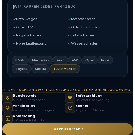
WIR KAUFEN JEDES FAHRZEUG
Unfallwagen
Motorschaden
Ohne TÜV
Getriebeschaden
Hagelschaden
Totalschaden
Hohe Laufleistung
Wasserschaden
BMW
Mercedes
Audi
VW
Opel
Ford
Toyota
Škoda
+ Alle Marken
F DEUTSCHLANDWEIT
ALLE FAHRZEUGTYPEN
UNFALLWAGEN
MOTOR
·
·
·
Bundesweit
Sofortzahlung
Alle 16 Bundesländer
Bar oder Überweisung
Verbindlich
Schnell
Keine Nachverhandlungen
Angebot in Stunden
Abmeldung
Auf Wunsch inklusive
Jetzt starten