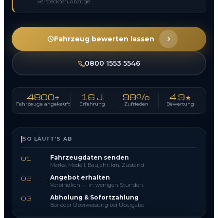
versteckten Abzüge.
Fahrzeug bewerten lassen
0800 1553 5546
4800+
16 J.
98%
4.9★
Fahrzeuge angekauft
Erfahrung
Zufrieden
Bewertung
SO LÄUFT’S AB
Fahrzeugdaten senden
01
Marke, Modell, Baujahr, km, Zustand
Angebot erhalten
02
Verbindlich — in wenigen Stunden
Abholung & Sofortzahlung
03
Bar oder Überweisung bei Übergabe