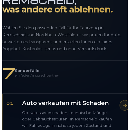
REMSCHEID,
was andere oft ablehnen.
Wählen Sie den passenden Fall für Ihr Fahrzeug in
Remscheid und Nordrhein-Westfalen – wir prüfen Ihr Auto,
bewerten es transparent und erstellen Ihnen ein faires
Angebot. Kostenlos, seriös und ohne Verkaufsdruck.
7
Sonderfälle –
ein fester Ansprechpartner
Auto verkaufen mit Schaden
01
Ob Karosserieschaden, technische Mängel
oder Gebrauchsspuren: In Remscheid kaufen
wir Fahrzeuge in nahezu jedem Zustand und